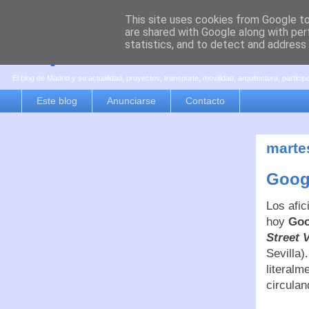
This site uses cookies from Google to 
are shared with Google along with per
es por madrid
statistics, and to detect and address
El blog de Madrid y su actualidad, proyectos, transporte, movilidad, arquitectura, partici
Este blog
Anunciarse
Contacto
marte
Googl
Los afic
hoy
Goo
Street 
Sevilla
literalm
circulan