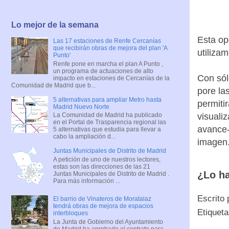
Lo mejor de la semana
Esta op
Las 17 estaciones de Renfe Cercanías
que recibirán obras de mejora del plan 'A
utiliza
Punto'
Renfe pone en marcha el plan A Punto ,
un programa de actuaciones de alto
Con sól
impacto en estaciones de Cercanías de la
Comunidad de Madrid que b...
pore la
5 alternativas para ampliar Metro hasta
permiti
Madrid Nuevo Norte
visuali
La Comunidad de Madrid ha publicado
en el Portal de Trasparencia regional las
avance-
5 alternativas que estudia para llevar a
cabo la ampliación d...
imagen
Juntas Municipales de Distrito de Madrid
A petición de uno de nuestros lectores,
estas son las direcciones de las 21
¿Lo h
Juntas Municipales de Distrito de Madrid .
Para más información ...
Escrito
El barrio de Vinateros de Moratalaz
tendrá obras de mejora de espacios
Etiquet
interbloques
La Junta de Gobierno del Ayuntamiento
de Madrid ha aprobado el contrato para