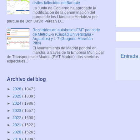
civiles fallecidos en Barbate
La Junta de Gobierno ha aprobado la
modificación de la denominación del
parque de los Llanos de Hortaleza por
parque de Don David Pérez y D...
Recorridos de autobuses EMT por corte
de Metro L-6 (Ciudad Universitaria -
Argüelles) y L-7 (Gregorio Marañón -
Pitis)
El Ayuntamiento de Madrid pondrá en
marcha, a través de la Empresa Municipal
Entrada 
de Transportes de Madrid (EMT Madrid), dos servicios
especiales...
Archivo del blog
►
2026
( 1047 )
►
2025
( 1839 )
►
2024
( 1986 )
►
2023
( 1557 )
►
2022
( 1600 )
►
2021
( 1522 )
►
2020
( 1526 )
►
2019
( 1339 )