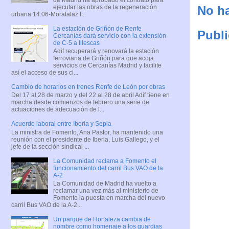
ejecutar las obras de la regeneración
No ha
urbana 14.06-Moratalaz I...
La estación de Griñón de Renfe
Publi
Cercanías dará servicio con la extensión
de C-5 a Illescas
Adif recuperará y renovará la estación
ferroviaria de Griñón para que acoja
servicios de Cercanías Madrid y facilite
así el acceso de sus ci...
Cambio de horarios en trenes Renfe de León por obras
Del 17 al 28 de marzo y del 22 al 28 de abril Adif tiene en
marcha desde comienzos de febrero una serie de
actuaciones de adecuación de l...
Acuerdo laboral entre Iberia y Sepla
La ministra de Fomento, Ana Pastor, ha mantenido una
reunión con el presidente de Iberia, Luis Gallego, y el
jefe de la sección sindical ...
La Comunidad reclama a Fomento el
funcionamiento del carril Bus VAO de la
A-2
La Comunidad de Madrid ha vuelto a
reclamar una vez más al ministerio de
Fomento la puesta en marcha del nuevo
carril Bus VAO de la A-2...
Un parque de Hortaleza cambia de
nombre como homenaje a los guardias