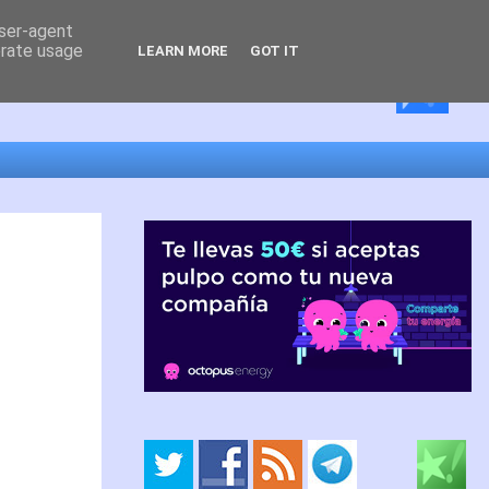
user-agent
erate usage
LEARN MORE
GOT IT