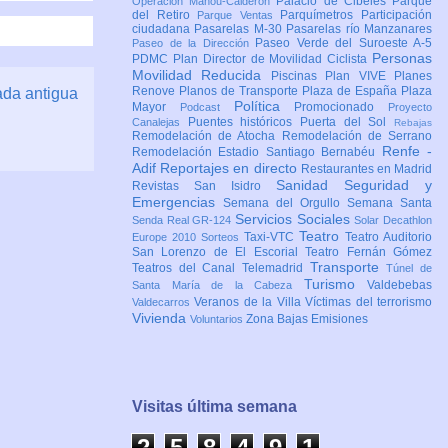
Palacio de Cibeles
Parque
Operación Mahou-Calderón
del Retiro
Parquímetros
Participación
Parque Ventas
ciudadana
Pasarelas M-30
Pasarelas río Manzanares
Paseo Verde del Suroeste A-5
Paseo de la Dirección
Personas
PDMC Plan Director de Movilidad Ciclista
Movilidad Reducida
Piscinas
Plan VIVE
Planes
Renove
Planos de Transporte
Plaza de España
Plaza
ada antigua
Política
Mayor
Promocionado
Podcast
Proyecto
Puentes históricos
Puerta del Sol
Canalejas
Rebajas
Remodelación de Atocha
Remodelación de Serrano
Renfe -
Remodelación Estadio Santiago Bernabéu
Adif
Reportajes en directo
Restaurantes en Madrid
Sanidad
Seguridad y
Revistas
San Isidro
Emergencias
Semana del Orgullo
Semana Santa
Servicios Sociales
Senda Real GR-124
Solar Decathlon
Teatro
Taxi-VTC
Teatro Auditorio
Europe 2010
Sorteos
San Lorenzo de El Escorial
Teatro Fernán Gómez
Transporte
Teatros del Canal
Telemadrid
Túnel de
Turismo
Valdebebas
Santa María de la Cabeza
Veranos de la Villa
Víctimas del terrorismo
Valdecarros
Vivienda
Zona Bajas Emisiones
Voluntarios
Visitas última semana
2
5
8
4
9
1