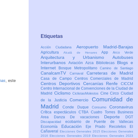
Etiquetas
Aeropuerto Madrid-Barajas
Acción Ciudadana
Agricultura
App
Arco Verde
Alcalá de Henares
Arquitectura y Urbanismo
Autobuses
Interurbanos
Blogs e
Aviación
Azca
Bibliotecas
Internet
Bosque Metropolitano
Camino de Santiago
CanalcamTV
Carreteras de Madrid
Carnaval
Casa de Campo
Centros Comerciales de Madrid
inas
, este
Centros Deportivos
Cercanías Renfe
CICCM
Centro Internacional de Convenciones de la Ciudad de
Ciclismo
Madrid
Cine
Circo
Ciudad
CiclistasMolestos
Comunidad de
Comercio
de la Justicia
Madrid
Coronavirus
Conde Duque
Consumo
Crítica espectáculos
CTBA Cuatro Torres Business
Deporte
Area
Danza
De vacaciones
DGT
ecobarrio de Puente de Vallecas
Discapacidad
Educación
Economía
Eje Prado Recoletos
El
Cañaveral
Elecciones Generales 2015
Elecciones Generales
2016
Elecciones Generales 2019
Elecciones Generales 2023