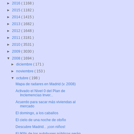
►
2016
( 1168 )
►
2015
( 1182 )
►
2014
( 1415 )
►
2013
( 1682 )
►
2012
( 1648 )
►
2011
( 3181 )
►
2010
( 3531 )
►
2009
( 3030 )
▼
2008
( 1694 )
►
diciembre
( 171 )
►
noviembre
( 153 )
▼
octubre
( 198 )
Mapa de radares en Madrid (v. 2008)
Activado el Nivel 0 del Plan de
Inclemencias Inver...
Acuerdo para sacar más viviendas al
mercado
El domingo, a los caballos
El cielo de una noche de otoño
Descubre Madrid... ¡con niños!
El 90% de los autobuses públicos serán