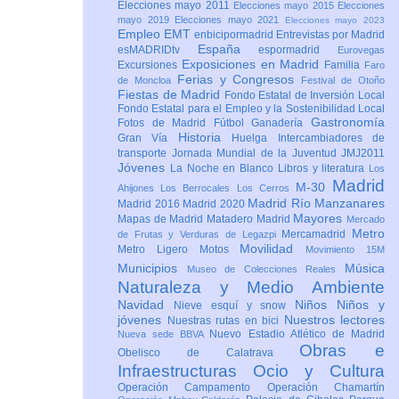
Elecciones mayo 2011
Elecciones mayo 2015
Elecciones
mayo 2019
Elecciones mayo 2021
Elecciones mayo 2023
Empleo
EMT
enbicipormadrid
Entrevistas por Madrid
España
esMADRIDtv
espormadrid
Eurovegas
Exposiciones en Madrid
Excursiones
Familia
Faro
Ferias y Congresos
de Moncloa
Festival de Otoño
Fiestas de Madrid
Fondo Estatal de Inversión Local
Fondo Estatal para el Empleo y la Sostenibilidad Local
Gastronomía
Fotos de Madrid
Fútbol
Ganadería
Historia
Gran Vía
Huelga
Intercambiadores de
transporte
Jornada Mundial de la Juventud JMJ2011
Jóvenes
La Noche en Blanco
Libros y literatura
Los
Madrid
M-30
Ahijones
Los Berrocales
Los Cerros
Madrid Río Manzanares
Madrid 2016
Madrid 2020
Mayores
Mapas de Madrid
Matadero Madrid
Mercado
Metro
Mercamadrid
de Frutas y Verduras de Legazpi
Movilidad
Metro Ligero
Motos
Movimiento 15M
Municipios
Música
Museo de Colecciones Reales
Naturaleza y Medio Ambiente
Navidad
Niños
Niños y
Nieve esquí y snow
jóvenes
Nuestros lectores
Nuestras rutas en bici
Nuevo Estadio Atlético de Madrid
Nueva sede BBVA
Obras e
Obelisco de Calatrava
Infraestructuras
Ocio y Cultura
Operación Campamento
Operación Chamartín