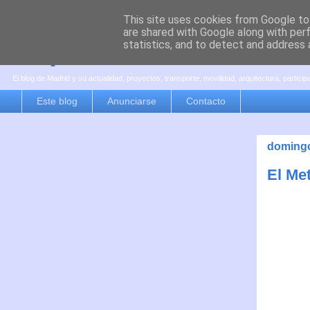
This site uses cookies from Google to 
are shared with Google along with per
es por madrid
statistics, and to detect and address 
El blog de Madrid y su actualidad, proyectos, transporte, movilidad, arquitectura, partici
Este blog
Anunciarse
Contacto
domingo
El Met