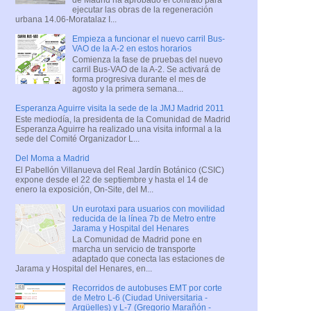
ejecutar las obras de la regeneración
urbana 14.06-Moratalaz I...
Empieza a funcionar el nuevo carril Bus-
VAO de la A-2 en estos horarios
Comienza la fase de pruebas del nuevo
carril Bus-VAO de la A-2. Se activará de
forma progresiva durante el mes de
agosto y la primera semana...
Esperanza Aguirre visita la sede de la JMJ Madrid 2011
Este mediodía, la presidenta de la Comunidad de Madrid
Esperanza Aguirre ha realizado una visita informal a la
sede del Comité Organizador L...
Del Moma a Madrid
El Pabellón Villanueva del Real Jardín Botánico (CSIC)
expone desde el 22 de septiembre y hasta el 14 de
enero la exposición, On-Site, del M...
Un eurotaxi para usuarios con movilidad
reducida de la línea 7b de Metro entre
Jarama y Hospital del Henares
La Comunidad de Madrid pone en
marcha un servicio de transporte
adaptado que conecta las estaciones de
Jarama y Hospital del Henares, en...
Recorridos de autobuses EMT por corte
de Metro L-6 (Ciudad Universitaria -
Argüelles) y L-7 (Gregorio Marañón -