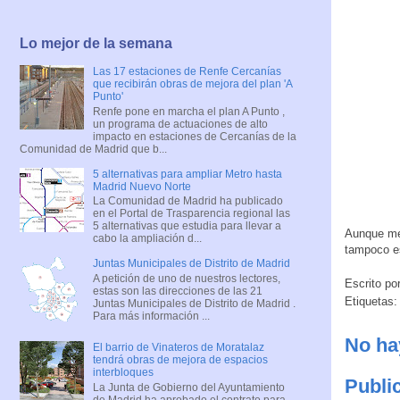
Lo mejor de la semana
Las 17 estaciones de Renfe Cercanías
que recibirán obras de mejora del plan 'A
Punto'
Renfe pone en marcha el plan A Punto ,
un programa de actuaciones de alto
impacto en estaciones de Cercanías de la
Comunidad de Madrid que b...
5 alternativas para ampliar Metro hasta
Madrid Nuevo Norte
La Comunidad de Madrid ha publicado
en el Portal de Trasparencia regional las
5 alternativas que estudia para llevar a
Aunque me
cabo la ampliación d...
tampoco e
Juntas Municipales de Distrito de Madrid
A petición de uno de nuestros lectores,
Escrito po
estas son las direcciones de las 21
Etiquetas
Juntas Municipales de Distrito de Madrid .
Para más información ...
No ha
El barrio de Vinateros de Moratalaz
tendrá obras de mejora de espacios
interbloques
Publi
La Junta de Gobierno del Ayuntamiento
de Madrid ha aprobado el contrato para