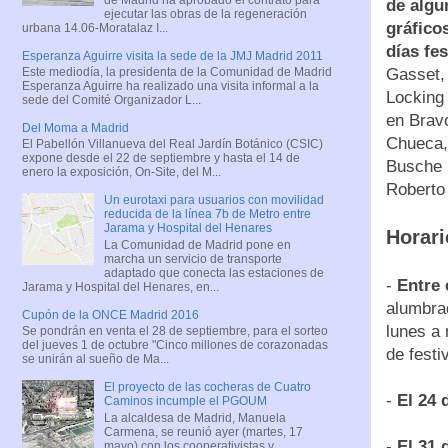
de algu
ejecutar las obras de la regeneración
gráfico
urbana 14.06-Moratalaz I...
días fe
Esperanza Aguirre visita la sede de la JMJ Madrid 2011
Gasset,
Este mediodía, la presidenta de la Comunidad de Madrid
Esperanza Aguirre ha realizado una visita informal a la
Locking
sede del Comité Organizador L...
en Brav
Del Moma a Madrid
Chueca,
El Pabellón Villanueva del Real Jardín Botánico (CSIC)
expone desde el 22 de septiembre y hasta el 14 de
Busche (
enero la exposición, On-Site, del M...
Roberto
Un eurotaxi para usuarios con movilidad
reducida de la línea 7b de Metro entre
Jarama y Hospital del Henares
Horari
La Comunidad de Madrid pone en
marcha un servicio de transporte
adaptado que conecta las estaciones de
-
Entre 
Jarama y Hospital del Henares, en...
alumbra
Cupón de la ONCE Madrid 2016
lunes a 
Se pondrán en venta el 28 de septiembre, para el sorteo
del jueves 1 de octubre "Cinco millones de corazonadas
de festi
se unirán al sueño de Ma...
El proyecto de las cocheras de Cuatro
-
El 24 
Caminos incumple el PGOUM
La alcaldesa de Madrid, Manuela
Carmena, se reunió ayer (martes, 17
-
El 31 
mayo) con los cooperativistas y