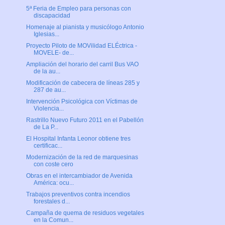
5ª Feria de Empleo para personas con
discapacidad
Homenaje al pianista y musicólogo Antonio
Iglesias...
Proyecto Piloto de MOVilidad ELÉctrica -
MOVELE- de...
Ampliación del horario del carril Bus VAO
de la au...
Modificación de cabecera de líneas 285 y
287 de au...
Intervención Psicológica con Víctimas de
Violencia...
Rastrillo Nuevo Futuro 2011 en el Pabellón
de La P...
El Hospital Infanta Leonor obtiene tres
certificac...
Modernización de la red de marquesinas
con coste cero
Obras en el intercambiador de Avenida
América: ocu...
Trabajos preventivos contra incendios
forestales d...
Campaña de quema de residuos vegetales
en la Comun...