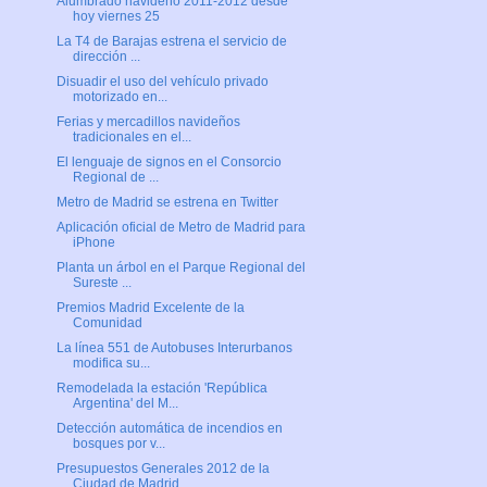
Alumbrado navideño 2011-2012 desde
hoy viernes 25
La T4 de Barajas estrena el servicio de
dirección ...
Disuadir el uso del vehículo privado
motorizado en...
Ferias y mercadillos navideños
tradicionales en el...
El lenguaje de signos en el Consorcio
Regional de ...
Metro de Madrid se estrena en Twitter
Aplicación oficial de Metro de Madrid para
iPhone
Planta un árbol en el Parque Regional del
Sureste ...
Premios Madrid Excelente de la
Comunidad
La línea 551 de Autobuses Interurbanos
modifica su...
Remodelada la estación 'República
Argentina' del M...
Detección automática de incendios en
bosques por v...
Presupuestos Generales 2012 de la
Ciudad de Madrid