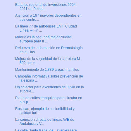
Balance regional de inversiones 2004-
2011 en Pozue...
Atención a 187 mayores dependientes en
tres centro...
La línea 77 de autobuses EMT 'Ciudad
Lineal – Fin ...
Madrid es la segunda mejor ciudad
europea para ir ...
Refuerzo de la formación en Dermatología
en el Hos...
Mejora de la seguridad de la carretera M-
502 con n...
Mantenimiento de 1.889 áreas infantiles
Campaña informativa sobre prevención de
la espina ...
Un colector para excedentes de lluvia en la
subcue...
Plano de calles tranquilas para circular en
bici p...
Rusticae, ejemplo de sostenibilidad y
calidad turí...
La conexión directa de líneas AVE de
Andalucía y V...
La calle Santa Isabel de Lavapiés será