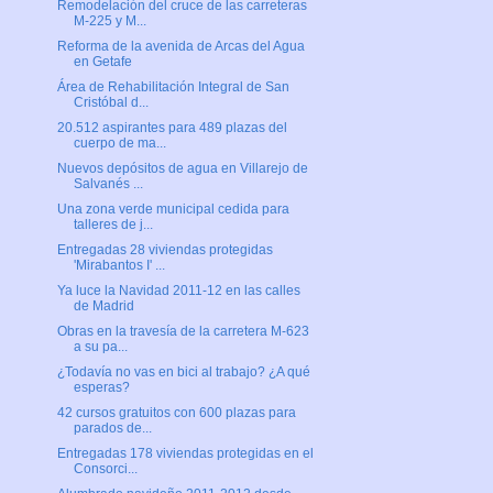
Remodelación del cruce de las carreteras
M-225 y M...
Reforma de la avenida de Arcas del Agua
en Getafe
Área de Rehabilitación Integral de San
Cristóbal d...
20.512 aspirantes para 489 plazas del
cuerpo de ma...
Nuevos depósitos de agua en Villarejo de
Salvanés ...
Una zona verde municipal cedida para
talleres de j...
Entregadas 28 viviendas protegidas
'Mirabantos I' ...
Ya luce la Navidad 2011-12 en las calles
de Madrid
Obras en la travesía de la carretera M-623
a su pa...
¿Todavía no vas en bici al trabajo? ¿A qué
esperas?
42 cursos gratuitos con 600 plazas para
parados de...
Entregadas 178 viviendas protegidas en el
Consorci...