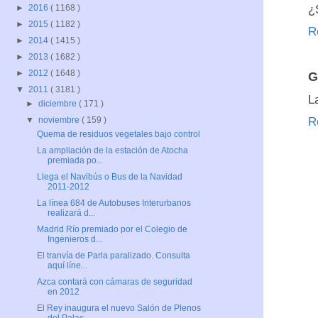
¿
►
2016
( 1168 )
►
2015
( 1182 )
R
►
2014
( 1415 )
►
2013
( 1682 )
►
2012
( 1648 )
G
▼
2011
( 3181 )
L
►
diciembre
( 171 )
R
▼
noviembre
( 159 )
Quema de residuos vegetales bajo control
La ampliación de la estación de Atocha
premiada po...
Llega el Navibús o Bus de la Navidad
2011-2012
La línea 684 de Autobuses Interurbanos
realizará d...
Madrid Río premiado por el Colegio de
Ingenieros d...
El tranvía de Parla paralizado. Consulta
aquí líne...
Azca contará con cámaras de seguridad
en 2012
El Rey inaugura el nuevo Salón de Plenos