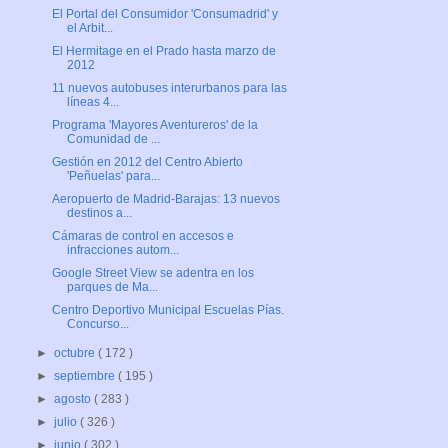
El Portal del Consumidor 'Consumadrid' y
el Arbit...
El Hermitage en el Prado hasta marzo de
2012
11 nuevos autobuses interurbanos para las
líneas 4...
Programa 'Mayores Aventureros' de la
Comunidad de ...
Gestión en 2012 del Centro Abierto
'Peñuelas' para...
Aeropuerto de Madrid-Barajas: 13 nuevos
destinos a...
Cámaras de control en accesos e
infracciones autom...
Google Street View se adentra en los
parques de Ma...
Centro Deportivo Municipal Escuelas Pías.
Concurso...
►
octubre
( 172 )
►
septiembre
( 195 )
►
agosto
( 283 )
►
julio
( 326 )
►
junio
( 302 )