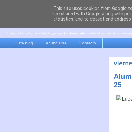
This site uses cookies from Google to 
are shared with Google along with per
es por madrid
statistics, and to detect and address
El blog de Madrid y su actualidad, proyectos, transporte, movilidad, arquitectura, partici
Este blog
Anunciarse
Contacto
viern
Alum
25