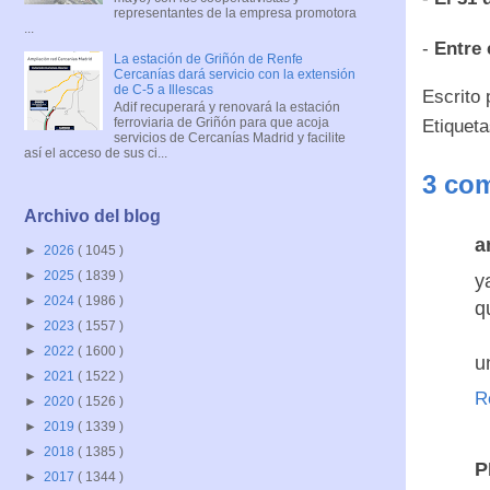
representantes de la empresa promotora
...
-
Entre 
La estación de Griñón de Renfe
Cercanías dará servicio con la extensión
de C-5 a Illescas
Escrito
Adif recuperará y renovará la estación
ferroviaria de Griñón para que acoja
Etiquet
servicios de Cercanías Madrid y facilite
así el acceso de sus ci...
3 com
Archivo del blog
a
►
2026
( 1045 )
►
2025
( 1839 )
y
►
2024
( 1986 )
q
►
2023
( 1557 )
►
2022
( 1600 )
u
►
2021
( 1522 )
R
►
2020
( 1526 )
►
2019
( 1339 )
►
2018
( 1385 )
P
►
2017
( 1344 )