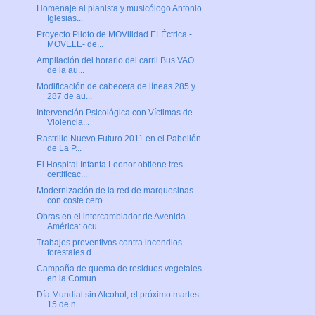
Homenaje al pianista y musicólogo Antonio
Iglesias...
Proyecto Piloto de MOVilidad ELÉctrica -
MOVELE- de...
Ampliación del horario del carril Bus VAO
de la au...
Modificación de cabecera de líneas 285 y
287 de au...
Intervención Psicológica con Víctimas de
Violencia...
Rastrillo Nuevo Futuro 2011 en el Pabellón
de La P...
El Hospital Infanta Leonor obtiene tres
certificac...
Modernización de la red de marquesinas
con coste cero
Obras en el intercambiador de Avenida
América: ocu...
Trabajos preventivos contra incendios
forestales d...
Campaña de quema de residuos vegetales
en la Comun...
Día Mundial sin Alcohol, el próximo martes
15 de n...