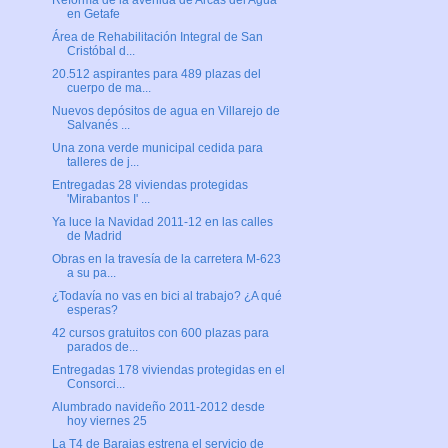
Reforma de la avenida de Arcas del Agua
en Getafe
Área de Rehabilitación Integral de San
Cristóbal d...
20.512 aspirantes para 489 plazas del
cuerpo de ma...
Nuevos depósitos de agua en Villarejo de
Salvanés ...
Una zona verde municipal cedida para
talleres de j...
Entregadas 28 viviendas protegidas
'Mirabantos I' ...
Ya luce la Navidad 2011-12 en las calles
de Madrid
Obras en la travesía de la carretera M-623
a su pa...
¿Todavía no vas en bici al trabajo? ¿A qué
esperas?
42 cursos gratuitos con 600 plazas para
parados de...
Entregadas 178 viviendas protegidas en el
Consorci...
Alumbrado navideño 2011-2012 desde
hoy viernes 25
La T4 de Barajas estrena el servicio de