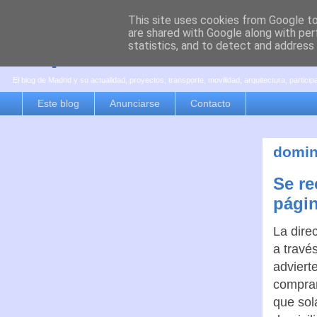
This site uses cookies from Google to 
are shared with Google along with per
es por madrid
statistics, and to detect and address
El blog de Madrid y su actualidad, proyectos, transporte, movilidad, arquitectura, partici
Este blog
Anunciarse
Contacto
domin
Se re
págin
La dire
a travé
adviert
compran
que sol