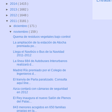
Entrada 
►
2014
( 1415 )
►
2013
( 1682 )
►
2012
( 1648 )
▼
2011
( 3181 )
►
diciembre
( 171 )
▼
noviembre
( 159 )
Quema de residuos vegetales bajo control
La ampliación de la estación de Atocha
premiada po...
Llega el Navibús o Bus de la Navidad
2011-2012
La línea 684 de Autobuses Interurbanos
realizará d...
Madrid Río premiado por el Colegio de
Ingenieros d...
El tranvía de Parla paralizado. Consulta
aquí líne...
Azca contará con cámaras de seguridad
en 2012
El Rey inaugura el nuevo Salón de Plenos
del Palac...
843 menores acogidos en 650 familias
propias en la...