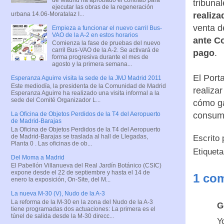
tribunal
ejecutar las obras de la regeneración
urbana 14.06-Moratalaz I...
realiza
venta d
Empieza a funcionar el nuevo carril Bus-
VAO de la A-2 en estos horarios
ante C
Comienza la fase de pruebas del nuevo
carril Bus-VAO de la A-2. Se activará de
pago
.
forma progresiva durante el mes de
agosto y la primera semana...
El Port
Esperanza Aguirre visita la sede de la JMJ Madrid 2011
Este mediodía, la presidenta de la Comunidad de Madrid
realiza
Esperanza Aguirre ha realizado una visita informal a la
sede del Comité Organizador L...
cómo ga
consumi
La Oficina de Objetos Perdidos de la T4 del Aeropuerto
de Madrid-Barajas
La Oficina de Objetos Perdidos de la T4 del Aeropuerto
de Madrid-Barajas se traslada al hall de Llegadas,
Escrito
Planta 0 . Las oficinas de ob...
Etiquet
Del Moma a Madrid
El Pabellón Villanueva del Real Jardín Botánico (CSIC)
expone desde el 22 de septiembre y hasta el 14 de
1 com
enero la exposición, On-Site, del M...
La nueva M-30 (V), Nudo de la A-3
La reforma de la M-30 en la zona del Nudo de la A-3
G
tiene programadas dos actuaciones: La primera es el
túnel de salida desde la M-30 direcc...
Y