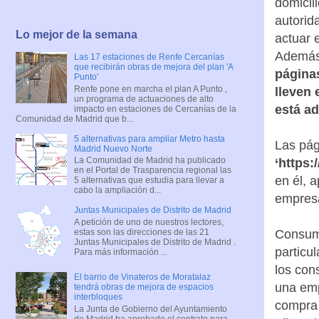
domicil
autorid
Lo mejor de la semana
actuar 
Además
Las 17 estaciones de Renfe Cercanías
que recibirán obras de mejora del plan 'A
páginas
Punto'
Renfe pone en marcha el plan A Punto ,
lleven 
un programa de actuaciones de alto
está a
impacto en estaciones de Cercanías de la
Comunidad de Madrid que b...
5 alternativas para ampliar Metro hasta
Las pág
Madrid Nuevo Norte
La Comunidad de Madrid ha publicado
‘https
en el Portal de Trasparencia regional las
en él, a
5 alternativas que estudia para llevar a
cabo la ampliación d...
empresa
Juntas Municipales de Distrito de Madrid
A petición de uno de nuestros lectores,
estas son las direcciones de las 21
Consumo
Juntas Municipales de Distrito de Madrid .
particu
Para más información ...
los con
El barrio de Vinateros de Moratalaz
una emp
tendrá obras de mejora de espacios
interbloques
compra v
La Junta de Gobierno del Ayuntamiento
de Madrid ha aprobado el contrato para