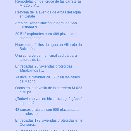
Remodelación del cruce de las carreteras
M-225 y M...
Reforma de la avenida de Arcas del Agua
en Getafe
Área de Rehabilitación Integral de San
Cristóbal d...
20.512 aspirantes para 489 plazas del
cuerpo de ma...
Nuevos depósitos de agua en Villarejo de
Salvanés ...
Una zona verde municipal cedida para
talleres de j...
Entregadas 28 viviendas protegidas
'Mirabantos I' ...
Ya luce la Navidad 2011-12 en las calles
de Madrid
Obras en la travesía de la carretera M-623
a su pa...
¿Todavía no vas en bici al trabajo? ¿A qué
esperas?
42 cursos gratuitos con 600 plazas para
parados de...
Entregadas 178 viviendas protegidas en el
Consorci...