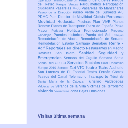
Palacio de Cibeles
Parque
Operación Mahou-Calderón
del Retiro
Parquímetros
Participación
Parque Ventas
ciudadana
Pasarelas M-30
Pasarelas río Manzanares
Paseo Verde del Suroeste A-5
Paseo de la Dirección
Personas
PDMC Plan Director de Movilidad Ciclista
Movilidad Reducida
Piscinas
Plan VIVE
Planes
Renove
Planos de Transporte
Plaza de España
Plaza
Política
Mayor
Promocionado
Podcast
Proyecto
Puentes históricos
Puerta del Sol
Canalejas
Rebajas
Remodelación de Atocha
Remodelación de Serrano
Renfe -
Remodelación Estadio Santiago Bernabéu
Adif
Reportajes en directo
Restaurantes en Madrid
Sanidad
Seguridad y
Revistas
San Isidro
Emergencias
Semana del Orgullo
Semana Santa
Servicios Sociales
Senda Real GR-124
Solar Decathlon
Teatro
Taxi-VTC
Teatro Auditorio
Europe 2010
Sorteos
San Lorenzo de El Escorial
Teatro Fernán Gómez
Transporte
Teatros del Canal
Telemadrid
Túnel de
Turismo
Valdebebas
Santa María de la Cabeza
Veranos de la Villa
Víctimas del terrorismo
Valdecarros
Vivienda
Zona Bajas Emisiones
Voluntarios
Visitas última semana