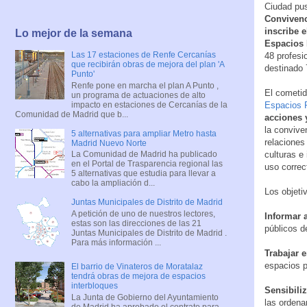
Ciudad pu
Convivenc
inscribe 
Lo mejor de la semana
Espacios 
Las 17 estaciones de Renfe Cercanías
48 profesi
que recibirán obras de mejora del plan 'A
destinado 
Punto'
Renfe pone en marcha el plan A Punto ,
El cometi
un programa de actuaciones de alto
impacto en estaciones de Cercanías de la
Espacios 
Comunidad de Madrid que b...
acciones 
la convive
5 alternativas para ampliar Metro hasta
relaciones
Madrid Nuevo Norte
La Comunidad de Madrid ha publicado
culturas e
en el Portal de Trasparencia regional las
uso correc
5 alternativas que estudia para llevar a
cabo la ampliación d...
Los objeti
Juntas Municipales de Distrito de Madrid
A petición de uno de nuestros lectores,
Informar 
estas son las direcciones de las 21
públicos d
Juntas Municipales de Distrito de Madrid .
Para más información ...
Trabajar e
espacios p
El barrio de Vinateros de Moratalaz
tendrá obras de mejora de espacios
interbloques
Sensibiliz
La Junta de Gobierno del Ayuntamiento
las ordena
de Madrid ha aprobado el contrato para