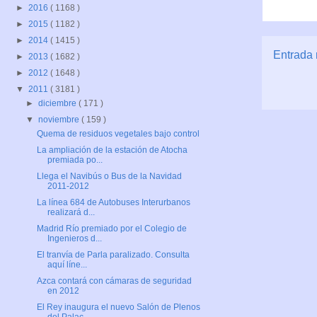
►
2016
( 1168 )
►
2015
( 1182 )
►
2014
( 1415 )
Entrada 
►
2013
( 1682 )
►
2012
( 1648 )
▼
2011
( 3181 )
►
diciembre
( 171 )
▼
noviembre
( 159 )
Quema de residuos vegetales bajo control
La ampliación de la estación de Atocha
premiada po...
Llega el Navibús o Bus de la Navidad
2011-2012
La línea 684 de Autobuses Interurbanos
realizará d...
Madrid Río premiado por el Colegio de
Ingenieros d...
El tranvía de Parla paralizado. Consulta
aquí líne...
Azca contará con cámaras de seguridad
en 2012
El Rey inaugura el nuevo Salón de Plenos