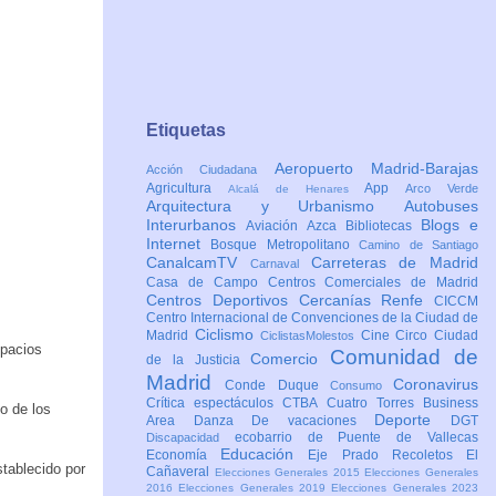
Etiquetas
Aeropuerto Madrid-Barajas
Acción Ciudadana
Agricultura
App
Arco Verde
Alcalá de Henares
Arquitectura y Urbanismo
Autobuses
Interurbanos
Blogs e
Aviación
Azca
Bibliotecas
Internet
Bosque Metropolitano
Camino de Santiago
CanalcamTV
Carreteras de Madrid
Carnaval
Casa de Campo
Centros Comerciales de Madrid
Centros Deportivos
Cercanías Renfe
CICCM
Centro Internacional de Convenciones de la Ciudad de
Ciclismo
Madrid
Cine
Circo
Ciudad
CiclistasMolestos
spacios
Comunidad de
Comercio
de la Justicia
Madrid
Coronavirus
Conde Duque
Consumo
Crítica espectáculos
CTBA Cuatro Torres Business
o de los
Deporte
Area
Danza
De vacaciones
DGT
ecobarrio de Puente de Vallecas
Discapacidad
Educación
Economía
Eje Prado Recoletos
El
stablecido por
Cañaveral
Elecciones Generales 2015
Elecciones Generales
2016
Elecciones Generales 2019
Elecciones Generales 2023