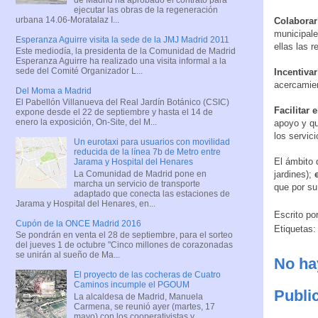
ejecutar las obras de la regeneración
urbana 14.06-Moratalaz I...
Colaborar
municipale
Esperanza Aguirre visita la sede de la JMJ Madrid 2011
ellas las r
Este mediodía, la presidenta de la Comunidad de Madrid
Esperanza Aguirre ha realizado una visita informal a la
sede del Comité Organizador L...
Incentivar
acercamient
Del Moma a Madrid
El Pabellón Villanueva del Real Jardín Botánico (CSIC)
Facilitar 
expone desde el 22 de septiembre y hasta el 14 de
enero la exposición, On-Site, del M...
apoyo y qu
los servic
Un eurotaxi para usuarios con movilidad
reducida de la línea 7b de Metro entre
El ámbito 
Jarama y Hospital del Henares
La Comunidad de Madrid pone en
jardines);
marcha un servicio de transporte
que por su
adaptado que conecta las estaciones de
Jarama y Hospital del Henares, en...
Escrito po
Cupón de la ONCE Madrid 2016
Etiquetas
Se pondrán en venta el 28 de septiembre, para el sorteo
del jueves 1 de octubre "Cinco millones de corazonadas
se unirán al sueño de Ma...
No ha
El proyecto de las cocheras de Cuatro
Caminos incumple el PGOUM
Publi
La alcaldesa de Madrid, Manuela
Carmena, se reunió ayer (martes, 17
mayo) con los cooperativistas y