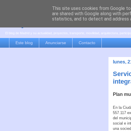
This site uses cookies from Google to 
are shared with Google along with per
es por madrid
statistics, and to detect and address 
El blog de Madrid y su actualidad, proyectos, transporte, movilidad, arquitectura, partici
Este blog
Anunciarse
Contacto
lunes, 
Servi
integr
Plan mun
En la Ciu
557.117 ex
del munici
social e in
una socied