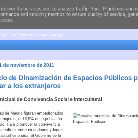
deliver its services and to analyze traffic. Your IP address and 
formance and security metrics to ensure quality of service, gen
abuse.
pación, medio ambiente, educación, empleo, ...
21 de noviembre de 2011
cio de Dinamización de Espacios Públicos p
ar a los extranjeros
icipal de Convivencia Social e Intercultural
dad de Madrid figuran empadronados
tranjeros, el 16,9% de la población
pio. Para promover la convivencia
tercultural entre ciudadanos y lograr
ad cohesionada, el Gobierno de la