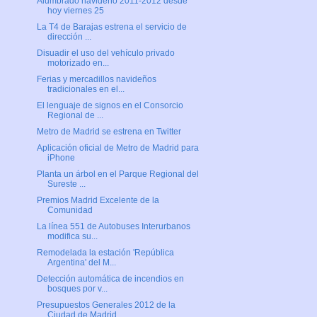
Alumbrado navideño 2011-2012 desde
hoy viernes 25
La T4 de Barajas estrena el servicio de
dirección ...
Disuadir el uso del vehículo privado
motorizado en...
Ferias y mercadillos navideños
tradicionales en el...
El lenguaje de signos en el Consorcio
Regional de ...
Metro de Madrid se estrena en Twitter
Aplicación oficial de Metro de Madrid para
iPhone
Planta un árbol en el Parque Regional del
Sureste ...
Premios Madrid Excelente de la
Comunidad
La línea 551 de Autobuses Interurbanos
modifica su...
Remodelada la estación 'República
Argentina' del M...
Detección automática de incendios en
bosques por v...
Presupuestos Generales 2012 de la
Ciudad de Madrid