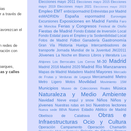
Elecciones mayo 2011
Elecciones mayo 2015
Elecciones
mayo 2019
Elecciones mayo 2021
Elecciones mayo 2023
ias
Empleo
EMT
enbicipormadrid
Entrevistas por Madrid
r a través de
España
esMADRIDtv
espormadrid
Eurovegas
Exposiciones en Madrid
Excursiones
Familia
Faro
Ferias y Congresos
de Moncloa
Festival de Otoño
favorezcan el
Fiestas de Madrid
Fondo Estatal de Inversión Local
Fondo Estatal para el Empleo y la Sostenibilidad Local
Gastronomía
Fotos de Madrid
Fútbol
Ganadería
Historia
n redes de
Gran Vía
Huelga
Intercambiadores de
transporte
Jornada Mundial de la Juventud JMJ2011
ración con
Jóvenes
La Noche en Blanco
Libros y literatura
Los
Madrid
M-30
Ahijones
Los Berrocales
Los Cerros
parques,
Madrid Río Manzanares
Madrid 2016
Madrid 2020
Mayores
as y calles
Mapas de Madrid
Matadero Madrid
Mercado
Metro
Mercamadrid
de Frutas y Verduras de Legazpi
Movilidad
Metro Ligero
Motos
Movimiento 15M
Municipios
Música
Museo de Colecciones Reales
Naturaleza y Medio Ambiente
Navidad
Niños
Niños y
Nieve esquí y snow
jóvenes
Nuestros lectores
Nuestras rutas en bici
Nuevo Estadio Atlético de Madrid
Nueva sede BBVA
Obras e
Obelisco de Calatrava
Infraestructuras
Ocio y Cultura
Operación Campamento
Operación Chamartín