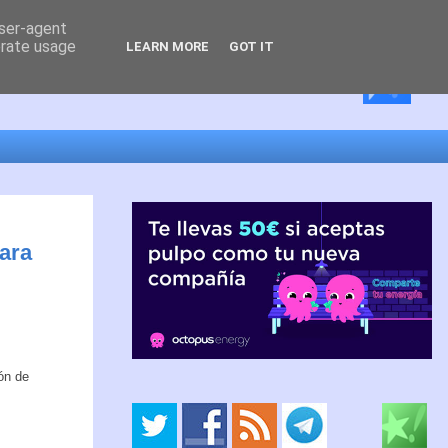
user-agent
erate usage
LEARN MORE
GOT IT
ara