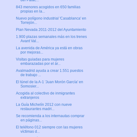
del Palac...
843 menores acogidos en 650 familias
propias en la...
Nuevo polígono industrial 'Casablanca' en
Torrejón...
Plan Nevada 2011-2012 del Ayuntamiento
1.900 plazas semanales más en los trenes
Avant Val...
La avenida de América ya está en obras
por mejoras...
Visitas guiadas para mujeres
embarazadas por el ár...
Avalmadrid ayuda a crear 1.551 puestos
de trabajo ...
El túnel de la A-1 'Juan Morón García' en
Somosier...
Acogida al colectivo de inmigrantes
extranjeros
La Guía Michelín 2012 con nueve
restaurantes madri...
Se recomienda a los internautas comprar
en páginas...
El teléfono 012 siempre con las mujeres
víctimas d...