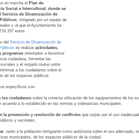
so en marcha el
Plan de
ia Social e Intercultural, donde se
el Servicio de Dinamización de
Públicos
, integrado por un equipo de
onales y al que el Ayuntamiento ha
716.337 euros.
do del
Servicio de Dinamización de
Públicos
es realizar
actividades,
y programas
orientados a favorecer
ncia ciudadana, fomentar las
 sociales y el respeto mutuo entre
 informar a los ciudadanos sobre el
to de los espacios públicos.
vos específicos son:
a los ciudadanos
sobre la correcta utilización de los equipamientos de los e
e acuerdo a lo establecido en las normas y ordenanzas municipales.
n la prevención y resolución de conflictos
que surjan por el uso inadecuad
úblicos y vecinales.
ar
, tanto a la población inmigrante como autóctona sobre el uso adecuado, e
nzas municipales, de los espacios públicos de la ciudad.