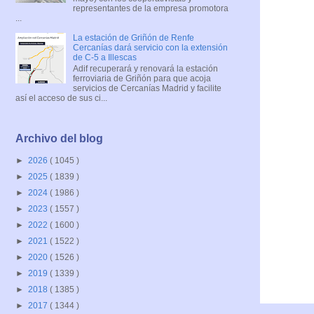
representantes de la empresa promotora
...
La estación de Griñón de Renfe
Cercanías dará servicio con la extensión
de C-5 a Illescas
Adif recuperará y renovará la estación
ferroviaria de Griñón para que acoja
servicios de Cercanías Madrid y facilite
así el acceso de sus ci...
Archivo del blog
►
2026
( 1045 )
►
2025
( 1839 )
►
2024
( 1986 )
►
2023
( 1557 )
►
2022
( 1600 )
►
2021
( 1522 )
►
2020
( 1526 )
►
2019
( 1339 )
►
2018
( 1385 )
►
2017
( 1344 )