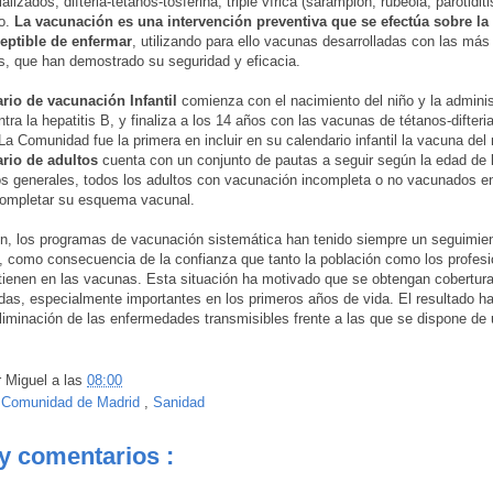
izados, difteria-tétanos-tosferina, triple vírica (sarampión, rubéola, parotiditi
o.
La vacunación es una intervención preventiva que se efectúa sobre la
eptible de enfermar
, utilizando para ello vacunas desarrolladas con las má
s, que han demostrado su seguridad y eficacia.
rio de vacunación Infantil
comienza con el nacimiento del niño y la adminis
tra la hepatitis B, y finaliza a los 14 años con las vacunas de tétanos-difteria
La Comunidad fue la primera en incluir en su calendario infantil la vacuna de
ario de adultos
cuenta con un conjunto de pautas a seguir según la edad de 
s generales, todos los adultos con vacunación incompleta o no vacunados en
completar su esquema vacunal.
ón, los programas de vacunación sistemática han tenido siempre un seguimi
, como consecuencia de la confianza que tanto la población como los profesi
 tienen en las vacunas. Esta situación ha motivado que se obtengan cobertur
as, especialmente importantes en los primeros años de vida. El resultado ha
eliminación de las enfermedades transmisibles frente a las que se dispone de
r
Miguel
a las
08:00
:
Comunidad de Madrid
,
Sanidad
y comentarios :