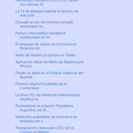
Alumbrado navideño 2011-2012 desde
hoy viernes 25
La T4 de Barajas estrena el servicio de
dirección ...
Disuadir el uso del vehículo privado
motorizado en...
Ferias y mercadillos navideños
tradicionales en el...
El lenguaje de signos en el Consorcio
Regional de ...
Metro de Madrid se estrena en Twitter
Aplicación oficial de Metro de Madrid para
iPhone
Planta un árbol en el Parque Regional del
Sureste ...
Premios Madrid Excelente de la
Comunidad
La línea 551 de Autobuses Interurbanos
modifica su...
Remodelada la estación 'República
Argentina' del M...
Detección automática de incendios en
bosques por v...
Presupuestos Generales 2012 de la
Ciudad de Madrid