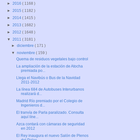
►
2016
( 1168 )
►
2015
( 1182 )
►
2014
( 1415 )
►
2013
( 1682 )
►
2012
( 1648 )
▼
2011
( 3181 )
►
diciembre
( 171 )
▼
noviembre
( 159 )
Quema de residuos vegetales bajo control
La ampliación de la estación de Atocha
premiada po...
Llega el Navibús o Bus de la Navidad
2011-2012
La línea 684 de Autobuses Interurbanos
realizará d...
Madrid Río premiado por el Colegio de
Ingenieros d...
El tranvía de Parla paralizado. Consulta
aquí líne...
Azca contará con cámaras de seguridad
en 2012
El Rey inaugura el nuevo Salón de Plenos