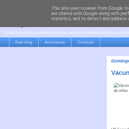
This site uses cookies from Google to 
are shared with Google along with per
es por madrid
statistics, and to detect and address 
El blog de Madrid y su actualidad, proyectos, transporte, movilidad, arquitectura, partici
Este blog
Anunciarse
Contacto
domingo
Vacun