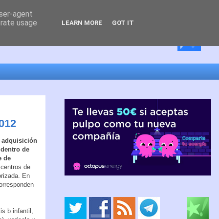
user-agent
erate usage
LEARN MORE
GOT IT
2012
 adquisición
 dentro de
e de
 centros de
orizada. En
corresponden
s b infantil,