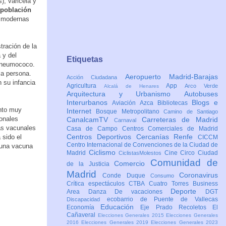
s), varicela y
 población
s modernas
tración de la
 y del
Etiquetas
l neumococo.
la persona.
Aeropuerto Madrid-Barajas
Acción Ciudadana
 su infancia
Agricultura
App
Arco Verde
Alcalá de Henares
Arquitectura y Urbanismo
Autobuses
Interurbanos
Blogs e
Aviación
Azca
Bibliotecas
ento muy
Internet
Bosque Metropolitano
Camino de Santiago
onales
CanalcamTV
Carreteras de Madrid
Carnaval
as vacunales
Casa de Campo
Centros Comerciales de Madrid
Centros Deportivos
Cercanías Renfe
 sido el
CICCM
Centro Internacional de Convenciones de la Ciudad de
 una vacuna
Ciclismo
Madrid
Cine
Circo
Ciudad
CiclistasMolestos
Comunidad de
Comercio
de la Justicia
Madrid
Coronavirus
Conde Duque
Consumo
Crítica espectáculos
CTBA Cuatro Torres Business
Deporte
Area
Danza
De vacaciones
DGT
ecobarrio de Puente de Vallecas
Discapacidad
Educación
Economía
Eje Prado Recoletos
El
Cañaveral
Elecciones Generales 2015
Elecciones Generales
2016
Elecciones Generales 2019
Elecciones Generales 2023