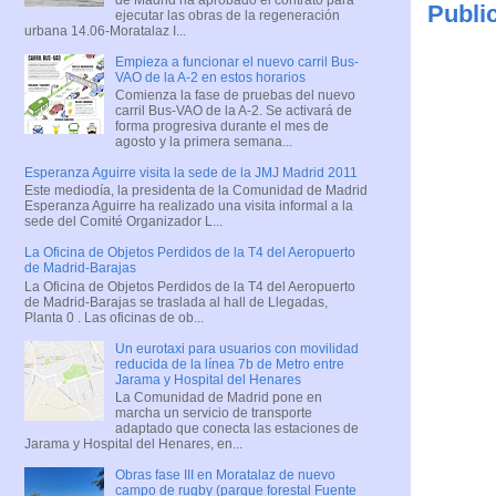
Publi
ejecutar las obras de la regeneración
urbana 14.06-Moratalaz I...
Empieza a funcionar el nuevo carril Bus-
VAO de la A-2 en estos horarios
Comienza la fase de pruebas del nuevo
carril Bus-VAO de la A-2. Se activará de
forma progresiva durante el mes de
agosto y la primera semana...
Esperanza Aguirre visita la sede de la JMJ Madrid 2011
Este mediodía, la presidenta de la Comunidad de Madrid
Esperanza Aguirre ha realizado una visita informal a la
sede del Comité Organizador L...
La Oficina de Objetos Perdidos de la T4 del Aeropuerto
de Madrid-Barajas
La Oficina de Objetos Perdidos de la T4 del Aeropuerto
de Madrid-Barajas se traslada al hall de Llegadas,
Planta 0 . Las oficinas de ob...
Un eurotaxi para usuarios con movilidad
reducida de la línea 7b de Metro entre
Jarama y Hospital del Henares
La Comunidad de Madrid pone en
marcha un servicio de transporte
adaptado que conecta las estaciones de
Jarama y Hospital del Henares, en...
Obras fase III en Moratalaz de nuevo
campo de rugby (parque forestal Fuente