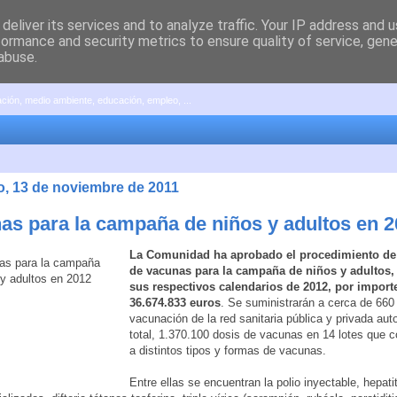
deliver its services and to analyze traffic. Your IP address and 
formance and security metrics to ensure quality of service, gen
abuse.
pación, medio ambiente, educación, empleo, ...
, 13 de noviembre de 2011
as para la campaña de niños y adultos en 
La Comunidad ha aprobado el procedimiento de
de vacunas para la campaña de niños y adultos,
sus respectivos calendarios de 2012, por import
36.674.833 euros
. Se suministrarán a cerca de 660
vacunación de la red sanitaria pública y privada aut
total, 1.370.100 dosis de vacunas en 14 lotes que 
a distintos tipos y formas de vacunas.
Entre ellas se encuentran la polio inyectable, hepatiti