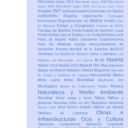
Elecciones mayo 2011
Elecciones mayo 2015
Elecciones
mayo 2019
Elecciones mayo 2021
Elecciones mayo 2023
Empleo
EMT
enbicipormadrid
Entrevistas por Madrid
España
esMADRIDtv
espormadrid
Eurovegas
Exposiciones en Madrid
Excursiones
Familia
Faro
Ferias y Congresos
de Moncloa
Festival de Otoño
Fiestas de Madrid
Fondo Estatal de Inversión Local
Fondo Estatal para el Empleo y la Sostenibilidad Local
Gastronomía
Fotos de Madrid
Fútbol
Ganadería
Historia
Gran Vía
Huelga
Intercambiadores de
transporte
Jornada Mundial de la Juventud JMJ2011
Jóvenes
La Noche en Blanco
Libros y literatura
Los
Madrid
M-30
Ahijones
Los Berrocales
Los Cerros
Madrid Río Manzanares
Madrid 2016
Madrid 2020
Mayores
Mapas de Madrid
Matadero Madrid
Mercado
Metro
Mercamadrid
de Frutas y Verduras de Legazpi
Movilidad
Metro Ligero
Motos
Movimiento 15M
Municipios
Música
Museo de Colecciones Reales
Naturaleza y Medio Ambiente
Navidad
Niños
Niños y
Nieve esquí y snow
jóvenes
Nuestros lectores
Nuestras rutas en bici
Nuevo Estadio Atlético de Madrid
Nueva sede BBVA
Obras e
Obelisco de Calatrava
Infraestructuras
Ocio y Cultura
Operación Campamento
Operación Chamartín