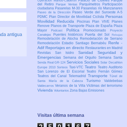
Palacio de Cibeles
Parque
Operación Mahou-Calderón
del Retiro
Parquímetros
Participación
Parque Ventas
ciudadana
Pasarelas M-30
Pasarelas río Manzanares
Paseo Verde del Suroeste A-5
Paseo de la Dirección
Personas
PDMC Plan Director de Movilidad Ciclista
Movilidad Reducida
Piscinas
Plan VIVE
Planes
Renove
Planos de Transporte
Plaza de España
Plaza
Política
Mayor
Promocionado
Podcast
Proyecto
ada antigua
Puentes históricos
Puerta del Sol
Canalejas
Rebajas
Remodelación de Atocha
Remodelación de Serrano
Renfe -
Remodelación Estadio Santiago Bernabéu
Adif
Reportajes en directo
Restaurantes en Madrid
Sanidad
Seguridad y
Revistas
San Isidro
Emergencias
Semana del Orgullo
Semana Santa
Servicios Sociales
Senda Real GR-124
Solar Decathlon
Teatro
Taxi-VTC
Teatro Auditorio
Europe 2010
Sorteos
San Lorenzo de El Escorial
Teatro Fernán Gómez
Transporte
Teatros del Canal
Telemadrid
Túnel de
Turismo
Valdebebas
Santa María de la Cabeza
Veranos de la Villa
Víctimas del terrorismo
Valdecarros
Vivienda
Zona Bajas Emisiones
Voluntarios
Visitas última semana
2
5
9
1
6
7