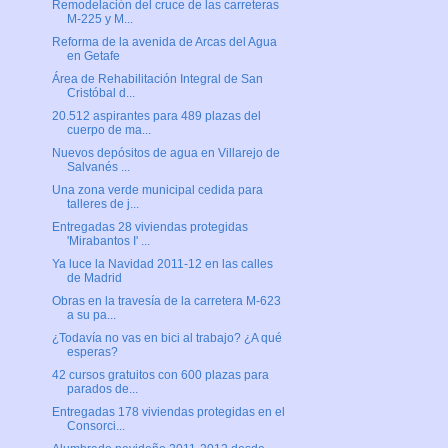
Remodelación del cruce de las carreteras
M-225 y M...
Reforma de la avenida de Arcas del Agua
en Getafe
Área de Rehabilitación Integral de San
Cristóbal d...
20.512 aspirantes para 489 plazas del
cuerpo de ma...
Nuevos depósitos de agua en Villarejo de
Salvanés ...
Una zona verde municipal cedida para
talleres de j...
Entregadas 28 viviendas protegidas
'Mirabantos I' ...
Ya luce la Navidad 2011-12 en las calles
de Madrid
Obras en la travesía de la carretera M-623
a su pa...
¿Todavía no vas en bici al trabajo? ¿A qué
esperas?
42 cursos gratuitos con 600 plazas para
parados de...
Entregadas 178 viviendas protegidas en el
Consorci...