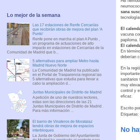
HB hemodial
neumococ
sana susc
Lo mejor de la semana
tecnología
Las 17 estaciones de Renfe Cercanías
El calenda
que recibirán obras de mejora del plan 'A
Punto'
vacuna con
Renfe pone en marcha el plan A Punto ,
papiloma. 
un programa de actuaciones de alto
El calend
impacto en estaciones de Cercanías de la
En término
Comunidad de Madrid que b...
deberían 
5 alternativas para ampliar Metro hasta
Madrid Nuevo Norte
En la regi
La Comunidad de Madrid ha publicado
importante
en el Portal de Trasparencia regional las
sanitarios
5 alternativas que estudia para llevar a
cabo la ampliación d...
muy elevad
control y 
Juntas Municipales de Distrito de Madrid
eficaz.
A petición de uno de nuestros lectores,
estas son las direcciones de las 21
Juntas Municipales de Distrito de Madrid .
Escrito po
Para más información ...
Etiquetas
El barrio de Vinateros de Moratalaz
tendrá obras de mejora de espacios
No ha
interbloques
La Junta de Gobierno del Ayuntamiento
de Madrid ha aprobado el contrato para