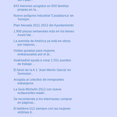
del Palac...
843 menores acogidos en 650 familias
propias en la...
Nuevo polígono industrial 'Casablanca' en
Torrejón...
Plan Nevada 2011-2012 del Ayuntamiento
1.900 plazas semanales más en los trenes
Avant Val...
La avenida de América ya está en obras
por mejoras...
Visitas guiadas para mujeres
embarazadas por el ár...
Avalmadrid ayuda a crear 1.551 puestos
de trabajo ...
El túnel de la A-1 'Juan Morón García' en
Somosier...
Acogida al colectivo de inmigrantes
extranjeros
La Guía Michelín 2012 con nueve
restaurantes madri...
Se recomienda a los internautas comprar
en páginas...
El teléfono 012 siempre con las mujeres
víctimas d...