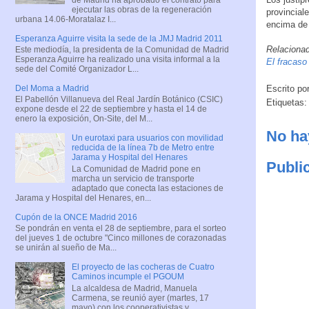
ejecutar las obras de la regeneración
provincial
urbana 14.06-Moratalaz I...
encima de 
Esperanza Aguirre visita la sede de la JMJ Madrid 2011
Relaciona
Este mediodía, la presidenta de la Comunidad de Madrid
Esperanza Aguirre ha realizado una visita informal a la
El fracaso
sede del Comité Organizador L...
Escrito po
Del Moma a Madrid
El Pabellón Villanueva del Real Jardín Botánico (CSIC)
Etiquetas
expone desde el 22 de septiembre y hasta el 14 de
enero la exposición, On-Site, del M...
No ha
Un eurotaxi para usuarios con movilidad
reducida de la línea 7b de Metro entre
Jarama y Hospital del Henares
Publi
La Comunidad de Madrid pone en
marcha un servicio de transporte
adaptado que conecta las estaciones de
Jarama y Hospital del Henares, en...
Cupón de la ONCE Madrid 2016
Se pondrán en venta el 28 de septiembre, para el sorteo
del jueves 1 de octubre "Cinco millones de corazonadas
se unirán al sueño de Ma...
El proyecto de las cocheras de Cuatro
Caminos incumple el PGOUM
La alcaldesa de Madrid, Manuela
Carmena, se reunió ayer (martes, 17
mayo) con los cooperativistas y