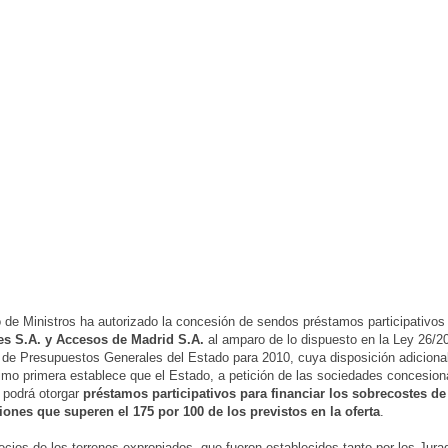
 de Ministros ha autorizado la concesión de sendos préstamos participativos
es S.A. y Accesos de Madrid S.A.
al amparo de lo dispuesto en la Ley 26/2
 de Presupuestos Generales del Estado para 2010, cuya disposición adiciona
mo primera establece que el Estado, a petición de las sociedades concesion
 podrá otorgar
préstamos participativos para financiar los sobrecostes de
iones que superen el 175 por 100 de los previstos en la oferta
.
recios de los terrenos expropiados, que fueron establecidos tanto por los Jura