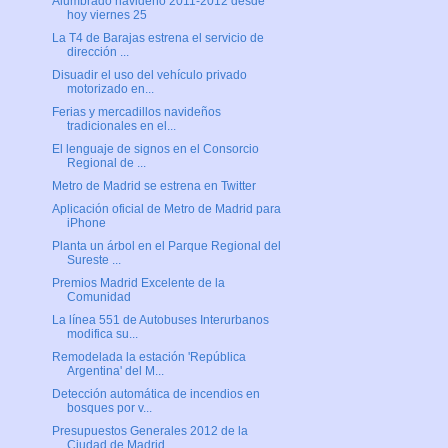
Alumbrado navideño 2011-2012 desde
hoy viernes 25
La T4 de Barajas estrena el servicio de
dirección ...
Disuadir el uso del vehículo privado
motorizado en...
Ferias y mercadillos navideños
tradicionales en el...
El lenguaje de signos en el Consorcio
Regional de ...
Metro de Madrid se estrena en Twitter
Aplicación oficial de Metro de Madrid para
iPhone
Planta un árbol en el Parque Regional del
Sureste ...
Premios Madrid Excelente de la
Comunidad
La línea 551 de Autobuses Interurbanos
modifica su...
Remodelada la estación 'República
Argentina' del M...
Detección automática de incendios en
bosques por v...
Presupuestos Generales 2012 de la
Ciudad de Madrid