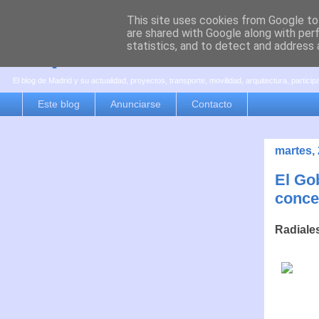
This site uses cookies from Google to 
are shared with Google along with per
es por madrid
statistics, and to detect and address 
El blog de Madrid y su actualidad, proyectos, transporte, movilidad, arquitectura, partici
Este blog
Anunciarse
Contacto
martes,
El Go
conce
Radiale