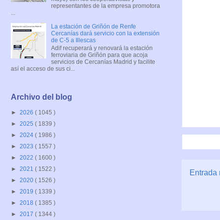
representantes de la empresa promotora
...
La estación de Griñón de Renfe
Cercanías dará servicio con la extensión
de C-5 a Illescas
Adif recuperará y renovará la estación
ferroviaria de Griñón para que acoja
servicios de Cercanías Madrid y facilite
así el acceso de sus ci...
Archivo del blog
►
2026
( 1045 )
►
2025
( 1839 )
►
2024
( 1986 )
►
2023
( 1557 )
►
2022
( 1600 )
►
2021
( 1522 )
Entrada 
►
2020
( 1526 )
►
2019
( 1339 )
►
2018
( 1385 )
►
2017
( 1344 )