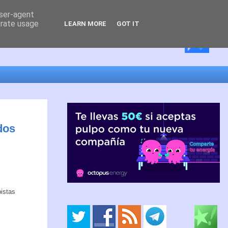
user-agent
erate usage
LEARN MORE
GOT IT
dos