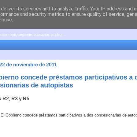
deliver its services and to analyze traffic. Your IP address and 
formance and security metrics to ensure quality of service, gen
abuse.
pación, medio ambiente, educación, empleo, ...
 22 de noviembre de 2011
bierno concede préstamos participativos a 
sionarias de autopistas
s R2, R3 y R5