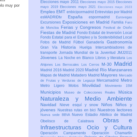
Elecciones mayo 2011
Elecciones mayo 2015
Elecciones
elo muy por
mayo 2019
Elecciones mayo 2021
Elecciones mayo 2023
Empleo
EMT
enbicipormadrid
Entrevistas por Madrid
España
esMADRIDtv
espormadrid
Eurovegas
Exposiciones en Madrid
Excursiones
Familia
Faro
Ferias y Congresos
de Moncloa
Festival de Otoño
Fiestas de Madrid
Fondo Estatal de Inversión Local
Fondo Estatal para el Empleo y la Sostenibilidad Local
Gastronomía
Fotos de Madrid
Fútbol
Ganadería
Historia
Gran Vía
Huelga
Intercambiadores de
transporte
Jornada Mundial de la Juventud JMJ2011
Jóvenes
La Noche en Blanco
Libros y literatura
Los
Madrid
M-30
Ahijones
Los Berrocales
Los Cerros
Madrid Río Manzanares
Madrid 2016
Madrid 2020
Mayores
Mapas de Madrid
Matadero Madrid
Mercado
Metro
Mercamadrid
de Frutas y Verduras de Legazpi
Movilidad
Metro Ligero
Motos
Movimiento 15M
Municipios
Música
Museo de Colecciones Reales
Naturaleza y Medio Ambiente
Navidad
Niños
Niños y
Nieve esquí y snow
jóvenes
Nuestros lectores
Nuestras rutas en bici
Nuevo Estadio Atlético de Madrid
Nueva sede BBVA
Obras e
Obelisco de Calatrava
Infraestructuras
Ocio y Cultura
Operación Campamento
Operación Chamartín