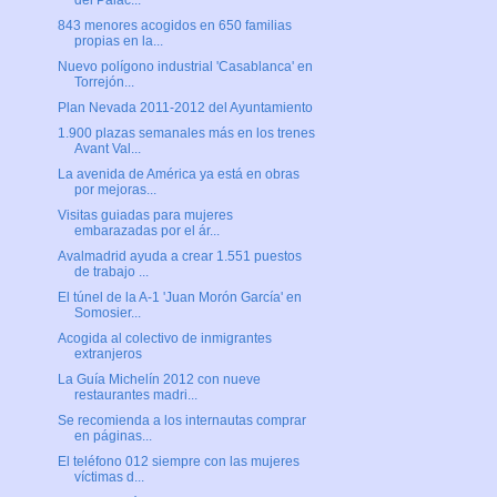
del Palac...
843 menores acogidos en 650 familias
propias en la...
Nuevo polígono industrial 'Casablanca' en
Torrejón...
Plan Nevada 2011-2012 del Ayuntamiento
1.900 plazas semanales más en los trenes
Avant Val...
La avenida de América ya está en obras
por mejoras...
Visitas guiadas para mujeres
embarazadas por el ár...
Avalmadrid ayuda a crear 1.551 puestos
de trabajo ...
El túnel de la A-1 'Juan Morón García' en
Somosier...
Acogida al colectivo de inmigrantes
extranjeros
La Guía Michelín 2012 con nueve
restaurantes madri...
Se recomienda a los internautas comprar
en páginas...
El teléfono 012 siempre con las mujeres
víctimas d...