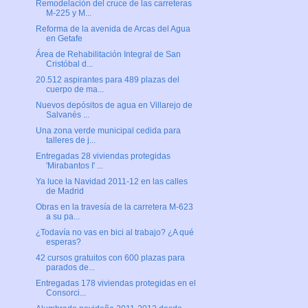
Remodelación del cruce de las carreteras
M-225 y M...
Reforma de la avenida de Arcas del Agua
en Getafe
Área de Rehabilitación Integral de San
Cristóbal d...
20.512 aspirantes para 489 plazas del
cuerpo de ma...
Nuevos depósitos de agua en Villarejo de
Salvanés ...
Una zona verde municipal cedida para
talleres de j...
Entregadas 28 viviendas protegidas
'Mirabantos I' ...
Ya luce la Navidad 2011-12 en las calles
de Madrid
Obras en la travesía de la carretera M-623
a su pa...
¿Todavía no vas en bici al trabajo? ¿A qué
esperas?
42 cursos gratuitos con 600 plazas para
parados de...
Entregadas 178 viviendas protegidas en el
Consorci...