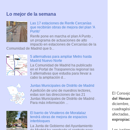
Lo mejor de la semana
Las 17 estaciones de Renfe Cercanías
que recibirán obras de mejora del plan 'A
Punto'
Renfe pone en marcha el plan A Punto ,
un programa de actuaciones de alto
impacto en estaciones de Cercanías de la
Comunidad de Madrid que b...
5 alternativas para ampliar Metro hasta
Madrid Nuevo Norte
La Comunidad de Madrid ha publicado
en el Portal de Trasparencia regional las
5 alternativas que estudia para llevar a
cabo la ampliación d...
Juntas Municipales de Distrito de Madrid
A petición de uno de nuestros lectores,
El Consejo
estas son las direcciones de las 21
del Henar
Juntas Municipales de Distrito de Madrid .
Para más información ...
diciembre,
cuadragési
El barrio de Vinateros de Moratalaz
afectadas,
tendrá obras de mejora de espacios
expropiac
interbloques
La Junta de Gobierno del Ayuntamiento
Los justip
de Madrid ha aprobado el contrato para