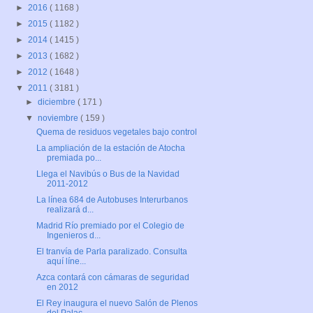
►
2016
( 1168 )
►
2015
( 1182 )
►
2014
( 1415 )
►
2013
( 1682 )
►
2012
( 1648 )
▼
2011
( 3181 )
►
diciembre
( 171 )
▼
noviembre
( 159 )
Quema de residuos vegetales bajo control
La ampliación de la estación de Atocha
premiada po...
Llega el Navibús o Bus de la Navidad
2011-2012
La línea 684 de Autobuses Interurbanos
realizará d...
Madrid Río premiado por el Colegio de
Ingenieros d...
El tranvía de Parla paralizado. Consulta
aquí líne...
Azca contará con cámaras de seguridad
en 2012
El Rey inaugura el nuevo Salón de Plenos