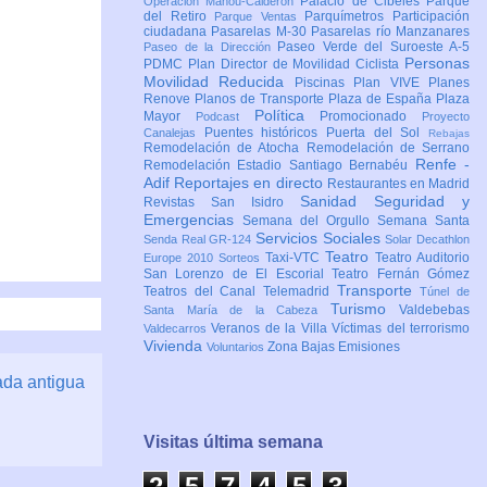
Palacio de Cibeles
Parque
Operación Mahou-Calderón
del Retiro
Parquímetros
Participación
Parque Ventas
ciudadana
Pasarelas M-30
Pasarelas río Manzanares
Paseo Verde del Suroeste A-5
Paseo de la Dirección
Personas
PDMC Plan Director de Movilidad Ciclista
Movilidad Reducida
Piscinas
Plan VIVE
Planes
Renove
Planos de Transporte
Plaza de España
Plaza
Política
Mayor
Promocionado
Podcast
Proyecto
Puentes históricos
Puerta del Sol
Canalejas
Rebajas
Remodelación de Atocha
Remodelación de Serrano
Renfe -
Remodelación Estadio Santiago Bernabéu
Adif
Reportajes en directo
Restaurantes en Madrid
Sanidad
Seguridad y
Revistas
San Isidro
Emergencias
Semana del Orgullo
Semana Santa
Servicios Sociales
Senda Real GR-124
Solar Decathlon
Teatro
Taxi-VTC
Teatro Auditorio
Europe 2010
Sorteos
San Lorenzo de El Escorial
Teatro Fernán Gómez
Transporte
Teatros del Canal
Telemadrid
Túnel de
Turismo
Valdebebas
Santa María de la Cabeza
Veranos de la Villa
Víctimas del terrorismo
Valdecarros
Vivienda
Zona Bajas Emisiones
Voluntarios
ada antigua
Visitas última semana
2
5
7
4
5
3