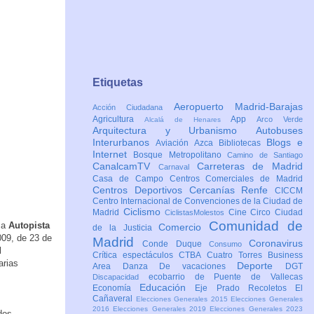
Etiquetas
Aeropuerto Madrid-Barajas
Acción Ciudadana
Agricultura
App
Arco Verde
Alcalá de Henares
Arquitectura y Urbanismo
Autobuses
Interurbanos
Blogs e
Aviación
Azca
Bibliotecas
Internet
Bosque Metropolitano
Camino de Santiago
CanalcamTV
Carreteras de Madrid
Carnaval
Casa de Campo
Centros Comerciales de Madrid
Centros Deportivos
Cercanías Renfe
CICCM
Centro Internacional de Convenciones de la Ciudad de
Ciclismo
Madrid
Cine
Circo
Ciudad
CiclistasMolestos
Comunidad de
 a
Autopista
Comercio
de la Justicia
009, de 23 de
Madrid
Coronavirus
Conde Duque
Consumo
l
Crítica espectáculos
CTBA Cuatro Torres Business
arias
Deporte
Area
Danza
De vacaciones
DGT
ecobarrio de Puente de Vallecas
Discapacidad
Educación
Economía
Eje Prado Recoletos
El
Cañaveral
Elecciones Generales 2015
Elecciones Generales
2016
Elecciones Generales 2019
Elecciones Generales 2023
dos