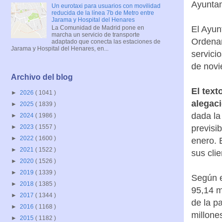
Ayuntam
Un eurotaxi para usuarios con movilidad
reducida de la línea 7b de Metro entre
Jarama y Hospital del Henares
La Comunidad de Madrid pone en
El Ayun
marcha un servicio de transporte
Ordenan
adaptado que conecta las estaciones de
Jarama y Hospital del Henares, en...
servici
de novi
Archivo del blog
El text
►
2026
( 1041 )
alegac
►
2025
( 1839 )
dada la 
►
2024
( 1986 )
previsi
►
2023
( 1557 )
►
2022
( 1600 )
enero. 
►
2021
( 1522 )
sus cli
►
2020
( 1526 )
►
2019
( 1339 )
Según e
►
2018
( 1385 )
95,14 m
►
2017
( 1344 )
de la p
►
2016
( 1168 )
millone
►
2015
( 1182 )