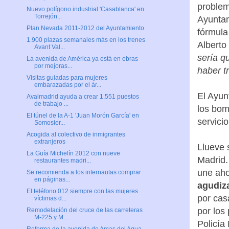
problem
Nuevo polígono industrial 'Casablanca' en
Torrejón...
Ayuntam
Plan Nevada 2011-2012 del Ayuntamiento
fórmula
1.900 plazas semanales más en los trenes
Alberto
Avant Val...
sería q
La avenida de América ya está en obras
por mejoras...
haber t
Visitas guiadas para mujeres
embarazadas por el ár...
El Ayun
Avalmadrid ayuda a crear 1.551 puestos
de trabajo ...
los bom
El túnel de la A-1 'Juan Morón García' en
servici
Somosier...
Acogida al colectivo de inmigrantes
extranjeros
Llueve 
La Guía Michelín 2012 con nueve
Madrid.
restaurantes madri...
une aho
Se recomienda a los internautas comprar
en páginas...
agudiza
El teléfono 012 siempre con las mujeres
por casa
víctimas d...
por los 
Remodelación del cruce de las carreteras
M-225 y M...
Policía