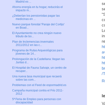
Madrid es ...
s
Ahorra energía en tu hogar, reducirás el
se
impacto m...
"
¿Deberían los pensionistas pagar las
medicinas en ...
c
Nuevo parque forestal 'Paraje del Cortijo'
c
en Boad...
L
El Ayuntamiento no crea ningún nuevo
i
tributo de bo...
r
Plan de Inclemencias invernales
2011/2012 en las c...
h
Programa de Rutas Arqueológicas para
a
jóvenes de 14...
h
Prolongación de la Castellana: llegan las
h
Juntas d...
b
El Hospital de Fauna Salvaje, un centro de
recuper...
/
Una nueva tasa municipal que recaerá
sobre las com...
R
Problemas con el Feed de espormadrid.es
Campaña municipal contra el Frío 2011-
2012
l
5ª Feria de Empleo para personas con
discapacidad
V