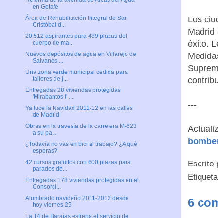
Reforma de la avenida de Arcas del Agua
en Getafe
Los ciu
Área de Rehabilitación Integral de San
Cristóbal d...
Madrid 
20.512 aspirantes para 489 plazas del
éxito. 
cuerpo de ma...
Nuevos depósitos de agua en Villarejo de
Medidas
Salvanés ...
Supremo
Una zona verde municipal cedida para
contribu
talleres de j...
Entregadas 28 viviendas protegidas
'Mirabantos I' ...
---
Ya luce la Navidad 2011-12 en las calles
de Madrid
Obras en la travesía de la carretera M-623
Actuali
a su pa...
bombe
¿Todavía no vas en bici al trabajo? ¿A qué
esperas?
42 cursos gratuitos con 600 plazas para
Escrito
parados de...
Etiquet
Entregadas 178 viviendas protegidas en el
Consorci...
Alumbrado navideño 2011-2012 desde
6 com
hoy viernes 25
La T4 de Barajas estrena el servicio de