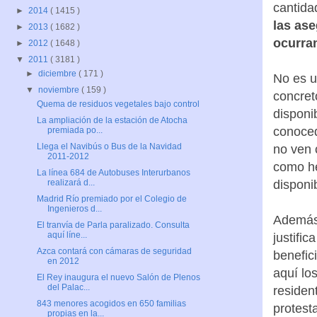
cantida
►
2014
( 1415 )
las as
►
2013
( 1682 )
ocurran
►
2012
( 1648 )
▼
2011
( 3181 )
►
diciembre
( 171 )
No es u
▼
noviembre
( 159 )
concreto
Quema de residuos vegetales bajo control
disponib
La ampliación de la estación de Atocha
conoced
premiada po...
Llega el Navibús o Bus de la Navidad
no ven 
2011-2012
como he
La línea 684 de Autobuses Interurbanos
disponib
realizará d...
Madrid Río premiado por el Colegio de
Ingenieros d...
Además,
El tranvía de Parla paralizado. Consulta
aquí líne...
justifi
Azca contará con cámaras de seguridad
benefic
en 2012
aquí lo
El Rey inaugura el nuevo Salón de Plenos
del Palac...
residen
843 menores acogidos en 650 familias
protest
propias en la...