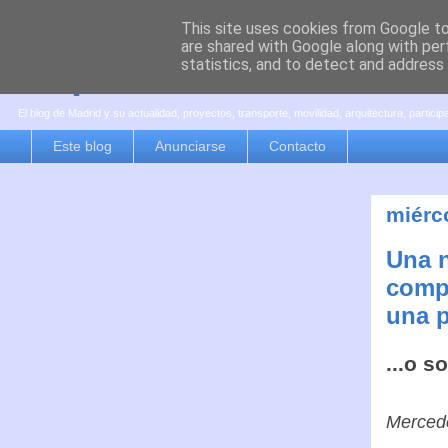
This site uses cookies from Google to 
are shared with Google along with per
es por madrid
statistics, and to detect and address
El blog de Madrid y su actualidad, proyectos, transporte, movilidad, arquitectura, partici
Este blog
Anunciarse
Contacto
miérc
Una n
compa
una p
...o s
Mercede