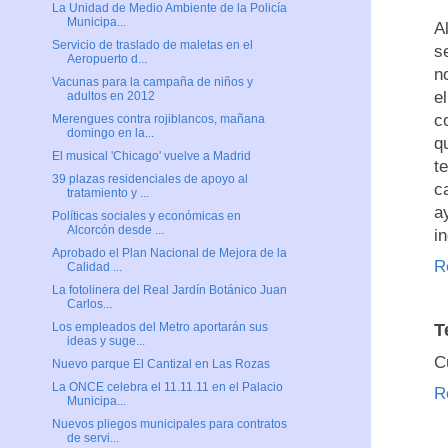
La Unidad de Medio Ambiente de la Policía
Municipa...
A
Servicio de traslado de maletas en el
s
Aeropuerto d...
n
Vacunas para la campaña de niños y
e
adultos en 2012
c
Merengues contra rojiblancos, mañana
domingo en la...
q
El musical 'Chicago' vuelve a Madrid
t
39 plazas residenciales de apoyo al
c
tratamiento y ...
a
Políticas sociales y económicas en
Alcorcón desde ...
i
Aprobado el Plan Nacional de Mejora de la
R
Calidad ...
La fotolinera del Real Jardín Botánico Juan
Carlos...
T
Los empleados del Metro aportarán sus
ideas y suge...
C
Nuevo parque El Cantizal en Las Rozas
La ONCE celebra el 11.11.11 en el Palacio
R
Municipa...
Nuevos pliegos municipales para contratos
de servi...