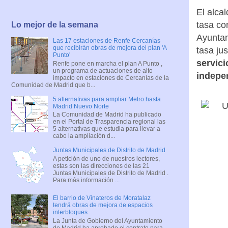
El alca
tasa co
Lo mejor de la semana
Ayuntam
Las 17 estaciones de Renfe Cercanías
que recibirán obras de mejora del plan 'A
tasa ju
Punto'
servic
Renfe pone en marcha el plan A Punto ,
un programa de actuaciones de alto
indepen
impacto en estaciones de Cercanías de la
Comunidad de Madrid que b...
5 alternativas para ampliar Metro hasta
Madrid Nuevo Norte
La Comunidad de Madrid ha publicado
en el Portal de Trasparencia regional las
5 alternativas que estudia para llevar a
cabo la ampliación d...
Juntas Municipales de Distrito de Madrid
A petición de uno de nuestros lectores,
estas son las direcciones de las 21
Juntas Municipales de Distrito de Madrid .
Para más información ...
El barrio de Vinateros de Moratalaz
tendrá obras de mejora de espacios
interbloques
La Junta de Gobierno del Ayuntamiento
de Madrid ha aprobado el contrato para