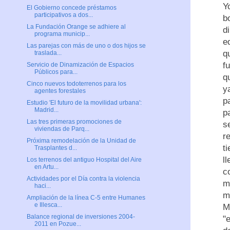
Y
El Gobierno concede préstamos
participativos a dos...
b
La Fundación Orange se adhiere al
d
programa municip...
e
Las parejas con más de uno o dos hijos se
q
traslada...
f
Servicio de Dinamización de Espacios
Públicos para...
q
Cinco nuevos todoterrenos para los
y
agentes forestales
p
Estudio 'El futuro de la movilidad urbana':
Madrid...
p
Las tres primeras promociones de
s
viviendas de Parq...
r
Próxima remodelación de la Unidad de
t
Trasplantes d...
l
Los terrenos del antiguo Hospital del Aire
en Artu...
c
Actividades por el Día contra la violencia
m
haci...
m
Ampliación de la línea C-5 entre Humanes
e Illesca...
M
Balance regional de inversiones 2004-
"
2011 en Pozue...