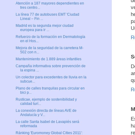
d
Atención a 187 mayores dependientes en
v
tres centro...
h
La línea 77 de autobuses EMT 'Ciudad
Lineal – Fin ...
p
Madrid es la segunda mejor ciudad
U
europea para ir ...
R
Refuerzo de la formación en Dermatología
en el Hos...
Mejora de la seguridad de la carretera M-
502 con n...
S
Mantenimiento de 1.889 áreas infantiles
D
Campaña informativa sobre prevención de
la espina ...
a
Un colector para excedentes de lluvia en la
q
subcue...
Plano de calles tranquilas para circular en
R
bici p...
Rusticae, ejemplo de sostenibilidad y
calidad turí...
M
La conexión directa de líneas AVE de
Andalucía y V...
E
La calle Santa Isabel de Lavapiés será
h
reformada
r
Ránking 'Euromoney Global Cities 2011':