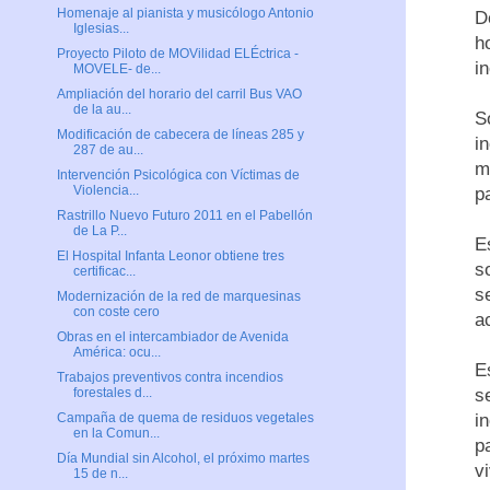
Homenaje al pianista y musicólogo Antonio
D
Iglesias...
h
Proyecto Piloto de MOVilidad ELÉctrica -
i
MOVELE- de...
Ampliación del horario del carril Bus VAO
de la au...
S
Modificación de cabecera de líneas 285 y
i
287 de au...
m
Intervención Psicológica con Víctimas de
Violencia...
p
Rastrillo Nuevo Futuro 2011 en el Pabellón
de La P...
E
El Hospital Infanta Leonor obtiene tres
s
certificac...
s
Modernización de la red de marquesinas
con coste cero
a
Obras en el intercambiador de Avenida
América: ocu...
E
Trabajos preventivos contra incendios
s
forestales d...
i
Campaña de quema de residuos vegetales
en la Comun...
p
Día Mundial sin Alcohol, el próximo martes
v
15 de n...