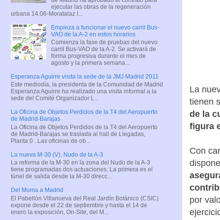
ejecutar las obras de la regeneración
urbana 14.06-Moratalaz I...
Empieza a funcionar el nuevo carril Bus-
VAO de la A-2 en estos horarios
Comienza la fase de pruebas del nuevo
carril Bus-VAO de la A-2. Se activará de
forma progresiva durante el mes de
agosto y la primera semana...
Esperanza Aguirre visita la sede de la JMJ Madrid 2011
Este mediodía, la presidenta de la Comunidad de Madrid
La nuev
Esperanza Aguirre ha realizado una visita informal a la
sede del Comité Organizador L...
tienen 
La Oficina de Objetos Perdidos de la T4 del Aeropuerto
de la c
de Madrid-Barajas
figura
La Oficina de Objetos Perdidos de la T4 del Aeropuerto
de Madrid-Barajas se traslada al hall de Llegadas,
Planta 0 . Las oficinas de ob...
Con car
La nueva M-30 (V), Nudo de la A-3
dispone
La reforma de la M-30 en la zona del Nudo de la A-3
tiene programadas dos actuaciones: La primera es el
asegura
túnel de salida desde la M-30 direcc...
contrib
Del Moma a Madrid
El Pabellón Villanueva del Real Jardín Botánico (CSIC)
por val
expone desde el 22 de septiembre y hasta el 14 de
ejercici
enero la exposición, On-Site, del M...