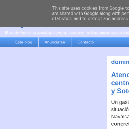
This site uses cookies from Google to 
are shared with Google along with per
es por madrid
statistics, and to detect and address
El blog de Madrid y su actualidad, proyectos, transporte, movilidad, arquitectura, partici
Este blog
Anunciarse
Contacto
domin
Atenc
centr
y Sot
Un gast
situaci
Navalca
concret