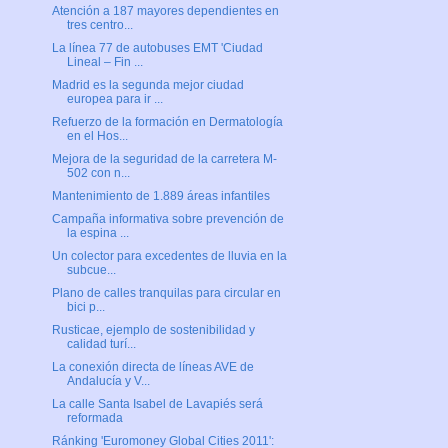
Atención a 187 mayores dependientes en
tres centro...
La línea 77 de autobuses EMT 'Ciudad
Lineal – Fin ...
Madrid es la segunda mejor ciudad
europea para ir ...
Refuerzo de la formación en Dermatología
en el Hos...
Mejora de la seguridad de la carretera M-
502 con n...
Mantenimiento de 1.889 áreas infantiles
Campaña informativa sobre prevención de
la espina ...
Un colector para excedentes de lluvia en la
subcue...
Plano de calles tranquilas para circular en
bici p...
Rusticae, ejemplo de sostenibilidad y
calidad turí...
La conexión directa de líneas AVE de
Andalucía y V...
La calle Santa Isabel de Lavapiés será
reformada
Ránking 'Euromoney Global Cities 2011':