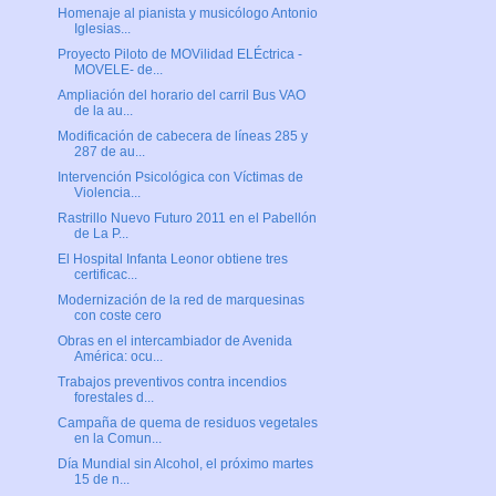
Homenaje al pianista y musicólogo Antonio
Iglesias...
Proyecto Piloto de MOVilidad ELÉctrica -
MOVELE- de...
Ampliación del horario del carril Bus VAO
de la au...
Modificación de cabecera de líneas 285 y
287 de au...
Intervención Psicológica con Víctimas de
Violencia...
Rastrillo Nuevo Futuro 2011 en el Pabellón
de La P...
El Hospital Infanta Leonor obtiene tres
certificac...
Modernización de la red de marquesinas
con coste cero
Obras en el intercambiador de Avenida
América: ocu...
Trabajos preventivos contra incendios
forestales d...
Campaña de quema de residuos vegetales
en la Comun...
Día Mundial sin Alcohol, el próximo martes
15 de n...