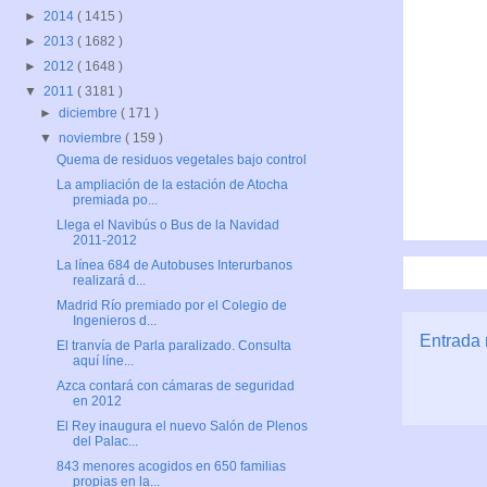
►
2014
( 1415 )
►
2013
( 1682 )
►
2012
( 1648 )
▼
2011
( 3181 )
►
diciembre
( 171 )
▼
noviembre
( 159 )
Quema de residuos vegetales bajo control
La ampliación de la estación de Atocha
premiada po...
Llega el Navibús o Bus de la Navidad
2011-2012
La línea 684 de Autobuses Interurbanos
realizará d...
Madrid Río premiado por el Colegio de
Ingenieros d...
Entrada 
El tranvía de Parla paralizado. Consulta
aquí líne...
Azca contará con cámaras de seguridad
en 2012
El Rey inaugura el nuevo Salón de Plenos
del Palac...
843 menores acogidos en 650 familias
propias en la...