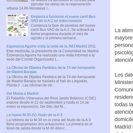
ejecutar las obras de la regeneración
urbana 14.06-Moratalaz I...
Empieza a funcionar el nuevo carril Bus-
VAO de la A-2 en estos horarios
Comienza la fase de pruebas del nuevo
La aten
carril Bus-VAO de la A-2. Se activará de
forma progresiva durante el mes de
mayores
agosto y la primera semana...
personal
Esperanza Aguirre visita la sede de la JMJ Madrid 2011
Este mediodía, la presidenta de la Comunidad de Madrid
psicoló
Esperanza Aguirre ha realizado una visita informal a la
atenció
sede del Comité Organizador L...
La Oficina de Objetos Perdidos de la T4 del Aeropuerto
de Madrid-Barajas
Los dat
La Oficina de Objetos Perdidos de la T4 del Aeropuerto
de Madrid-Barajas se traslada al hall de Llegadas,
Ministe
Planta 0 . Las oficinas de ob...
Comunid
Del Moma a Madrid
residen
El Pabellón Villanueva del Real Jardín Botánico (CSIC)
expone desde el 22 de septiembre y hasta el 14 de
todas l
enero la exposición, On-Site, del M...
atenció
La nueva M-30 (V), Nudo de la A-3
domicil
La reforma de la M-30 en la zona del Nudo de la A-3
tiene programadas dos actuaciones: La primera es el
Madrid 
túnel de salida desde la M-30 direcc...