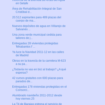
Reforma de la avenida de Arcas del Agua
en Getafe
Área de Rehabilitación Integral de San
Cristóbal d...
20.512 aspirantes para 489 plazas del
cuerpo de ma...
Nuevos depósitos de agua en Villarejo de
Salvanés ...
Una zona verde municipal cedida para
talleres de j...
Entregadas 28 viviendas protegidas
'Mirabantos I' ...
Ya luce la Navidad 2011-12 en las calles
de Madrid
Obras en la travesía de la carretera M-623
a su pa...
¿Todavía no vas en bici al trabajo? ¿A qué
esperas?
42 cursos gratuitos con 600 plazas para
parados de...
Entregadas 178 viviendas protegidas en el
Consorci...
Alumbrado navideño 2011-2012 desde
hoy viernes 25
La T4 de Barajas estrena el servicio de