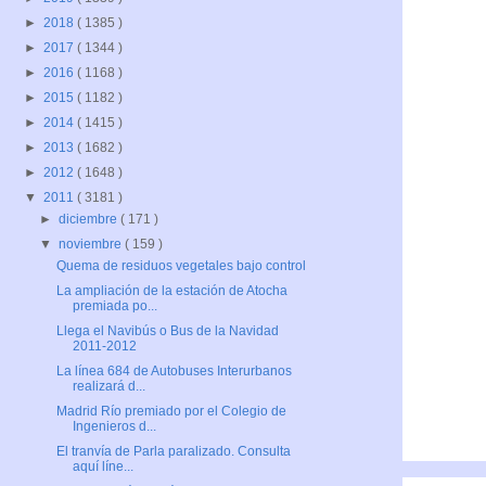
►
2018
( 1385 )
►
2017
( 1344 )
►
2016
( 1168 )
►
2015
( 1182 )
►
2014
( 1415 )
►
2013
( 1682 )
►
2012
( 1648 )
▼
2011
( 3181 )
►
diciembre
( 171 )
▼
noviembre
( 159 )
Quema de residuos vegetales bajo control
La ampliación de la estación de Atocha
premiada po...
Llega el Navibús o Bus de la Navidad
2011-2012
La línea 684 de Autobuses Interurbanos
realizará d...
Madrid Río premiado por el Colegio de
Ingenieros d...
El tranvía de Parla paralizado. Consulta
aquí líne...