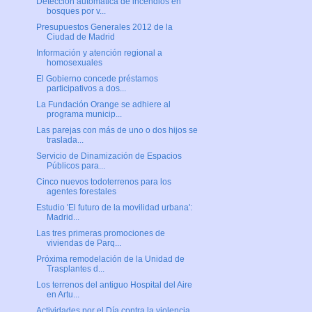
Detección automática de incendios en
bosques por v...
Presupuestos Generales 2012 de la
Ciudad de Madrid
Información y atención regional a
homosexuales
El Gobierno concede préstamos
participativos a dos...
La Fundación Orange se adhiere al
programa municip...
Las parejas con más de uno o dos hijos se
traslada...
Servicio de Dinamización de Espacios
Públicos para...
Cinco nuevos todoterrenos para los
agentes forestales
Estudio 'El futuro de la movilidad urbana':
Madrid...
Las tres primeras promociones de
viviendas de Parq...
Próxima remodelación de la Unidad de
Trasplantes d...
Los terrenos del antiguo Hospital del Aire
en Artu...
Actividades por el Día contra la violencia