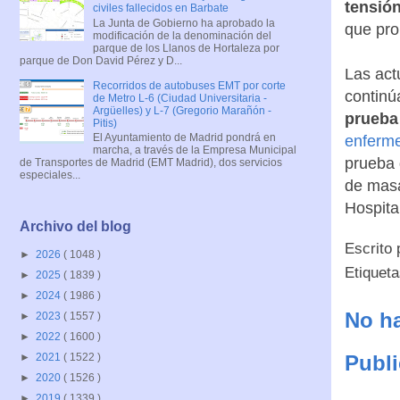
tensión
civiles fallecidos en Barbate
La Junta de Gobierno ha aprobado la
que pro
modificación de la denominación del
parque de los Llanos de Hortaleza por
parque de Don David Pérez y D...
Las act
Recorridos de autobuses EMT por corte
continú
de Metro L-6 (Ciudad Universitaria -
Argüelles) y L-7 (Gregorio Marañón -
prueba 
Pitis)
El Ayuntamiento de Madrid pondrá en
enferme
marcha, a través de la Empresa Municipal
prueba 
de Transportes de Madrid (EMT Madrid), dos servicios
especiales...
de masa
Hospita
Archivo del blog
Escrito
►
2026
( 1048 )
Etiquet
►
2025
( 1839 )
►
2024
( 1986 )
No ha
►
2023
( 1557 )
►
2022
( 1600 )
Publi
►
2021
( 1522 )
►
2020
( 1526 )
►
2019
( 1339 )