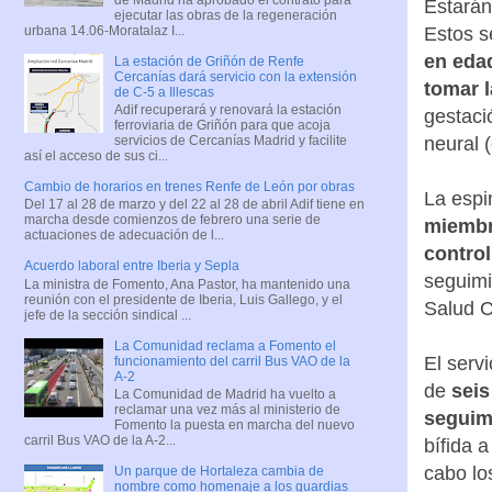
Estarán
ejecutar las obras de la regeneración
urbana 14.06-Moratalaz I...
Estos s
en edad
La estación de Griñón de Renfe
Cercanías dará servicio con la extensión
tomar 
de C-5 a Illescas
Adif recuperará y renovará la estación
gestaci
ferroviaria de Griñón para que acoja
neural (
servicios de Cercanías Madrid y facilite
así el acceso de sus ci...
Cambio de horarios en trenes Renfe de León por obras
La espi
Del 17 al 28 de marzo y del 22 al 28 de abril Adif tiene en
marcha desde comienzos de febrero una serie de
miembro
actuaciones de adecuación de l...
control
Acuerdo laboral entre Iberia y Sepla
seguimi
La ministra de Fomento, Ana Pastor, ha mantenido una
reunión con el presidente de Iberia, Luis Gallego, y el
Salud C
jefe de la sección sindical ...
La Comunidad reclama a Fomento el
El serv
funcionamiento del carril Bus VAO de la
A-2
de
seis
La Comunidad de Madrid ha vuelto a
reclamar una vez más al ministerio de
seguim
Fomento la puesta en marcha del nuevo
carril Bus VAO de la A-2...
bífida 
cabo l
Un parque de Hortaleza cambia de
nombre como homenaje a los guardias