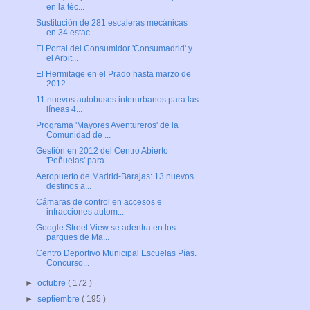
en la téc...
Sustitución de 281 escaleras mecánicas
en 34 estac...
El Portal del Consumidor 'Consumadrid' y
el Arbit...
El Hermitage en el Prado hasta marzo de
2012
11 nuevos autobuses interurbanos para las
líneas 4...
Programa 'Mayores Aventureros' de la
Comunidad de ...
Gestión en 2012 del Centro Abierto
'Peñuelas' para...
Aeropuerto de Madrid-Barajas: 13 nuevos
destinos a...
Cámaras de control en accesos e
infracciones autom...
Google Street View se adentra en los
parques de Ma...
Centro Deportivo Municipal Escuelas Pías.
Concurso...
►
octubre
( 172 )
►
septiembre
( 195 )