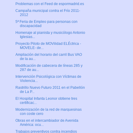
Problemas con el Feed de espormadrid.es
Campaña municipal contra el Frío 2011-
2012
5ª Feria de Empleo para personas con
discapacidad
Homenaje al pianista y musicólogo Antonio
Iglesias...
Proyecto Piloto de MOVilidad ELÉctrica -
MOVELE- de...
Ampliación del horario del carril Bus VAO
de la au...
Modificación de cabecera de líneas 285 y
287 de au...
Intervención Psicológica con Víctimas de
Violencia...
Rastrillo Nuevo Futuro 2011 en el Pabellón
de La P...
El Hospital Infanta Leonor obtiene tres
certificac...
Modernización de la red de marquesinas
con coste cero
Obras en el intercambiador de Avenida
América: ocu...
Trabajos preventivos contra incendios