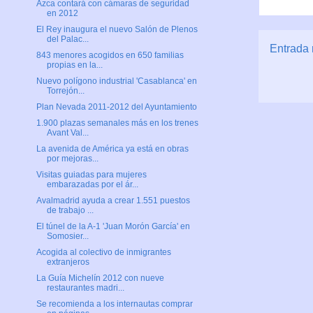
Azca contará con cámaras de seguridad
en 2012
El Rey inaugura el nuevo Salón de Plenos
del Palac...
Entrada 
843 menores acogidos en 650 familias
propias en la...
Nuevo polígono industrial 'Casablanca' en
Torrejón...
Plan Nevada 2011-2012 del Ayuntamiento
1.900 plazas semanales más en los trenes
Avant Val...
La avenida de América ya está en obras
por mejoras...
Visitas guiadas para mujeres
embarazadas por el ár...
Avalmadrid ayuda a crear 1.551 puestos
de trabajo ...
El túnel de la A-1 'Juan Morón García' en
Somosier...
Acogida al colectivo de inmigrantes
extranjeros
La Guía Michelín 2012 con nueve
restaurantes madri...
Se recomienda a los internautas comprar