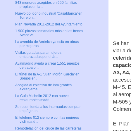
843 menores acogidos en 650 familias
propias en la...
Nuevo polígono industrial 'Casablanca' en
Torrejón...
Plan Nevada 2011-2012 del Ayuntamiento
1.900 plazas semanales más en los trenes
Avant Val...
La avenida de América ya está en obras
Se han 
por mejoras...
viaria 
Visitas guiadas para mujeres
embarazadas por el ár...
celerid
Avalmadrid ayuda a crear 1.551 puestos
capaci
de trabajo ...
A3, A4,
El túnel de la A-1 'Juan Morón García' en
Somosier...
accesos
Acogida al colectivo de inmigrantes
M-45. E
extranjeros
al aero
La Guía Michelín 2012 con nueve
restaurantes madri...
M-505 y
Se recomienda a los internautas comprar
Colmena
en páginas...
El teléfono 012 siempre con las mujeres
víctimas d...
El Plan
Remodelación del cruce de las carreteras