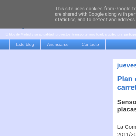
This site uses cookies from Google to 
are shared with Google along with per
es por madrid
statistics, and to detect and address
El blog de Madrid y su actualidad, proyectos, transporte, movilidad, arquitectura, partici
Este blog
Anunciarse
Contacto
jueve
Plan 
carre
Senso
placas
La Comu
2011/20