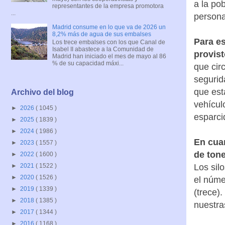
a la po
representantes de la empresa promotora
...
persona
Madrid consume en lo que va de 2026 un
8,2% más de agua de sus embalses
Para e
Los trece embalses con los que Canal de
Isabel II abastece a la Comunidad de
provist
Madrid han iniciado el mes de mayo al 86
% de su capacidad máxi...
que cir
segurid
que est
Archivo del blog
vehícul
►
2026
( 1045 )
esparci
►
2025
( 1839 )
►
2024
( 1986 )
En cua
►
2023
( 1557 )
de ton
►
2022
( 1600 )
Los sil
►
2021
( 1522 )
►
2020
( 1526 )
el núme
►
2019
( 1339 )
(trece)
►
2018
( 1385 )
nuestra
►
2017
( 1344 )
►
2016
( 1168 )