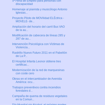
5ª Feria de Empleo para personas con
discapacidad
Homenaje al pianista y musicólogo Antonio
Iglesias...
Proyecto Piloto de MOVilidad ELÉctrica -
MOVELE- de...
Ampliación del horario del carril Bus VAO
de la au...
Modificación de cabecera de líneas 285 y
287 de au...
Intervención Psicológica con Víctimas de
Violencia...
Rastrillo Nuevo Futuro 2011 en el Pabellón
de La P...
El Hospital Infanta Leonor obtiene tres
certificac...
Modernización de la red de marquesinas
con coste cero
Obras en el intercambiador de Avenida
América: ocu...
Trabajos preventivos contra incendios
forestales d...
Campaña de quema de residuos vegetales
en la Comun...
Día Mundial sin Alcohol, el próximo martes