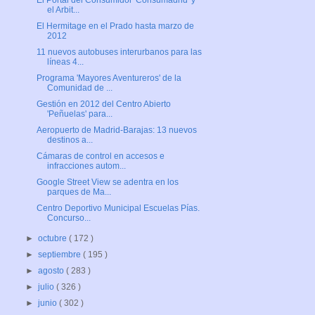
El Portal del Consumidor 'Consumadrid' y
el Arbit...
El Hermitage en el Prado hasta marzo de
2012
11 nuevos autobuses interurbanos para las
líneas 4...
Programa 'Mayores Aventureros' de la
Comunidad de ...
Gestión en 2012 del Centro Abierto
'Peñuelas' para...
Aeropuerto de Madrid-Barajas: 13 nuevos
destinos a...
Cámaras de control en accesos e
infracciones autom...
Google Street View se adentra en los
parques de Ma...
Centro Deportivo Municipal Escuelas Pías.
Concurso...
►
octubre
( 172 )
►
septiembre
( 195 )
►
agosto
( 283 )
►
julio
( 326 )
►
junio
( 302 )