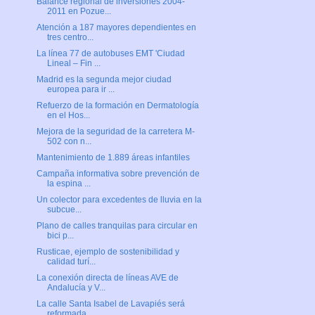
Balance regional de inversiones 2004-
2011 en Pozue...
Atención a 187 mayores dependientes en
tres centro...
La línea 77 de autobuses EMT 'Ciudad
Lineal – Fin ...
Madrid es la segunda mejor ciudad
europea para ir ...
Refuerzo de la formación en Dermatología
en el Hos...
Mejora de la seguridad de la carretera M-
502 con n...
Mantenimiento de 1.889 áreas infantiles
Campaña informativa sobre prevención de
la espina ...
Un colector para excedentes de lluvia en la
subcue...
Plano de calles tranquilas para circular en
bici p...
Rusticae, ejemplo de sostenibilidad y
calidad turí...
La conexión directa de líneas AVE de
Andalucía y V...
La calle Santa Isabel de Lavapiés será
reformada