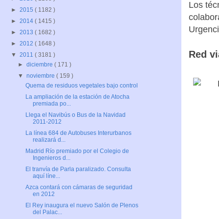
Los téc
►
2015
( 1182 )
colabor
►
2014
( 1415 )
Urgenc
►
2013
( 1682 )
►
2012
( 1648 )
Red vi
▼
2011
( 3181 )
►
diciembre
( 171 )
▼
noviembre
( 159 )
Quema de residuos vegetales bajo control
La ampliación de la estación de Atocha
premiada po...
Llega el Navibús o Bus de la Navidad
2011-2012
La línea 684 de Autobuses Interurbanos
realizará d...
Madrid Río premiado por el Colegio de
Ingenieros d...
El tranvía de Parla paralizado. Consulta
aquí líne...
Azca contará con cámaras de seguridad
en 2012
El Rey inaugura el nuevo Salón de Plenos
del Palac...