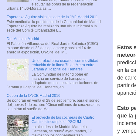
ejecutar las obras de la regeneración
urbana 14.06-Moratalaz I...
Esperanza Aguirre visita la sede de la JMJ Madrid 2011
Este mediodía, la presidenta de la Comunidad de Madrid
Esperanza Aguirre ha realizado una visita informal a la
sede del Comité Organizador L...
Del Moma a Madrid
El Pabellón Villanueva del Real Jardín Botánico (CSIC)
Estos 
expone desde el 22 de septiembre y hasta el 14 de
enero la exposición, On-Site, del M...
meteor
Un eurotaxi para usuarios con movilidad
predicc
reducida de la línea 7b de Metro entre
Jarama y Hospital del Henares
en la c
La Comunidad de Madrid pone en
de carr
marcha un servicio de transporte
adaptado que conecta las estaciones de
partir d
Jarama y Hospital del Henares, en...
aparició
Cupón de la ONCE Madrid 2016
Se pondrán en venta el 28 de septiembre, para el sorteo
del jueves 1 de octubre "Cinco millones de corazonadas
Esto pe
se unirán al sueño de Ma...
que la 
El proyecto de las cocheras de Cuatro
Caminos incumple el PGOUM
Incleme
La alcaldesa de Madrid, Manuela
y tempe
Carmena, se reunió ayer (martes, 17
mayo) con los cooperativistas y