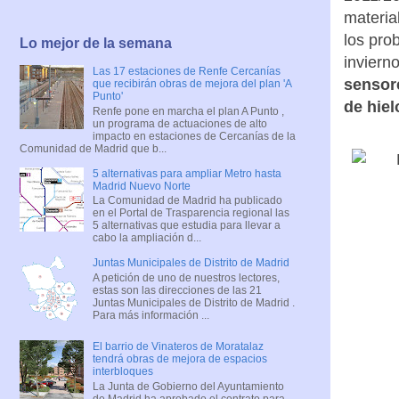
materia
los pro
Lo mejor de la semana
inviern
Las 17 estaciones de Renfe Cercanías
sensore
que recibirán obras de mejora del plan 'A
Punto'
de hiel
Renfe pone en marcha el plan A Punto ,
un programa de actuaciones de alto
impacto en estaciones de Cercanías de la
Comunidad de Madrid que b...
5 alternativas para ampliar Metro hasta
Madrid Nuevo Norte
La Comunidad de Madrid ha publicado
en el Portal de Trasparencia regional las
5 alternativas que estudia para llevar a
cabo la ampliación d...
Juntas Municipales de Distrito de Madrid
A petición de uno de nuestros lectores,
estas son las direcciones de las 21
Juntas Municipales de Distrito de Madrid .
Para más información ...
El barrio de Vinateros de Moratalaz
tendrá obras de mejora de espacios
interbloques
La Junta de Gobierno del Ayuntamiento
de Madrid ha aprobado el contrato para