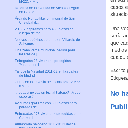
en sus d
M-225 y M...
casos e
Reforma de la avenida de Arcas del Agua
en Getafe
situaci
Área de Rehabilitación Integral de San
Cristóbal d...
Una vez
20.512 aspirantes para 489 plazas del
cuerpo de ma...
sería a
Nuevos depósitos de agua en Villarejo de
que cad
Salvanés ...
medios 
Una zona verde municipal cedida para
talleres de j...
cualqui
Entregadas 28 viviendas protegidas
'Mirabantos I' ...
Escrito
Ya luce la Navidad 2011-12 en las calles
de Madrid
Etiquet
Obras en la travesía de la carretera M-623
a su pa...
No ha
¿Todavía no vas en bici al trabajo? ¿A qué
esperas?
42 cursos gratuitos con 600 plazas para
Publi
parados de...
Entregadas 178 viviendas protegidas en el
Consorci...
Alumbrado navideño 2011-2012 desde