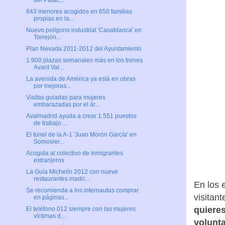
del Palac...
843 menores acogidos en 650 familias
propias en la...
Nuevo polígono industrial 'Casablanca' en
Torrejón...
Plan Nevada 2011-2012 del Ayuntamiento
1.900 plazas semanales más en los trenes
Avant Val...
La avenida de América ya está en obras
por mejoras...
Visitas guiadas para mujeres
embarazadas por el ár...
Avalmadrid ayuda a crear 1.551 puestos
de trabajo ...
El túnel de la A-1 'Juan Morón García' en
Somosier...
Acogida al colectivo de inmigrantes
extranjeros
La Guía Michelín 2012 con nueve
restaurantes madri...
En los 
Se recomienda a los internautas comprar
visitant
en páginas...
quieres
El teléfono 012 siempre con las mujeres
víctimas d...
volunt