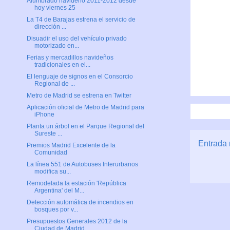
Alumbrado navideño 2011-2012 desde
hoy viernes 25
La T4 de Barajas estrena el servicio de
dirección ...
Disuadir el uso del vehículo privado
motorizado en...
Ferias y mercadillos navideños
tradicionales en el...
El lenguaje de signos en el Consorcio
Regional de ...
Metro de Madrid se estrena en Twitter
Aplicación oficial de Metro de Madrid para
iPhone
Planta un árbol en el Parque Regional del
Sureste ...
Entrada 
Premios Madrid Excelente de la
Comunidad
La línea 551 de Autobuses Interurbanos
modifica su...
Remodelada la estación 'República
Argentina' del M...
Detección automática de incendios en
bosques por v...
Presupuestos Generales 2012 de la
Ciudad de Madrid