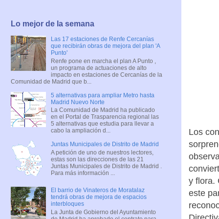
Lo mejor de la semana
Las 17 estaciones de Renfe Cercanías
que recibirán obras de mejora del plan 'A
Punto'
Renfe pone en marcha el plan A Punto ,
un programa de actuaciones de alto
impacto en estaciones de Cercanías de la
Comunidad de Madrid que b...
5 alternativas para ampliar Metro hasta
Madrid Nuevo Norte
La Comunidad de Madrid ha publicado
en el Portal de Trasparencia regional las
5 alternativas que estudia para llevar a
cabo la ampliación d...
Los con
sorpren
Juntas Municipales de Distrito de Madrid
A petición de uno de nuestros lectores,
observa
estas son las direcciones de las 21
Juntas Municipales de Distrito de Madrid .
convier
Para más información ...
y flora
El barrio de Vinateros de Moratalaz
este pa
tendrá obras de mejora de espacios
interbloques
reconoc
La Junta de Gobierno del Ayuntamiento
Directi
de Madrid ha aprobado el contrato para