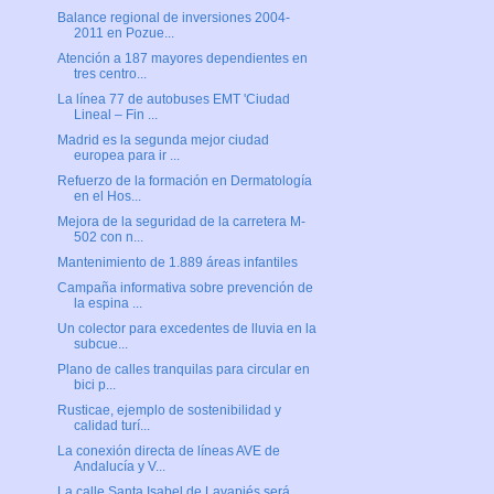
Balance regional de inversiones 2004-
2011 en Pozue...
Atención a 187 mayores dependientes en
tres centro...
La línea 77 de autobuses EMT 'Ciudad
Lineal – Fin ...
Madrid es la segunda mejor ciudad
europea para ir ...
Refuerzo de la formación en Dermatología
en el Hos...
Mejora de la seguridad de la carretera M-
502 con n...
Mantenimiento de 1.889 áreas infantiles
Campaña informativa sobre prevención de
la espina ...
Un colector para excedentes de lluvia en la
subcue...
Plano de calles tranquilas para circular en
bici p...
Rusticae, ejemplo de sostenibilidad y
calidad turí...
La conexión directa de líneas AVE de
Andalucía y V...
La calle Santa Isabel de Lavapiés será