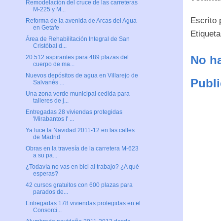
Remodelación del cruce de las carreteras
M-225 y M...
Escrito
Reforma de la avenida de Arcas del Agua
en Getafe
Etiquet
Área de Rehabilitación Integral de San
Cristóbal d...
No ha
20.512 aspirantes para 489 plazas del
cuerpo de ma...
Nuevos depósitos de agua en Villarejo de
Publi
Salvanés ...
Una zona verde municipal cedida para
talleres de j...
Entregadas 28 viviendas protegidas
'Mirabantos I' ...
Ya luce la Navidad 2011-12 en las calles
de Madrid
Obras en la travesía de la carretera M-623
a su pa...
¿Todavía no vas en bici al trabajo? ¿A qué
esperas?
42 cursos gratuitos con 600 plazas para
parados de...
Entregadas 178 viviendas protegidas en el
Consorci...