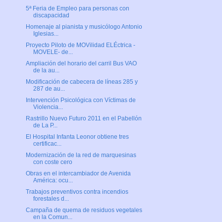
5ª Feria de Empleo para personas con
discapacidad
Homenaje al pianista y musicólogo Antonio
Iglesias...
Proyecto Piloto de MOVilidad ELÉctrica -
MOVELE- de...
Ampliación del horario del carril Bus VAO
de la au...
Modificación de cabecera de líneas 285 y
287 de au...
Intervención Psicológica con Víctimas de
Violencia...
Rastrillo Nuevo Futuro 2011 en el Pabellón
de La P...
El Hospital Infanta Leonor obtiene tres
certificac...
Modernización de la red de marquesinas
con coste cero
Obras en el intercambiador de Avenida
América: ocu...
Trabajos preventivos contra incendios
forestales d...
Campaña de quema de residuos vegetales
en la Comun...