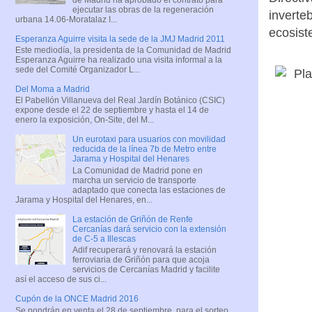
ejecutar las obras de la regeneración
inverte
urbana 14.06-Moratalaz I...
ecosist
Esperanza Aguirre visita la sede de la JMJ Madrid 2011
Este mediodía, la presidenta de la Comunidad de Madrid
Esperanza Aguirre ha realizado una visita informal a la
sede del Comité Organizador L...
Del Moma a Madrid
El Pabellón Villanueva del Real Jardín Botánico (CSIC)
expone desde el 22 de septiembre y hasta el 14 de
enero la exposición, On-Site, del M...
Un eurotaxi para usuarios con movilidad
reducida de la línea 7b de Metro entre
Jarama y Hospital del Henares
La Comunidad de Madrid pone en
marcha un servicio de transporte
adaptado que conecta las estaciones de
Jarama y Hospital del Henares, en...
La estación de Griñón de Renfe
Cercanías dará servicio con la extensión
de C-5 a Illescas
Adif recuperará y renovará la estación
ferroviaria de Griñón para que acoja
servicios de Cercanías Madrid y facilite
así el acceso de sus ci...
Cupón de la ONCE Madrid 2016
Se pondrán en venta el 28 de septiembre, para el sorteo