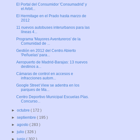
El Portal del Consumidor 'Consumadrid' y
el Arbit...
El Hermitage en el Prado hasta marzo de
2012
11 nuevos autobuses interurbanos para las
líneas 4...
Programa 'Mayores Aventureros' de la
Comunidad de ...
Gestión en 2012 del Centro Abierto
'Peñuelas' para...
Aeropuerto de Madrid-Barajas: 13 nuevos
destinos a...
Cámaras de control en accesos e
infracciones autom...
Google Street View se adentra en los
parques de Ma...
Centro Deportivo Municipal Escuelas Pías.
Concurso...
►
octubre
( 172 )
►
septiembre
( 195 )
►
agosto
( 283 )
►
julio
( 326 )
►
junio
( 302 )