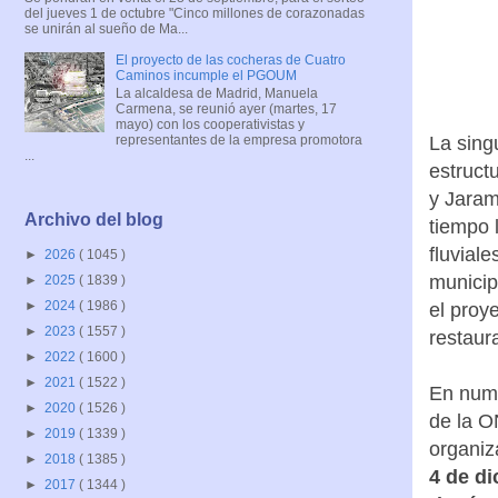
del jueves 1 de octubre "Cinco millones de corazonadas
se unirán al sueño de Ma...
El proyecto de las cocheras de Cuatro
Caminos incumple el PGOUM
La alcaldesa de Madrid, Manuela
Carmena, se reunió ayer (martes, 17
mayo) con los cooperativistas y
representantes de la empresa promotora
La sing
...
estruct
y Jaram
Archivo del blog
tiempo 
fluvial
►
2026
( 1045 )
municip
►
2025
( 1839 )
►
2024
( 1986 )
el proy
►
2023
( 1557 )
restaur
►
2022
( 1600 )
►
2021
( 1522 )
En nume
►
2020
( 1526 )
de la O
►
2019
( 1339 )
organiz
►
2018
( 1385 )
4 de di
►
2017
( 1344 )