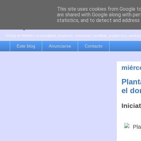
This site uses cookies from Google to 
are shared with Google along with per
es por madrid
statistics, and to detect and address
El blog de Madrid y su actualidad, proyectos, transporte, movilidad, arquitectura, partici
Este blog
Anunciarse
Contacto
miérc
Plant
el do
Inicia