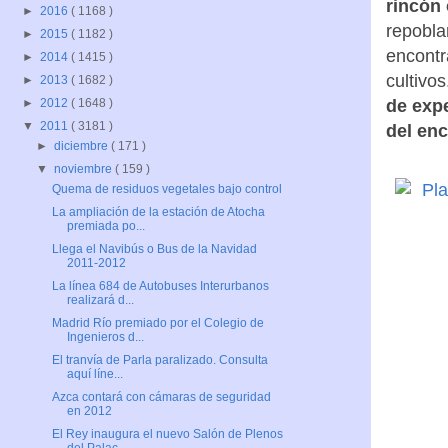
rincón
►
2016
( 1168 )
repobla
►
2015
( 1182 )
encontr
►
2014
( 1415 )
cultivo
►
2013
( 1682 )
de expe
►
2012
( 1648 )
▼
2011
( 3181 )
del enc
►
diciembre
( 171 )
▼
noviembre
( 159 )
Quema de residuos vegetales bajo control
La ampliación de la estación de Atocha
premiada po...
Llega el Navibús o Bus de la Navidad
2011-2012
La línea 684 de Autobuses Interurbanos
realizará d...
Madrid Río premiado por el Colegio de
Ingenieros d...
El tranvía de Parla paralizado. Consulta
aquí líne...
Azca contará con cámaras de seguridad
en 2012
El Rey inaugura el nuevo Salón de Plenos