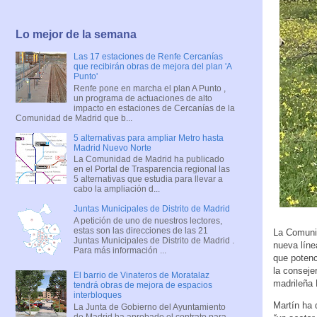
Lo mejor de la semana
Las 17 estaciones de Renfe Cercanías
que recibirán obras de mejora del plan 'A
Punto'
Renfe pone en marcha el plan A Punto ,
un programa de actuaciones de alto
impacto en estaciones de Cercanías de la
Comunidad de Madrid que b...
5 alternativas para ampliar Metro hasta
Madrid Nuevo Norte
La Comunidad de Madrid ha publicado
en el Portal de Trasparencia regional las
5 alternativas que estudia para llevar a
cabo la ampliación d...
Juntas Municipales de Distrito de Madrid
A petición de uno de nuestros lectores,
estas son las direcciones de las 21
La Comunid
Juntas Municipales de Distrito de Madrid .
nueva lín
Para más información ...
que potenc
la conseje
El barrio de Vinateros de Moratalaz
madrileña 
tendrá obras de mejora de espacios
interbloques
Martín ha 
La Junta de Gobierno del Ayuntamiento
de Madrid ha aprobado el contrato para