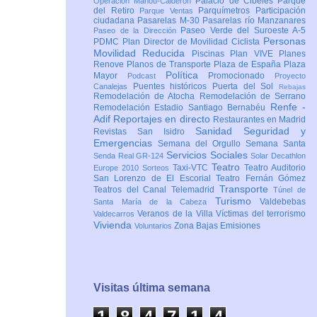
Palacio de Cibeles
Parque
Operación Mahou-Calderón
del Retiro
Parquímetros
Participación
Parque Ventas
ciudadana
Pasarelas M-30
Pasarelas río Manzanares
Paseo Verde del Suroeste A-5
Paseo de la Dirección
Personas
PDMC Plan Director de Movilidad Ciclista
Movilidad Reducida
Piscinas
Plan VIVE
Planes
Renove
Planos de Transporte
Plaza de España
Plaza
Política
Mayor
Promocionado
Podcast
Proyecto
Puentes históricos
Puerta del Sol
Canalejas
Rebajas
Remodelación de Atocha
Remodelación de Serrano
Renfe -
Remodelación Estadio Santiago Bernabéu
Adif
Reportajes en directo
Restaurantes en Madrid
Sanidad
Seguridad y
Revistas
San Isidro
Emergencias
Semana del Orgullo
Semana Santa
Servicios Sociales
Senda Real GR-124
Solar Decathlon
Teatro
Taxi-VTC
Teatro Auditorio
Europe 2010
Sorteos
San Lorenzo de El Escorial
Teatro Fernán Gómez
Transporte
Teatros del Canal
Telemadrid
Túnel de
Turismo
Valdebebas
Santa María de la Cabeza
Veranos de la Villa
Víctimas del terrorismo
Valdecarros
Vivienda
Zona Bajas Emisiones
Voluntarios
Visitas última semana
1
8
4
7
1
4