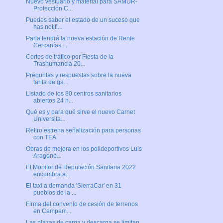
Nuevo vestuario y material para SAMUR-
Protección C...
Puedes saber el estado de un suceso que
has notifi...
Parla tendrá la nueva estación de Renfe
Cercanías ...
Cortes de tráfico por Fiesta de la
Trashumancia 20...
Preguntas y respuestas sobre la nueva
tarifa de ga...
Listado de los 80 centros sanitarios
abiertos 24 h...
Qué es y para qué sirve el nuevo Carnet
Universita...
Retiro estrena señalización para personas
con TEA
Obras de mejora en los polideportivos Luis
Aragoné...
El Monitor de Reputación Sanitaria 2022
encumbra a...
El taxi a demanda 'SierraCar' en 31
pueblos de la ...
Firma del convenio de cesión de terrenos
en Campam...
Las plazas de carga y descarga se limitan