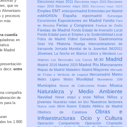
etitivas y
Elecciones mayo 2011
Elecciones mayo 2015
Elecciones
nes, que se
mayo 2019
Elecciones mayo 2021
Elecciones mayo 2023
y Alimentario
Empleo
EMT
enbicipormadrid
Entrevistas por Madrid
España
s y procesos
esMADRIDtv
espormadrid
Eurovegas
Exposiciones en Madrid
ién más
Excursiones
Familia
Faro
Ferias y Congresos
de Moncloa
Festival de Otoño
Fiestas de Madrid
Fondo Estatal de Inversión Local
a cuantía
Fondo Estatal para el Empleo y la Sostenibilidad Local
Gastronomía
Fotos de Madrid
Fútbol
Ganadería
eguladoras en
Historia
Gran Vía
Huelga
Intercambiadores de
iativa
transporte
Jornada Mundial de la Juventud JMJ2011
de Madrid
Jóvenes
La Noche en Blanco
Libros y literatura
Los
Madrid
M-30
Ahijones
Los Berrocales
Los Cerros
 presentación
Madrid Río Manzanares
Madrid 2016
Madrid 2020
s decir,
entre
Mayores
Mapas de Madrid
Matadero Madrid
Mercado
Metro
Mercamadrid
de Frutas y Verduras de Legazpi
Movilidad
Metro Ligero
Motos
Movimiento 15M
Municipios
Música
Museo de Colecciones Reales
Naturaleza y Medio Ambiente
 una compañía
Navidad
Niños
Niños y
Nieve esquí y snow
laboración de
jóvenes
Nuestros lectores
Nuestras rutas en bici
s para la
Nuevo Estadio Atlético de Madrid
Nueva sede BBVA
Obras e
Obelisco de Calatrava
uran
Infraestructuras
Ocio y Cultura
les los 1.800
Operación Campamento
Operación Chamartín