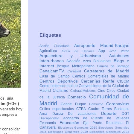
Etiquetas
Aeropuerto Madrid-Barajas
Acción Ciudadana
Agricultura
App
Arco Verde
Alcalá de Henares
Arquitectura y Urbanismo
Autobuses
Interurbanos
Blogs e
Aviación
Azca
Bibliotecas
Internet
Bosque Metropolitano
Camino de Santiago
CanalcamTV
Carreteras de Madrid
Carnaval
Casa de Campo
Centros Comerciales de Madrid
Centros Deportivos
Cercanías Renfe
CICCM
Centro Internacional de Convenciones de la Ciudad de
Ciclismo
Madrid
Cine
Circo
Ciudad
CiclistasMolestos
Comunidad de
Comercio
de la Justicia
nos, una
Madrid
ión (I+D+i)
Coronavirus
Conde Duque
Consumo
a avanzado hoy
Crítica espectáculos
CTBA Cuatro Torres Business
Deporte
Area
Danza
De vacaciones
DGT
la empresa
ecobarrio de Puente de Vallecas
Discapacidad
Educación
Economía
Eje Prado Recoletos
El
Cañaveral
Elecciones Generales 2015
Elecciones Generales
r consolidar
2016
Elecciones Generales 2019
Elecciones Generales 2023