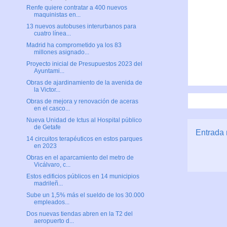
Renfe quiere contratar a 400 nuevos
maquinistas en...
13 nuevos autobuses interurbanos para
cuatro línea...
Madrid ha comprometido ya los 83
millones asignado...
Proyecto inicial de Presupuestos 2023 del
Ayuntami...
Obras de ajardinamiento de la avenida de
la Victor...
Obras de mejora y renovación de aceras
en el casco...
Nueva Unidad de Ictus al Hospital público
de Getafe
Entrada 
14 circuitos terapéuticos en estos parques
en 2023
Obras en el aparcamiento del metro de
Vicálvaro, c...
Estos edificios públicos en 14 municipios
madrileñ...
Sube un 1,5% más el sueldo de los 30.000
empleados...
Dos nuevas tiendas abren en la T2 del
aeropuerto d...