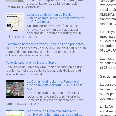
“un sector
ejecutar las obras de la regeneración
que desarr
urbana 14.06-Moratalaz I...
canalizará
(IMIDRA), 
La estación de Griñón de Renfe
Cercanías dará servicio con la extensión
transforma
de C-5 a Illescas
rentables 
Adif recuperará y renovará la estación
ferroviaria de Griñón para que acoja
Los proyec
servicios de Cercanías Madrid y facilite
máxima de
así el acceso de sus ci...
el Boletín
Cambio de horarios en trenes Renfe de León por obras
entidades 
Del 17 al 28 de marzo y del 22 al 28 de abril Adif tiene en
(ASEACAM) 
marcha desde comienzos de febrero una serie de
actuaciones de adecuación de l...
Las accion
Acuerdo laboral entre Iberia y Sepla
de solicit
La ministra de Fomento, Ana Pastor, ha mantenido una
el 26 de 
reunión con el presidente de Iberia, Luis Gallego, y el
jefe de la sección sindical ...
Sector a
La Comunidad reclama a Fomento el
La consej
funcionamiento del carril Bus VAO de la
A-2
familiar i
La Comunidad de Madrid ha vuelto a
platos pre
reclamar una vez más al ministerio de
gestión ef
Fomento la puesta en marcha del nuevo
carril Bus VAO de la A-2...
En la Comu
anualmente
Un parque de Hortaleza cambia de
nombre como homenaje a los guardias
millones d