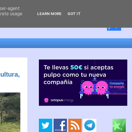
user-agent
erate usage
LEARN MORE
GOT IT
ultura,