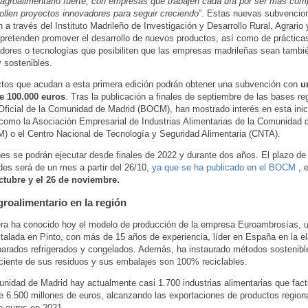
 agroalimentario fuerte, con empresas que trabajen cada día por ser más comp
ollen proyectos innovadores para seguir creciendo
”. Estas nuevas subvencio
n a través del Instituto Madrileño de Investigación y Desarrollo Rural, Agrario 
pretenden promover el desarrollo de nuevos productos, así como de práctica
dores o tecnologías que posibiliten que las empresas madrileñas sean tamb
y sostenibles.
tos que acudan a esta primera edición podrán obtener una subvención con
un
 100.000 euros
. Tras la publicación a finales de septiembre de las bases r
 Oficial de la Comunidad de Madrid (BOCM), han mostrado interés en esta inic
como la Asociación Empresarial de Industrias Alimentarias de la Comunidad 
o el Centro Nacional de Tecnología y Seguridad Alimentaria (CNTA).
es se podrán ejecutar desde finales de 2022 y durante dos años. El plazo de
udes será de un mes a partir del 26/10,
ya que se ha publicado en el BOCM
, e
octubre y el 26 de noviembre.
groalimentario en la región
era ha conocido hoy el modelo de producción de la empresa Euroambrosías,
nstalada en Pinto, con más de 15 años de experiencia, líder en España en la e
parados refrigerados y congelados. Además, ha instaurado métodos sostenible
iciente de sus residuos y sus embalajes son 100% reciclables.
nidad de Madrid hay actualmente casi 1.700 industrias alimentarias que fact
 6.500 millones de euros, alcanzando las exportaciones de productos regiona
e euros en 2021.