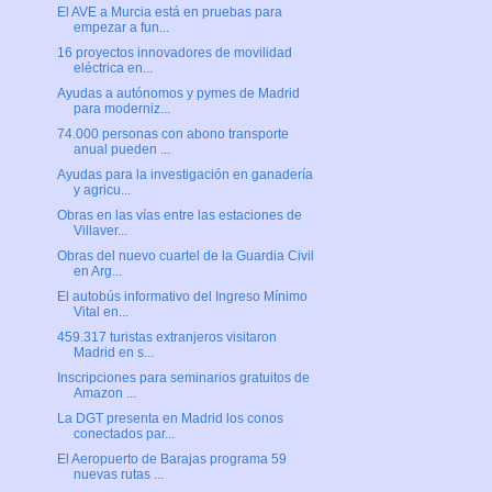
El AVE a Murcia está en pruebas para
empezar a fun...
16 proyectos innovadores de movilidad
eléctrica en...
Ayudas a autónomos y pymes de Madrid
para moderniz...
74.000 personas con abono transporte
anual pueden ...
Ayudas para la investigación en ganadería
y agricu...
Obras en las vías entre las estaciones de
Villaver...
Obras del nuevo cuartel de la Guardia Civil
en Arg...
El autobús informativo del Ingreso Mínimo
Vital en...
459.317 turistas extranjeros visitaron
Madrid en s...
Inscripciones para seminarios gratuitos de
Amazon ...
La DGT presenta en Madrid los conos
conectados par...
El Aeropuerto de Barajas programa 59
nuevas rutas ...