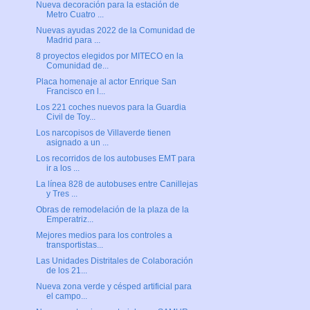
Nueva decoración para la estación de
Metro Cuatro ...
Nuevas ayudas 2022 de la Comunidad de
Madrid para ...
8 proyectos elegidos por MITECO en la
Comunidad de...
Placa homenaje al actor Enrique San
Francisco en l...
Los 221 coches nuevos para la Guardia
Civil de Toy...
Los narcopisos de Villaverde tienen
asignado a un ...
Los recorridos de los autobuses EMT para
ir a los ...
La línea 828 de autobuses entre Canillejas
y Tres ...
Obras de remodelación de la plaza de la
Emperatriz...
Mejores medios para los controles a
transportistas...
Las Unidades Distritales de Colaboración
de los 21...
Nueva zona verde y césped artificial para
el campo...