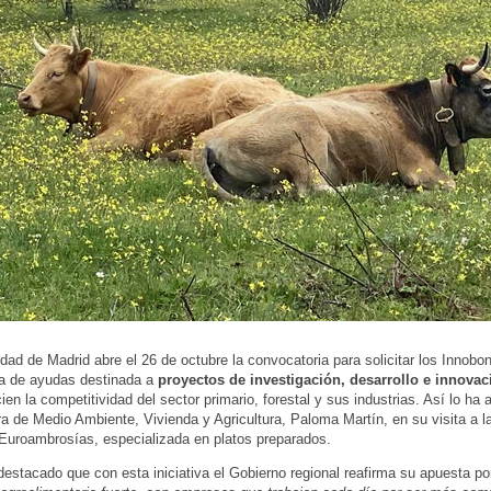
ad de Madrid abre el 26 de octubre la convocatoria para solicitar los Innobo
ea de ayudas destinada a
proyectos de investigación, desarrollo e innovac
ien la competitividad del sector primario, forestal y sus industrias. Así lo h
ra de Medio Ambiente, Vivienda y Agricultura, Paloma Martín, en su visita a 
Euroambrosías, especializada en platos preparados.
destacado que con esta iniciativa el Gobierno regional reafirma su apuesta po