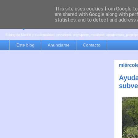
This site uses cookies from Google to 
are shared with Google along with per
es por madrid
statistics, and to detect and address 
El blog de Madrid y su actualidad, proyectos, transporte, movilidad, arquitectura, partici
Este blog
Anunciarse
Contacto
miércol
Ayudas
subve