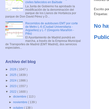
civiles fallecidos en Barbate
La Junta de Gobierno ha aprobado la
Escrito po
modificación de la denominación del
parque de los Llanos de Hortaleza por
Etiquetas:
parque de Don David Pérez y D...
Recorridos de autobuses EMT por corte
No ha
de Metro L-6 (Ciudad Universitaria -
Argüelles) y L-7 (Gregorio Marañón -
Pitis)
Publi
El Ayuntamiento de Madrid pondrá en
marcha, a través de la Empresa Municipal
de Transportes de Madrid (EMT Madrid), dos servicios
especiales...
Archivo del blog
►
2026
( 1047 )
►
2025
( 1839 )
►
2024
( 1986 )
►
2023
( 1557 )
▼
2022
( 1600 )
►
diciembre
( 113 )
►
noviembre
( 139 )
▼
octubre
( 138 )