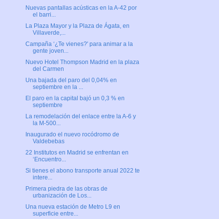
Nuevas pantallas acústicas en la A-42 por
el barri...
La Plaza Mayor y la Plaza de Ágata, en
Villaverde,...
Campaña ‘¿Te vienes?' para animar a la
gente joven...
Nuevo Hotel Thompson Madrid en la plaza
del Carmen
Una bajada del paro del 0,04% en
septiembre en la ...
El paro en la capital bajó un 0,3 % en
septiembre
La remodelación del enlace entre la A-6 y
la M-500...
Inaugurado el nuevo rocódromo de
Valdebebas
22 Institutos en Madrid se enfrentan en
‘Encuentro...
Si tienes el abono transporte anual 2022 te
intere...
Primera piedra de las obras de
urbanización de Los...
Una nueva estación de Metro L9 en
superficie entre...