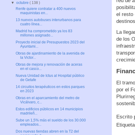
red de a
▼
octubre
( 138 )
posibili
Renfe quiere contratar a 400 nuevos
maquinistas en...
el resto
13 nuevos autobuses interurbanos para
destinos
cuatro línea...
Madrid ha comprometido ya los 83
La llega
millones asignado...
de los O
Proyecto inicial de Presupuestos 2023 del
infraest
Ayuntami...
transpor
Obras de ajardinamiento de la avenida de
la Victor...
crecimi
Obras de mejora y renovación de aceras
en el casco...
Financ
Nueva Unidad de Ictus al Hospital público
de Getafe
El tramo
14 circuitos terapéuticos en estos parques
por el 
en 2023
Plurirre
Obras en el aparcamiento del metro de
Vicálvaro, c...
sosteni
Estos edificios públicos en 14 municipios
madrileñ...
Escrito
Sube un 1,5% más el sueldo de los 30.000
Etiquet
empleados...
Dos nuevas tiendas abren en la T2 del