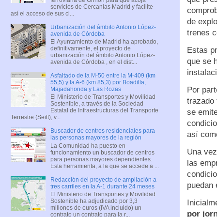
servicios de Cercanías Madrid y facilite
comprob
así el acceso de sus ci...
de explo
Urbanización del ámbito Antonio López-
trenes 
avenida de Córdoba
El Ayuntamiento de Madrid ha aprobado,
definitivamente, el proyecto de
Estas p
urbanización del ámbito Antonio López-
que se h
avenida de Córdoba , en el dist...
instalac
Asfaltado de la M-50 entre la M-409 (km
55,5) y la A-6 (km 85,3) por Boadilla,
Por part
Majadahonda y Las Rozas
El Ministerio de Transportes y Movilidad
trazado 
Sostenible, a través de la Sociedad
Estatal de Infraestructuras del Transporte
se emite
Terrestre (Seitt), v...
condicio
Buscador de centros residenciales para
así com
las personas mayores de la región
La Comunidad ha puesto en
Una vez 
funcionamiento un buscador de centros
para personas mayores dependientes.
las empr
Esta herramienta, a la que se accede a ...
condicio
Redacción del proyecto de ampliación a
puedan 
tres carriles en la A-1 durante 24 meses
El Ministerio de Transportes y Movilidad
Sostenible ha adjudicado por 3,3
Inicialm
millones de euros (IVA incluido) un
por jor
contrato un contrato para la r...