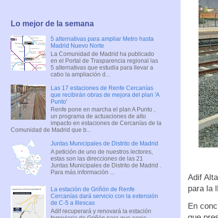
Lo mejor de la semana
5 alternativas para ampliar Metro hasta
Madrid Nuevo Norte
La Comunidad de Madrid ha publicado
en el Portal de Trasparencia regional las
5 alternativas que estudia para llevar a
cabo la ampliación d...
Las 17 estaciones de Renfe Cercanías
que recibirán obras de mejora del plan 'A
Punto'
Renfe pone en marcha el plan A Punto ,
un programa de actuaciones de alto
impacto en estaciones de Cercanías de la
Comunidad de Madrid que b...
Juntas Municipales de Distrito de Madrid
A petición de uno de nuestros lectores,
estas son las direcciones de las 21
Juntas Municipales de Distrito de Madrid .
Para más información ...
Adif Alt
para la 
La estación de Griñón de Renfe
Cercanías dará servicio con la extensión
de C-5 a Illescas
En conc
Adif recuperará y renovará la estación
que pres
ferroviaria de Griñón para que acoja