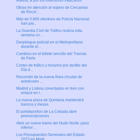
Madrid, a por los inversores mejicanos
Obras en atención al viajero de Cercanías
de Recol...
Más de 5.800 efectivos de Policía Nacional
han par...
La Guardia Civil de Tráfico realiza esta
semana co...
Despliegue policial en el Metropolitano
durante el...
Cambios en el billete sencillo del Tranvía
de Parla
Cortes de tráfico y horarios por desfile del
Día d...
Recorrido de la nueva línea circular de
autobuses ...
Madrid y Lisboa conectadas en tren con
enlace en l...
La nueva plaza de Quintana mantendrá
bancos y mesas
El polideportivo de La Cebada abre
preinscripciones
Abre un nuevo tramo del Nudo Norte: paso
inferior ...
Los Presupuestos Generales del Estado
2023 en Madr...