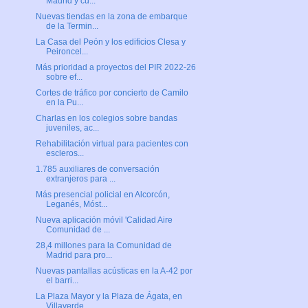
Madrid y cu...
Nuevas tiendas en la zona de embarque
de la Termin...
La Casa del Peón y los edificios Clesa y
Peironcel...
Más prioridad a proyectos del PIR 2022-26
sobre ef...
Cortes de tráfico por concierto de Camilo
en la Pu...
Charlas en los colegios sobre bandas
juveniles, ac...
Rehabilitación virtual para pacientes con
escleros...
1.785 auxiliares de conversación
extranjeros para ...
Más presencial policial en Alcorcón,
Leganés, Móst...
Nueva aplicación móvil 'Calidad Aire
Comunidad de ...
28,4 millones para la Comunidad de
Madrid para pro...
Nuevas pantallas acústicas en la A-42 por
el barri...
La Plaza Mayor y la Plaza de Ágata, en
Villaverde,...