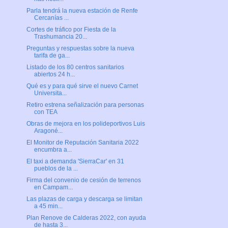
Parla tendrá la nueva estación de Renfe
Cercanías ...
Cortes de tráfico por Fiesta de la
Trashumancia 20...
Preguntas y respuestas sobre la nueva
tarifa de ga...
Listado de los 80 centros sanitarios
abiertos 24 h...
Qué es y para qué sirve el nuevo Carnet
Universita...
Retiro estrena señalización para personas
con TEA
Obras de mejora en los polideportivos Luis
Aragoné...
El Monitor de Reputación Sanitaria 2022
encumbra a...
El taxi a demanda 'SierraCar' en 31
pueblos de la ...
Firma del convenio de cesión de terrenos
en Campam...
Las plazas de carga y descarga se limitan
a 45 min...
Plan Renove de Calderas 2022, con ayuda
de hasta 3...