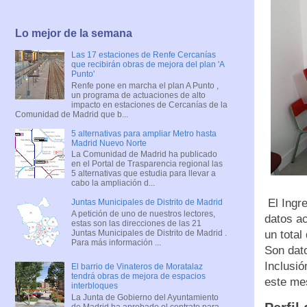
Lo mejor de la semana
Las 17 estaciones de Renfe Cercanías
que recibirán obras de mejora del plan 'A
Punto'
Renfe pone en marcha el plan A Punto ,
un programa de actuaciones de alto
impacto en estaciones de Cercanías de la
Comunidad de Madrid que b...
5 alternativas para ampliar Metro hasta
Madrid Nuevo Norte
La Comunidad de Madrid ha publicado
en el Portal de Trasparencia regional las
5 alternativas que estudia para llevar a
cabo la ampliación d...
El Ingr
Juntas Municipales de Distrito de Madrid
A petición de uno de nuestros lectores,
datos a
estas son las direcciones de las 21
Juntas Municipales de Distrito de Madrid .
un tota
Para más información ...
Son dato
Inclusió
El barrio de Vinateros de Moratalaz
tendrá obras de mejora de espacios
este me
interbloques
La Junta de Gobierno del Ayuntamiento
de Madrid ha aprobado el contrato para