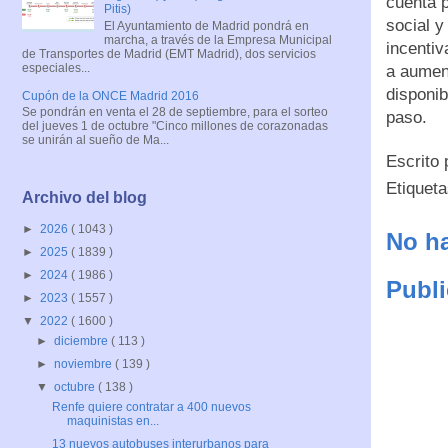
cuenta p
Pitis)
social y
El Ayuntamiento de Madrid pondrá en
marcha, a través de la Empresa Municipal
incentiv
de Transportes de Madrid (EMT Madrid), dos servicios
especiales...
a aumen
disponib
Cupón de la ONCE Madrid 2016
Se pondrán en venta el 28 de septiembre, para el sorteo
paso.
del jueves 1 de octubre "Cinco millones de corazonadas
se unirán al sueño de Ma...
Escrito
Etiquet
Archivo del blog
►
2026
( 1043 )
No ha
►
2025
( 1839 )
►
2024
( 1986 )
Publi
►
2023
( 1557 )
▼
2022
( 1600 )
►
diciembre
( 113 )
►
noviembre
( 139 )
▼
octubre
( 138 )
Renfe quiere contratar a 400 nuevos
maquinistas en...
13 nuevos autobuses interurbanos para