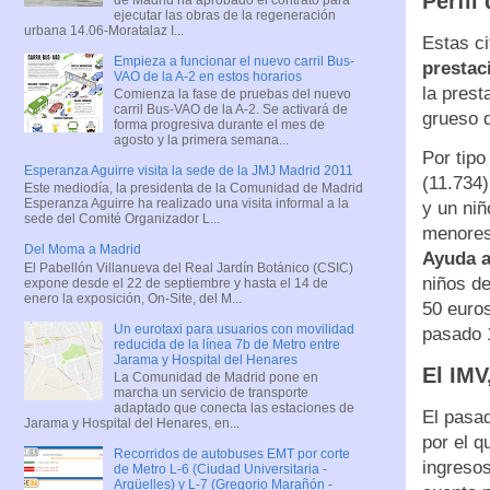
Perfil 
ejecutar las obras de la regeneración
urbana 14.06-Moratalaz I...
Estas c
Empieza a funcionar el nuevo carril Bus-
prestac
VAO de la A-2 en estos horarios
la prest
Comienza la fase de pruebas del nuevo
carril Bus-VAO de la A-2. Se activará de
grueso d
forma progresiva durante el mes de
agosto y la primera semana...
Por tipo
Esperanza Aguirre visita la sede de la JMJ Madrid 2011
(11.734)
Este mediodía, la presidenta de la Comunidad de Madrid
Esperanza Aguirre ha realizado una visita informal a la
y un niñ
sede del Comité Organizador L...
menores
Del Moma a Madrid
Ayuda a
El Pabellón Villanueva del Real Jardín Botánico (CSIC)
niños de
expone desde el 22 de septiembre y hasta el 14 de
enero la exposición, On-Site, del M...
50 euros
Un eurotaxi para usuarios con movilidad
pasado 
reducida de la línea 7b de Metro entre
Jarama y Hospital del Henares
El IMV
La Comunidad de Madrid pone en
marcha un servicio de transporte
adaptado que conecta las estaciones de
El pasad
Jarama y Hospital del Henares, en...
por el q
Recorridos de autobuses EMT por corte
ingresos
de Metro L-6 (Ciudad Universitaria -
Argüelles) y L-7 (Gregorio Marañón -