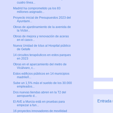
cuatro línea...
Madrid ha comprometido ya los 83
millones asignado...
Proyecto inicial de Presupuestos 2023 del
Ayuntami...
Obras de ajardinamiento de la avenida de
la Victor...
Obras de mejora y renovación de aceras
en el casco...
Nueva Unidad de Ictus al Hospital público
de Getafe
14 circuitos terapéuticos en estos parques
en 2023
Obras en el aparcamiento del metro de
Vicálvaro, c...
Estos edificios públicos en 14 municipios
madrileñ...
Sube un 1,5% más el sueldo de los 30.000
empleados...
Dos nuevas tiendas abren en la T2 del
aeropuerto d...
Entrada 
El AVE a Murcia está en pruebas para
empezar a fun...
16 proyectos innovadores de movilidad