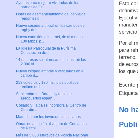
Esta can
Ayudas para mejorar viviendas de los
barrios de Or...
definiti
Obras de desmantelamiento de los viejos
Ejecuti
remontes d...
manutenc
Nuevo césped artificial en los campos de
rugby del...
servici
Nueva conexión a internet, de al menos
100 Mbps, p...
Por el 
La Iglesia Parroquial de la Purísima
para reh
Concepción de...
terreno
14 empresas se interesan en construir las
de euros
2.000 vi...
los que 
Nuevo césped artificial y vestuarios en el
campo d...
213 colegios y 130 institutos públicos
Escrito
reciben ord...
Etiquet
Septiembre en Barajas y resto de
aeropuertos españ...
Collado Villalba se incorpora al Centro de
No ha
Coordin...
Madrid, a por los inversores mejicanos
Publi
Obras en atención al viajero de Cercanías
de Recol...
Más de 5.800 efectivos de Policía Nacional