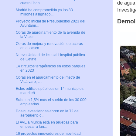
de agua 
cuatro línea...
Investig
Madrid ha comprometido ya los 83
millones asignado...
Demoli
Proyecto inicial de Presupuestos 2023 del
Ayuntami...
Obras de ajardinamiento de la avenida de
la Victor...
Obras de mejora y renovación de aceras
en el casco...
Nueva Unidad de Ictus al Hospital público
de Getafe
14 circuitos terapéuticos en estos parques
en 2023
Obras en el aparcamiento del metro de
Vicálvaro, c...
Estos edificios públicos en 14 municipios
madrileñ...
Sube un 1,5% más el sueldo de los 30.000
empleados...
Dos nuevas tiendas abren en la T2 del
aeropuerto d...
El AVE a Murcia está en pruebas para
empezar a fun...
16 proyectos innovadores de movilidad