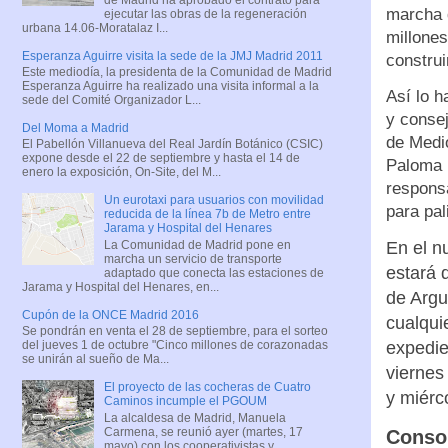
marcha
ejecutar las obras de la regeneración
urbana 14.06-Moratalaz I...
millones
Esperanza Aguirre visita la sede de la JMJ Madrid 2011
constru
Este mediodía, la presidenta de la Comunidad de Madrid
Esperanza Aguirre ha realizado una visita informal a la
Así lo h
sede del Comité Organizador L...
y conse
Del Moma a Madrid
de Medio
El Pabellón Villanueva del Real Jardín Botánico (CSIC)
expone desde el 22 de septiembre y hasta el 14 de
Paloma M
enero la exposición, On-Site, del M...
responsa
Un eurotaxi para usuarios con movilidad
para pal
reducida de la línea 7b de Metro entre
Jarama y Hospital del Henares
La Comunidad de Madrid pone en
En el n
marcha un servicio de transporte
estará 
adaptado que conecta las estaciones de
Jarama y Hospital del Henares, en...
de Argu
Cupón de la ONCE Madrid 2016
cualqui
Se pondrán en venta el 28 de septiembre, para el sorteo
expedie
del jueves 1 de octubre "Cinco millones de corazonadas
se unirán al sueño de Ma...
viernes
El proyecto de las cocheras de Cuatro
y miérc
Caminos incumple el PGOUM
La alcaldesa de Madrid, Manuela
Carmena, se reunió ayer (martes, 17
Consol
mayo) con los cooperativistas y