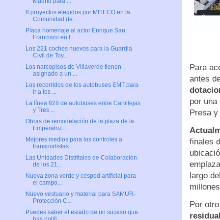
Madrid para ...
8 proyectos elegidos por MITECO en la
Comunidad de...
Placa homenaje al actor Enrique San
Francisco en l...
Los 221 coches nuevos para la Guardia
Civil de Toy...
Para ac
Los narcopisos de Villaverde tienen
asignado a un ...
antes d
Los recorridos de los autobuses EMT para
dotacio
ir a los ...
por una
La línea 828 de autobuses entre Canillejas
y Tres ...
Presa y 
Obras de remodelación de la plaza de la
Emperatriz...
Actualm
Mejores medios para los controles a
finales 
transportistas...
ubicació
Las Unidades Distritales de Colaboración
emplazam
de los 21...
largo de
Nueva zona verde y césped artificial para
el campo...
millones
Nuevo vestuario y material para SAMUR-
Protección C...
Por otro
Puedes saber el estado de un suceso que
residua
has notifi...