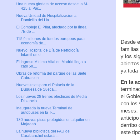
Una nueva glorieta de acceso desde la M-
425 al Par...
Nueva Unidad de Hospitalización a
Domicilio del Ho...
El Complejo El Pilar, afectado por la línea
7B de ...
115,9 millones de fondos europeos para
Desde el
economía de...
familias
Nuevo Hospital de Día de Nefrología
Infantil en el...
y los s
El Ingreso Mínimo Vital en Madrid llega a
abiertos
casi 50....
ya toda 
Obras de reforma del parque de las Siete
Cabras en...
En la a
Nuevos usos para el Palacio de la
terminad
Duquesa de Sueca...
el Gobie
Los nuevos 28 trenes eléctricos de Media
Distancia...
con los 
Inaugurada la nueva Terminal de
meses, 
autobuses en la T-...
anticipo
180 nuevos pisos protegidos en alquiler en
Majadah...
derribo
La nueva biblioteca del PAU de
este tip
Carabanchel estará ...