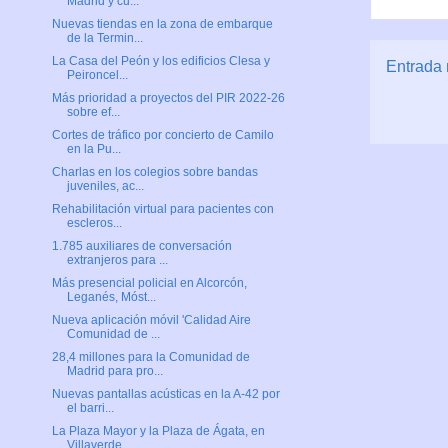
Madrid y cu...
Nuevas tiendas en la zona de embarque
de la Termin...
La Casa del Peón y los edificios Clesa y
Entrada 
Peironcel...
Más prioridad a proyectos del PIR 2022-26
sobre ef...
Cortes de tráfico por concierto de Camilo
en la Pu...
Charlas en los colegios sobre bandas
juveniles, ac...
Rehabilitación virtual para pacientes con
escleros...
1.785 auxiliares de conversación
extranjeros para ...
Más presencial policial en Alcorcón,
Leganés, Móst...
Nueva aplicación móvil 'Calidad Aire
Comunidad de ...
28,4 millones para la Comunidad de
Madrid para pro...
Nuevas pantallas acústicas en la A-42 por
el barri...
La Plaza Mayor y la Plaza de Ágata, en
Villaverde,...