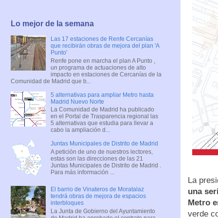
Lo mejor de la semana
Las 17 estaciones de Renfe Cercanías
que recibirán obras de mejora del plan 'A
Punto'
Renfe pone en marcha el plan A Punto ,
un programa de actuaciones de alto
impacto en estaciones de Cercanías de la
Comunidad de Madrid que b...
5 alternativas para ampliar Metro hasta
Madrid Nuevo Norte
La Comunidad de Madrid ha publicado
en el Portal de Trasparencia regional las
5 alternativas que estudia para llevar a
cabo la ampliación d...
Juntas Municipales de Distrito de Madrid
A petición de uno de nuestros lectores,
estas son las direcciones de las 21
Juntas Municipales de Distrito de Madrid .
Para más información ...
La pres
El barrio de Vinateros de Moratalaz
una ser
tendrá obras de mejora de espacios
Metro e
interbloques
La Junta de Gobierno del Ayuntamiento
verde co
de Madrid ha aprobado el contrato para