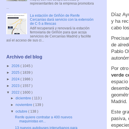
representantes de la empresa promotora
...
Díaz Ayu
La estación de Griñón de Renfe
Cercanías dará servicio con la extensión
y ha rec
de C-5 a Illescas
cabo los
Adif recuperará y renovará la estación
ferroviaria de Griñón para que acoja
servicios de Cercanías Madrid y facilite
Precisa
así el acceso de sus ci...
de alred
Pablo Ol
Archivo del blog
autonómi
►
2026
( 1045 )
Por otro
►
2025
( 1839 )
verde c
►
2024
( 1986 )
espacio
►
2023
( 1557 )
desemboc
▼
2022
( 1600 )
geométri
►
diciembre
( 113 )
Madrid.
►
noviembre
( 139 )
Este gra
▼
octubre
( 138 )
Renfe quiere contratar a 400 nuevos
pasiva, 
maquinistas en...
especie
13 nuevos autobuses interurbanos para