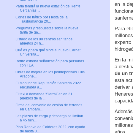
en la de
Parla tendrá la nueva estación de Renfe
funcion
Cercanías ...
sanfern
Cortes de tráfico por Fiesta de la
Trashumancia 20...
Para ell
Preguntas y respuestas sobre la nueva
tarifa de ga...
millones
Listado de los 80 centros sanitarios
experto 
abiertos 24 h...
hidrogeó
Qué es y para qué sirve el nuevo Carnet
Universita...
En la mi
Retiro estrena señalización para personas
con TEA
a destin
Obras de mejora en los polideportivos Luis
de un t
Aragoné...
esta act
El Monitor de Reputación Sanitaria 2022
derivar 
encumbra a...
Henares
El taxi a demanda 'SierraCar' en 31
pueblos de la ...
capacid
Firma del convenio de cesión de terrenos
en Campam...
Además,
Las plazas de carga y descarga se limitan
conveni
a 45 min...
millones
Plan Renove de Calderas 2022, con ayuda
años.
de hasta 3...