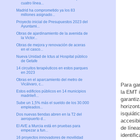
cuatro línea...
Madrid ha comprometido ya los 83
millones asignado...
Proyecto inicial de Presupuestos 2023 del
Ayuntami...
Obras de ajardinamiento de la avenida de
la Victor...
Obras de mejora y renovación de aceras
en el casco...
Nueva Unidad de Ictus al Hospital público
de Getafe
14 circuitos terapéuticos en estos parques
en 2023
Obras en el aparcamiento del metro de
Para gar
Vicálvaro, c...
la EMT i
Estos edificios públicos en 14 municipios
madrileñ...
garanti
Sube un 1,5% más el sueldo de los 30.000
horizon
empleados...
isquiát
Dos nuevas tiendas abren en la T2 del
aeropuerto d...
accesibi
El AVE a Murcia está en pruebas para
de línea
empezar a fun...
identifi
16 proyectos innovadores de movilidad