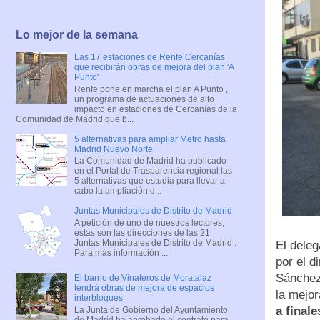
Lo mejor de la semana
Las 17 estaciones de Renfe Cercanías
que recibirán obras de mejora del plan 'A
Punto'
Renfe pone en marcha el plan A Punto ,
un programa de actuaciones de alto
impacto en estaciones de Cercanías de la
Comunidad de Madrid que b...
5 alternativas para ampliar Metro hasta
Madrid Nuevo Norte
La Comunidad de Madrid ha publicado
en el Portal de Trasparencia regional las
5 alternativas que estudia para llevar a
cabo la ampliación d...
Juntas Municipales de Distrito de Madrid
A petición de uno de nuestros lectores,
estas son las direcciones de las 21
Juntas Municipales de Distrito de Madrid .
El dele
Para más información ...
por el d
Sánchez
El barrio de Vinateros de Moratalaz
tendrá obras de mejora de espacios
la mejor
interbloques
a final
La Junta de Gobierno del Ayuntamiento
de Madrid ha aprobado el contrato para