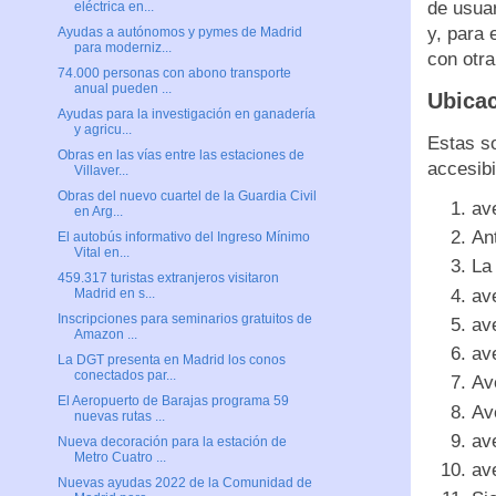
de usua
eléctrica en...
y, para 
Ayudas a autónomos y pymes de Madrid
para moderniz...
con otra
74.000 personas con abono transporte
anual pueden ...
Ubicac
Ayudas para la investigación en ganadería
y agricu...
Estas so
Obras en las vías entre las estaciones de
accesibi
Villaver...
Obras del nuevo cuartel de la Guardia Civil
av
en Arg...
An
El autobús informativo del Ingreso Mínimo
Vital en...
La
459.317 turistas extranjeros visitaron
av
Madrid en s...
Inscripciones para seminarios gratuitos de
av
Amazon ...
av
La DGT presenta en Madrid los conos
conectados par...
Av
El Aeropuerto de Barajas programa 59
Av
nuevas rutas ...
av
Nueva decoración para la estación de
Metro Cuatro ...
av
Nuevas ayudas 2022 de la Comunidad de