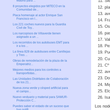
Si
Madrid para ...
8 proyectos elegidos por MITECO en la
pl
Comunidad de...
av
Placa homenaje al actor Enrique San
Francisco en l...
Fr
Los 221 coches nuevos para la Guardia
Os
Civil de Toy...
pa
Los narcopisos de Villaverde tienen
asignado a un ...
Va
Los recorridos de los autobuses EMT para
Pe
ir a los ...
Pu
La línea 828 de autobuses entre Canillejas
y Tres ...
Cu
Obras de remodelación de la plaza de la
Emperatriz...
Cº
Mejores medios para los controles a
av
transportistas...
Do
Las Unidades Distritales de Colaboración
de los 21...
Mi
Nueva zona verde y césped artificial para
El
el campo...
Is
Nuevo vestuario y material para SAMUR-
Protección C...
Los nodo
Puedes saber el estado de un suceso que
has notifi...