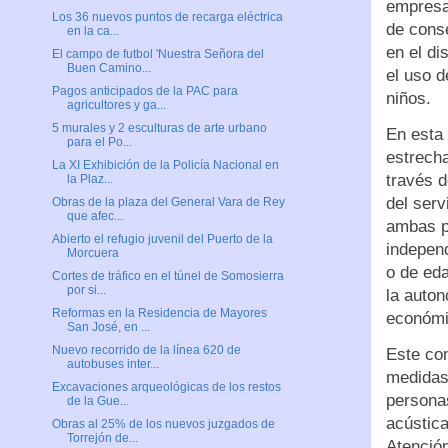
empresa,
Los 36 nuevos puntos de recarga eléctrica
de conse
en la ca...
en el di
El campo de futbol 'Nuestra Señora del
Buen Camino...
el uso d
Pagos anticipados de la PAC para
niños.
agricultores y ga...
5 murales y 2 esculturas de arte urbano
En esta
para el Po...
estrecha
La XI Exhibición de la Policía Nacional en
través d
la Plaz...
del serv
Obras de la plaza del General Vara de Rey
que afec...
ambas pa
Abierto el refugio juvenil del Puerto de la
independ
Morcuera
o de eda
Cortes de tráfico en el túnel de Somosierra
por si...
la auton
Reformas en la Residencia de Mayores
económi
San José, en ...
Nuevo recorrido de la línea 620 de
Este com
autobuses inter...
medidas 
Excavaciones arqueológicas de los restos
personas
de la Gue...
acústica
Obras al 25% de los nuevos juzgados de
Torrejón de...
Atención