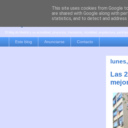
This site uses cookies from Google to 
are shared with Google along with per
es por madrid
statistics, and to detect and address
El blog de Madrid y su actualidad, proyectos, transporte, movilidad, arquitectura, partici
Este blog
Anunciarse
Contacto
lunes
Las 2
mejor