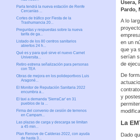
Usera, 
Parla tendrá la nueva estación de Renfe
Pardo, 
Cercanías ...
Cortes de tráfico por Fiesta de la
A lo lar
Trashumancia 20...
proyecto
Preguntas y respuestas sobre la nueva
tarifa de ga...
empresa 
Listado de los 80 centros sanitarios
en un n
abiertos 24 h...
que ya 
Qué es y para qué sirve el nuevo Carnet
serían s
Universita...
de ejecu
Retiro estrena señalización para personas
con TEA
De forma
Obras de mejora en los polideportivos Luis
Aragoné...
actuacio
El Monitor de Reputación Sanitaria 2022
contrato
encumbra a...
y poste
El taxi a demanda 'SierraCar' en 31
permiten
pueblos de la ...
modifica
Firma del convenio de cesión de terrenos
en Campam...
La EMT
Las plazas de carga y descarga se limitan
a 45 min...
Plan Renove de Calderas 2022, con ayuda
Dado que
de hasta 3...