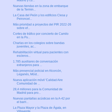
Madrid y cu...
Nuevas tiendas en la zona de embarque
de la Termin...
La Casa del Peón y los edificios Clesa y
Peironcel...
Más prioridad a proyectos del PIR 2022-26
sobre ef...
Cortes de tráfico por concierto de Camilo
en la Pu...
Charlas en los colegios sobre bandas
juveniles, ac...
Rehabilitación virtual para pacientes con
escleros...
1.785 auxiliares de conversación
extranjeros para ...
Más presencial policial en Alcorcón,
Leganés, Móst...
Nueva aplicación móvil 'Calidad Aire
Comunidad de ...
28,4 millones para la Comunidad de
Madrid para pro...
Nuevas pantallas acústicas en la A-42 por
el barri...
La Plaza Mayor y la Plaza de Ágata, en
Villaverde,...