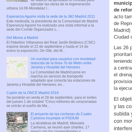
municip
ejecutar las obras de la regeneración
urbana 14.06-Moratalaz I...
de refo
acto ta
Esperanza Aguirre visita la sede de la JMJ Madrid 2011
Este mediodía, la presidenta de la Comunidad de Madrid
de Repr
Esperanza Aguirre ha realizado una visita informal a la
Madrid)
sede del Comité Organizador L...
Ciudad 
Del Moma a Madrid
El Pabellón Villanueva del Real Jardín Botánico (CSIC)
expone desde el 22 de septiembre y hasta el 14 de
Las 26 p
enero la exposición, On-Site, del M...
priorita
Un eurotaxi para usuarios con movilidad
teniendo
reducida de la línea 7b de Metro entre
a centra
Jarama y Hospital del Henares
La Comunidad de Madrid pone en
el drena
marcha un servicio de transporte
adaptado que conecta las estaciones de
provisio
Jarama y Hospital del Henares, en...
la ejecu
Cupón de la ONCE Madrid 2016
Se pondrán en venta el 28 de septiembre, para el sorteo
El objet
del jueves 1 de octubre "Cinco millones de corazonadas
y las c
se unirán al sueño de Ma...
subida 
El proyecto de las cocheras de Cuatro
Caminos incumple el PGOUM
con mov
La alcaldesa de Madrid, Manuela
Carmena, se reunió ayer (martes, 17
interfe
mayo) con los cooperativistas y