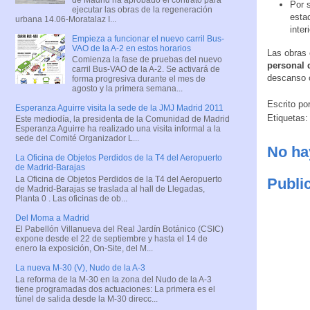
Por 
ejecutar las obras de la regeneración
esta
urbana 14.06-Moratalaz I...
inter
Empieza a funcionar el nuevo carril Bus-
VAO de la A-2 en estos horarios
Las obras 
Comienza la fase de pruebas del nuevo
personal 
carril Bus-VAO de la A-2. Se activará de
descanso 
forma progresiva durante el mes de
agosto y la primera semana...
Escrito po
Esperanza Aguirre visita la sede de la JMJ Madrid 2011
Etiquetas
Este mediodía, la presidenta de la Comunidad de Madrid
Esperanza Aguirre ha realizado una visita informal a la
sede del Comité Organizador L...
No ha
La Oficina de Objetos Perdidos de la T4 del Aeropuerto
de Madrid-Barajas
La Oficina de Objetos Perdidos de la T4 del Aeropuerto
Publi
de Madrid-Barajas se traslada al hall de Llegadas,
Planta 0 . Las oficinas de ob...
Del Moma a Madrid
El Pabellón Villanueva del Real Jardín Botánico (CSIC)
expone desde el 22 de septiembre y hasta el 14 de
enero la exposición, On-Site, del M...
La nueva M-30 (V), Nudo de la A-3
La reforma de la M-30 en la zona del Nudo de la A-3
tiene programadas dos actuaciones: La primera es el
túnel de salida desde la M-30 direcc...