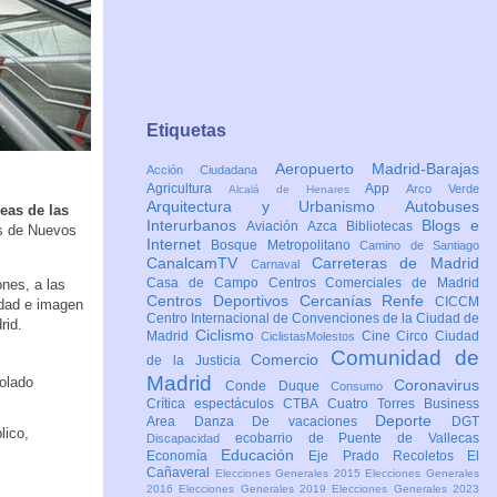
Etiquetas
Aeropuerto Madrid-Barajas
Acción Ciudadana
Agricultura
App
Arco Verde
Alcalá de Henares
Arquitectura y Urbanismo
Autobuses
eas de las
Interurbanos
Blogs e
Aviación
Azca
Bibliotecas
as de Nuevos
Internet
Bosque Metropolitano
Camino de Santiago
CanalcamTV
Carreteras de Madrid
Carnaval
Casa de Campo
Centros Comerciales de Madrid
nes, a las
Centros Deportivos
Cercanías Renfe
CICCM
idad e imagen
Centro Internacional de Convenciones de la Ciudad de
rid.
Ciclismo
Madrid
Cine
Circo
Ciudad
CiclistasMolestos
Comunidad de
Comercio
de la Justicia
Madrid
solado
Coronavirus
Conde Duque
Consumo
Crítica espectáculos
CTBA Cuatro Torres Business
Deporte
Area
Danza
De vacaciones
DGT
lico,
ecobarrio de Puente de Vallecas
Discapacidad
Educación
Economía
Eje Prado Recoletos
El
Cañaveral
Elecciones Generales 2015
Elecciones Generales
2016
Elecciones Generales 2019
Elecciones Generales 2023