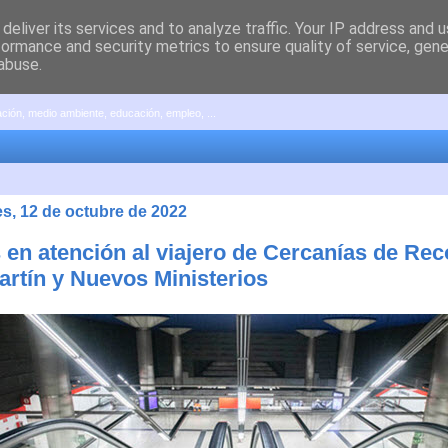
deliver its services and to analyze traffic. Your IP address and 
formance and security metrics to ensure quality of service, gen
abuse.
pación, medio ambiente, educación, empleo, ...
es, 12 de octubre de 2022
 en atención al viajero de Cercanías de Rec
rtín y Nuevos Ministerios