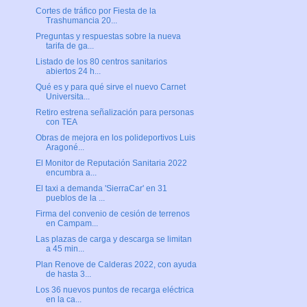
Cortes de tráfico por Fiesta de la
Trashumancia 20...
Preguntas y respuestas sobre la nueva
tarifa de ga...
Listado de los 80 centros sanitarios
abiertos 24 h...
Qué es y para qué sirve el nuevo Carnet
Universita...
Retiro estrena señalización para personas
con TEA
Obras de mejora en los polideportivos Luis
Aragoné...
El Monitor de Reputación Sanitaria 2022
encumbra a...
El taxi a demanda 'SierraCar' en 31
pueblos de la ...
Firma del convenio de cesión de terrenos
en Campam...
Las plazas de carga y descarga se limitan
a 45 min...
Plan Renove de Calderas 2022, con ayuda
de hasta 3...
Los 36 nuevos puntos de recarga eléctrica
en la ca...