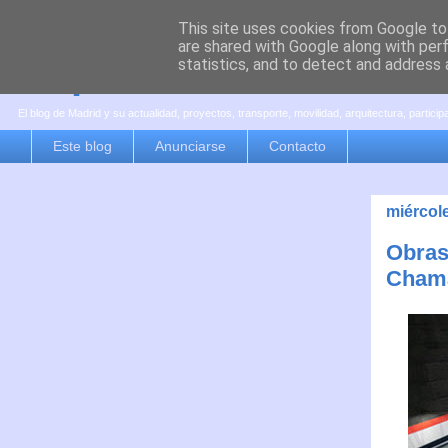
This site uses cookies from Google to 
are shared with Google along with per
es por madrid
statistics, and to detect and address 
El blog de Madrid y su actualidad, proyectos, transporte, movilidad, arquitectura, partici
Este blog
Anunciarse
Contacto
miércol
Obras
Chama