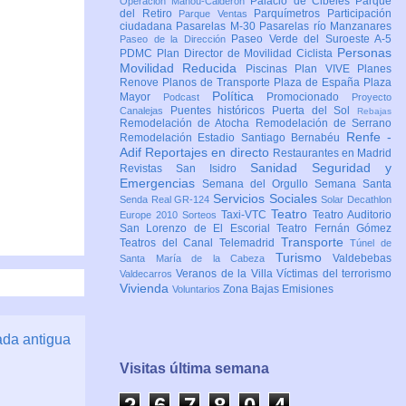
Palacio de Cibeles
Parque
Operación Mahou-Calderón
del Retiro
Parquímetros
Participación
Parque Ventas
ciudadana
Pasarelas M-30
Pasarelas río Manzanares
Paseo Verde del Suroeste A-5
Paseo de la Dirección
Personas
PDMC Plan Director de Movilidad Ciclista
Movilidad Reducida
Piscinas
Plan VIVE
Planes
Renove
Planos de Transporte
Plaza de España
Plaza
Política
Mayor
Promocionado
Podcast
Proyecto
Puentes históricos
Puerta del Sol
Canalejas
Rebajas
Remodelación de Atocha
Remodelación de Serrano
Renfe -
Remodelación Estadio Santiago Bernabéu
Adif
Reportajes en directo
Restaurantes en Madrid
Sanidad
Seguridad y
Revistas
San Isidro
Emergencias
Semana del Orgullo
Semana Santa
Servicios Sociales
Senda Real GR-124
Solar Decathlon
Teatro
Taxi-VTC
Teatro Auditorio
Europe 2010
Sorteos
San Lorenzo de El Escorial
Teatro Fernán Gómez
Transporte
Teatros del Canal
Telemadrid
Túnel de
Turismo
Valdebebas
Santa María de la Cabeza
Veranos de la Villa
Víctimas del terrorismo
Valdecarros
Vivienda
Zona Bajas Emisiones
Voluntarios
ada antigua
Visitas última semana
2
6
7
8
0
4