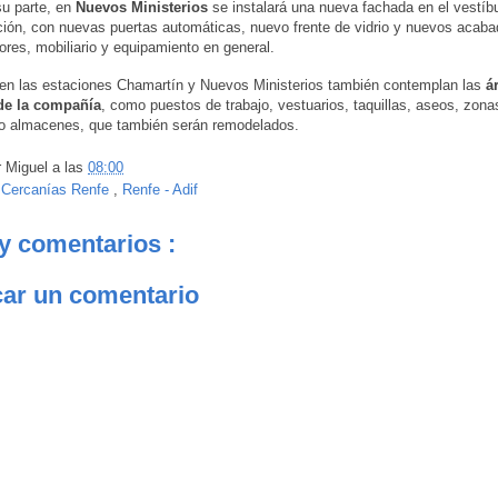
su parte, en
Nuevos Ministerios
se instalará una nueva fachada en el vestíbu
ción, con nuevas puertas automáticas, nuevo frente de vidrio y nuevos acab
iores, mobiliario y equipamiento en general.
en las estaciones Chamartín y Nuevos Ministerios también contemplan las
ár
de la compañía
, como puestos de trabajo, vestuarios, taquillas, aseos, zona
o almacenes, que también serán remodelados.
r
Miguel
a las
08:00
:
Cercanías Renfe
,
Renfe - Adif
y comentarios :
car un comentario