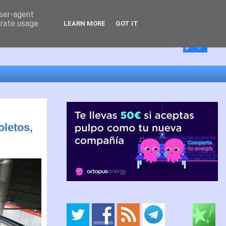
user-agent
erate usage
LEARN MORE
GOT IT
oletos,