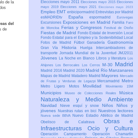
lo de la
Elecciones mayo 2011
Elecciones mayo 2015
Elecciones
mayo 2019
Elecciones mayo 2021
ados
Elecciones mayo 2023
Empleo
EMT
enbicipormadrid
Entrevistas por Madrid
España
esMADRIDtv
espormadrid
Eurovegas
Exposiciones en Madrid
Excursiones
Familia
Faro
eas del
Ferias y Congresos
de Moncloa
Festival de Otoño
s de
Fiestas de Madrid
Fondo Estatal de Inversión Local
Fondo Estatal para el Empleo y la Sostenibilidad Local
Gastronomía
Fotos de Madrid
Fútbol
Ganadería
Historia
Gran Vía
Huelga
Intercambiadores de
transporte
Jornada Mundial de la Juventud JMJ2011
Jóvenes
La Noche en Blanco
Libros y literatura
Los
Madrid
M-30
Ahijones
Los Berrocales
Los Cerros
Madrid Río Manzanares
Madrid 2016
Madrid 2020
Mayores
Mapas de Madrid
Matadero Madrid
Mercado
Metro
Mercamadrid
de Frutas y Verduras de Legazpi
Movilidad
Metro Ligero
Motos
Movimiento 15M
Municipios
Música
Museo de Colecciones Reales
Naturaleza y Medio Ambiente
Navidad
Niños
Niños y
Nieve esquí y snow
jóvenes
Nuestros lectores
Nuestras rutas en bici
Nuevo Estadio Atlético de Madrid
Nueva sede BBVA
Obras e
Obelisco de Calatrava
Infraestructuras
Ocio y Cultura
Operación Campamento
Operación Chamartín