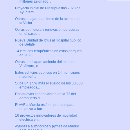
millones asignado...
Proyecto inicial de Presupuestos 2023 del
Ayuntami...
Obras de ajardinamiento de la avenida de
la Victor...
Obras de mejora y renovación de aceras
en el casco...
Nueva Unidad de Ictus al Hospital público
de Getafe
14 circuitos terapéuticos en estos parques
en 2023
Obras en el aparcamiento del metro de
Vicálvaro, c...
Estos edificios públicos en 14 municipios
madrileñ...
Sube un 1,5% más el sueldo de los 30.000
empleados...
Dos nuevas tiendas abren en la T2 del
aeropuerto d...
El AVE a Murcia está en pruebas para
empezar a fun...
16 proyectos innovadores de movilidad
eléctrica en...
Ayudas a autónomos y pymes de Madrid