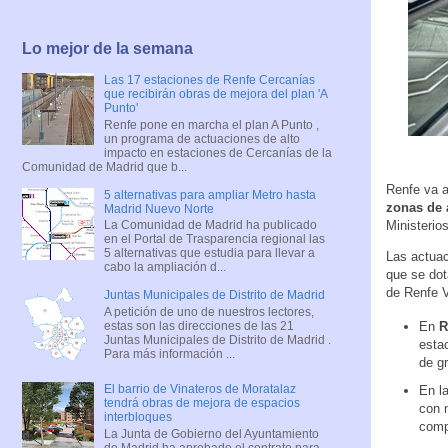
Lo mejor de la semana
Las 17 estaciones de Renfe Cercanías
que recibirán obras de mejora del plan 'A
Punto'
Renfe pone en marcha el plan A Punto ,
un programa de actuaciones de alto
impacto en estaciones de Cercanías de la
Comunidad de Madrid que b...
Renfe va a
5 alternativas para ampliar Metro hasta
zonas de a
Madrid Nuevo Norte
Ministerio
La Comunidad de Madrid ha publicado
en el Portal de Trasparencia regional las
5 alternativas que estudia para llevar a
Las actuac
cabo la ampliación d...
que se do
de Renfe V
Juntas Municipales de Distrito de Madrid
A petición de uno de nuestros lectores,
estas son las direcciones de las 21
En
R
Juntas Municipales de Distrito de Madrid .
estac
Para más información ...
de gr
El barrio de Vinateros de Moratalaz
En l
tendrá obras de mejora de espacios
con n
interbloques
comp
La Junta de Gobierno del Ayuntamiento
de Madrid ha aprobado el contrato para