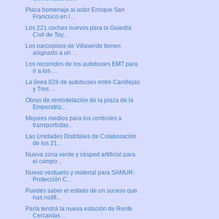
Placa homenaje al actor Enrique San
Francisco en l...
Los 221 coches nuevos para la Guardia
Civil de Toy...
Los narcopisos de Villaverde tienen
asignado a un ...
Los recorridos de los autobuses EMT para
ir a los ...
La línea 828 de autobuses entre Canillejas
y Tres ...
Obras de remodelación de la plaza de la
Emperatriz...
Mejores medios para los controles a
transportistas...
Las Unidades Distritales de Colaboración
de los 21...
Nueva zona verde y césped artificial para
el campo...
Nuevo vestuario y material para SAMUR-
Protección C...
Puedes saber el estado de un suceso que
has notifi...
Parla tendrá la nueva estación de Renfe
Cercanías ...