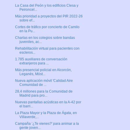
La Casa del Peón y los edificios Clesa y
Peironcel...
Más prioridad a proyectos del PIR 2022-26
sobre ef...
Cortes de tráfico por concierto de Camilo
en la Pu...
Charlas en los colegios sobre bandas
juveniles, ac...
Rehabilitación virtual para pacientes con
escleros...
1.785 auxiliares de conversación
extranjeros para ...
Más presencial policial en Alcorcón,
Leganés, Móst...
Nueva aplicación móvil 'Calidad Aire
Comunidad de ...
28,4 millones para la Comunidad de
Madrid para pro...
Nuevas pantallas acústicas en la A-42 por
el barri...
La Plaza Mayor y la Plaza de Ágata, en
Villaverde,...
Campaña ‘¿Te vienes?' para animar a la
gente joven...