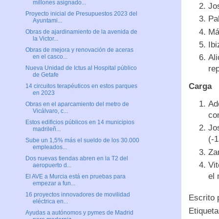
millones asignado...
Jo
Proyecto inicial de Presupuestos 2023 del
Pa
Ayuntami...
Má
Obras de ajardinamiento de la avenida de
la Victor...
Ib
Obras de mejora y renovación de aceras
Al
en el casco...
re
Nueva Unidad de Ictus al Hospital público
de Getafe
Carga
14 circuitos terapéuticos en estos parques
en 2023
Ad
Obras en el aparcamiento del metro de
Vicálvaro, c...
co
Estos edificios públicos en 14 municipios
Jo
madrileñ...
(-
Sube un 1,5% más el sueldo de los 30.000
empleados...
Za
Dos nuevas tiendas abren en la T2 del
Vi
aeropuerto d...
el
El AVE a Murcia está en pruebas para
empezar a fun...
16 proyectos innovadores de movilidad
Escrito
eléctrica en...
Etiquet
Ayudas a autónomos y pymes de Madrid