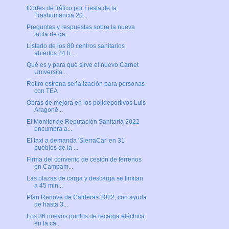
Cortes de tráfico por Fiesta de la
Trashumancia 20...
Preguntas y respuestas sobre la nueva
tarifa de ga...
Listado de los 80 centros sanitarios
abiertos 24 h...
Qué es y para qué sirve el nuevo Carnet
Universita...
Retiro estrena señalización para personas
con TEA
Obras de mejora en los polideportivos Luis
Aragoné...
El Monitor de Reputación Sanitaria 2022
encumbra a...
El taxi a demanda 'SierraCar' en 31
pueblos de la ...
Firma del convenio de cesión de terrenos
en Campam...
Las plazas de carga y descarga se limitan
a 45 min...
Plan Renove de Calderas 2022, con ayuda
de hasta 3...
Los 36 nuevos puntos de recarga eléctrica
en la ca...