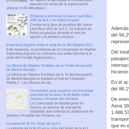
ejecutar las obras de la regeneración
urbana 14.06-Moratalaz I...
Empieza a funcionar el nuevo carril Bus-
VAO de la A-2 en estos horarios
Comienza la fase de pruebas del nuevo
Además,
carril Bus-VAO de la A-2. Se activará de
forma progresiva durante el mes de
del 94,
agosto y la primera semana...
represe
Esperanza Aguirre visita la sede de la JMJ Madrid 2011
Este mediodía, la presidenta de la Comunidad de Madrid
Del tota
Esperanza Aguirre ha realizado una visita informal a la
sede del Comité Organizador L...
pasajero
interna
La Oficina de Objetos Perdidos de la T4 del Aeropuerto
de Madrid-Barajas
hiciero
La Oficina de Objetos Perdidos de la T4 del Aeropuerto
de Madrid-Barajas se traslada al hall de Llegadas,
En el a
Planta 0 . Las oficinas de ob...
del 86,1
Un eurotaxi para usuarios con movilidad
reducida de la línea 7b de Metro entre
De enero
Jarama y Hospital del Henares
La Comunidad de Madrid pone en
Aena 18
marcha un servicio de transporte
adaptado que conecta las estaciones de
1.686.5
Jarama y Hospital del Henares, en...
transpo
La nueva M-30 (V), Nudo de la A-3
que en 
La reforma de la M-30 en la zona del Nudo de la A-3