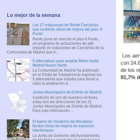
Lo mejor de la semana
Las 17 estaciones de Renfe Cercanías
que recibirán obras de mejora del plan 'A
Punto'
Renfe pone en marcha el plan A Punto ,
un programa de actuaciones de alto
impacto en estaciones de Cercanías de la
Comunidad de Madrid que b...
Los aer
5 alternativas para ampliar Metro hasta
con 24.8
Madrid Nuevo Norte
de los n
La Comunidad de Madrid ha publicado
en el Portal de Trasparencia regional las
91,7% d
5 alternativas que estudia para llevar a
cabo la ampliación d...
Juntas Municipales de Distrito de Madrid
A petición de uno de nuestros lectores,
estas son las direcciones de las 21
Juntas Municipales de Distrito de Madrid .
Para más información ...
El barrio de Vinateros de Moratalaz
tendrá obras de mejora de espacios
interbloques
La Junta de Gobierno del Ayuntamiento
de Madrid ha aprobado el contrato para