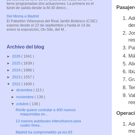
tiene programadas dos actuaciones: La primera es el
Pasajer
túnel de salida desde la M-30 direcc...
Del Moma a Madrid
Ad
El Pabellón Villanueva del Real Jardín Botánico (CSIC)
de
expone desde el 22 de septiembre y hasta el 14 de
enero la exposición, On-Site, del M...
Jo
re
Archivo del blog
Pa
Má
►
2026
( 1041 )
Al
►
2025
( 1839 )
►
2024
( 1986 )
Ib
►
2023
( 1557 )
Gr
▼
2022
( 1600 )
Te
►
diciembre
( 113 )
Va
►
noviembre
( 139 )
re
▼
octubre
( 138 )
Renfe quiere contratar a 400 nuevos
Operac
maquinistas en...
13 nuevos autobuses interurbanos para
Ad
cuatro línea...
mo
Madrid ha comprometido ya los 83