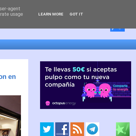
user-agent
erate usage
LEARN MORE
GOT IT
on en