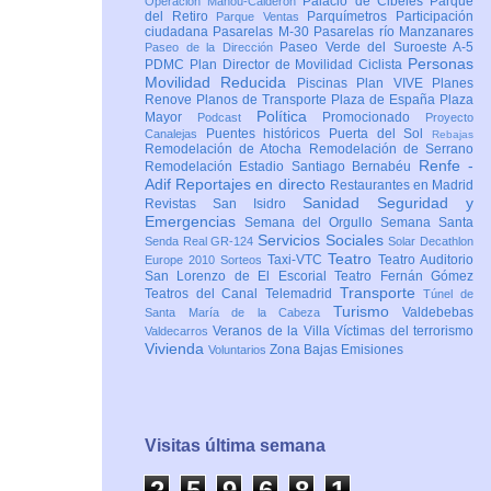
Palacio de Cibeles
Parque
Operación Mahou-Calderón
del Retiro
Parquímetros
Participación
Parque Ventas
ciudadana
Pasarelas M-30
Pasarelas río Manzanares
Paseo Verde del Suroeste A-5
Paseo de la Dirección
Personas
PDMC Plan Director de Movilidad Ciclista
Movilidad Reducida
Piscinas
Plan VIVE
Planes
Renove
Planos de Transporte
Plaza de España
Plaza
Política
Mayor
Promocionado
Podcast
Proyecto
Puentes históricos
Puerta del Sol
Canalejas
Rebajas
Remodelación de Atocha
Remodelación de Serrano
Renfe -
Remodelación Estadio Santiago Bernabéu
Adif
Reportajes en directo
Restaurantes en Madrid
Sanidad
Seguridad y
Revistas
San Isidro
Emergencias
Semana del Orgullo
Semana Santa
Servicios Sociales
Senda Real GR-124
Solar Decathlon
Teatro
Taxi-VTC
Teatro Auditorio
Europe 2010
Sorteos
San Lorenzo de El Escorial
Teatro Fernán Gómez
Transporte
Teatros del Canal
Telemadrid
Túnel de
Turismo
Valdebebas
Santa María de la Cabeza
Veranos de la Villa
Víctimas del terrorismo
Valdecarros
Vivienda
Zona Bajas Emisiones
Voluntarios
Visitas última semana
2
5
9
6
8
1