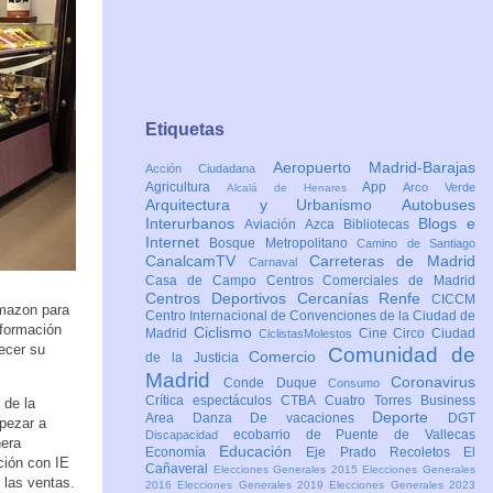
Etiquetas
Aeropuerto Madrid-Barajas
Acción Ciudadana
Agricultura
App
Arco Verde
Alcalá de Henares
Arquitectura y Urbanismo
Autobuses
Interurbanos
Blogs e
Aviación
Azca
Bibliotecas
Internet
Bosque Metropolitano
Camino de Santiago
CanalcamTV
Carreteras de Madrid
Carnaval
Casa de Campo
Centros Comerciales de Madrid
Centros Deportivos
Cercanías Renfe
CICCM
Amazon para
Centro Internacional de Convenciones de la Ciudad de
 formación
Ciclismo
Madrid
Cine
Circo
Ciudad
CiclistasMolestos
recer su
Comunidad de
Comercio
de la Justicia
Madrid
Coronavirus
Conde Duque
Consumo
Crítica espectáculos
CTBA Cuatro Torres Business
 de la
Deporte
Area
Danza
De vacaciones
DGT
pezar a
ecobarrio de Puente de Vallecas
Discapacidad
nera
Educación
Economía
Eje Prado Recoletos
El
ción con IE
Cañaveral
Elecciones Generales 2015
Elecciones Generales
 las ventas.
2016
Elecciones Generales 2019
Elecciones Generales 2023