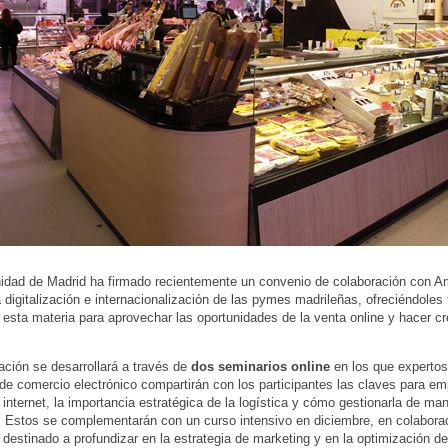
dad de Madrid ha firmado recientemente un convenio de colaboración con 
a digitalización e internacionalización de las pymes madrileñas, ofreciéndoles
n esta materia para aprovechar las oportunidades de la venta online y hacer c
ación se desarrollará a través de
dos seminarios online
en los que expertos
e comercio electrónico compartirán con los participantes las claves para em
 internet, la importancia estratégica de la logística y cómo gestionarla de ma
. Estos se complementarán con un curso intensivo en diciembre, en colabora
, destinado a profundizar en la estrategia de marketing y en la optimización de