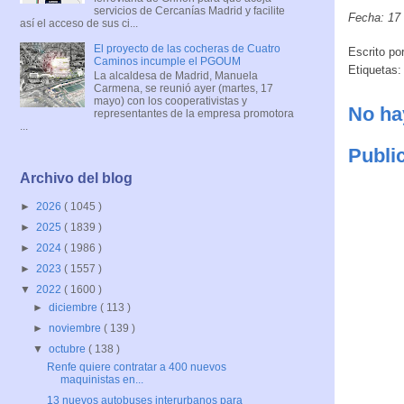
servicios de Cercanías Madrid y facilite
Fecha: 17 
así el acceso de sus ci...
El proyecto de las cocheras de Cuatro
Escrito po
Caminos incumple el PGOUM
Etiquetas
La alcaldesa de Madrid, Manuela
Carmena, se reunió ayer (martes, 17
mayo) con los cooperativistas y
No ha
representantes de la empresa promotora
...
Publi
Archivo del blog
►
2026
( 1045 )
►
2025
( 1839 )
►
2024
( 1986 )
►
2023
( 1557 )
▼
2022
( 1600 )
►
diciembre
( 113 )
►
noviembre
( 139 )
▼
octubre
( 138 )
Renfe quiere contratar a 400 nuevos
maquinistas en...
13 nuevos autobuses interurbanos para