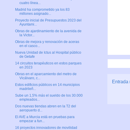
cuatro línea...
Madrid ha comprometido ya los 83
millones asignado...
Proyecto inicial de Presupuestos 2023 del
Ayuntami...
Obras de ajardinamiento de la avenida de
la Victor...
Obras de mejora y renovación de aceras
en el casco...
Nueva Unidad de Ictus al Hospital público
de Getafe
14 circuitos terapéuticos en estos parques
en 2023
Obras en el aparcamiento del metro de
Vicálvaro, c...
Entrada 
Estos edificios públicos en 14 municipios
madrileñ...
Sube un 1,5% más el sueldo de los 30.000
empleados...
Dos nuevas tiendas abren en la T2 del
aeropuerto d...
El AVE a Murcia está en pruebas para
empezar a fun...
16 proyectos innovadores de movilidad