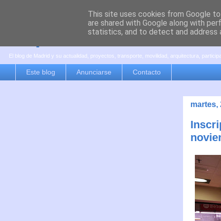
This site uses cookies from Google to 
are shared with Google along with per
es por madrid
statistics, and to detect and address 
El blog de Madrid y su actualidad, proyectos, transporte, movilidad, arquitectura, partici
Este blog
Anunciarse
Contacto
martes,
Inscr
novie