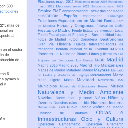
Elecciones mayo 2011
Elecciones mayo 2015
Elecciones
 con 500
mayo 2019
Elecciones mayo 2021
Elecciones mayo 2023
Empleo
EMT
scripciones
enbicipormadrid
Entrevistas por Madrid
España
esMADRIDtv
espormadrid
Eurovegas
Exposiciones en Madrid
Excursiones
Familia
Faro
22”,
más de
Ferias y Congresos
de Moncloa
Festival de Otoño
Fiestas de Madrid
ional en
Fondo Estatal de Inversión Local
Fondo Estatal para el Empleo y la Sostenibilidad Local
specto al
Gastronomía
Fotos de Madrid
Fútbol
Ganadería
Historia
Gran Vía
Huelga
Intercambiadores de
transporte
Jornada Mundial de la Juventud JMJ2011
n en el sector
Jóvenes
La Noche en Blanco
Libros y literatura
Los
ión de
Madrid
roducción de
M-30
Ahijones
Los Berrocales
Los Cerros
Madrid Río Manzanares
Madrid 2016
Madrid 2020
Mayores
Mapas de Madrid
Matadero Madrid
Mercado
con 6
Metro
Mercamadrid
de Frutas y Verduras de Legazpi
ar a pymes y
Movilidad
Metro Ligero
Motos
Movimiento 15M
ad y
Municipios
Música
Museo de Colecciones Reales
Naturaleza y Medio Ambiente
Navidad
Niños
Niños y
Nieve esquí y snow
jóvenes
Nuestros lectores
Nuestras rutas en bici
Nuevo Estadio Atlético de Madrid
Nueva sede BBVA
Obras e
Obelisco de Calatrava
Infraestructuras
Ocio y Cultura
l e
Operación Campamento
Operación Chamartín