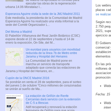
ejecutar las obras de la regeneración
Los webina
urbana 14.06-Moratalaz I...
plazas cad
Esperanza Aguirre visita la sede de la JMJ Madrid 2011
se realiza
Este mediodía, la presidenta de la Comunidad de Madrid
Esperanza Aguirre ha realizado una visita informal a la
Según rec
sede del Comité Organizador L...
2.750 peq
2021, supe
Del Moma a Madrid
ejercicio an
El Pabellón Villanueva del Real Jardín Botánico (CSIC)
expone desde el 22 de septiembre y hasta el 14 de
enero la exposición, On-Site, del M...
El Gobiern
comercial 
Un eurotaxi para usuarios con movilidad
establecim
reducida de la línea 7b de Metro entre
elementos 
Jarama y Hospital del Henares
La Comunidad de Madrid pone en
En las pr
marcha un servicio de transporte
adaptado que conecta las estaciones de
millones d
Jarama y Hospital del Henares, en...
asociacion
promoción 
Cupón de la ONCE Madrid 2016
Se pondrán en venta el 28 de septiembre, para el sorteo
del jueves 1 de octubre "Cinco millones de corazonadas
Webin
se unirán al sueño de Ma...
Fecha: 15 
La estación de Griñón de Renfe
Cercanías dará servicio con la extensión
Webin
de C-5 a Illescas
Adif recuperará y renovará la estación
inter
ferroviaria de Griñón para que acoja