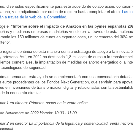
rs, diseñados específicamente para este acuerdo de colaboración, contarán
a uno, y se adjudicarán por orden de registro hasta completar el aforo.
Las in
rán a través de la web de la Comunidad.
oge el
“Informe sobre el impacto de Amazon en las pymes españolas 20
ueñas y medianas empresas madrileñas vendieron a través de esta multinac
rando los 150 millones de euros en exportaciones, un incremento del 30% re
terior.
o regional continúa de esta manera con su estrategia de apoyo a la innovació
y artesano. Así, en 2022 ha destinado 1,8 millones de euros a la transformac
ientos comerciales, la implantación de medidas de ahorro energético o la int
tecnológicos de seguridad.
óximas semanas, esta ayuda se complementará con una convocatoria dotada 
e euros procedentes de los Fondos Next Generation, que servirán para apoy
es en inversiones de transformación digital y relacionadas con la sostenibilid
de la economía circular.
ar 1 en directo: Primeros pasos en la venta online
de Noviembre de 2022 Horario: 10:00 - 11:00
ar 2 en directo: La importancia de la logística y sostenibilidad: venta naciona
nacional