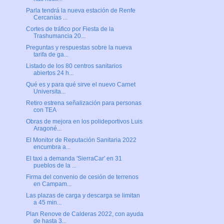
Parla tendrá la nueva estación de Renfe
Cercanías ...
Cortes de tráfico por Fiesta de la
Trashumancia 20...
Preguntas y respuestas sobre la nueva
tarifa de ga...
Listado de los 80 centros sanitarios
abiertos 24 h...
Qué es y para qué sirve el nuevo Carnet
Universita...
Retiro estrena señalización para personas
con TEA
Obras de mejora en los polideportivos Luis
Aragoné...
El Monitor de Reputación Sanitaria 2022
encumbra a...
El taxi a demanda 'SierraCar' en 31
pueblos de la ...
Firma del convenio de cesión de terrenos
en Campam...
Las plazas de carga y descarga se limitan
a 45 min...
Plan Renove de Calderas 2022, con ayuda
de hasta 3...