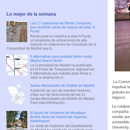
Lo mejor de la semana
Las 17 estaciones de Renfe Cercanías
que recibirán obras de mejora del plan 'A
Punto'
Renfe pone en marcha el plan A Punto ,
un programa de actuaciones de alto
impacto en estaciones de Cercanías de la
Comunidad de Madrid que b...
5 alternativas para ampliar Metro hasta
Madrid Nuevo Norte
La Comunidad de Madrid ha publicado
en el Portal de Trasparencia regional las
5 alternativas que estudia para llevar a
cabo la ampliación d...
La Comuni
Juntas Municipales de Distrito de Madrid
impulsar l
A petición de uno de nuestros lectores,
gratuita e
estas son las direcciones de las 21
negocio.
Juntas Municipales de Distrito de Madrid .
Para más información ...
La colabor
compañía d
El barrio de Vinateros de Moratalaz
vender por
tendrá obras de mejora de espacios
interbloques
sostenible
La Junta de Gobierno del Ayuntamiento
University
de Madrid ha aprobado el contrato para