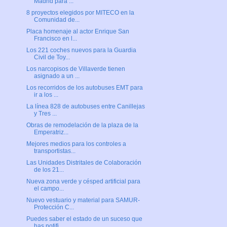
Madrid para ...
8 proyectos elegidos por MITECO en la
Comunidad de...
Placa homenaje al actor Enrique San
Francisco en l...
Los 221 coches nuevos para la Guardia
Civil de Toy...
Los narcopisos de Villaverde tienen
asignado a un ...
Los recorridos de los autobuses EMT para
ir a los ...
La línea 828 de autobuses entre Canillejas
y Tres ...
Obras de remodelación de la plaza de la
Emperatriz...
Mejores medios para los controles a
transportistas...
Las Unidades Distritales de Colaboración
de los 21...
Nueva zona verde y césped artificial para
el campo...
Nuevo vestuario y material para SAMUR-
Protección C...
Puedes saber el estado de un suceso que
has notifi...