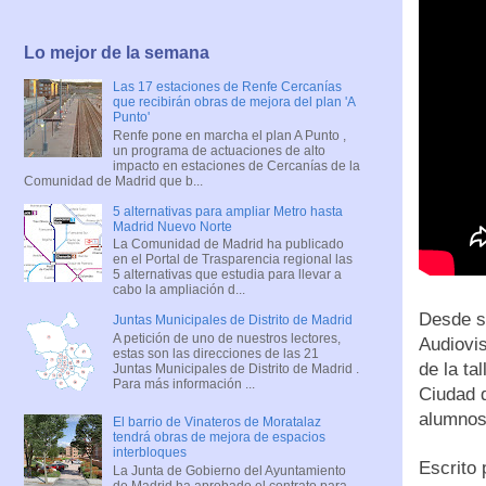
Lo mejor de la semana
Las 17 estaciones de Renfe Cercanías
que recibirán obras de mejora del plan 'A
Punto'
Renfe pone en marcha el plan A Punto ,
un programa de actuaciones de alto
impacto en estaciones de Cercanías de la
Comunidad de Madrid que b...
5 alternativas para ampliar Metro hasta
Madrid Nuevo Norte
La Comunidad de Madrid ha publicado
en el Portal de Trasparencia regional las
5 alternativas que estudia para llevar a
cabo la ampliación d...
Desde su
Juntas Municipales de Distrito de Madrid
A petición de uno de nuestros lectores,
Audiovi
estas son las direcciones de las 21
de la ta
Juntas Municipales de Distrito de Madrid .
Para más información ...
Ciudad 
alumnos,
El barrio de Vinateros de Moratalaz
tendrá obras de mejora de espacios
interbloques
Escrito
La Junta de Gobierno del Ayuntamiento
de Madrid ha aprobado el contrato para