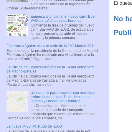
Etiquet
ejecutar las obras de la regeneración
urbana 14.06-Moratalaz I...
Empieza a funcionar el nuevo carril Bus-
No ha
VAO de la A-2 en estos horarios
Comienza la fase de pruebas del nuevo
carril Bus-VAO de la A-2. Se activará de
Publi
forma progresiva durante el mes de
agosto y la primera semana...
Esperanza Aguirre visita la sede de la JMJ Madrid 2011
Este mediodía, la presidenta de la Comunidad de Madrid
Esperanza Aguirre ha realizado una visita informal a la
sede del Comité Organizador L...
La Oficina de Objetos Perdidos de la T4 del Aeropuerto
de Madrid-Barajas
La Oficina de Objetos Perdidos de la T4 del Aeropuerto
de Madrid-Barajas se traslada al hall de Llegadas,
Planta 0 . Las oficinas de ob...
Un eurotaxi para usuarios con movilidad
reducida de la línea 7b de Metro entre
Jarama y Hospital del Henares
La Comunidad de Madrid pone en
marcha un servicio de transporte
adaptado que conecta las estaciones de
Jarama y Hospital del Henares, en...
La nueva M-30 (V), Nudo de la A-3
La reforma de la M-30 en la zona del Nudo de la A-3