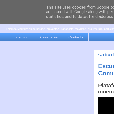
This site uses cookies from Google to 
are shared with Google along with per
es por madrid
statistics, and to detect and address
El blog de Madrid y su actualidad, proyectos, transporte, movilidad, arquitectura, partici
Este blog
Anunciarse
Contacto
sábad
Escue
Comu
Plataf
cinem