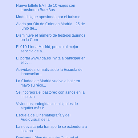
Nuevo billete EMT de 10 viajes con
transbordo Bus+Bus
Madrid sigue apostando por el turismo
Alerta por Ola de Calor en Madrid - 25 de
junio de...
Disminuye el número de festejos taurinos
en la Com...
El 010-Línea Madrid, premio al mejor
servicio de a...
El portal www.fida.es invita a participar en
el cu...
Actividades formativas de la Escuela de
Innovación...
La Ciudad de Madrid vuelve a batir en
mayo su réco...
Se incorpora el pastoreo con asnos en la
limpieza ...
Viviendas protegidas municipales de
alquiler más b...
Escuela de Cinematografía y del
Audiovisual de la ...
La nueva tarjeta transporte se extenderá a
los abo...