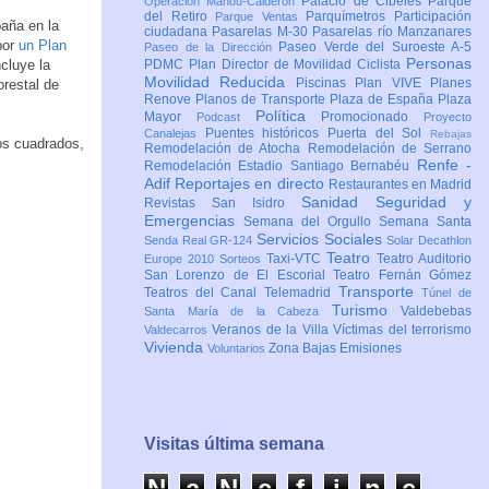
Palacio de Cibeles
Parque
Operación Mahou-Calderón
del Retiro
Parquímetros
Participación
Parque Ventas
paña en la
ciudadana
Pasarelas M-30
Pasarelas río Manzanares
por
un Plan
Paseo Verde del Suroeste A-5
Paseo de la Dirección
Personas
cluye la
PDMC Plan Director de Movilidad Ciclista
Movilidad Reducida
Piscinas
Plan VIVE
Planes
restal de
Renove
Planos de Transporte
Plaza de España
Plaza
Política
Mayor
Promocionado
Podcast
Proyecto
Puentes históricos
Puerta del Sol
Canalejas
Rebajas
ros cuadrados,
Remodelación de Atocha
Remodelación de Serrano
Renfe -
Remodelación Estadio Santiago Bernabéu
Adif
Reportajes en directo
Restaurantes en Madrid
Sanidad
Seguridad y
Revistas
San Isidro
Emergencias
Semana del Orgullo
Semana Santa
Servicios Sociales
Senda Real GR-124
Solar Decathlon
Teatro
Taxi-VTC
Teatro Auditorio
Europe 2010
Sorteos
San Lorenzo de El Escorial
Teatro Fernán Gómez
Transporte
Teatros del Canal
Telemadrid
Túnel de
Turismo
Valdebebas
Santa María de la Cabeza
Veranos de la Villa
Víctimas del terrorismo
Valdecarros
Vivienda
Zona Bajas Emisiones
Voluntarios
Visitas última semana
N
a
N
e
f
i
n
e