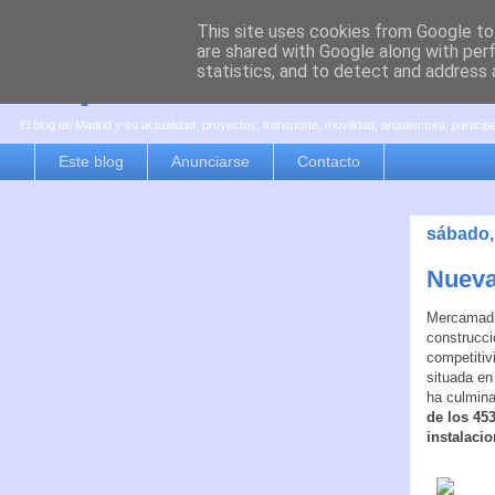
This site uses cookies from Google to 
are shared with Google along with per
es por madrid
statistics, and to detect and address 
El blog de Madrid y su actualidad, proyectos, transporte, movilidad, arquitectura, partici
Este blog
Anunciarse
Contacto
sábado,
Nueva
Mercamadri
construcci
competitiv
situada en
ha culmina
de los 45
instalaci