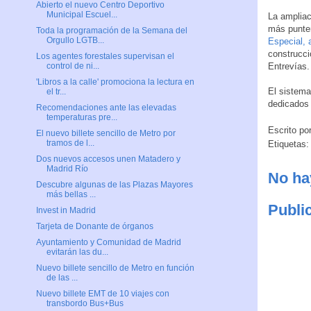
Abierto el nuevo Centro Deportivo
Municipal Escuel...
La ampliac
más punter
Toda la programación de la Semana del
Orgullo LGTB...
Especial, 
construcc
Los agentes forestales supervisan el
Entrevías.
control de ni...
'Libros a la calle' promociona la lectura en
El sistema
el tr...
dedicados 
Recomendaciones ante las elevadas
temperaturas pre...
Escrito po
El nuevo billete sencillo de Metro por
tramos de l...
Etiquetas
Dos nuevos accesos unen Matadero y
Madrid Río
No ha
Descubre algunas de las Plazas Mayores
más bellas ...
Publi
Invest in Madrid
Tarjeta de Donante de órganos
Ayuntamiento y Comunidad de Madrid
evitarán las du...
Nuevo billete sencillo de Metro en función
de las ...
Nuevo billete EMT de 10 viajes con
transbordo Bus+Bus