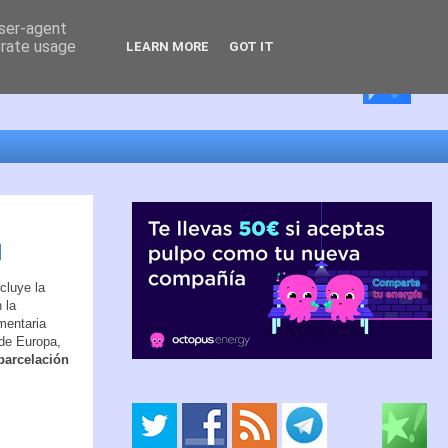
user-agent
erate usage
LEARN MORE
GOT IT
d
cluye la
 la
imentaria
 de Europa,
parcelación