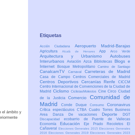
Etiquetas
Aeropuerto Madrid-Barajas
Acción Ciudadana
Agricultura
App
Arco Verde
Alcalá de Henares
Arquitectura y Urbanismo
Autobuses
Interurbanos
Blogs e
Aviación
Azca
Bibliotecas
Internet
Bosque Metropolitano
Camino de Santiago
CanalcamTV
Carreteras de Madrid
Carnaval
Casa de Campo
Centros Comerciales de Madrid
Centros Deportivos
Cercanías Renfe
CICCM
Centro Internacional de Convenciones de la Ciudad de
Ciclismo
Madrid
Cine
Circo
Ciudad
CiclistasMolestos
Comunidad de
Comercio
de la Justicia
Madrid
Coronavirus
Conde Duque
Consumo
Crítica espectáculos
CTBA Cuatro Torres Business
n el ámbito y
Deporte
Area
Danza
De vacaciones
DGT
eriormente
ecobarrio de Puente de Vallecas
Discapacidad
Educación
Economía
Eje Prado Recoletos
El
Cañaveral
Elecciones Generales 2015
Elecciones Generales
2016
Elecciones Generales 2019
Elecciones Generales 2023