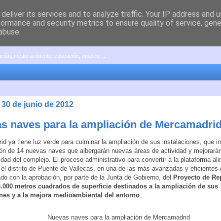
deliver its services and to analyze traffic. Your IP address and 
formance and security metrics to ensure quality of service, gen
abuse.
pación, medio ambiente, educación, empleo, ...
 30 de junio de 2012
s naves para la ampliación de Mercamadri
d ya tiene luz verde para culminar la ampliación de sus instalaciones, que in
ón de 14 nuevas naves que albergarán nuevas áreas de actividad y mejorarán
idad del complejo. El proceso administrativo para convertir a la plataforma al
 el distrito de Puente de Vallecas, en una de las más avanzadas y eficientes
do con la aprobación, por parte de la Junta de Gobierno, del
Proyecto de Re
3.000 metros cuadrados de superficie destinados a la ampliación de sus
ones y a la mejora medioambiental del entorno
.