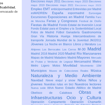
Elecciones mayo 2011
Elecciones mayo 2015
Elecciones
os
mayo 2019
Elecciones mayo 2021
Elecciones mayo 2023
icabilidad
,
Empleo
EMT
enbicipormadrid
Entrevistas por Madrid
y envasado de
España
esMADRIDtv
espormadrid
Eurovegas
Exposiciones en Madrid
Excursiones
Familia
Faro
Ferias y Congresos
de Moncloa
Festival de Otoño
Fiestas de Madrid
Fondo Estatal de Inversión Local
Fondo Estatal para el Empleo y la Sostenibilidad Local
Gastronomía
Fotos de Madrid
Fútbol
Ganadería
Historia
Gran Vía
Huelga
Intercambiadores de
transporte
Jornada Mundial de la Juventud JMJ2011
Jóvenes
La Noche en Blanco
Libros y literatura
Los
Madrid
M-30
Ahijones
Los Berrocales
Los Cerros
Madrid Río Manzanares
Madrid 2016
Madrid 2020
Mayores
Mapas de Madrid
Matadero Madrid
Mercado
Metro
Mercamadrid
de Frutas y Verduras de Legazpi
Movilidad
Metro Ligero
Motos
Movimiento 15M
Municipios
Música
Museo de Colecciones Reales
Naturaleza y Medio Ambiente
Navidad
Niños
Niños y
Nieve esquí y snow
jóvenes
Nuestros lectores
Nuestras rutas en bici
Nuevo Estadio Atlético de Madrid
Nueva sede BBVA
Obras e
Obelisco de Calatrava
Infraestructuras
Ocio y Cultura
Operación Campamento
Operación Chamartín