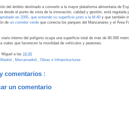
ión del ámbito destinado a convertir a la mayor plataforma alimentaria de Es
a desde el punto de vista de la innovación, calidad y gestión, está regulada 
aprobado en 2005, que extiende su superficie junto a la M-40
y que también in
ión de
un corredor verde
que conecta los parques del Manzanares y el Área Fo
 viario interno del polígono ocupa una superficie total de más de 80.000 met
a viales que favorecen la movilidad de vehículos y peatones.
r
Miguel
a las
16:00
:
Madrid
,
Mercamadrid
,
Obras e Infraestructuras
y comentarios :
car un comentario