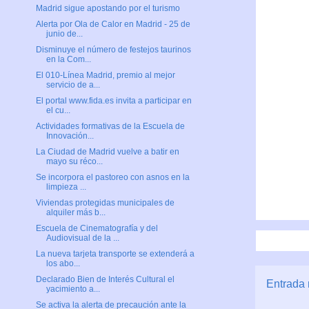
Madrid sigue apostando por el turismo
Alerta por Ola de Calor en Madrid - 25 de
junio de...
Disminuye el número de festejos taurinos
en la Com...
El 010-Línea Madrid, premio al mejor
servicio de a...
El portal www.fida.es invita a participar en
el cu...
Actividades formativas de la Escuela de
Innovación...
La Ciudad de Madrid vuelve a batir en
mayo su réco...
Se incorpora el pastoreo con asnos en la
limpieza ...
Viviendas protegidas municipales de
alquiler más b...
Escuela de Cinematografía y del
Audiovisual de la ...
La nueva tarjeta transporte se extenderá a
los abo...
Declarado Bien de Interés Cultural el
Entrada 
yacimiento a...
Se activa la alerta de precaución ante la