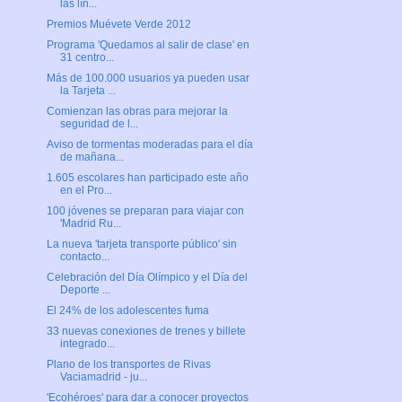
las lín...
Premios Muévete Verde 2012
Programa 'Quedamos al salir de clase' en
31 centro...
Más de 100.000 usuarios ya pueden usar
la Tarjeta ...
Comienzan las obras para mejorar la
seguridad de l...
Aviso de tormentas moderadas para el día
de mañana...
1.605 escolares han participado este año
en el Pro...
100 jóvenes se preparan para viajar con
'Madrid Ru...
La nueva 'tarjeta transporte público' sin
contacto...
Celebración del Día Olímpico y el Día del
Deporte ...
El 24% de los adolescentes fuma
33 nuevas conexiones de trenes y billete
integrado...
Plano de los transportes de Rivas
Vaciamadrid - ju...
'Ecohéroes' para dar a conocer proyectos