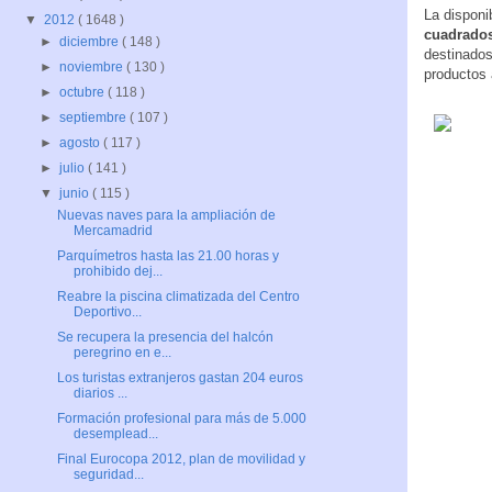
La disponi
▼
2012
( 1648 )
cuadrados
►
diciembre
( 148 )
destinados
►
noviembre
( 130 )
productos a
►
octubre
( 118 )
►
septiembre
( 107 )
►
agosto
( 117 )
►
julio
( 141 )
▼
junio
( 115 )
Nuevas naves para la ampliación de
Mercamadrid
Parquímetros hasta las 21.00 horas y
prohibido dej...
Reabre la piscina climatizada del Centro
Deportivo...
Se recupera la presencia del halcón
peregrino en e...
Los turistas extranjeros gastan 204 euros
diarios ...
Formación profesional para más de 5.000
desemplead...
Final Eurocopa 2012, plan de movilidad y
seguridad...