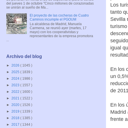
del jueves 1 de octubre "Cinco millones de corazonadas
Los tur
se unirán al sueño de Ma...
tanto q
El proyecto de las cocheras de Cuatro
Sevilla
Caminos incumple el PGOUM
La alcaldesa de Madrid, Manuela
turismo
Carmena, se reunió ayer (martes, 17
mayo) con los cooperativistas y
descend
representantes de la empresa promotora
seguido
...
igual q
resulta
Archivo del blog
►
2026
( 1045 )
En los 
►
2025
( 1839 )
un 0,5%
►
2024
( 1986 )
reducci
►
2023
( 1557 )
de 2011
►
2022
( 1600 )
►
2021
( 1522 )
En los 
►
2020
( 1526 )
Madrid 
►
2019
( 1339 )
►
2018
( 1385 )
frente 
►
2017
( 1344 )