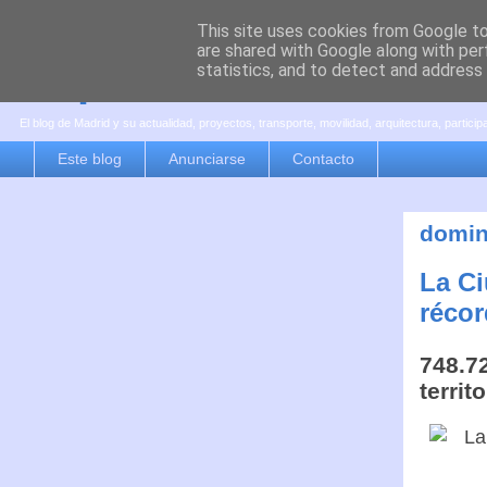
This site uses cookies from Google to 
are shared with Google along with per
es por madrid
statistics, and to detect and address
El blog de Madrid y su actualidad, proyectos, transporte, movilidad, arquitectura, partici
Este blog
Anunciarse
Contacto
domin
La Ci
récor
748.72
territ