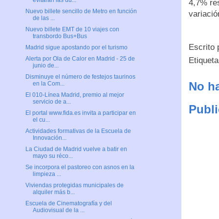
evitarán las du...
4,7% res
Nuevo billete sencillo de Metro en función
variaci
de las ...
Nuevo billete EMT de 10 viajes con
transbordo Bus+Bus
Escrito
Madrid sigue apostando por el turismo
Alerta por Ola de Calor en Madrid - 25 de
Etiquet
junio de...
Disminuye el número de festejos taurinos
No ha
en la Com...
El 010-Línea Madrid, premio al mejor
servicio de a...
Publi
El portal www.fida.es invita a participar en
el cu...
Actividades formativas de la Escuela de
Innovación...
La Ciudad de Madrid vuelve a batir en
mayo su réco...
Se incorpora el pastoreo con asnos en la
limpieza ...
Viviendas protegidas municipales de
alquiler más b...
Escuela de Cinematografía y del
Audiovisual de la ...