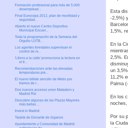
Formación profesional para más de 5.000
desemplead...
Esta dis
Final Eurocopa 2012, plan de movilidad y
-2,5%) y
seguridad...
Barcelo
Abierto el nuevo Centro Deportivo
1,5%, r
Municipal Escuel...
Toda la programación de la Semana del
Orgullo LGTB...
En la Ci
Los agentes forestales supervisan el
mientra
control de ni...
2,5%. En
'Libros a la calle' promociona la lectura en
el tr...
disminu
Recomendaciones ante las elevadas
un 3,5%.
temperaturas pre...
11,2% e
El nuevo billete sencillo de Metro por
Palma (-
tramos de l...
Dos nuevos accesos unen Matadero y
Madrid Río
En los c
Descubre algunas de las Plazas Mayores
noches,
más bellas ...
Invest in Madrid
Por su p
Tarjeta de Donante de órganos
la Ciud
Ayuntamiento y Comunidad de Madrid