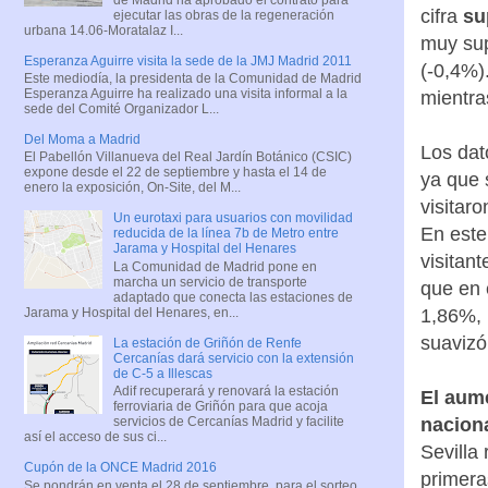
cifra
su
ejecutar las obras de la regeneración
urbana 14.06-Moratalaz I...
muy sup
Esperanza Aguirre visita la sede de la JMJ Madrid 2011
(-0,4%)
Este mediodía, la presidenta de la Comunidad de Madrid
Esperanza Aguirre ha realizado una visita informal a la
mientra
sede del Comité Organizador L...
Del Moma a Madrid
Los dat
El Pabellón Villanueva del Real Jardín Botánico (CSIC)
expone desde el 22 de septiembre y hasta el 14 de
ya que 
enero la exposición, On-Site, del M...
visitar
Un eurotaxi para usuarios con movilidad
En este
reducida de la línea 7b de Metro entre
Jarama y Hospital del Henares
visitan
La Comunidad de Madrid pone en
marcha un servicio de transporte
que en 
adaptado que conecta las estaciones de
Jarama y Hospital del Henares, en...
1,86%, 
suavizó
La estación de Griñón de Renfe
Cercanías dará servicio con la extensión
de C-5 a Illescas
Adif recuperará y renovará la estación
El aum
ferroviaria de Griñón para que acoja
servicios de Cercanías Madrid y facilite
naciona
así el acceso de sus ci...
Sevilla
Cupón de la ONCE Madrid 2016
primera
Se pondrán en venta el 28 de septiembre, para el sorteo