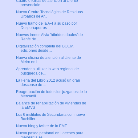
Cuatro oficinas de atención al cliente
presenciale...
Nuevo Centro Tecnológico de Residuos
Urbanos de Ar...
Nuevo tramo de la A-4 a su paso por
Despeñaperros:...
Nuevos trenes Alvia 'híbridos-duales' de
Renfe de ...
Digitalización completa del BOCM,
ediciones desde ...
Nueva oficina de atención al cliente de
Metro en l...
Aprender a utilizar la web regional de
búsqueda de...
La Feria del Libro 2012 acusó un gran
descenso de ...
Reagrupación de todos los juzgados de lo
Mercantil...
Balance de rehabilitación de viviendas de
la EMVS
Los 6 institutos de Secundaria con nuevo
Bachiller...
Nuevo blog y twitter de la EMT
Nuevo paseo peatonal en Loeches para
mejorar la se...