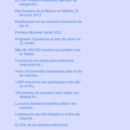
El CEPI Hispano-Boliviano, ejemplo de
integración ...
Día Europeo de la Música en Madrid, 21
de junio 2012
Modificación en los servicios nocturnos de
las lín...
Premios Muévete Verde 2012
Programa 'Quedamos al salir de clase' en
31 centro...
Más de 100.000 usuarios ya pueden usar
la Tarjeta ...
Comienzan las obras para mejorar la
seguridad de l...
Aviso de tormentas moderadas para el día
de mañana...
1.605 escolares han participado este año
en el Pro...
100 jóvenes se preparan para viajar con
'Madrid Ru...
La nueva 'tarjeta transporte público' sin
contacto...
Celebración del Día Olímpico y el Día del
Deporte ...
El 24% de los adolescentes fuma