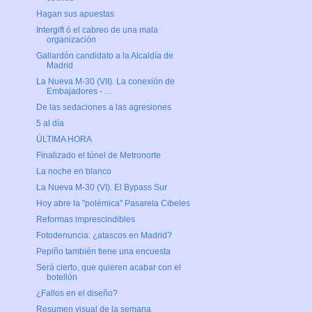
Hagan sus apuestas
Intergift ó el cabreo de una mala
organización
Gallardón candidato a la Alcaldía de
Madrid
La Nueva M-30 (VII). La conexión de
Embajadores - ...
De las sedaciones a las agresiones
5 al día
ÚLTIMA HORA
Finalizado el túnel de Metronorte
La noche en blanco
La Nueva M-30 (VI). El Bypass Sur
Hoy abre la "polémica" Pasarela Cibeles
Reformas imprescindibles
Fotodenuncia: ¿atascos en Madrid?
Pepiño también tiene una encuesta
Será cierto, que quieren acabar con el
botellón
¿Fallos en el diseño?
Resumen visual de la semana