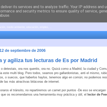
deliver its services and to analyze traffic. Your IP address and 
formance and security metrics to ensure quality of service, gen
abuse.
pación, medio ambiente, educación, empleo, ...
 12 de septiembre de 2006
 y agiliza tus lecturas de Es por Madrid
o detestais, ora nos queréis, ora no. Quizá como a Madrid, la ciudad y Com
cia este multi blog. Pero todos, seamos pro gallardonistas, anti el mismo, rub
os, o suecos, que haberlos haylos, tenemos algo en común; no podemos resist
 de las más atractivas bitácoras de internet.
oraros el tránsito, no repartiremos un carnet por puntos -De eso se encargan
o que os recomendamos una herramienta muy práctica y útil, el
lector de Fe