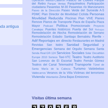
Palacio de Cibeles
Parque
Operación Mahou-Calderón
del Retiro
Parquímetros
Participación
Parque Ventas
ciudadana
Pasarelas M-30
Pasarelas río Manzanares
Paseo Verde del Suroeste A-5
Paseo de la Dirección
Personas
PDMC Plan Director de Movilidad Ciclista
Movilidad Reducida
Piscinas
Plan VIVE
Planes
Renove
Planos de Transporte
Plaza de España
Plaza
Política
Mayor
Promocionado
ada antigua
Podcast
Proyecto
Puentes históricos
Puerta del Sol
Canalejas
Rebajas
Remodelación de Atocha
Remodelación de Serrano
Renfe -
Remodelación Estadio Santiago Bernabéu
Adif
Reportajes en directo
Restaurantes en Madrid
Sanidad
Seguridad y
Revistas
San Isidro
Emergencias
Semana del Orgullo
Semana Santa
Servicios Sociales
Senda Real GR-124
Solar Decathlon
Teatro
Taxi-VTC
Teatro Auditorio
Europe 2010
Sorteos
San Lorenzo de El Escorial
Teatro Fernán Gómez
Transporte
Teatros del Canal
Telemadrid
Túnel de
Turismo
Valdebebas
Santa María de la Cabeza
Veranos de la Villa
Víctimas del terrorismo
Valdecarros
Vivienda
Zona Bajas Emisiones
Voluntarios
Visitas última semana
2
7
0
2
6
8