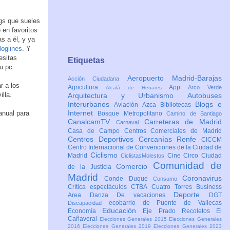
gs que sueles
 en favoritos
s a él, y ya
loglines
. Y
esitas
Etiquetas
u pc.
Aeropuerto Madrid-Barajas
Acción Ciudadana
r a los
Agricultura
App
Arco Verde
Alcalá de Henares
lla.
Arquitectura y Urbanismo
Autobuses
Interurbanos
Blogs e
Aviación
Azca
Bibliotecas
Internet
anual para
Bosque Metropolitano
Camino de Santiago
CanalcamTV
Carreteras de Madrid
Carnaval
Casa de Campo
Centros Comerciales de Madrid
Centros Deportivos
Cercanías Renfe
CICCM
Centro Internacional de Convenciones de la Ciudad de
Ciclismo
Madrid
Cine
Circo
Ciudad
CiclistasMolestos
Comunidad de
Comercio
de la Justicia
Madrid
Coronavirus
Conde Duque
Consumo
Crítica espectáculos
CTBA Cuatro Torres Business
Deporte
Area
Danza
De vacaciones
DGT
ecobarrio de Puente de Vallecas
Discapacidad
Educación
Economía
Eje Prado Recoletos
El
Cañaveral
Elecciones Generales 2015
Elecciones Generales
2016
Elecciones Generales 2019
Elecciones Generales 2023