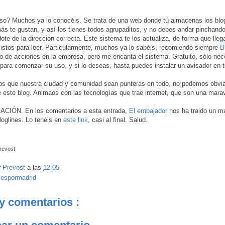
o? Muchos ya lo conocéis. Se trata de una web donde tú almacenas los blo
más te gustan, y así los tienes todos agrupaditos, y no debes andar pinchando
ote de la dirección correcta. Este sistema te los actualiza, de forma que llega
 listos para leer. Particularmente, muchos ya lo sabéis, recomiendo siempre
B
o de acciones en la empresa, pero me encanta el sistema. Gratuito, sólo nec
e para comenzar su uso, y si lo deseas, hasta puedes instalar un avisador en t
s que nuestra ciudad y comunidad sean punteras en todo, no podemos obvia
e este blog. Animaos con las tecnologías que trae internet, que son una maravi
CIÓN. En los comentarios a esta entrada,
El embajador
nos ha traido un m
loglines. Lo tenéis en
este link
, casi al final. Salud.
revost
r
Prevost
a las
12:05
:
espormadrid
y comentarios :