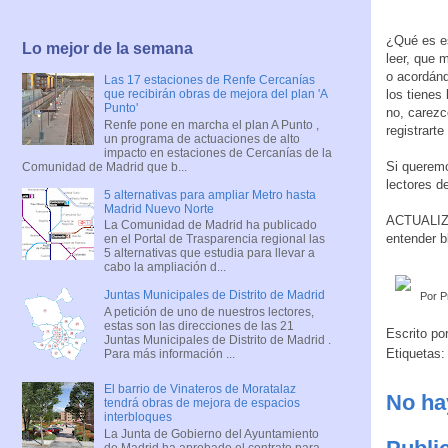
¿Qué es es
Lo mejor de la semana
leer, que 
o acordánd
Las 17 estaciones de Renfe Cercanías
los tienes
que recibirán obras de mejora del plan 'A
Punto'
no, carezc
Renfe pone en marcha el plan A Punto ,
registrart
un programa de actuaciones de alto
impacto en estaciones de Cercanías de la
Si queremo
Comunidad de Madrid que b...
lectores d
5 alternativas para ampliar Metro hasta
Madrid Nuevo Norte
ACTUALIZA
La Comunidad de Madrid ha publicado
entender b
en el Portal de Trasparencia regional las
5 alternativas que estudia para llevar a
cabo la ampliación d...
Juntas Municipales de Distrito de Madrid
Por P
A petición de uno de nuestros lectores,
estas son las direcciones de las 21
Escrito po
Juntas Municipales de Distrito de Madrid .
Etiquetas
Para más información ...
El barrio de Vinateros de Moratalaz
No ha
tendrá obras de mejora de espacios
interbloques
La Junta de Gobierno del Ayuntamiento
de Madrid ha aprobado el contrato para