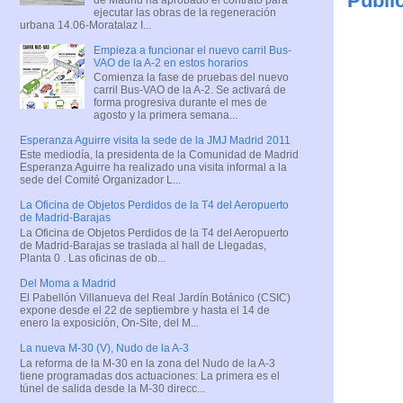
Publi
ejecutar las obras de la regeneración
urbana 14.06-Moratalaz I...
Empieza a funcionar el nuevo carril Bus-
VAO de la A-2 en estos horarios
Comienza la fase de pruebas del nuevo
carril Bus-VAO de la A-2. Se activará de
forma progresiva durante el mes de
agosto y la primera semana...
Esperanza Aguirre visita la sede de la JMJ Madrid 2011
Este mediodía, la presidenta de la Comunidad de Madrid
Esperanza Aguirre ha realizado una visita informal a la
sede del Comité Organizador L...
La Oficina de Objetos Perdidos de la T4 del Aeropuerto
de Madrid-Barajas
La Oficina de Objetos Perdidos de la T4 del Aeropuerto
de Madrid-Barajas se traslada al hall de Llegadas,
Planta 0 . Las oficinas de ob...
Del Moma a Madrid
El Pabellón Villanueva del Real Jardín Botánico (CSIC)
expone desde el 22 de septiembre y hasta el 14 de
enero la exposición, On-Site, del M...
La nueva M-30 (V), Nudo de la A-3
La reforma de la M-30 en la zona del Nudo de la A-3
tiene programadas dos actuaciones: La primera es el
túnel de salida desde la M-30 direcc...