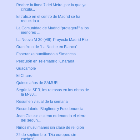
Reabre la línea 7 del Metro, por la que ya
circula...
El tráfico en el centro de Madrid se ha
reducido u...
La Comunidad de Madrid "protegerá" a los
menores ...
La Nueva M-30 (VIII). Proyecto Madrid Río
Gran éxito de "La Noche en Blanco"
Esperanza humillando a Simancas
Peliculón en Telemadrid: Charada
Guacamole
El Charro
Quince años de SAMUR
Según la SER, los retrasos en las obras de
la M-30...
Resumen visual de la semana
Recordatorio: Bloglines y Fotodenuncia
Joan Clos se estrena ordenando el cierre
del segun...
Niños musulmanes sin clase de religión
22 de septiembre: "Día europeo sin
coches"