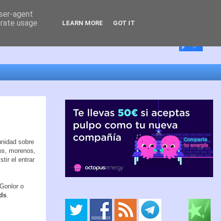
user-agent
erate usage
LEARN MORE
GOT IT
unidad sobre
ios, morenos,
ir el entrar
 Gonlor o
eds
.