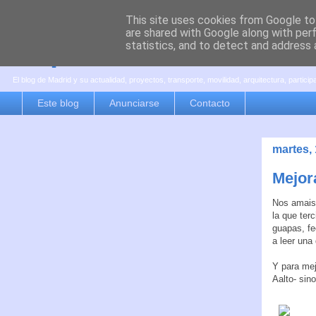
This site uses cookies from Google to 
are shared with Google along with per
es por madrid
statistics, and to detect and address 
El blog de Madrid y su actualidad, proyectos, transporte, movilidad, arquitectura, partici
Este blog
Anunciarse
Contacto
martes,
Mejora
Nos amais 
la que ter
guapas, fe
a leer una
Y para mej
Aalto- sin