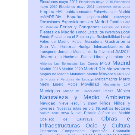
Elecciones mayo 2011
Elecciones mayo 2015
Elecciones
mayo 2019
Elecciones mayo 2021
Elecciones mayo 2023
Empleo
EMT
enbicipormadrid
Entrevistas por Madrid
España
esMADRIDtv
espormadrid
Eurovegas
Exposiciones en Madrid
Excursiones
Familia
Faro
Ferias y Congresos
de Moncloa
Festival de Otoño
Fiestas de Madrid
Fondo Estatal de Inversión Local
Fondo Estatal para el Empleo y la Sostenibilidad Local
Gastronomía
Fotos de Madrid
Fútbol
Ganadería
Historia
Gran Vía
Huelga
Intercambiadores de
transporte
Jornada Mundial de la Juventud JMJ2011
Jóvenes
La Noche en Blanco
Libros y literatura
Los
Madrid
M-30
Ahijones
Los Berrocales
Los Cerros
Madrid Río Manzanares
Madrid 2016
Madrid 2020
Mayores
Mapas de Madrid
Matadero Madrid
Mercado
Metro
Mercamadrid
de Frutas y Verduras de Legazpi
Movilidad
Metro Ligero
Motos
Movimiento 15M
Municipios
Música
Museo de Colecciones Reales
Naturaleza y Medio Ambiente
Navidad
Niños
Niños y
Nieve esquí y snow
jóvenes
Nuestros lectores
Nuestras rutas en bici
Nuevo Estadio Atlético de Madrid
Nueva sede BBVA
Obras e
Obelisco de Calatrava
Infraestructuras
Ocio y Cultura
Operación Campamento
Operación Chamartín