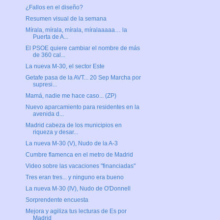
¿Fallos en el diseño?
Resumen visual de la semana
Mírala, mírala, mírala, míralaaaaa… la
Puerta de A...
El PSOE quiere cambiar el nombre de más
de 360 cal...
La nueva M-30, el sector Este
Getafe pasa de la AVT... 20 Sep Marcha por
supresi...
Mamá, nadie me hace caso... (ZP)
Nuevo aparcamiento para residentes en la
avenida d...
Madrid cabeza de los municipios en
riqueza y desar...
La nueva M-30 (V), Nudo de la A-3
Cumbre flamenca en el metro de Madrid
Video sobre las vacaciones "financiadas"
Tres eran tres... y ninguno era bueno
La nueva M-30 (IV), Nudo de O'Donnell
Sorprendente encuesta
Mejora y agiliza tus lecturas de Es por
Madrid