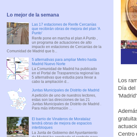
Lo mejor de la semana
Las 17 estaciones de Renfe Cercanías
que recibirán obras de mejora del plan 'A
Punto'
Renfe pone en marcha el plan A Punto ,
un programa de actuaciones de alto
impacto en estaciones de Cercanías de la
Comunidad de Madrid que b...
5 alternativas para ampliar Metro hasta
Madrid Nuevo Norte
La Comunidad de Madrid ha publicado
en el Portal de Trasparencia regional las
5 alternativas que estudia para llevar a
Los ram
cabo la ampliación d...
Día del
Juntas Municipales de Distrito de Madrid
'Madrid'
A petición de uno de nuestros lectores,
estas son las direcciones de las 21
Juntas Municipales de Distrito de Madrid .
Para más información ...
Además 
gratuita
El barrio de Vinateros de Moratalaz
tendrá obras de mejora de espacios
actuaci
interbloques
La Junta de Gobierno del Ayuntamiento
Centro 
de Madrid ha aprobado el contrato para