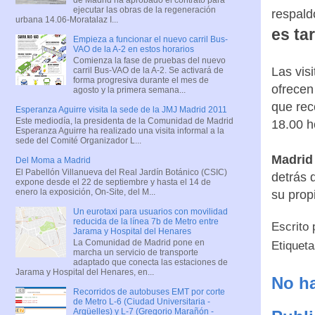
ejecutar las obras de la regeneración
respald
urbana 14.06-Moratalaz I...
es ta
Empieza a funcionar el nuevo carril Bus-
VAO de la A-2 en estos horarios
Comienza la fase de pruebas del nuevo
Las vis
carril Bus-VAO de la A-2. Se activará de
forma progresiva durante el mes de
ofrecen
agosto y la primera semana...
que rec
Esperanza Aguirre visita la sede de la JMJ Madrid 2011
Este mediodía, la presidenta de la Comunidad de Madrid
18.00 h
Esperanza Aguirre ha realizado una visita informal a la
sede del Comité Organizador L...
Madrid 
Del Moma a Madrid
El Pabellón Villanueva del Real Jardín Botánico (CSIC)
detrás 
expone desde el 22 de septiembre y hasta el 14 de
enero la exposición, On-Site, del M...
su prop
Un eurotaxi para usuarios con movilidad
reducida de la línea 7b de Metro entre
Escrito
Jarama y Hospital del Henares
La Comunidad de Madrid pone en
Etiquet
marcha un servicio de transporte
adaptado que conecta las estaciones de
Jarama y Hospital del Henares, en...
No ha
Recorridos de autobuses EMT por corte
de Metro L-6 (Ciudad Universitaria -
Argüelles) y L-7 (Gregorio Marañón -