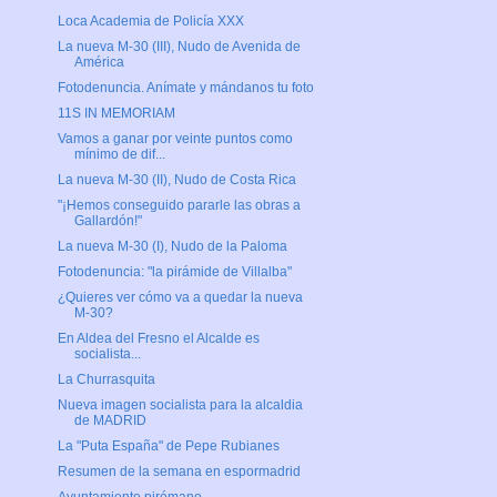
Loca Academia de Policía XXX
La nueva M-30 (III), Nudo de Avenida de
América
Fotodenuncia. Anímate y mándanos tu foto
11S IN MEMORIAM
Vamos a ganar por veinte puntos como
mínimo de dif...
La nueva M-30 (II), Nudo de Costa Rica
"¡Hemos conseguido pararle las obras a
Gallardón!"
La nueva M-30 (I), Nudo de la Paloma
Fotodenuncia: "la pirámide de Villalba"
¿Quieres ver cómo va a quedar la nueva
M-30?
En Aldea del Fresno el Alcalde es
socialista...
La Churrasquita
Nueva imagen socialista para la alcaldia
de MADRID
La "Puta España" de Pepe Rubianes
Resumen de la semana en espormadrid