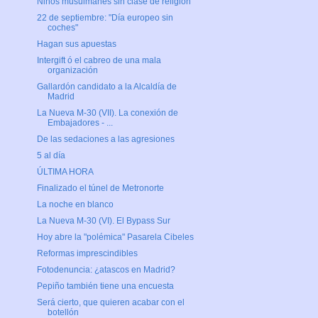
Niños musulmanes sin clase de religión
22 de septiembre: "Día europeo sin
coches"
Hagan sus apuestas
Intergift ó el cabreo de una mala
organización
Gallardón candidato a la Alcaldía de
Madrid
La Nueva M-30 (VII). La conexión de
Embajadores - ...
De las sedaciones a las agresiones
5 al día
ÚLTIMA HORA
Finalizado el túnel de Metronorte
La noche en blanco
La Nueva M-30 (VI). El Bypass Sur
Hoy abre la "polémica" Pasarela Cibeles
Reformas imprescindibles
Fotodenuncia: ¿atascos en Madrid?
Pepiño también tiene una encuesta
Será cierto, que quieren acabar con el
botellón