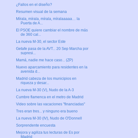
¿Fallos en el diseño?
Resumen visual de la semana
Mírala, mírala, mírala, míralaaaaa… la
Puerta de A...
El PSOE quiere cambiar el nombre de más
de 360 cal...
La nueva M-30, el sector Este
Getafe pasa de la AVT... 20 Sep Marcha por
supresi...
Mamá, nadie me hace caso... (ZP)
Nuevo aparcamiento para residentes en la
avenida d...
Madrid cabeza de los municipios en
riqueza y desar...
La nueva M-30 (V), Nudo de la A-3
Cumbre flamenca en el metro de Madrid
Video sobre las vacaciones "financiadas"
Tres eran tres... y ninguno era bueno
La nueva M-30 (IV), Nudo de O'Donnell
Sorprendente encuesta
Mejora y agiliza tus lecturas de Es por
Madrid