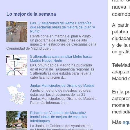
nueva i
cosmopo
Lo mejor de la semana
Las 17 estaciones de Renfe Cercanías
A parti
que recibirán obras de mejora del plan 'A
palabra
Punto'
Renfe pone en marcha el plan A Punto ,
ciudadan
un programa de actuaciones de alto
impacto en estaciones de Cercanías de la
y de la 
Comunidad de Madrid que b...
un graf
5 alternativas para ampliar Metro hasta
Madrid Nuevo Norte
TeleMad
La Comunidad de Madrid ha publicado
en el Portal de Trasparencia regional las
adaptan
5 alternativas que estudia para llevar a
cabo la ampliación d...
Madrid e
Juntas Municipales de Distrito de Madrid
A petición de uno de nuestros lectores,
En la pr
estas son las direcciones de las 21
autopro
Juntas Municipales de Distrito de Madrid .
Para más información ...
momento
mediodía
El barrio de Vinateros de Moratalaz
tendrá obras de mejora de espacios
interbloques
Más
aqu
La Junta de Gobierno del Ayuntamiento
de Madrid ha aprobado el contrato para