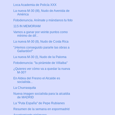
Loca Academia de Policía XXX
La nueva M-30 (III), Nudo de Avenida de
América
Fotodenuncia. Anímate y mándanos tu foto
11S IN MEMORIAM
Vamos a ganar por veinte puntos como
mínimo de dif...
La nueva M-30 (II), Nudo de Costa Rica
"¡Hemos conseguido pararle las obras a
Gallardón!"
La nueva M-30 (I), Nudo de la Paloma
Fotodenuncia: "la pirámide de Villalba"
¿Quieres ver cómo va a quedar la nueva
M-30?
En Aldea del Fresno el Alcalde es
socialista...
La Churrasquita
Nueva imagen socialista para la alcaldia
de MADRID
La "Puta España" de Pepe Rubianes
Resumen de la semana en espormadrid