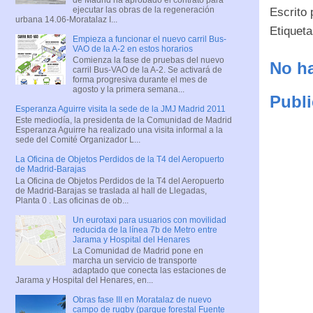
ejecutar las obras de la regeneración
Escrito
urbana 14.06-Moratalaz I...
Etiquet
Empieza a funcionar el nuevo carril Bus-
VAO de la A-2 en estos horarios
Comienza la fase de pruebas del nuevo
No ha
carril Bus-VAO de la A-2. Se activará de
forma progresiva durante el mes de
agosto y la primera semana...
Publi
Esperanza Aguirre visita la sede de la JMJ Madrid 2011
Este mediodía, la presidenta de la Comunidad de Madrid
Esperanza Aguirre ha realizado una visita informal a la
sede del Comité Organizador L...
La Oficina de Objetos Perdidos de la T4 del Aeropuerto
de Madrid-Barajas
La Oficina de Objetos Perdidos de la T4 del Aeropuerto
de Madrid-Barajas se traslada al hall de Llegadas,
Planta 0 . Las oficinas de ob...
Un eurotaxi para usuarios con movilidad
reducida de la línea 7b de Metro entre
Jarama y Hospital del Henares
La Comunidad de Madrid pone en
marcha un servicio de transporte
adaptado que conecta las estaciones de
Jarama y Hospital del Henares, en...
Obras fase III en Moratalaz de nuevo
campo de rugby (parque forestal Fuente