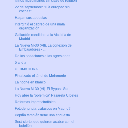
Niños musulmanes sin clase de religión
22 de septiembre: "Día europeo sin
coches"
Hagan sus apuestas
Intergift ó el cabreo de una mala
organización
Gallardón candidato a la Alcaldía de
Madrid
La Nueva M-30 (VII). La conexión de
Embajadores - ...
De las sedaciones a las agresiones
5 al día
ÚLTIMA HORA
Finalizado el túnel de Metronorte
La noche en blanco
La Nueva M-30 (VI). El Bypass Sur
Hoy abre la "polémica" Pasarela Cibeles
Reformas imprescindibles
Fotodenuncia: ¿atascos en Madrid?
Pepiño también tiene una encuesta
Será cierto, que quieren acabar con el
botellón