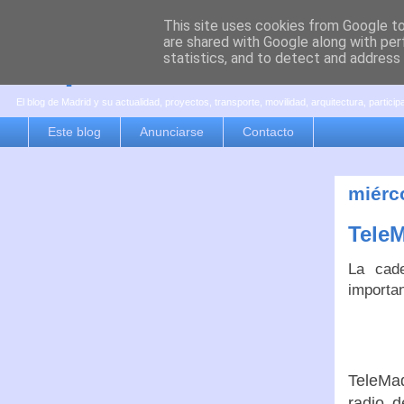
This site uses cookies from Google to 
are shared with Google along with per
es por madrid
statistics, and to detect and address
El blog de Madrid y su actualidad, proyectos, transporte, movilidad, arquitectura, partici
Este blog
Anunciarse
Contacto
miérc
Tele
La cad
importan
TeleMa
radio d