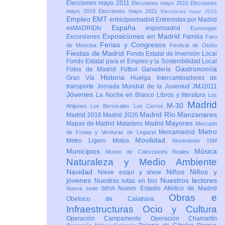
Elecciones mayo 2011
Elecciones mayo 2015
Elecciones
mayo 2019
Elecciones mayo 2021
Elecciones mayo 2023
Empleo
EMT
enbicipormadrid
Entrevistas por Madrid
España
esMADRIDtv
espormadrid
Eurovegas
Exposiciones en Madrid
Excursiones
Familia
Faro
Ferias y Congresos
de Moncloa
Festival de Otoño
Fiestas de Madrid
Fondo Estatal de Inversión Local
Fondo Estatal para el Empleo y la Sostenibilidad Local
Gastronomía
Fotos de Madrid
Fútbol
Ganadería
Historia
Gran Vía
Huelga
Intercambiadores de
transporte
Jornada Mundial de la Juventud JMJ2011
Jóvenes
La Noche en Blanco
Libros y literatura
Los
Madrid
M-30
Ahijones
Los Berrocales
Los Cerros
Madrid Río Manzanares
Madrid 2016
Madrid 2020
Mayores
Mapas de Madrid
Matadero Madrid
Mercado
Metro
Mercamadrid
de Frutas y Verduras de Legazpi
Movilidad
Metro Ligero
Motos
Movimiento 15M
Municipios
Música
Museo de Colecciones Reales
Naturaleza y Medio Ambiente
Navidad
Niños
Niños y
Nieve esquí y snow
jóvenes
Nuestros lectores
Nuestras rutas en bici
Nuevo Estadio Atlético de Madrid
Nueva sede BBVA
Obras e
Obelisco de Calatrava
Infraestructuras
Ocio y Cultura
Operación Campamento
Operación Chamartín