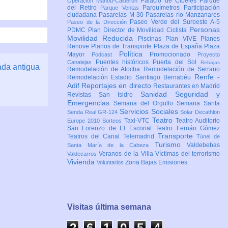
Palacio de Cibeles
Parque
Operación Mahou-Calderón
del Retiro
Parquímetros
Participación
Parque Ventas
ciudadana
Pasarelas M-30
Pasarelas río Manzanares
Paseo Verde del Suroeste A-5
Paseo de la Dirección
Personas
PDMC Plan Director de Movilidad Ciclista
Movilidad Reducida
Piscinas
Plan VIVE
Planes
Renove
Planos de Transporte
Plaza de España
Plaza
Política
Mayor
Promocionado
Podcast
Proyecto
Puentes históricos
Puerta del Sol
Canalejas
Rebajas
ada antigua
Remodelación de Atocha
Remodelación de Serrano
Renfe -
Remodelación Estadio Santiago Bernabéu
Adif
Reportajes en directo
Restaurantes en Madrid
Sanidad
Seguridad y
Revistas
San Isidro
Emergencias
Semana del Orgullo
Semana Santa
Servicios Sociales
Senda Real GR-124
Solar Decathlon
Teatro
Taxi-VTC
Teatro Auditorio
Europe 2010
Sorteos
San Lorenzo de El Escorial
Teatro Fernán Gómez
Transporte
Teatros del Canal
Telemadrid
Túnel de
Turismo
Valdebebas
Santa María de la Cabeza
Veranos de la Villa
Víctimas del terrorismo
Valdecarros
Vivienda
Zona Bajas Emisiones
Voluntarios
Visitas última semana
2
6
1
0
5
4