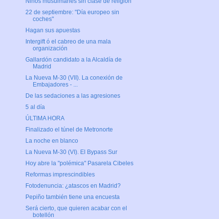
Niños musulmanes sin clase de religión
22 de septiembre: "Día europeo sin
coches"
Hagan sus apuestas
Intergift ó el cabreo de una mala
organización
Gallardón candidato a la Alcaldía de
Madrid
La Nueva M-30 (VII). La conexión de
Embajadores - ...
De las sedaciones a las agresiones
5 al día
ÚLTIMA HORA
Finalizado el túnel de Metronorte
La noche en blanco
La Nueva M-30 (VI). El Bypass Sur
Hoy abre la "polémica" Pasarela Cibeles
Reformas imprescindibles
Fotodenuncia: ¿atascos en Madrid?
Pepiño también tiene una encuesta
Será cierto, que quieren acabar con el
botellón