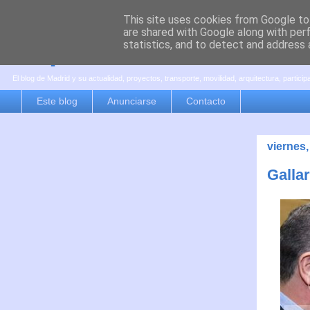
This site uses cookies from Google to 
are shared with Google along with per
es por madrid
statistics, and to detect and address 
El blog de Madrid y su actualidad, proyectos, transporte, movilidad, arquitectura, partici
Este blog
Anunciarse
Contacto
viernes
Galla