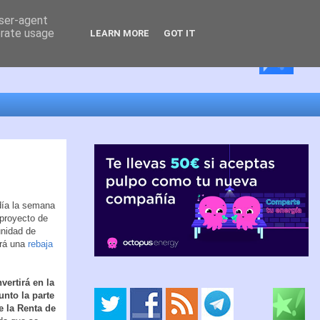
user-agent
erate usage
LEARN MORE
GOT IT
ía la semana
 proyecto de
nidad de
irá una
rebaja
vertirá en la
unto la parte
 la Renta de