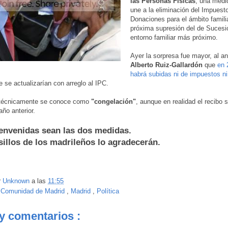
las Personas Físicas
, una medi
une a la eliminación del Impuest
Donaciones para el ámbito familia
próxima supresión del de Sucesi
entorno familiar más próximo.
Ayer la sorpresa fue mayor, al a
Alberto Ruiz-Gallardón
que
en 
habrá subidas ni de impuestos ni
 se actualizarían con arreglo al IPC.
 técnicamente se conoce como
"congelación"
, aunque en realidad el recibo 
año anterior.
envenidas sean las dos medidas.
sillos de los madrileños lo agradecerán.
r
Unknown
a las
11:55
:
Comunidad de Madrid
,
Madrid
,
Política
y comentarios :