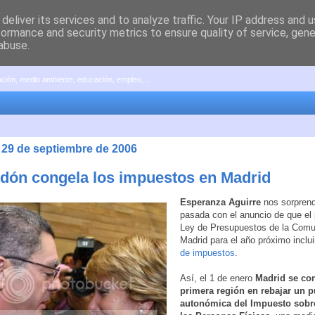
deliver its services and to analyze traffic. Your IP address and 
formance and security metrics to ensure quality of service, gen
abuse.
pación, medio ambiente, educación, empleo, ...
, 29 de septiembre de 2006
rdón congela los impuestos en Madrid
Esperanza Aguirre
nos sorprend
pasada con el anuncio de que el
Ley de Presupuestos de la Comu
Madrid para el año próximo inclu
de impuestos
.
Así, el 1 de enero
Madrid se con
primera región en rebajar un p
autonómica del Impuesto sobre