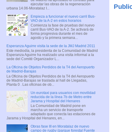
ejecutar las obras de la regeneración
Publi
urbana 14.06-Moratalaz I...
Empieza a funcionar el nuevo carril Bus-
VAO de la A-2 en estos horarios
Comienza la fase de pruebas del nuevo
carril Bus-VAO de la A-2. Se activará de
forma progresiva durante el mes de
agosto y la primera semana...
Esperanza Aguirre visita la sede de la JMJ Madrid 2011
Este mediodía, la presidenta de la Comunidad de Madrid
Esperanza Aguirre ha realizado una visita informal a la
sede del Comité Organizador L...
La Oficina de Objetos Perdidos de la T4 del Aeropuerto
de Madrid-Barajas
La Oficina de Objetos Perdidos de la T4 del Aeropuerto
de Madrid-Barajas se traslada al hall de Llegadas,
Planta 0 . Las oficinas de ob...
Un eurotaxi para usuarios con movilidad
reducida de la línea 7b de Metro entre
Jarama y Hospital del Henares
La Comunidad de Madrid pone en
marcha un servicio de transporte
adaptado que conecta las estaciones de
Jarama y Hospital del Henares, en...
Obras fase III en Moratalaz de nuevo
campo de rugby (parque forestal Fuente