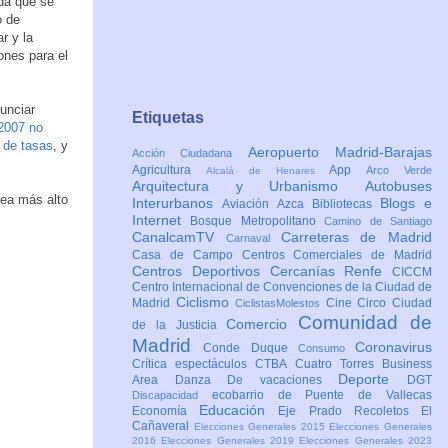
da que se
o de
r y la
ones para el
nunciar
Etiquetas
2007 no
 de tasas
, y
Aeropuerto Madrid-Barajas
Acción Ciudadana
Agricultura
App
Arco Verde
Alcalá de Henares
Arquitectura y Urbanismo
Autobuses
sea más alto
Interurbanos
Blogs e
Aviación
Azca
Bibliotecas
Internet
Bosque Metropolitano
Camino de Santiago
CanalcamTV
Carreteras de Madrid
Carnaval
Casa de Campo
Centros Comerciales de Madrid
Centros Deportivos
Cercanías Renfe
CICCM
Centro Internacional de Convenciones de la Ciudad de
Ciclismo
Madrid
Cine
Circo
Ciudad
CiclistasMolestos
Comunidad de
Comercio
de la Justicia
Madrid
Coronavirus
Conde Duque
Consumo
Crítica espectáculos
CTBA Cuatro Torres Business
Deporte
Area
Danza
De vacaciones
DGT
ecobarrio de Puente de Vallecas
Discapacidad
Educación
Economía
Eje Prado Recoletos
El
Cañaveral
Elecciones Generales 2015
Elecciones Generales
2016
Elecciones Generales 2019
Elecciones Generales 2023