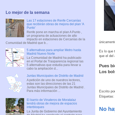
Lo mejor de la semana
Las 17 estaciones de Renfe Cercanías
que recibirán obras de mejora del plan 'A
Punto'
Renfe pone en marcha el plan A Punto ,
un programa de actuaciones de alto
impacto en estaciones de Cercanías de la
únicamente
Comunidad de Madrid que b...
5 alternativas para ampliar Metro hasta
Es lo que
Madrid Nuevo Norte
que el del 
La Comunidad de Madrid ha publicado
en el Portal de Trasparencia regional las
5 alternativas que estudia para llevar a
Pues bi
cabo la ampliación d...
Los bol
Juntas Municipales de Distrito de Madrid
A petición de uno de nuestros lectores,
estas son las direcciones de las 21
Juntas Municipales de Distrito de Madrid .
Para más información ...
Escrito po
Etiquetas
El barrio de Vinateros de Moratalaz
tendrá obras de mejora de espacios
interbloques
No ha
La Junta de Gobierno del Ayuntamiento
de Madrid ha aprobado el contrato para