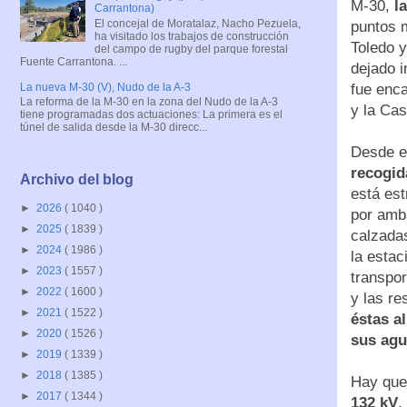
M-30,
l
Carrantona)
El concejal de Moratalaz, Nacho Pezuela,
puntos 
ha visitado los trabajos de construcción
Toledo y
del campo de rugby del parque forestal
Fuente Carrantona. ...
dejado i
La nueva M-30 (V), Nudo de la A-3
fue enc
La reforma de la M-30 en la zona del Nudo de la A-3
y la Ca
tiene programadas dos actuaciones: La primera es el
túnel de salida desde la M-30 direcc...
Desde e
recogid
Archivo del blog
está es
►
2026
( 1040 )
por amb
►
2025
( 1839 )
calzada
►
2024
( 1986 )
la esta
►
2023
( 1557 )
transpor
►
2022
( 1600 )
y las re
►
2021
( 1522 )
éstas a
►
2020
( 1526 )
sus ag
►
2019
( 1339 )
►
2018
( 1385 )
Hay que 
►
2017
( 1344 )
132 kV
,