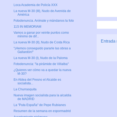
Loca Academia de Policía XXX
La nueva M-30 (III), Nudo de Avenida de
América
Fotodenuncia. Anímate y mándanos tu foto
11S IN MEMORIAM
Vamos a ganar por veinte puntos como
mínimo de dif...
Entrada 
La nueva M-30 (II), Nudo de Costa Rica
"¡Hemos conseguido pararle las obras a
Gallardón!"
La nueva M-30 (I), Nudo de la Paloma
Fotodenuncia: "la pirámide de Villalba"
¿Quieres ver cómo va a quedar la nueva
M-30?
En Aldea del Fresno el Alcalde es
socialista...
La Churrasquita
Nueva imagen socialista para la alcaldia
de MADRID
La "Puta España" de Pepe Rubianes
Resumen de la semana en espormadrid