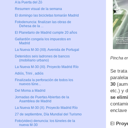
A la Puerta del Zó
Resumen visual de la semana
El domingo las bicicletas tomarán Madrid
Fotodenuncia: finalizan las obras de
Dehesa de la ...
El Planetario de Madrid cumple 20 años
Gallardón congela los impuestos en
Madrid
La Nueva M-30 (XII). Avenida de Portugal
Detenidos seis ladrones de bancos
Pincha en
(mobiliario urbano)
La Nueva M-30 (XI). Proyecto Madrid Río
Se trat
Adiós, Trini , adiós
paralel
Finalizada la perforación de todos los
30
(aume
nuevos túne...
etc.) y 
Del Moma a Madrid
se elim
Jornadas de Puertas Abiertas de la
Asamblea de Madrid
contami
La Nueva M-30 (X). Proyecto Madrid Río
enclave 
27 de septiembre, Día Mundial del Turismo
Foto(video) denuncia: los túneles de la
El
Proy
nueva M-30