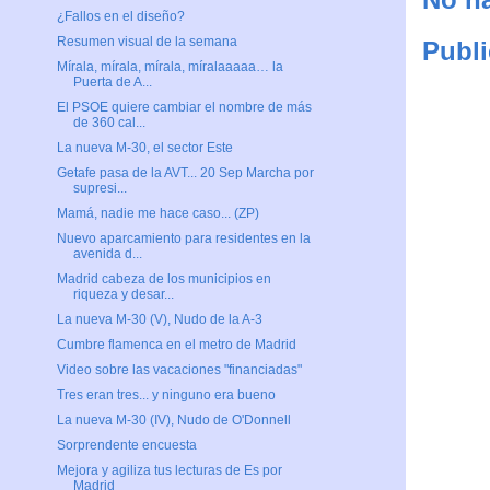
¿Fallos en el diseño?
Resumen visual de la semana
Publi
Mírala, mírala, mírala, míralaaaaa… la
Puerta de A...
El PSOE quiere cambiar el nombre de más
de 360 cal...
La nueva M-30, el sector Este
Getafe pasa de la AVT... 20 Sep Marcha por
supresi...
Mamá, nadie me hace caso... (ZP)
Nuevo aparcamiento para residentes en la
avenida d...
Madrid cabeza de los municipios en
riqueza y desar...
La nueva M-30 (V), Nudo de la A-3
Cumbre flamenca en el metro de Madrid
Video sobre las vacaciones "financiadas"
Tres eran tres... y ninguno era bueno
La nueva M-30 (IV), Nudo de O'Donnell
Sorprendente encuesta
Mejora y agiliza tus lecturas de Es por
Madrid