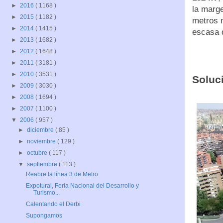
►
2016
( 1168 )
la marge
►
2015
( 1182 )
metros 
►
2014
( 1415 )
escasa d
►
2013
( 1682 )
►
2012
( 1648 )
►
2011
( 3181 )
►
2010
( 3531 )
Soluc
►
2009
( 3030 )
►
2008
( 1694 )
►
2007
( 1100 )
▼
2006
( 957 )
►
diciembre
( 85 )
►
noviembre
( 129 )
►
octubre
( 117 )
▼
septiembre
( 113 )
Reabre la línea 3 de Metro
Expotural, Feria Nacional del Desarrollo y
Turismo...
Calentando el Derbi
Supongamos