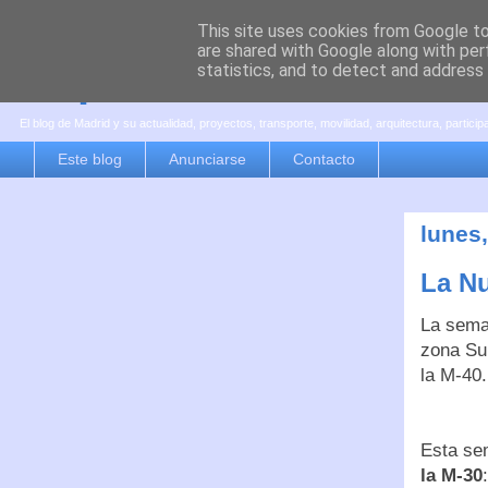
This site uses cookies from Google to 
are shared with Google along with per
es por madrid
statistics, and to detect and address
El blog de Madrid y su actualidad, proyectos, transporte, movilidad, arquitectura, partici
Este blog
Anunciarse
Contacto
lunes
La Nu
La sema
zona Sur
la M-40.
Esta se
la M-30
: