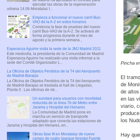
ejecutar las obras de la regeneración
urbana 14.06-Moratalaz I...
Empieza a funcionar el nuevo carril Bus-
VAO de la A-2 en estos horarios
Comienza la fase de pruebas del nuevo
carril Bus-VAO de la A-2. Se activará de
forma progresiva durante el mes de
agosto y la primera semana...
Esperanza Aguirre visita la sede de la JMJ Madrid 2011
Este mediodía, la presidenta de la Comunidad de Madrid
Esperanza Aguirre ha realizado una visita informal a la
sede del Comité Organizador L...
Pincha en
La Oficina de Objetos Perdidos de la T4 del Aeropuerto
de Madrid-Barajas
El tramo
La Oficina de Objetos Perdidos de la T4 del Aeropuerto
de Monis
de Madrid-Barajas se traslada al hall de Llegadas,
Planta 0 . Las oficinas de ob...
de altos
en las v
Un eurotaxi para usuarios con movilidad
reducida de la línea 7b de Metro entre
viario, 
Jarama y Hospital del Henares
La Comunidad de Madrid pone en
produce
marcha un servicio de transporte
los Nudo
adaptado que conecta las estaciones de
Jarama y Hospital del Henares, en...
Obras fase III en Moratalaz de nuevo
Hay que
campo de rugby (parque forestal Fuente