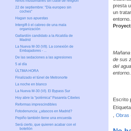
Niños musulmanes sin clase de religión
presta u
22 de septiembre: "Día europeo sin
coches"
un trata
Hagan sus apuestas
entorno
Intergift ó el cabreo de una mala
Proyect
organización
Gallardón candidato a la Alcaldía de
Madrid
La Nueva M-30 (VII). La conexión de
Embajadores - ...
Mañana 
De las sedaciones a las agresiones
de sus z
5 al día
del agua
ÚLTIMA HORA
entorno
.
Finalizado el túnel de Metronorte
La noche en blanco
La Nueva M-30 (VI). El Bypass Sur
Hoy abre la "polémica" Pasarela Cibeles
Escrito
Reformas imprescindibles
Etiquet
Fotodenuncia: ¿atascos en Madrid?
,
Obras 
Pepiño también tiene una encuesta
Será cierto, que quieren acabar con el
botellón
No ha