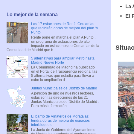
La 
Lo mejor de la semana
El 
Las 17 estaciones de Renfe Cercanías
que recibirán obras de mejora del plan 'A
Punto'
Renfe pone en marcha el plan A Punto ,
un programa de actuaciones de alto
impacto en estaciones de Cercanías de la
Situac
Comunidad de Madrid que b...
5 alternativas para ampliar Metro hasta
Madrid Nuevo Norte
La Comunidad de Madrid ha publicado
en el Portal de Trasparencia regional las
5 alternativas que estudia para llevar a
cabo la ampliación d...
Juntas Municipales de Distrito de Madrid
A petición de uno de nuestros lectores,
estas son las direcciones de las 21
Juntas Municipales de Distrito de Madrid .
Para más información ...
El barrio de Vinateros de Moratalaz
tendrá obras de mejora de espacios
interbloques
La Junta de Gobierno del Ayuntamiento
de Madrid ha aprobado el contrato para