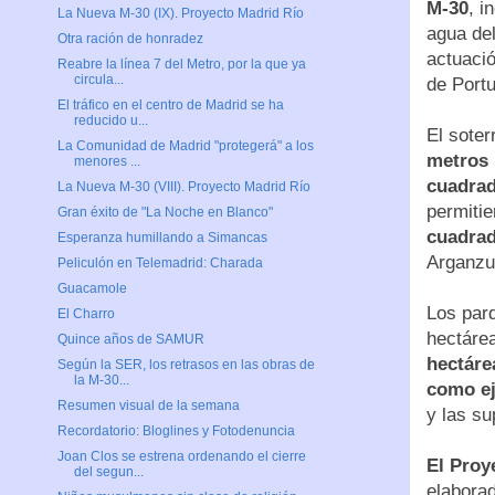
M-30
, i
La Nueva M-30 (IX). Proyecto Madrid Río
agua del
Otra ración de honradez
actuaci
Reabre la línea 7 del Metro, por la que ya
circula...
de Portu
El tráfico en el centro de Madrid se ha
reducido u...
El soter
La Comunidad de Madrid "protegerá" a los
metros
menores ...
cuadra
La Nueva M-30 (VIII). Proyecto Madrid Río
permiti
Gran éxito de "La Noche en Blanco"
cuadrad
Esperanza humillando a Simancas
Arganzu
Peliculón en Telemadrid: Charada
Guacamole
Los par
El Charro
hectárea
Quince años de SAMUR
hectáre
Según la SER, los retrasos en las obras de
la M-30...
como ej
Resumen visual de la semana
y las su
Recordatorio: Bloglines y Fotodenuncia
Joan Clos se estrena ordenando el cierre
El Proy
del segun...
elaborad