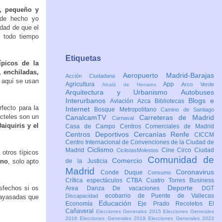
o, pequeño y
 de hecho yo
edad de que el
 todo tiempo
Etiquetas
ípicos de la
, enchiladas,
Aeropuerto Madrid-Barajas
Acción Ciudadana
e aquí se usan
Agricultura
App
Arco Verde
Alcalá de Henares
Arquitectura y Urbanismo
Autobuses
Interurbanos
Blogs e
Aviación
Azca
Bibliotecas
fecto para la
Internet
Bosque Metropolitano
Camino de Santiago
cteles son un
CanalcamTV
Carreteras de Madrid
Carnaval
aiquiris y el
Casa de Campo
Centros Comerciales de Madrid
Centros Deportivos
Cercanías Renfe
CICCM
Centro Internacional de Convenciones de la Ciudad de
Ciclismo
Madrid
Cine
Circo
Ciudad
CiclistasMolestos
 otros típicos
Comunidad de
Comercio
ano
, solo apto
de la Justicia
Madrid
Coronavirus
Conde Duque
Consumo
Crítica espectáculos
CTBA Cuatro Torres Business
Deporte
isfechos si os
Area
Danza
De vacaciones
DGT
ecobarrio de Puente de Vallecas
Discapacidad
 payasadas que
Educación
Economía
Eje Prado Recoletos
El
Cañaveral
Elecciones Generales 2015
Elecciones Generales
2016
Elecciones Generales 2019
Elecciones Generales 2023