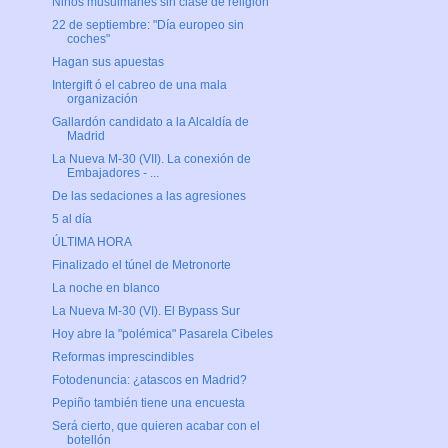
Niños musulmanes sin clase de religión
22 de septiembre: "Día europeo sin
coches"
Hagan sus apuestas
Intergift ó el cabreo de una mala
organización
Gallardón candidato a la Alcaldía de
Madrid
La Nueva M-30 (VII). La conexión de
Embajadores - ...
De las sedaciones a las agresiones
5 al día
ÚLTIMA HORA
Finalizado el túnel de Metronorte
La noche en blanco
La Nueva M-30 (VI). El Bypass Sur
Hoy abre la "polémica" Pasarela Cibeles
Reformas imprescindibles
Fotodenuncia: ¿atascos en Madrid?
Pepiño también tiene una encuesta
Será cierto, que quieren acabar con el
botellón