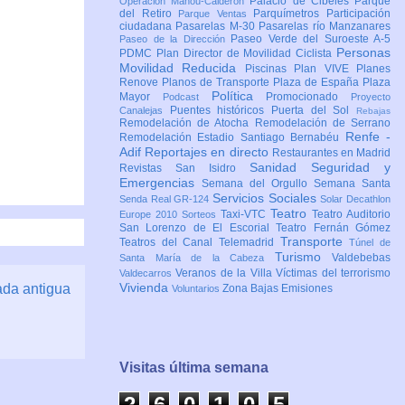
Palacio de Cibeles
Parque
Operación Mahou-Calderón
del Retiro
Parquímetros
Participación
Parque Ventas
ciudadana
Pasarelas M-30
Pasarelas río Manzanares
Paseo Verde del Suroeste A-5
Paseo de la Dirección
Personas
PDMC Plan Director de Movilidad Ciclista
Movilidad Reducida
Piscinas
Plan VIVE
Planes
Renove
Planos de Transporte
Plaza de España
Plaza
Política
Mayor
Promocionado
Podcast
Proyecto
Puentes históricos
Puerta del Sol
Canalejas
Rebajas
Remodelación de Atocha
Remodelación de Serrano
Renfe -
Remodelación Estadio Santiago Bernabéu
Adif
Reportajes en directo
Restaurantes en Madrid
Sanidad
Seguridad y
Revistas
San Isidro
Emergencias
Semana del Orgullo
Semana Santa
Servicios Sociales
Senda Real GR-124
Solar Decathlon
Teatro
Taxi-VTC
Teatro Auditorio
Europe 2010
Sorteos
San Lorenzo de El Escorial
Teatro Fernán Gómez
Transporte
Teatros del Canal
Telemadrid
Túnel de
Turismo
Valdebebas
Santa María de la Cabeza
Veranos de la Villa
Víctimas del terrorismo
Valdecarros
Vivienda
ada antigua
Zona Bajas Emisiones
Voluntarios
Visitas última semana
2
6
0
1
0
6