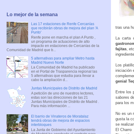
Lo mejor de la semana
Las 17 estaciones de Renfe Cercanías
tras una hu
que recibirán obras de mejora del plan 'A
Punto'
Renfe pone en marcha el plan A Punto ,
La carta
un programa de actuaciones de alto
gastrono
impacto en estaciones de Cercanías de la
fajitas
, et
Comunidad de Madrid que b...
ingredient
5 alternativas para ampliar Metro hasta
Madrid Nuevo Norte
Los plati
La Comunidad de Madrid ha publicado
iniciación
en el Portal de Trasparencia regional las
complemen
5 alternativas que estudia para llevar a
cabo la ampliación d...
genial Te
Juntas Municipales de Distrito de Madrid
Entre los 
A petición de uno de nuestros lectores,
sabores de
estas son las direcciones de las 21
Juntas Municipales de Distrito de Madrid .
para los m
Para más información ...
No es un r
El barrio de Vinateros de Moratalaz
gusta la c
tendrá obras de mejora de espacios
se realiza
interbloques
El Charro
La Junta de Gobierno del Ayuntamiento
de Madrid ha aprobado el contrato para