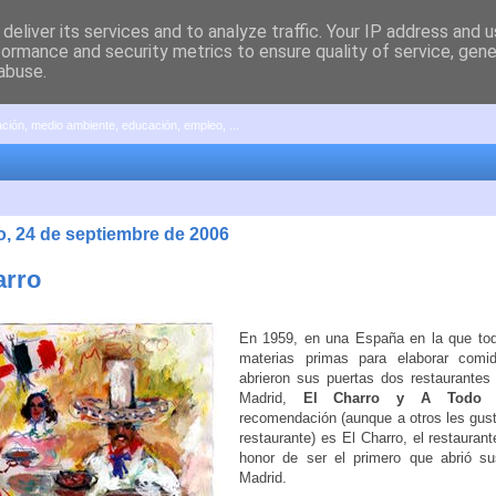
deliver its services and to analyze traffic. Your IP address and 
formance and security metrics to ensure quality of service, gen
abuse.
pación, medio ambiente, educación, empleo, ...
, 24 de septiembre de 2006
arro
En 1959, en una España en la que tod
materias primas para elaborar comi
abrieron sus puertas dos restaurante
Madrid,
El Charro y A Todo 
recomendación (aunque a otros les gust
restaurante) es El Charro, el restaurant
honor de ser el primero que abrió s
Madrid.