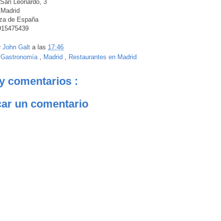
 San Leonardo, 3
 Madrid
aza de España
 915475439
r
John Galt
a las
17:46
:
Gastronomía
,
Madrid
,
Restaurantes en Madrid
y comentarios :
car un comentario