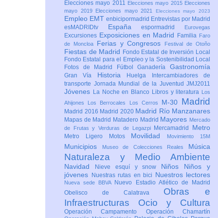
Elecciones mayo 2011
Elecciones mayo 2015
Elecciones
mayo 2019
Elecciones mayo 2021
Elecciones mayo 2023
Empleo
EMT
enbicipormadrid
Entrevistas por Madrid
España
esMADRIDtv
espormadrid
Eurovegas
Exposiciones en Madrid
Excursiones
Familia
Faro
Ferias y Congresos
de Moncloa
Festival de Otoño
Fiestas de Madrid
Fondo Estatal de Inversión Local
Fondo Estatal para el Empleo y la Sostenibilidad Local
Gastronomía
Fotos de Madrid
Fútbol
Ganadería
Historia
Gran Vía
Huelga
Intercambiadores de
transporte
Jornada Mundial de la Juventud JMJ2011
Jóvenes
La Noche en Blanco
Libros y literatura
Los
Madrid
M-30
Ahijones
Los Berrocales
Los Cerros
Madrid Río Manzanares
Madrid 2016
Madrid 2020
Mayores
Mapas de Madrid
Matadero Madrid
Mercado
Metro
Mercamadrid
de Frutas y Verduras de Legazpi
Movilidad
Metro Ligero
Motos
Movimiento 15M
Municipios
Música
Museo de Colecciones Reales
Naturaleza y Medio Ambiente
Navidad
Niños
Niños y
Nieve esquí y snow
jóvenes
Nuestros lectores
Nuestras rutas en bici
Nuevo Estadio Atlético de Madrid
Nueva sede BBVA
Obras e
Obelisco de Calatrava
Infraestructuras
Ocio y Cultura
Operación Campamento
Operación Chamartín