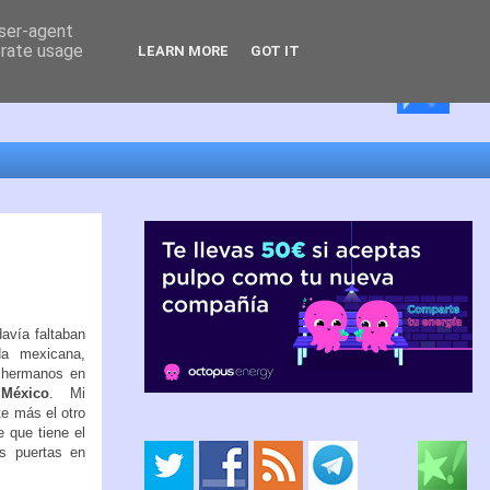
user-agent
erate usage
LEARN MORE
GOT IT
avía faltaban
da mexicana,
s hermanos en
México
. Mi
e más el otro
e que tiene el
us puertas en