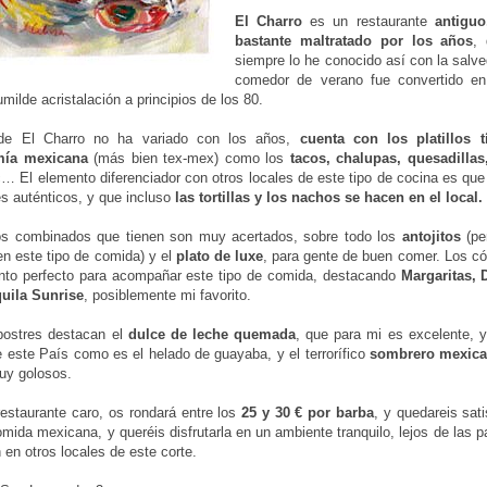
El Charro
es un restaurante
antigu
bastante maltratado por los años
,
siempre lo he conocido así con la salv
comedor de verano fue convertido en
milde acristalación a principios de los 80.
 de El Charro no ha variado con los años,
cuenta con los platillos t
mía mexicana
(más bien tex-mex) como los
tacos, chalupas, quesadillas
c… El elemento diferenciador con otros locales de este tipo de cocina es qu
es auténticos, y que incluso
las tortillas y los nachos se hacen en el local.
llos combinados que tienen son muy acertados, sobre todo los
antojitos
(per
 en este tipo de comida) y el
plato de luxe
, para gente de buen comer. Los có
to perfecto para acompañar este tipo de comida, destacando
Margaritas, D
quila Sunrise
, posiblemente mi favorito.
postres destacan el
dulce de leche quemada
, que para mi es excelente, y
 este País como es el helado de guayaba, y el terrorífico
sombrero mexic
uy golosos.
estaurante caro, os rondará entre los
25 y 30 € por barba
, y quedareis sat
omida mexicana, y queréis disfrutarla en un ambiente tranquilo, lejos de las
n en otros locales de este corte.