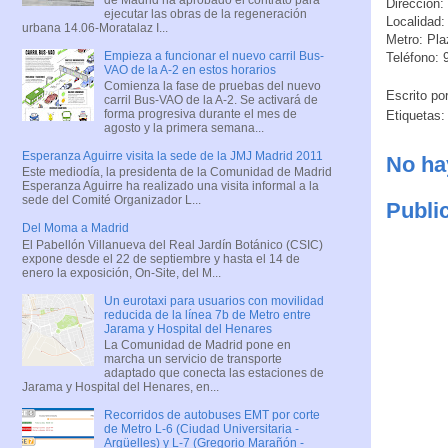
Dirección:
ejecutar las obras de la regeneración
Localidad:
urbana 14.06-Moratalaz I...
Metro: Pl
Empieza a funcionar el nuevo carril Bus-
Teléfono:
VAO de la A-2 en estos horarios
Comienza la fase de pruebas del nuevo
Escrito po
carril Bus-VAO de la A-2. Se activará de
forma progresiva durante el mes de
Etiquetas
agosto y la primera semana...
Esperanza Aguirre visita la sede de la JMJ Madrid 2011
No ha
Este mediodía, la presidenta de la Comunidad de Madrid
Esperanza Aguirre ha realizado una visita informal a la
sede del Comité Organizador L...
Publi
Del Moma a Madrid
El Pabellón Villanueva del Real Jardín Botánico (CSIC)
expone desde el 22 de septiembre y hasta el 14 de
enero la exposición, On-Site, del M...
Un eurotaxi para usuarios con movilidad
reducida de la línea 7b de Metro entre
Jarama y Hospital del Henares
La Comunidad de Madrid pone en
marcha un servicio de transporte
adaptado que conecta las estaciones de
Jarama y Hospital del Henares, en...
Recorridos de autobuses EMT por corte
de Metro L-6 (Ciudad Universitaria -
Argüelles) y L-7 (Gregorio Marañón -