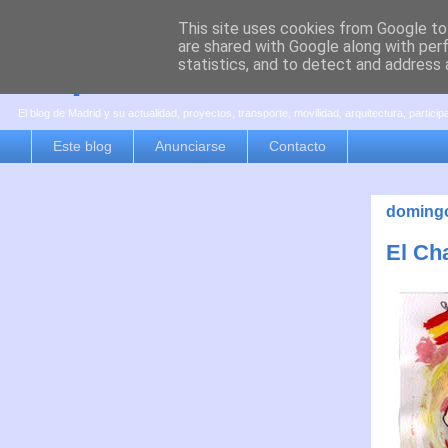
This site uses cookies from Google to 
are shared with Google along with per
es por madrid
statistics, and to detect and address 
El blog de Madrid y su actualidad, proyectos, transporte, movilidad, arquitectura, partici
Este blog
Anunciarse
Contacto
domingo
El Ch