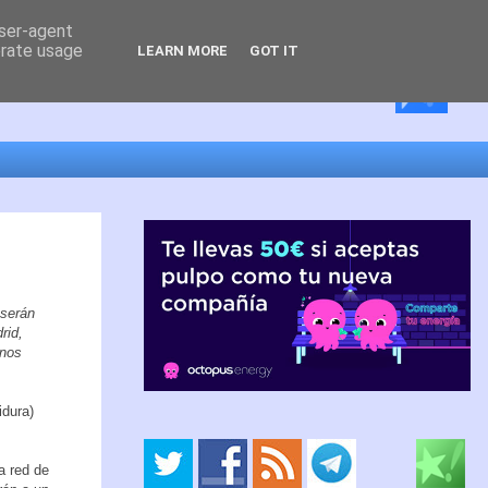
user-agent
erate usage
LEARN MORE
GOT IT
 serán
rid,
 nos
idura)
a red de