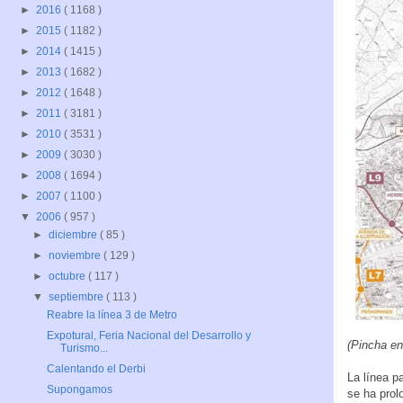
►
2016
( 1168 )
►
2015
( 1182 )
►
2014
( 1415 )
►
2013
( 1682 )
►
2012
( 1648 )
►
2011
( 3181 )
►
2010
( 3531 )
►
2009
( 3030 )
►
2008
( 1694 )
►
2007
( 1100 )
▼
2006
( 957 )
►
diciembre
( 85 )
►
noviembre
( 129 )
►
octubre
( 117 )
▼
septiembre
( 113 )
Reabre la línea 3 de Metro
Expotural, Feria Nacional del Desarrollo y
(Pincha en
Turismo...
Calentando el Derbi
La línea p
Supongamos
se ha prol