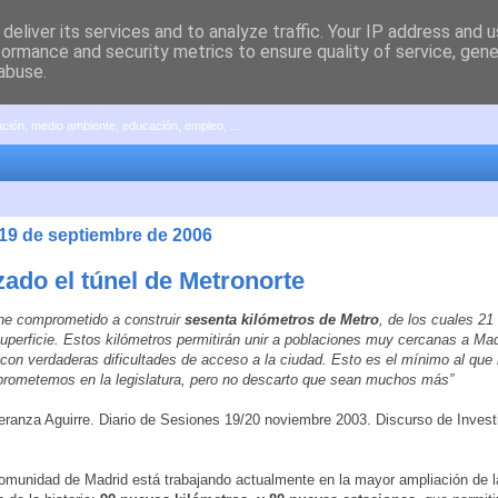
deliver its services and to analyze traffic. Your IP address and 
formance and security metrics to ensure quality of service, gen
abuse.
pación, medio ambiente, educación, empleo, ...
 19 de septiembre de 2006
zado el túnel de Metronorte
he comprometido a construir
sesenta kilómetros de Metro
, de los cuales 21
uperficie. Estos kilómetros permitirán unir a poblaciones muy cercanas a Mad
 con verdaderas dificultades de acceso a la ciudad. Esto es el mínimo al que
rometemos en la legislatura, pero no descarto que sean muchos más”
eranza Aguirre. Diario de Sesiones 19/20 noviembre 2003. Discurso de Invest
omunidad de Madrid está trabajando actualmente en la mayor ampliación de l