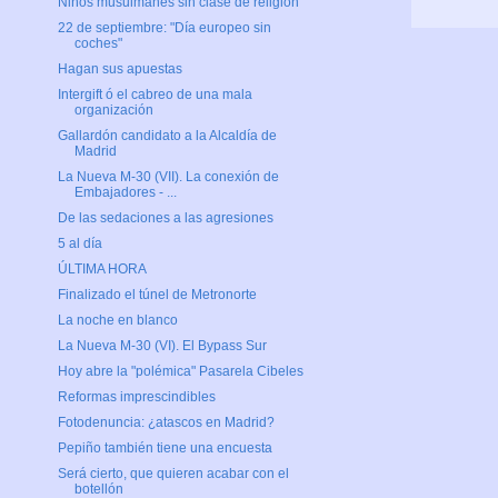
Niños musulmanes sin clase de religión
22 de septiembre: "Día europeo sin
coches"
Hagan sus apuestas
Intergift ó el cabreo de una mala
organización
Gallardón candidato a la Alcaldía de
Madrid
La Nueva M-30 (VII). La conexión de
Embajadores - ...
De las sedaciones a las agresiones
5 al día
ÚLTIMA HORA
Finalizado el túnel de Metronorte
La noche en blanco
La Nueva M-30 (VI). El Bypass Sur
Hoy abre la "polémica" Pasarela Cibeles
Reformas imprescindibles
Fotodenuncia: ¿atascos en Madrid?
Pepiño también tiene una encuesta
Será cierto, que quieren acabar con el
botellón