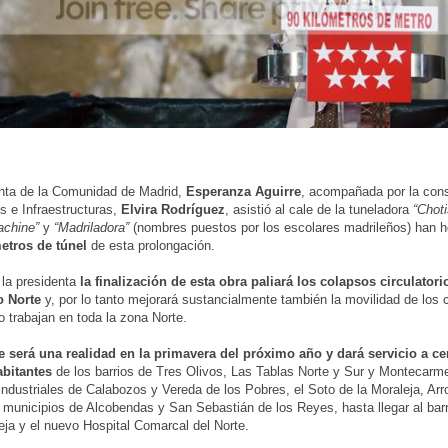
nta de la Comunidad de Madrid,
Esperanza Aguirre
, acompañada por la cons
s e Infraestructuras,
Elvira Rodríguez
, asistió al cale de la tuneladora
“Choti
achine”
y
“Madriladora”
(nombres puestos por los escolares madrileños) han h
metros de túnel
de esta prolongación.
e la presidenta
la finalización de esta obra paliará los colapsos circulatori
o Norte
y, por lo tanto mejorará sustancialmente también la movilidad de los
o trabajan en toda la zona Norte.
e será una realidad en la primavera del próximo año y dará servicio a ce
abitantes
de los barrios de Tres Olivos, Las Tablas Norte y Sur y Montecarme
industriales de Calabozos y Vereda de los Pobres, el Soto de la Moraleja, Arr
 municipios de Alcobendas y San Sebastián de los Reyes, hasta llegar al barr
ja y el nuevo Hospital Comarcal del Norte.