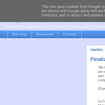
This site uses cookies from Google to 
are shared with Google along with per
es por madrid
statistics, and to detect and address 
El blog de Madrid y su actualidad, proyectos, transporte, movilidad, arquitectura, partici
Este blog
Anunciarse
Contacto
martes,
Finali
“Me 
por s
pero
comp
(Esp
La C