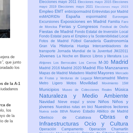
Elecciones mayo 2011
Elecciones mayo 2015
Elecciones
mayo 2019
Elecciones mayo 2021
Elecciones mayo 2023
Empleo
EMT
enbicipormadrid
Entrevistas por Madrid
España
esMADRIDtv
espormadrid
Eurovegas
Exposiciones en Madrid
Excursiones
Familia
Faro
Ferias y Congresos
de Moncloa
Festival de Otoño
Fiestas de Madrid
Fondo Estatal de Inversión Local
Fondo Estatal para el Empleo y la Sostenibilidad Local
Gastronomía
Fotos de Madrid
Fútbol
Ganadería
Historia
Gran Vía
Huelga
Intercambiadores de
transporte
Jornada Mundial de la Juventud JMJ2011
Jóvenes
La Noche en Blanco
Libros y literatura
Los
ejera de
Madrid
s”,
que junto
M-30
Ahijones
Los Berrocales
Los Cerros
oradado los
Madrid Río Manzanares
Madrid 2016
Madrid 2020
Mayores
Mapas de Madrid
Matadero Madrid
Mercado
Metro
Mercamadrid
de Frutas y Verduras de Legazpi
Movilidad
Metro Ligero
Motos
os de la A-1
Movimiento 15M
 ciudadanos
Municipios
Música
Museo de Colecciones Reales
Naturaleza y Medio Ambiente
Navidad
Niños
Niños y
Nieve esquí y snow
rca de
jóvenes
Nuestros lectores
Nuestras rutas en bici
lo, los
Nuevo Estadio Atlético de Madrid
Nueva sede BBVA
oyo de la
Obras e
Obelisco de Calatrava
io de la
Infraestructuras
Ocio y Cultura
Operación Campamento
Operación Chamartín