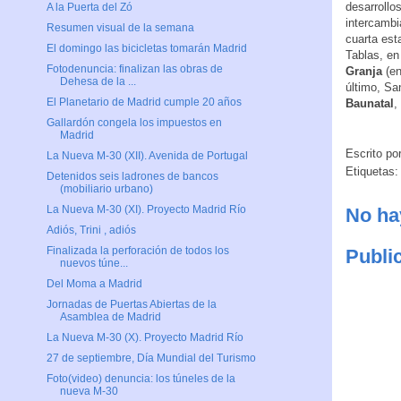
desarrollo
A la Puerta del Zó
intercamb
Resumen visual de la semana
cuarta es
El domingo las bicicletas tomarán Madrid
Tablas, en
Fotodenuncia: finalizan las obras de
Granja
(en
Dehesa de la ...
último, Sa
El Planetario de Madrid cumple 20 años
Baunatal
,
Gallardón congela los impuestos en
Madrid
Escrito po
La Nueva M-30 (XII). Avenida de Portugal
Etiquetas
Detenidos seis ladrones de bancos
(mobiliario urbano)
La Nueva M-30 (XI). Proyecto Madrid Río
No ha
Adiós, Trini , adiós
Finalizada la perforación de todos los
Publi
nuevos túne...
Del Moma a Madrid
Jornadas de Puertas Abiertas de la
Asamblea de Madrid
La Nueva M-30 (X). Proyecto Madrid Río
27 de septiembre, Día Mundial del Turismo
Foto(video) denuncia: los túneles de la
nueva M-30