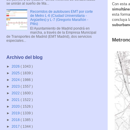
se unirán al sueño de Ma...
Con esta 
simultáne
Recorridos de autobuses EMT por corte
esta forma
de Metro L-6 (Ciudad Universitaria -
concluya l
Argüelles) y L-7 (Gregorio Marañón -
Pitis)
suburban
El Ayuntamiento de Madrid pondrá en
marcha, a través de la Empresa Municipal
de Transportes de Madrid (EMT Madrid), dos servicios
Metrono
especiales...
Archivo del blog
►
2026
( 1043 )
►
2025
( 1839 )
►
2024
( 1986 )
►
2023
( 1557 )
►
2022
( 1600 )
►
2021
( 1522 )
►
2020
( 1526 )
►
2019
( 1339 )
►
2018
( 1385 )
►
2017
( 1344 )