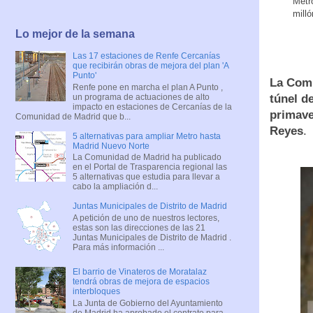
Metro
milló
Lo mejor de la semana
Las 17 estaciones de Renfe Cercanías
que recibirán obras de mejora del plan 'A
Punto'
La Comu
Renfe pone en marcha el plan A Punto ,
un programa de actuaciones de alto
túnel de
impacto en estaciones de Cercanías de la
primave
Comunidad de Madrid que b...
Reyes
.
5 alternativas para ampliar Metro hasta
Madrid Nuevo Norte
La Comunidad de Madrid ha publicado
en el Portal de Trasparencia regional las
5 alternativas que estudia para llevar a
cabo la ampliación d...
Juntas Municipales de Distrito de Madrid
A petición de uno de nuestros lectores,
estas son las direcciones de las 21
Juntas Municipales de Distrito de Madrid .
Para más información ...
El barrio de Vinateros de Moratalaz
tendrá obras de mejora de espacios
interbloques
La Junta de Gobierno del Ayuntamiento
de Madrid ha aprobado el contrato para