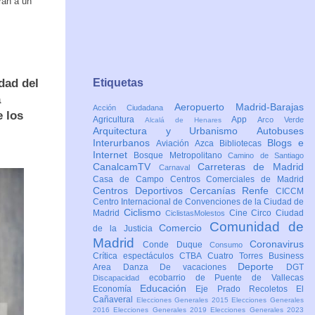
rán a un
dad del
Etiquetas
a
Aeropuerto Madrid-Barajas
Acción Ciudadana
e los
Agricultura
App
Arco Verde
Alcalá de Henares
Arquitectura y Urbanismo
Autobuses
Interurbanos
Blogs e
Aviación
Azca
Bibliotecas
Internet
Bosque Metropolitano
Camino de Santiago
CanalcamTV
Carreteras de Madrid
Carnaval
Casa de Campo
Centros Comerciales de Madrid
Centros Deportivos
Cercanías Renfe
CICCM
Centro Internacional de Convenciones de la Ciudad de
Ciclismo
Madrid
Cine
Circo
Ciudad
CiclistasMolestos
Comunidad de
Comercio
de la Justicia
Madrid
Coronavirus
Conde Duque
Consumo
Crítica espectáculos
CTBA Cuatro Torres Business
Deporte
Area
Danza
De vacaciones
DGT
ecobarrio de Puente de Vallecas
Discapacidad
Educación
Economía
Eje Prado Recoletos
El
Cañaveral
Elecciones Generales 2015
Elecciones Generales
2016
Elecciones Generales 2019
Elecciones Generales 2023