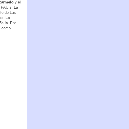
carmelo
y el
s PAU´s. La
rte de Las
s de
La
Falla
. Por
as como