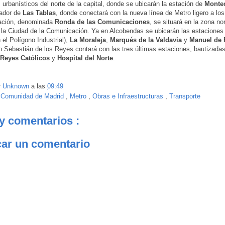
s urbanísticos del norte de la capital, donde se ubicarán la estación de
Monte
iador de
Las Tablas
, donde conectará con la nueva línea de Metro ligero a lo
tación, denominada
Ronda de las Comunicaciones
, se situará en la zona no
 la Ciudad de la Comunicación. Ya en Alcobendas se ubicarán las estacione
 el Polígono Industrial),
La Moraleja
,
Marqués de la Valdavia
y
Manuel de 
n Sebastián de los Reyes contará con las tres últimas estaciones, bautizad
Reyes Católicos
y
Hospital del Norte
.
r
Unknown
a las
09:49
:
Comunidad de Madrid
,
Metro
,
Obras e Infraestructuras
,
Transporte
y comentarios :
car un comentario