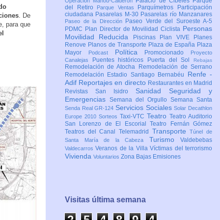
Palacio de Cibeles
Parque
Operación Mahou-Calderón
ado
del Retiro
Parquímetros
Participación
Parque Ventas
ciudadana
Pasarelas M-30
Pasarelas río Manzanares
ciones
. De
Paseo Verde del Suroeste A-5
Paseo de la Dirección
e, para que
Personas
PDMC Plan Director de Movilidad Ciclista
el
Movilidad Reducida
Piscinas
Plan VIVE
Planes
Renove
Planos de Transporte
Plaza de España
Plaza
Política
Mayor
Promocionado
Podcast
Proyecto
Puentes históricos
Puerta del Sol
Canalejas
Rebajas
Remodelación de Atocha
Remodelación de Serrano
Renfe -
Remodelación Estadio Santiago Bernabéu
Adif
Reportajes en directo
Restaurantes en Madrid
Sanidad
Seguridad y
Revistas
San Isidro
Emergencias
Semana del Orgullo
Semana Santa
Servicios Sociales
Senda Real GR-124
Solar Decathlon
Teatro
Taxi-VTC
Teatro Auditorio
Europe 2010
Sorteos
San Lorenzo de El Escorial
Teatro Fernán Gómez
Transporte
Teatros del Canal
Telemadrid
Túnel de
Turismo
Valdebebas
Santa María de la Cabeza
Veranos de la Villa
Víctimas del terrorismo
Valdecarros
Vivienda
Zona Bajas Emisiones
Voluntarios
Visitas última semana
2
5
4
8
9
5