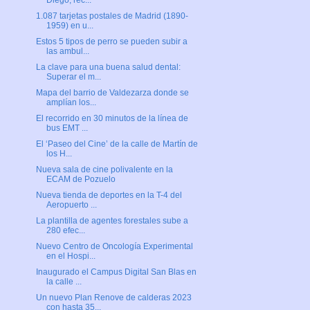
Diego, rec...
1.087 tarjetas postales de Madrid (1890-
1959) en u...
Estos 5 tipos de perro se pueden subir a
las ambul...
La clave para una buena salud dental:
Superar el m...
Mapa del barrio de Valdezarza donde se
amplían los...
El recorrido en 30 minutos de la línea de
bus EMT ...
El ‘Paseo del Cine’ de la calle de Martín de
los H...
Nueva sala de cine polivalente en la
ECAM de Pozuelo
Nueva tienda de deportes en la T-4 del
Aeropuerto ...
La plantilla de agentes forestales sube a
280 efec...
Nuevo Centro de Oncología Experimental
en el Hospi...
Inaugurado el Campus Digital San Blas en
la calle ...
Un nuevo Plan Renove de calderas 2023
con hasta 35...