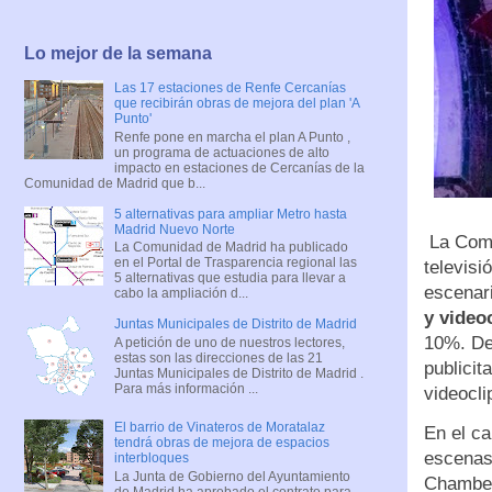
Lo mejor de la semana
Las 17 estaciones de Renfe Cercanías
que recibirán obras de mejora del plan 'A
Punto'
Renfe pone en marcha el plan A Punto ,
un programa de actuaciones de alto
impacto en estaciones de Cercanías de la
Comunidad de Madrid que b...
5 alternativas para ampliar Metro hasta
Madrid Nuevo Norte
La Comu
La Comunidad de Madrid ha publicado
en el Portal de Trasparencia regional las
televisi
5 alternativas que estudia para llevar a
escenar
cabo la ampliación d...
y video
Juntas Municipales de Distrito de Madrid
10%. Del
A petición de uno de nuestros lectores,
estas son las direcciones de las 21
publicit
Juntas Municipales de Distrito de Madrid .
Para más información ...
videocli
El barrio de Vinateros de Moratalaz
En el ca
tendrá obras de mejora de espacios
escenas
interbloques
La Junta de Gobierno del Ayuntamiento
Chamber
de Madrid ha aprobado el contrato para