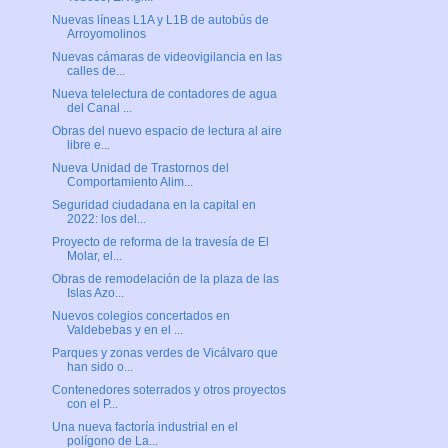
Nuevas líneas L1A y L1B de autobús de
Arroyomolinos
Nuevas cámaras de videovigilancia en las
calles de...
Nueva telelectura de contadores de agua
del Canal ...
Obras del nuevo espacio de lectura al aire
libre e...
Nueva Unidad de Trastornos del
Comportamiento Alim...
Seguridad ciudadana en la capital en
2022: los del...
Proyecto de reforma de la travesía de El
Molar, el...
Obras de remodelación de la plaza de las
Islas Azo...
Nuevos colegios concertados en
Valdebebas y en el ...
Parques y zonas verdes de Vicálvaro que
han sido o...
Contenedores soterrados y otros proyectos
con el P...
Una nueva factoría industrial en el
polígono de La...