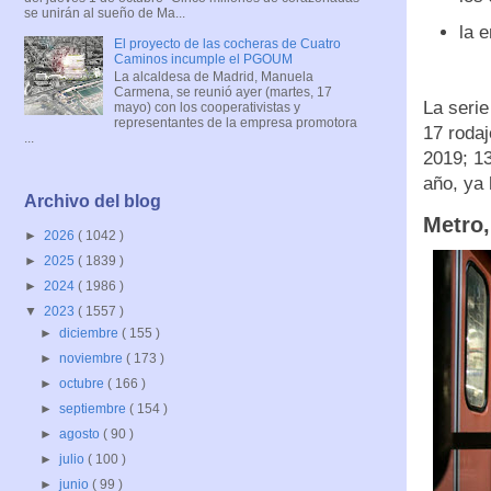
se unirán al sueño de Ma...
la 
El proyecto de las cocheras de Cuatro
Caminos incumple el PGOUM
La alcaldesa de Madrid, Manuela
Carmena, se reunió ayer (martes, 17
La serie
mayo) con los cooperativistas y
representantes de la empresa promotora
17 roda
...
2019; 13
año, ya 
Archivo del blog
Metro,
►
2026
( 1042 )
►
2025
( 1839 )
►
2024
( 1986 )
▼
2023
( 1557 )
►
diciembre
( 155 )
►
noviembre
( 173 )
►
octubre
( 166 )
►
septiembre
( 154 )
►
agosto
( 90 )
►
julio
( 100 )
►
junio
( 99 )