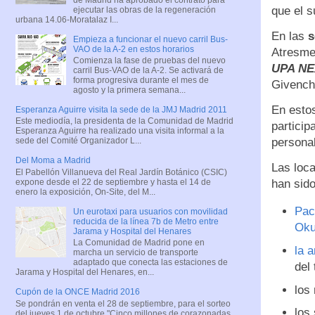
que el s
ejecutar las obras de la regeneración
urbana 14.06-Moratalaz I...
En las
s
Empieza a funcionar el nuevo carril Bus-
VAO de la A-2 en estos horarios
Atresme
Comienza la fase de pruebas del nuevo
UPA NE
carril Bus-VAO de la A-2. Se activará de
forma progresiva durante el mes de
Givench
agosto y la primera semana...
En estos
Esperanza Aguirre visita la sede de la JMJ Madrid 2011
Este mediodía, la presidenta de la Comunidad de Madrid
particip
Esperanza Aguirre ha realizado una visita informal a la
personal
sede del Comité Organizador L...
Del Moma a Madrid
Las loca
El Pabellón Villanueva del Real Jardín Botánico (CSIC)
expone desde el 22 de septiembre y hasta el 14 de
han sido
enero la exposición, On-Site, del M...
Pac
Un eurotaxi para usuarios con movilidad
reducida de la línea 7b de Metro entre
Oku
Jarama y Hospital del Henares
La Comunidad de Madrid pone en
la 
marcha un servicio de transporte
adaptado que conecta las estaciones de
del
Jarama y Hospital del Henares, en...
los
Cupón de la ONCE Madrid 2016
Se pondrán en venta el 28 de septiembre, para el sorteo
los
del jueves 1 de octubre "Cinco millones de corazonadas