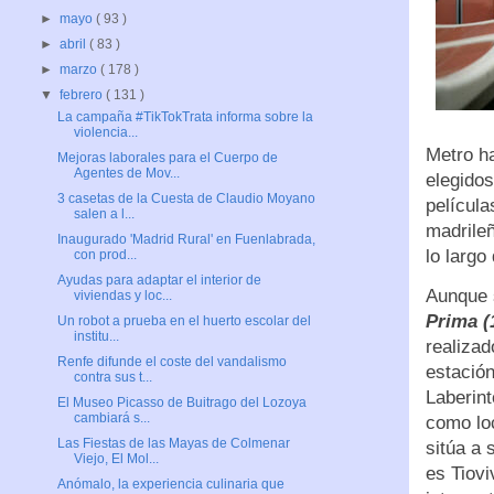
►
mayo
( 93 )
►
abril
( 83 )
►
marzo
( 178 )
▼
febrero
( 131 )
La campaña #TikTokTrata informa sobre la
violencia...
Metro h
Mejoras laborales para el Cuerpo de
Agentes de Mov...
elegidos
3 casetas de la Cuesta de Claudio Moyano
película
salen a l...
madrile
Inaugurado 'Madrid Rural' en Fuenlabrada,
lo largo
con prod...
Ayudas para adaptar el interior de
Aunque 
viviendas y loc...
Prima (
Un robot a prueba en el huerto escolar del
institu...
realizad
Renfe difunde el coste del vandalismo
estación
contra sus t...
Laberint
El Museo Picasso de Buitrago del Lozoya
cambiará s...
como lo
Las Fiestas de las Mayas de Colmenar
sitúa a 
Viejo, El Mol...
es Tiovi
Anómalo, la experiencia culinaria que