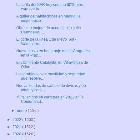
La tarifa del SER hoy será un 60% más
cara por la ...
Alquiler de habitaciones en Madrid: la
mejor opció...
Obras de mejora de aceras en la calle
Hermosilla, ...
El corte de la línea 1 de Metro 'Sol -
Valdecarros...
Nuevo busto en homenaje a Luis Aragonés
en la Plaz...
El yacimiento Calatalifa, en Villaviciosa de
Odón,...
Los problemas de movilidad y seguridad
que resolve...
Nueva tiendas de cambio de divisas y de
moda y com...
70 fallecidos en carretera en 2022 en la
Comunidad...
►
enero
( 135 )
►
2022
( 1600 )
►
2021
( 1522 )
►
2020
( 1526 )