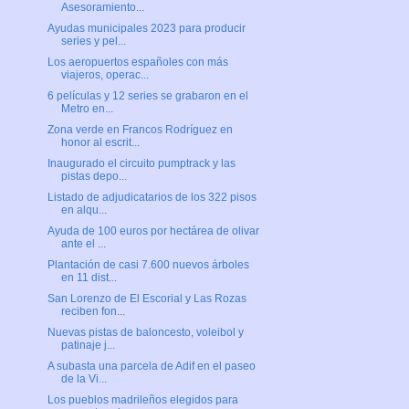
Asesoramiento...
Ayudas municipales 2023 para producir
series y pel...
Los aeropuertos españoles con más
viajeros, operac...
6 películas y 12 series se grabaron en el
Metro en...
Zona verde en Francos Rodríguez en
honor al escrit...
Inaugurado el circuito pumptrack y las
pistas depo...
Listado de adjudicatarios de los 322 pisos
en alqu...
Ayuda de 100 euros por hectárea de olivar
ante el ...
Plantación de casi 7.600 nuevos árboles
en 11 dist...
San Lorenzo de El Escorial y Las Rozas
reciben fon...
Nuevas pistas de baloncesto, voleibol y
patinaje j...
A subasta una parcela de Adif en el paseo
de la Vi...
Los pueblos madrileños elegidos para