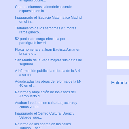
antiguas coche...
Cuatro columnas salomónicas serán
expuestas en la ...
Inaugurado el 'Espacio Matemático Madrid'
en el in...
Tratamiento de los sarcomas y tumores
raros gineco...
52 puntos de carga eléctrica por
pantógrafo invert...
Placa homenaje a Juan Bautista Aznar en
la calle d...
San Martín de la Vega mejora sus datos de
segurida...
A información pública la reforma de la A-4
a su pa...
Adjudicadas las obras de reforma de la M-
Entrada 
40 en el ...
Reforma y ampliación de los aseos del
Aeropuerto d...
Acaban las obras en calzadas, aceras y
zonas verde...
Inaugurado el Centro Cultural Daoíz y
Velarde, que...
Reforma de las aceras en las calles
Toboso, Ervigi...