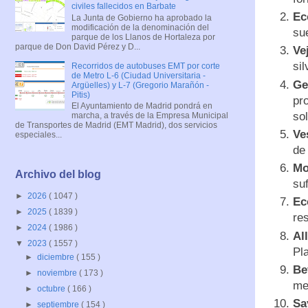
civiles fallecidos en Barbate
Ec
La Junta de Gobierno ha aprobado la
modificación de la denominación del
su
parque de los Llanos de Hortaleza por
parque de Don David Pérez y D...
Ve
sil
Recorridos de autobuses EMT por corte
de Metro L-6 (Ciudad Universitaria -
Ge
Argüelles) y L-7 (Gregorio Marañón -
Pitis)
pr
El Ayuntamiento de Madrid pondrá en
sol
marcha, a través de la Empresa Municipal
de Transportes de Madrid (EMT Madrid), dos servicios
Ve
especiales...
de
M
Archivo del blog
su
►
2026
( 1047 )
Ec
►
2025
( 1839 )
re
►
2024
( 1986 )
Al
▼
2023
( 1557 )
Pl
►
diciembre
( 155 )
Be
►
noviembre
( 173 )
me
►
octubre
( 166 )
Sa
►
septiembre
( 154 )