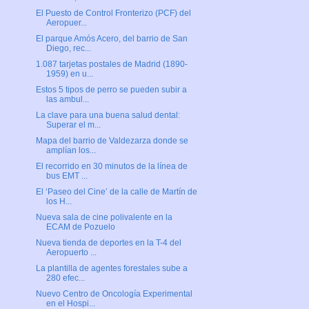
El Puesto de Control Fronterizo (PCF) del
Aeropuer...
El parque Amós Acero, del barrio de San
Diego, rec...
1.087 tarjetas postales de Madrid (1890-
1959) en u...
Estos 5 tipos de perro se pueden subir a
las ambul...
La clave para una buena salud dental:
Superar el m...
Mapa del barrio de Valdezarza donde se
amplían los...
El recorrido en 30 minutos de la línea de
bus EMT ...
El ‘Paseo del Cine’ de la calle de Martín de
los H...
Nueva sala de cine polivalente en la
ECAM de Pozuelo
Nueva tienda de deportes en la T-4 del
Aeropuerto ...
La plantilla de agentes forestales sube a
280 efec...
Nuevo Centro de Oncología Experimental
en el Hospi...