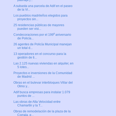
patinaje j...
A subasta una parcela de Adif en el paseo
de la Vi...
Los pueblos madrileños elegidos para
proyectos sin...
25 residencias públicas de mayores
pueden ser visi...
Condecoraciones por el 199⁰ aniversario
de Policía...
26 agentes de Policía Municipal manejan
un total d...
13 operadores en el concurso para la
gestión de ti...
Las 2.125 nuevas viviendas en alquiler, en
5 lotes...
Proyectos e inversiones de la Comunidad
de Madrid ...
Obras en el bulevar interbloques Villar del
Olmo y...
Adif busca empresas para instalar 1.079
puntos de ...
Las obras de Alta Velocidad entre
Chamartín y la T...
Obras de remodelación de la plaza de la
Corrala, e...