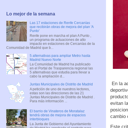
Lo mejor de la semana
Las 17 estaciones de Renfe Cercanías
que recibirán obras de mejora del plan 'A
Punto'
Renfe pone en marcha el plan A Punto ,
un programa de actuaciones de alto
impacto en estaciones de Cercanías de la
Comunidad de Madrid que b...
5 alternativas para ampliar Metro hasta
Madrid Nuevo Norte
La Comunidad de Madrid ha publicado
en el Portal de Trasparencia regional las
5 alternativas que estudia para llevar a
cabo la ampliación d...
En la a
Juntas Municipales de Distrito de Madrid
A petición de uno de nuestros lectores,
deporti
estas son las direcciones de las 21
producto
Juntas Municipales de Distrito de Madrid .
Para más información ...
evitan l
posicio
El barrio de Vinateros de Moratalaz
tendrá obras de mejora de espacios
cambio 
interbloques
La Junta de Gobierno del Ayuntamiento
Este cri
de Madrid ha aprobado el contrato para