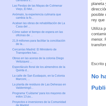
cambiará s...
planeta
Las Fiestas de las Mayas de Colmenar
direcció
Viejo, El Mol...
posible 
Anómalo, la experiencia culinaria que
cambia la fo...
rey que
Acaban las obras de rehabilitación de La
Casa del ...
Utiliza 
Cómo saber el tiempo de espera en las
contami
oficinas de ...
menor. 
21,9 millones para facilitar la conciliación
de la...
transfor
Cercanías Madrid: El Ministerio de
Transportes hac...
Obras en las aceras de la colonia Diego
Velázquez ...
Escrito
Espectáculo floral de los almendros de la
Quinta d...
No ha
La calle de San Eustaquio, en la Colonia
Marconi, ...
La planta de residuos de Las Dehesas en
Publi
Valdemingó...
Programa 'Cuídame' para los mayores de
estos 13 pu...
Proyectos e inversiones de la Comunidad
de Madrid ...