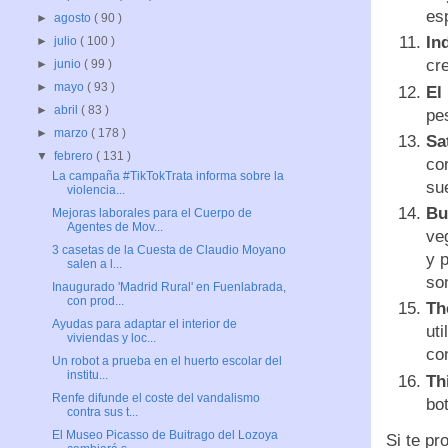
es
►
agosto
( 90 )
In
►
julio
( 100 )
cr
►
junio
( 99 )
►
mayo
( 93 )
El
►
abril
( 83 )
pe
►
marzo
( 178 )
Sa
▼
febrero
( 131 )
co
La campaña #TikTokTrata informa sobre la
su
violencia...
Bu
Mejoras laborales para el Cuerpo de
Agentes de Mov...
ve
3 casetas de la Cuesta de Claudio Moyano
y 
salen a l...
so
Inaugurado 'Madrid Rural' en Fuenlabrada,
con prod...
Th
Ayudas para adaptar el interior de
ut
viviendas y loc...
co
Un robot a prueba en el huerto escolar del
institu...
Th
Renfe difunde el coste del vandalismo
bo
contra sus t...
El Museo Picasso de Buitrago del Lozoya
Si te pr