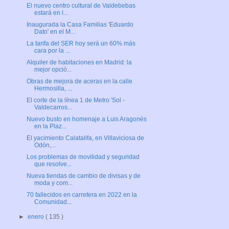
El nuevo centro cultural de Valdebebas
estará en l...
Inaugurada la Casa Familias 'Eduardo
Dato' en el M...
La tarifa del SER hoy será un 60% más
cara por la ...
Alquiler de habitaciones en Madrid: la
mejor opció...
Obras de mejora de aceras en la calle
Hermosilla, ...
El corte de la línea 1 de Metro 'Sol -
Valdecarros...
Nuevo busto en homenaje a Luis Aragonés
en la Plaz...
El yacimiento Calatalifa, en Villaviciosa de
Odón,...
Los problemas de movilidad y seguridad
que resolve...
Nueva tiendas de cambio de divisas y de
moda y com...
70 fallecidos en carretera en 2022 en la
Comunidad...
►
enero
( 135 )