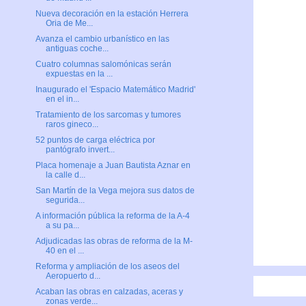
Nueva decoración en la estación Herrera
Oria de Me...
Avanza el cambio urbanístico en las
antiguas coche...
Cuatro columnas salomónicas serán
expuestas en la ...
Inaugurado el 'Espacio Matemático Madrid'
en el in...
Tratamiento de los sarcomas y tumores
raros gineco...
52 puntos de carga eléctrica por
pantógrafo invert...
Placa homenaje a Juan Bautista Aznar en
la calle d...
San Martín de la Vega mejora sus datos de
segurida...
A información pública la reforma de la A-4
a su pa...
Adjudicadas las obras de reforma de la M-
40 en el ...
Reforma y ampliación de los aseos del
Aeropuerto d...
Acaban las obras en calzadas, aceras y
zonas verde...