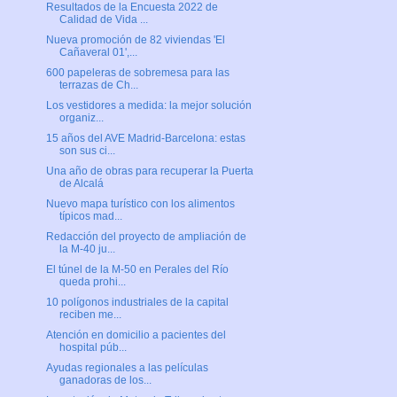
Resultados de la Encuesta 2022 de
Calidad de Vida ...
Nueva promoción de 82 viviendas 'El
Cañaveral 01',...
600 papeleras de sobremesa para las
terrazas de Ch...
Los vestidores a medida: la mejor solución
organiz...
15 años del AVE Madrid-Barcelona: estas
son sus ci...
Una año de obras para recuperar la Puerta
de Alcalá
Nuevo mapa turístico con los alimentos
típicos mad...
Redacción del proyecto de ampliación de
la M-40 ju...
El túnel de la M-50 en Perales del Río
queda prohi...
10 polígonos industriales de la capital
reciben me...
Atención en domicilio a pacientes del
hospital púb...
Ayudas regionales a las películas
ganadoras de los...