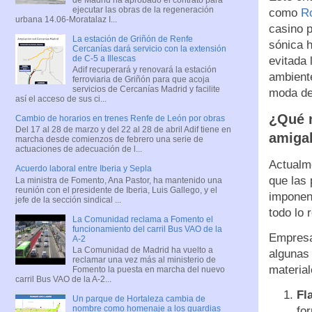
ejecutar las obras de la regeneración
como
R
urbana 14.06-Moratalaz I...
casino p
La estación de Griñón de Renfe
sónica 
Cercanías dará servicio con la extensión
de C-5 a Illescas
evitada 
Adif recuperará y renovará la estación
ambiente
ferroviaria de Griñón para que acoja
servicios de Cercanías Madrid y facilite
moda dep
así el acceso de sus ci...
¿Qué 
Cambio de horarios en trenes Renfe de León por obras
Del 17 al 28 de marzo y del 22 al 28 de abril Adif tiene en
amiga
marcha desde comienzos de febrero una serie de
actuaciones de adecuación de l...
Actualm
Acuerdo laboral entre Iberia y Sepla
que las
La ministra de Fomento, Ana Pastor, ha mantenido una
reunión con el presidente de Iberia, Luis Gallego, y el
imponen 
jefe de la sección sindical ...
todo lo 
La Comunidad reclama a Fomento el
funcionamiento del carril Bus VAO de la
Empres
A-2
La Comunidad de Madrid ha vuelto a
algunas
reclamar una vez más al ministerio de
materia
Fomento la puesta en marcha del nuevo
carril Bus VAO de la A-2...
Fl
Un parque de Hortaleza cambia de
nombre como homenaje a los guardias
for