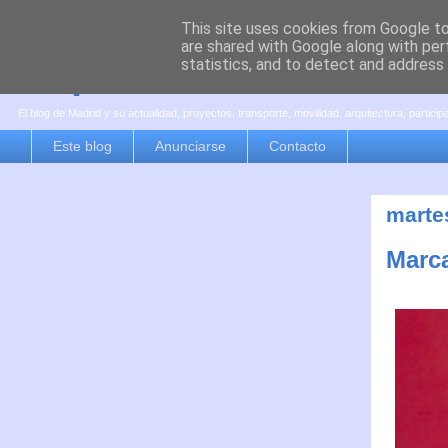
This site uses cookies from Google to 
are shared with Google along with per
es por madrid
statistics, and to detect and address
El blog de Madrid y su actualidad, proyectos, transporte, movilidad, arquitectura, partici
Este blog
Anunciarse
Contacto
marte
Marca