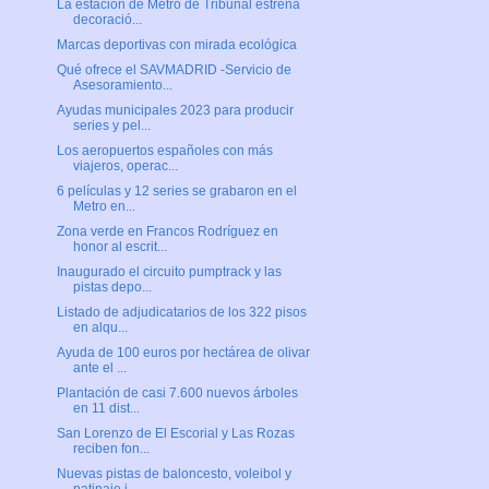
La estación de Metro de Tribunal estrena
decoració...
Marcas deportivas con mirada ecológica
Qué ofrece el SAVMADRID -Servicio de
Asesoramiento...
Ayudas municipales 2023 para producir
series y pel...
Los aeropuertos españoles con más
viajeros, operac...
6 películas y 12 series se grabaron en el
Metro en...
Zona verde en Francos Rodríguez en
honor al escrit...
Inaugurado el circuito pumptrack y las
pistas depo...
Listado de adjudicatarios de los 322 pisos
en alqu...
Ayuda de 100 euros por hectárea de olivar
ante el ...
Plantación de casi 7.600 nuevos árboles
en 11 dist...
San Lorenzo de El Escorial y Las Rozas
reciben fon...
Nuevas pistas de baloncesto, voleibol y