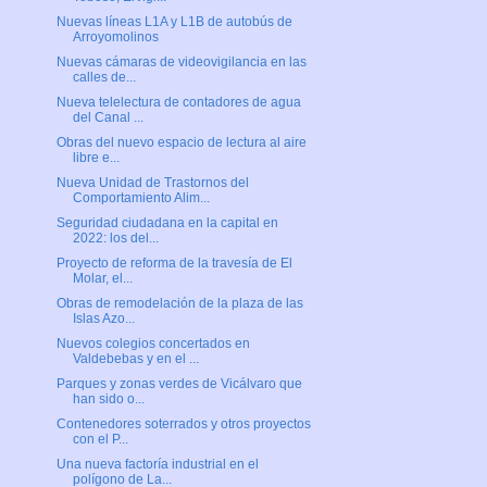
Nuevas líneas L1A y L1B de autobús de
Arroyomolinos
Nuevas cámaras de videovigilancia en las
calles de...
Nueva telelectura de contadores de agua
del Canal ...
Obras del nuevo espacio de lectura al aire
libre e...
Nueva Unidad de Trastornos del
Comportamiento Alim...
Seguridad ciudadana en la capital en
2022: los del...
Proyecto de reforma de la travesía de El
Molar, el...
Obras de remodelación de la plaza de las
Islas Azo...
Nuevos colegios concertados en
Valdebebas y en el ...
Parques y zonas verdes de Vicálvaro que
han sido o...
Contenedores soterrados y otros proyectos
con el P...
Una nueva factoría industrial en el
polígono de La...