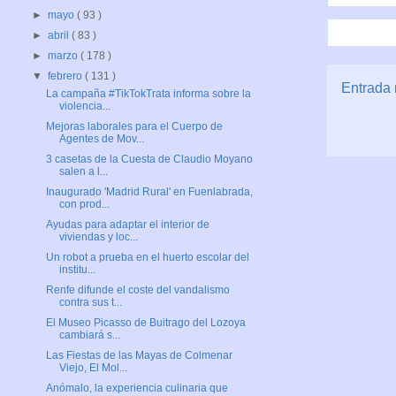
►
mayo
( 93 )
►
abril
( 83 )
►
marzo
( 178 )
▼
febrero
( 131 )
Entrada 
La campaña #TikTokTrata informa sobre la
violencia...
Mejoras laborales para el Cuerpo de
Agentes de Mov...
3 casetas de la Cuesta de Claudio Moyano
salen a l...
Inaugurado 'Madrid Rural' en Fuenlabrada,
con prod...
Ayudas para adaptar el interior de
viviendas y loc...
Un robot a prueba en el huerto escolar del
institu...
Renfe difunde el coste del vandalismo
contra sus t...
El Museo Picasso de Buitrago del Lozoya
cambiará s...
Las Fiestas de las Mayas de Colmenar
Viejo, El Mol...
Anómalo, la experiencia culinaria que