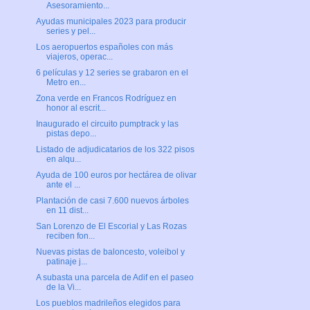
Asesoramiento...
Ayudas municipales 2023 para producir
series y pel...
Los aeropuertos españoles con más
viajeros, operac...
6 películas y 12 series se grabaron en el
Metro en...
Zona verde en Francos Rodríguez en
honor al escrit...
Inaugurado el circuito pumptrack y las
pistas depo...
Listado de adjudicatarios de los 322 pisos
en alqu...
Ayuda de 100 euros por hectárea de olivar
ante el ...
Plantación de casi 7.600 nuevos árboles
en 11 dist...
San Lorenzo de El Escorial y Las Rozas
reciben fon...
Nuevas pistas de baloncesto, voleibol y
patinaje j...
A subasta una parcela de Adif en el paseo
de la Vi...
Los pueblos madrileños elegidos para