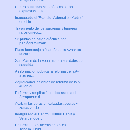
antiguas coche...
Cuatro columnas salomónicas serán
expuestas en la ...
Inaugurado el 'Espacio Matemático Madrid'
en el in...
Tratamiento de los sarcomas y tumores
raros gineco...
52 puntos de carga eléctrica por
pantógrafo invert...
Placa homenaje a Juan Bautista Aznar en
la calle d...
San Martín de la Vega mejora sus datos de
segurida...
A información pública la reforma de la A-4
a su pa...
Adjudicadas las obras de reforma de la M-
40 en el ...
Reforma y ampliación de los aseos del
Aeropuerto d...
Acaban las obras en calzadas, aceras y
zonas verde...
Inaugurado el Centro Cultural Daoíz y
Velarde, que...
Reforma de las aceras en las calles
Toboso, Ervigi...