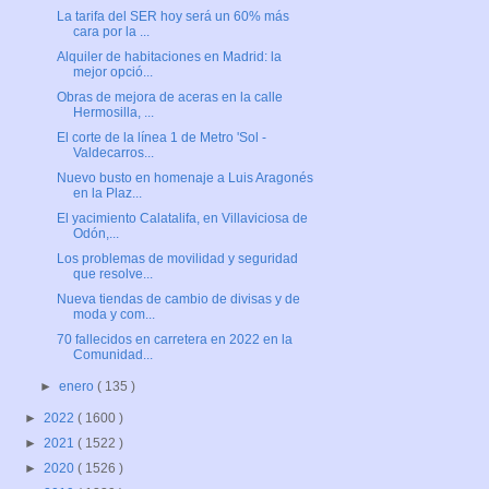
La tarifa del SER hoy será un 60% más
cara por la ...
Alquiler de habitaciones en Madrid: la
mejor opció...
Obras de mejora de aceras en la calle
Hermosilla, ...
El corte de la línea 1 de Metro 'Sol -
Valdecarros...
Nuevo busto en homenaje a Luis Aragonés
en la Plaz...
El yacimiento Calatalifa, en Villaviciosa de
Odón,...
Los problemas de movilidad y seguridad
que resolve...
Nueva tiendas de cambio de divisas y de
moda y com...
70 fallecidos en carretera en 2022 en la
Comunidad...
►
enero
( 135 )
►
2022
( 1600 )
►
2021
( 1522 )
►
2020
( 1526 )