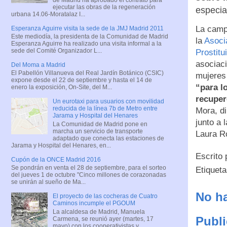
ejecutar las obras de la regeneración
especial
urbana 14.06-Moratalaz I...
La camp
Esperanza Aguirre visita la sede de la JMJ Madrid 2011
Este mediodía, la presidenta de la Comunidad de Madrid
la
Asoci
Esperanza Aguirre ha realizado una visita informal a la
sede del Comité Organizador L...
Prostit
asociaci
Del Moma a Madrid
El Pabellón Villanueva del Real Jardín Botánico (CSIC)
mujeres 
expone desde el 22 de septiembre y hasta el 14 de
“para l
enero la exposición, On-Site, del M...
recuper
Un eurotaxi para usuarios con movilidad
reducida de la línea 7b de Metro entre
Mora, di
Jarama y Hospital del Henares
junto a 
La Comunidad de Madrid pone en
marcha un servicio de transporte
Laura R
adaptado que conecta las estaciones de
Jarama y Hospital del Henares, en...
Escrito
Cupón de la ONCE Madrid 2016
Se pondrán en venta el 28 de septiembre, para el sorteo
Etiquet
del jueves 1 de octubre "Cinco millones de corazonadas
se unirán al sueño de Ma...
No ha
El proyecto de las cocheras de Cuatro
Caminos incumple el PGOUM
La alcaldesa de Madrid, Manuela
Publi
Carmena, se reunió ayer (martes, 17
mayo) con los cooperativistas y