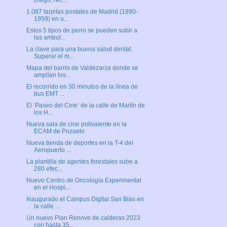
Diego, rec...
1.087 tarjetas postales de Madrid (1890-
1959) en u...
Estos 5 tipos de perro se pueden subir a
las ambul...
La clave para una buena salud dental:
Superar el m...
Mapa del barrio de Valdezarza donde se
amplían los...
El recorrido en 30 minutos de la línea de
bus EMT ...
El ‘Paseo del Cine’ de la calle de Martín de
los H...
Nueva sala de cine polivalente en la
ECAM de Pozuelo
Nueva tienda de deportes en la T-4 del
Aeropuerto ...
La plantilla de agentes forestales sube a
280 efec...
Nuevo Centro de Oncología Experimental
en el Hospi...
Inaugurado el Campus Digital San Blas en
la calle ...
Un nuevo Plan Renove de calderas 2023
con hasta 35...