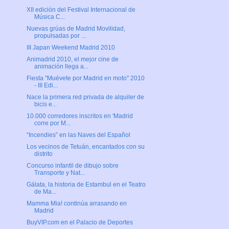
XII edición del Festival Internacional de
Música C...
Nuevas grúas de Madrid Movilidad,
propulsadas por ...
III Japan Weekend Madrid 2010
Animadrid 2010, el mejor cine de
animación llega a...
Fiesta "Muévete por Madrid en moto" 2010
- III Edi...
Nace la primera red privada de alquiler de
bicis e...
10.000 corredores inscritos en 'Madrid
corre por M...
“Incendies” en las Naves del Español
Los vecinos de Tetuán, encantados con su
distrito
Concurso infantil de dibujo sobre
Transporte y Nat...
Gálata, la historia de Estambul en el Teatro
de Ma...
Mamma Mia! continúa arrasando en
Madrid
BuyVIP.com en el Palacio de Deportes