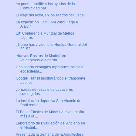
Ya puedes soliticar las ayudas de la
Comunidad par...
El viaje del actor, en los Teatros del Canal
La exposición 'FotoCAM 2009' llega a
Ajalvir
10ª Conferencia Mundial de Metros
Ligeros
¿Cómo has vivido tú la Huelga General del
29-S?
'Nuevos Rostros de Madrid' en
Valdeolmos-Alalpardo
Una senda ecológica reproduce los siete
ecosistema...
Google Transit mostrará todo el transporte
público...
Jornadas de rescate de cadáveres
sumergidos
La instalación deportiva San Vicente de
Paúl renue...
El Ballet Clásico de Moscú vuelve un año
más a la ...
Laboratorio de Evaluación del Anciano en
el Hospit...
Presentada la Semana de la Arquitectura