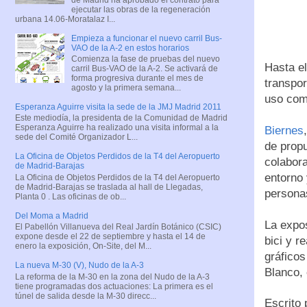
ejecutar las obras de la regeneración
urbana 14.06-Moratalaz I...
Empieza a funcionar el nuevo carril Bus-
VAO de la A-2 en estos horarios
Comienza la fase de pruebas del nuevo
Hasta el
carril Bus-VAO de la A-2. Se activará de
forma progresiva durante el mes de
transpor
agosto y la primera semana...
uso com
Esperanza Aguirre visita la sede de la JMJ Madrid 2011
Este mediodía, la presidenta de la Comunidad de Madrid
Esperanza Aguirre ha realizado una visita informal a la
Biernes
sede del Comité Organizador L...
de propu
La Oficina de Objetos Perdidos de la T4 del Aeropuerto
colabora
de Madrid-Barajas
entorno 
La Oficina de Objetos Perdidos de la T4 del Aeropuerto
de Madrid-Barajas se traslada al hall de Llegadas,
persona
Planta 0 . Las oficinas de ob...
Del Moma a Madrid
La expos
El Pabellón Villanueva del Real Jardín Botánico (CSIC)
expone desde el 22 de septiembre y hasta el 14 de
bici y r
enero la exposición, On-Site, del M...
gráficos
La nueva M-30 (V), Nudo de la A-3
Blanco, 
La reforma de la M-30 en la zona del Nudo de la A-3
tiene programadas dos actuaciones: La primera es el
túnel de salida desde la M-30 direcc...
Escrito