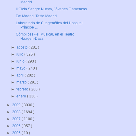
Madrid
II Ciclo Sangre Nueva, Jóvenes Flamencos
Eat Madrid. Taste Madrid
Laboratorio de Citogenética del Hospital
Príncipe ...
Cómplices - el Musical, en el Teatro
Häagen-Dazs
►
agosto
( 281 )
►
julio
( 325 )
►
junio
( 293 )
►
mayo
( 240 )
►
abril
( 282 )
►
marzo
( 291 )
►
febrero
( 266 )
►
enero
( 338 )
►
2009
( 3030 )
►
2008
( 1694 )
►
2007
( 1100 )
►
2006
( 957 )
►
2005
( 10 )