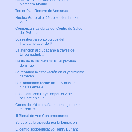
Fin de silencio, Carlos Garaicoa en
Matadero Madrid
Tercer Plan Renove de Ventanas
Huelga General el 29 de septiembre ¿tu
vas?
Comienzan las obras del Centro de Salud
del PAU de...
Los restos paleontológicos del
Intercambiador de P...
La atención al ciudadano a través de
Líneamadrid, ...
Fiesta de la Bicicleta 2010, el próximo
domingo
Se reanuda la excavación en el yacimiento
carpetan...
La Comunidad recibe un 11% más de
turistas entre e...
Elton John con Ray Cooper, el 2 de
octubre en el P...
Cortes de tráfico mañana domingo por la
carrera 'M...
III Bienal de Arte Contemporáneo
Se duplica la apuesta por la formación
El centro socioeducativo Henry Dunant