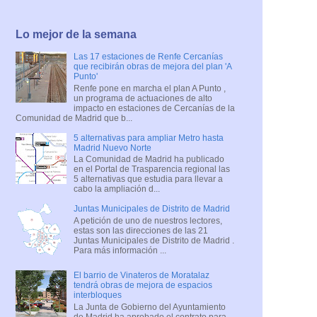
Lo mejor de la semana
Las 17 estaciones de Renfe Cercanías
que recibirán obras de mejora del plan 'A
Punto'
Renfe pone en marcha el plan A Punto ,
un programa de actuaciones de alto
impacto en estaciones de Cercanías de la
Comunidad de Madrid que b...
5 alternativas para ampliar Metro hasta
Madrid Nuevo Norte
La Comunidad de Madrid ha publicado
en el Portal de Trasparencia regional las
5 alternativas que estudia para llevar a
cabo la ampliación d...
Juntas Municipales de Distrito de Madrid
A petición de uno de nuestros lectores,
estas son las direcciones de las 21
Juntas Municipales de Distrito de Madrid .
Para más información ...
El barrio de Vinateros de Moratalaz
tendrá obras de mejora de espacios
interbloques
La Junta de Gobierno del Ayuntamiento
de Madrid ha aprobado el contrato para