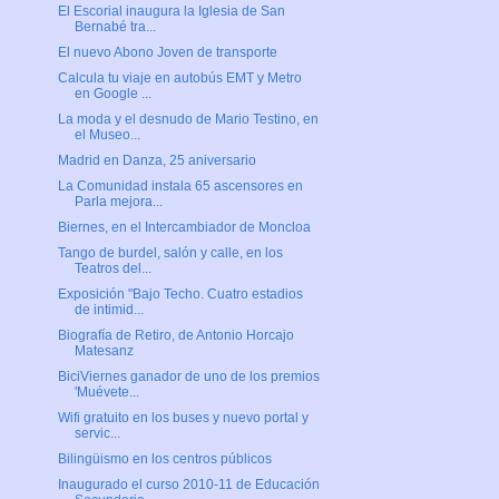
El Escorial inaugura la Iglesia de San
Bernabé tra...
El nuevo Abono Joven de transporte
Calcula tu viaje en autobús EMT y Metro
en Google ...
La moda y el desnudo de Mario Testino, en
el Museo...
Madrid en Danza, 25 aniversario
La Comunidad instala 65 ascensores en
Parla mejora...
Biernes, en el Intercambiador de Moncloa
Tango de burdel, salón y calle, en los
Teatros del...
Exposición "Bajo Techo. Cuatro estadios
de intimid...
Biografía de Retiro, de Antonio Horcajo
Matesanz
BiciViernes ganador de uno de los premios
'Muévete...
Wifi gratuito en los buses y nuevo portal y
servic...
Bilingüismo en los centros públicos
Inaugurado el curso 2010-11 de Educación