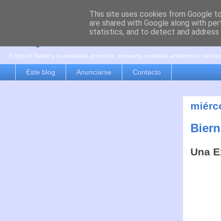
This site uses cookies from Google to 
are shared with Google along with per
es por madrid
statistics, and to detect and address
El blog de Madrid y su actualidad, proyectos, transporte, movilidad, arquitectura, partici
Este blog
Anunciarse
Contacto
miérc
Biern
Una Ex