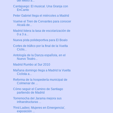
del Metro a...
Cantajuego: El musical. Una Granja con
EnCanto
Peter Gabriel llega el miércoles a Madrid
Vuelve el Tren de Cervantes para conocer
Alcalá de...
Madrid lidera la tasa de escolarización de
0 a 3 a...
Nueva pista polideportiva para El Boalo
Cortes de tráfico por la final de la Vuelta
Ciclis...
Antología de la Danza española, en el
Nuevo Teatro...
Madrid Rumbo al Sur 2010
Mañana domingo llega a Madrid la Vuelta
Ciclista a...
Reforma de la hospedería municipal de
Colmenar de ...
Cómo seguir el Camino de Santiago
partiendo de Madrid
Torremocha del Jarama mejora sus
infraestructuras ...
'First Ladies: Mujeres en Emergencia',
exposición ...