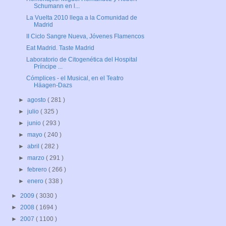
Schumann en l...
La Vuelta 2010 llega a la Comunidad de
Madrid
II Ciclo Sangre Nueva, Jóvenes Flamencos
Eat Madrid. Taste Madrid
Laboratorio de Citogenética del Hospital
Príncipe ...
Cómplices - el Musical, en el Teatro
Häagen-Dazs
►
agosto
( 281 )
►
julio
( 325 )
►
junio
( 293 )
►
mayo
( 240 )
►
abril
( 282 )
►
marzo
( 291 )
►
febrero
( 266 )
►
enero
( 338 )
►
2009
( 3030 )
►
2008
( 1694 )
►
2007
( 1100 )