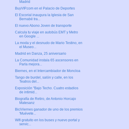
Madrid
BuyVIP.com en el Palacio de Deportes
El Escorial inaugura la Iglesia de San
Bernabé tra...
El nuevo Abono Joven de transporte
Calcula tu viaje en autobús EMT y Metro
en Google ...
La moda y el desnudo de Mario Testino, en
el Museo...
Madrid en Danza, 25 aniversario
La Comunidad instala 65 ascensores en
Parla mejora...
Biernes, en el Intercambiador de Moncloa
Tango de burdel, salón y calle, en los
Teatros del...
Exposición "Bajo Techo. Cuatro estadios
de intimid...
Biografía de Retiro, de Antonio Horcajo
Matesanz
BiciViernes ganador de uno de los premios
'Muévete...
Wifi gratuito en los buses y nuevo portal y
servic...