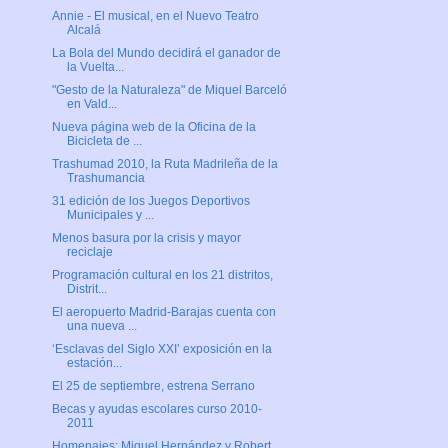
Annie - El musical, en el Nuevo Teatro
Alcalá
La Bola del Mundo decidirá el ganador de
la Vuelta...
"Gesto de la Naturaleza" de Miquel Barceló
en Vald...
Nueva página web de la Oficina de la
Bicicleta de ...
Trashumad 2010, la Ruta Madrileña de la
Trashumancia
31 edición de los Juegos Deportivos
Municipales y ...
Menos basura por la crisis y mayor
reciclaje
Programación cultural en los 21 distritos,
Distrit...
El aeropuerto Madrid-Barajas cuenta con
una nueva ...
‘Esclavas del Siglo XXI’ exposición en la
estación...
El 25 de septiembre, estrena Serrano
Becas y ayudas escolares curso 2010-
2011
Homenajes: Miguel Hernández y Robert