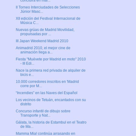
concluirá en mar...
II Torneo Interciudades de Selecciones
Júnior Masc...
XII edición del Festival Internacional de
Música C...
Nuevas grúas de Madrid Movilidad,
propulsadas por ...
III Japan Weekend Madrid 2010
Animadrid 2010, el mejor cine de
animación llega a...
Fiesta "Muévete por Madrid en moto" 2010
- III Edi...
Nace la primera red privada de alquiler de
bicis e...
10.000 corredores inscritos en 'Madrid
corre por M...
“Incendies” en las Naves del Español
Los vecinos de Tetuán, encantados con su
distrito
Concurso infantil de dibujo sobre
Transporte y Nat...
Gálata, la historia de Estambul en el Teatro
de Ma...
Mamma Mia! continúa arrasando en