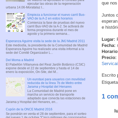
que nos 
ejecutar las obras de la regeneración
urbana 14.06-Moratalaz I...
Juntos d
Empieza a funcionar el nuevo carril Bus-
VAO de la A-2 en estos horarios
esperan 
Comienza la fase de pruebas del nuevo
carril Bus-VAO de la A-2. Se activará de
e histór
forma progresiva durante el mes de
agosto y la primera semana...
Lugar:
P
Esperanza Aguirre visita la sede de la JMJ Madrid 2011
Fecha:
s
Este mediodía, la presidenta de la Comunidad de Madrid
Esperanza Aguirre ha realizado una visita informal a la
Horario
sede del Comité Organizador L...
Precio:
Del Moma a Madrid
Servica
El Pabellón Villanueva del Real Jardín Botánico (CSIC)
expone desde el 22 de septiembre y hasta el 14 de
enero la exposición, On-Site, del M...
Escrito
Un eurotaxi para usuarios con movilidad
Etiquet
reducida de la línea 7b de Metro entre
Jarama y Hospital del Henares
La Comunidad de Madrid pone en
marcha un servicio de transporte
1 com
adaptado que conecta las estaciones de
Jarama y Hospital del Henares, en...
Cupón de la ONCE Madrid 2016
l
Se pondrán en venta el 28 de septiembre, para el sorteo
del jueves 1 de octubre "Cinco millones de corazonadas