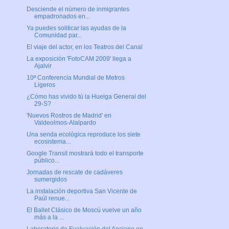
Desciende el número de inmigrantes
empadronados en...
Ya puedes soliticar las ayudas de la
Comunidad par...
El viaje del actor, en los Teatros del Canal
La exposición 'FotoCAM 2009' llega a
Ajalvir
10ª Conferencia Mundial de Metros
Ligeros
¿Cómo has vivido tú la Huelga General del
29-S?
'Nuevos Rostros de Madrid' en
Valdeolmos-Alalpardo
Una senda ecológica reproduce los siete
ecosistema...
Google Transit mostrará todo el transporte
público...
Jornadas de rescate de cadáveres
sumergidos
La instalación deportiva San Vicente de
Paúl renue...
El Ballet Clásico de Moscú vuelve un año
más a la ...