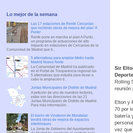
Lo mejor de la semana
Las 17 estaciones de Renfe Cercanías
que recibirán obras de mejora del plan 'A
Punto'
Renfe pone en marcha el plan A Punto ,
un programa de actuaciones de alto
impacto en estaciones de Cercanías de la
Comunidad de Madrid que b...
5 alternativas para ampliar Metro hasta
Madrid Nuevo Norte
La Comunidad de Madrid ha publicado
Sir Elt
en el Portal de Trasparencia regional las
Deporte
5 alternativas que estudia para llevar a
cabo la ampliación d...
Rolling 
Juntas Municipales de Distrito de Madrid
reunión 
A petición de uno de nuestros lectores,
estas son las direcciones de las 21
Juntas Municipales de Distrito de Madrid .
Elton y 
Para más información ...
70 por t
batería 
El barrio de Vinateros de Moratalaz
tendrá obras de mejora de espacios
personal
interbloques
La Junta de Gobierno del Ayuntamiento
vez que 
de Madrid ha aprobado el contrato para