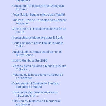
del Metro a...
Cantajuego: El musical. Una Granja con
EnCanto
Peter Gabriel llega el miércoles a Madrid
Vuelve el Tren de Cervantes para conocer
Alcalá de...
Madrid lidera la tasa de escolarización de
0 a 3 a...
Nueva pista polideportiva para El Boalo
Cortes de tráfico por la final de la Vuelta
Ciclis...
Antología de la Danza española, en el
Nuevo Teatro...
Madrid Rumbo al Sur 2010
Mañana domingo llega a Madrid la Vuelta
Ciclista a...
Reforma de la hospedería municipal de
Colmenar de ...
Cómo seguir el Camino de Santiago
partiendo de Madrid
Torremocha del Jarama mejora sus
infraestructuras ...
'First Ladies: Mujeres en Emergencia',
exposición ...