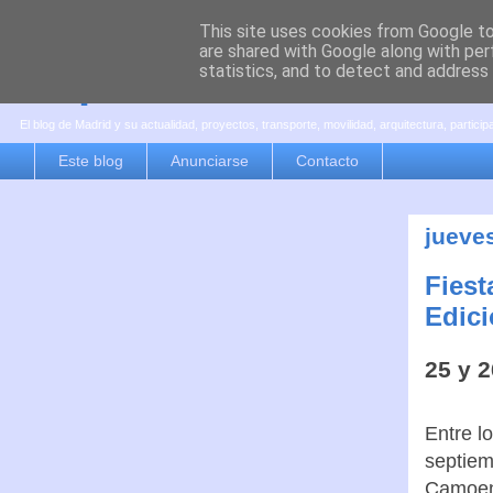
This site uses cookies from Google to 
are shared with Google along with per
es por madrid
statistics, and to detect and address
El blog de Madrid y su actualidad, proyectos, transporte, movilidad, arquitectura, partici
Este blog
Anunciarse
Contacto
jueve
Fiest
Edic
25 y 
Entre l
septiem
Camoens