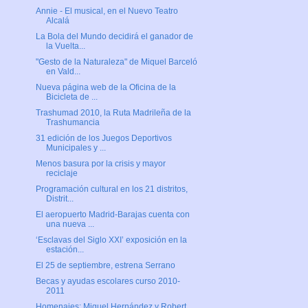
Annie - El musical, en el Nuevo Teatro
Alcalá
La Bola del Mundo decidirá el ganador de
la Vuelta...
"Gesto de la Naturaleza" de Miquel Barceló
en Vald...
Nueva página web de la Oficina de la
Bicicleta de ...
Trashumad 2010, la Ruta Madrileña de la
Trashumancia
31 edición de los Juegos Deportivos
Municipales y ...
Menos basura por la crisis y mayor
reciclaje
Programación cultural en los 21 distritos,
Distrit...
El aeropuerto Madrid-Barajas cuenta con
una nueva ...
‘Esclavas del Siglo XXI’ exposición en la
estación...
El 25 de septiembre, estrena Serrano
Becas y ayudas escolares curso 2010-
2011
Homenajes: Miguel Hernández y Robert