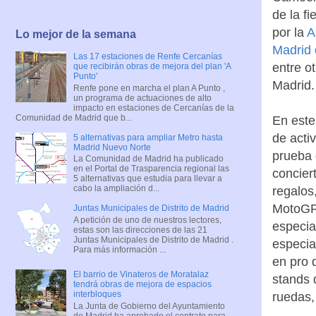
de la f
por la
A
Lo mejor de la semana
Madrid
Las 17 estaciones de Renfe Cercanías
entre o
que recibirán obras de mejora del plan 'A
Punto'
Madrid.
Renfe pone en marcha el plan A Punto ,
un programa de actuaciones de alto
impacto en estaciones de Cercanías de la
Comunidad de Madrid que b...
En este
de acti
5 alternativas para ampliar Metro hasta
Madrid Nuevo Norte
prueba
La Comunidad de Madrid ha publicado
en el Portal de Trasparencia regional las
concier
5 alternativas que estudia para llevar a
cabo la ampliación d...
regalos,
MotoGP
Juntas Municipales de Distrito de Madrid
A petición de uno de nuestros lectores,
especia
estas son las direcciones de las 21
Juntas Municipales de Distrito de Madrid .
especia
Para más información ...
en pro 
El barrio de Vinateros de Moratalaz
stands 
tendrá obras de mejora de espacios
interbloques
ruedas,
La Junta de Gobierno del Ayuntamiento
de Madrid ha aprobado el contrato para