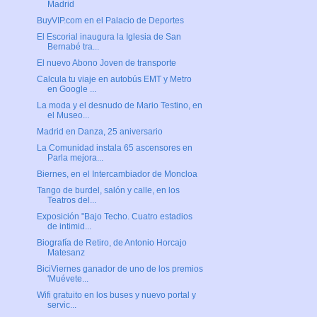
Madrid
BuyVIP.com en el Palacio de Deportes
El Escorial inaugura la Iglesia de San
Bernabé tra...
El nuevo Abono Joven de transporte
Calcula tu viaje en autobús EMT y Metro
en Google ...
La moda y el desnudo de Mario Testino, en
el Museo...
Madrid en Danza, 25 aniversario
La Comunidad instala 65 ascensores en
Parla mejora...
Biernes, en el Intercambiador de Moncloa
Tango de burdel, salón y calle, en los
Teatros del...
Exposición "Bajo Techo. Cuatro estadios
de intimid...
Biografía de Retiro, de Antonio Horcajo
Matesanz
BiciViernes ganador de uno de los premios
'Muévete...
Wifi gratuito en los buses y nuevo portal y
servic...