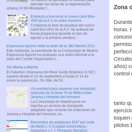
ejecutar las obras de la regeneración
Zona d
urbana 14.06-Moratalaz I...
Empieza a funcionar el nuevo carril Bus-
VAO de la A-2 en estos horarios
Durante
Comienza la fase de pruebas del nuevo
horas. 
carril Bus-VAO de la A-2. Se activará de
forma progresiva durante el mes de
concesi
agosto y la primera semana...
permiso
Esperanza Aguirre visita la sede de la JMJ Madrid 2011
Este mediodía, la presidenta de la Comunidad de Madrid
perfecc
Esperanza Aguirre ha realizado una visita informal a la
Circuit
sede del Comité Organizador L...
años) c
Del Moma a Madrid
El Pabellón Villanueva del Real Jardín Botánico (CSIC)
control
expone desde el 22 de septiembre y hasta el 14 de
enero la exposición, On-Site, del M...
Un eurotaxi para usuarios con movilidad
reducida de la línea 7b de Metro entre
Jarama y Hospital del Henares
La Comunidad de Madrid pone en
tanto q
marcha un servicio de transporte
ejercic
adaptado que conecta las estaciones de
Jarama y Hospital del Henares, en...
toquen 
Recorridos de autobuses EMT por corte
pilotos
de Metro L-6 (Ciudad Universitaria -
Argüelles) y L-7 (Gregorio Marañón -