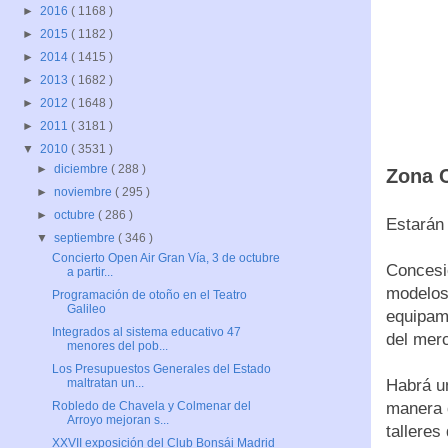
►
2016
( 1168 )
►
2015
( 1182 )
►
2014
( 1415 )
►
2013
( 1682 )
►
2012
( 1648 )
►
2011
( 3181 )
▼
2010
( 3531 )
►
diciembre
( 288 )
Zona 
►
noviembre
( 295 )
►
octubre
( 286 )
Estarán
▼
septiembre
( 346 )
Concierto Open Air Gran Vía, 3 de octubre
Concesio
a partir...
modelos
Programación de otoño en el Teatro
Galileo
equipam
Integrados al sistema educativo 47
del mer
menores del pob...
Los Presupuestos Generales del Estado
Habrá un
maltratan un...
manera d
Robledo de Chavela y Colmenar del
Arroyo mejoran s...
talleres
XXVII exposición del Club Bonsái Madrid