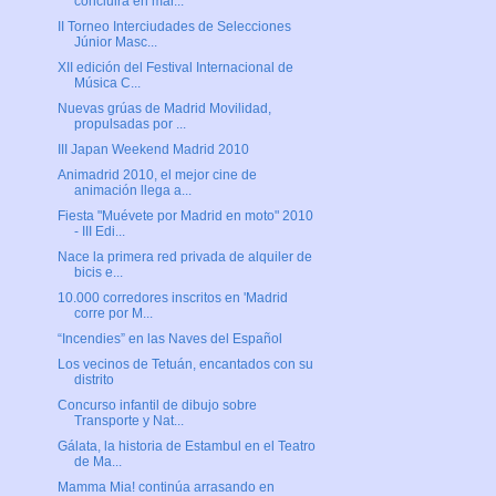
concluirá en mar...
II Torneo Interciudades de Selecciones
Júnior Masc...
XII edición del Festival Internacional de
Música C...
Nuevas grúas de Madrid Movilidad,
propulsadas por ...
III Japan Weekend Madrid 2010
Animadrid 2010, el mejor cine de
animación llega a...
Fiesta "Muévete por Madrid en moto" 2010
- III Edi...
Nace la primera red privada de alquiler de
bicis e...
10.000 corredores inscritos en 'Madrid
corre por M...
“Incendies” en las Naves del Español
Los vecinos de Tetuán, encantados con su
distrito
Concurso infantil de dibujo sobre
Transporte y Nat...
Gálata, la historia de Estambul en el Teatro
de Ma...
Mamma Mia! continúa arrasando en