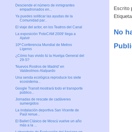
Desciende el número de inmigrantes
Escrito
empadronados en...
Etiquet
Ya puedes soliticar las ayudas de la
Comunidad par...
El viaje del actor, en los Teatros del Canal
No ha
La exposición 'FotoCAM 2009' llega a
Ajalvir
Publi
10ª Conferencia Mundial de Metros
Ligeros
¿Cómo has vivido tú la Huelga General del
29-S?
'Nuevos Rostros de Madrid' en
Valdeolmos-Alalpardo
Una senda ecológica reproduce los siete
ecosistema...
Google Transit mostrará todo el transporte
público...
Jornadas de rescate de cadáveres
sumergidos
La instalación deportiva San Vicente de
Paúl renue...
El Ballet Clásico de Moscú vuelve un año
más a la ...