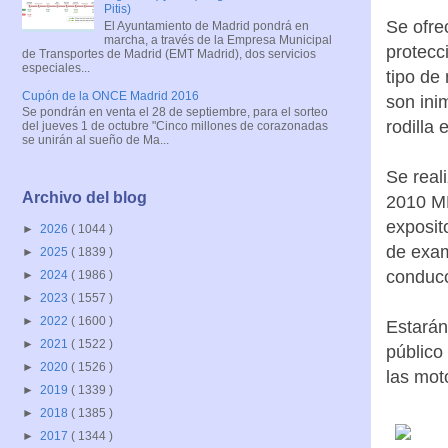
Pitis)
Se ofre
El Ayuntamiento de Madrid pondrá en
marcha, a través de la Empresa Municipal
protecc
de Transportes de Madrid (EMT Madrid), dos servicios
especiales...
tipo de
Cupón de la ONCE Madrid 2016
son ini
Se pondrán en venta el 28 de septiembre, para el sorteo
rodilla 
del jueves 1 de octubre "Cinco millones de corazonadas
se unirán al sueño de Ma...
Se real
Archivo del blog
2010 MM
exposit
►
2026
( 1044 )
de exam
►
2025
( 1839 )
conducc
►
2024
( 1986 )
►
2023
( 1557 )
►
2022
( 1600 )
Estarán
►
2021
( 1522 )
público
►
2020
( 1526 )
las mot
►
2019
( 1339 )
►
2018
( 1385 )
►
2017
( 1344 )