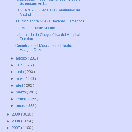
Schumann en l...
La Vuelta 2010 llega a la Comunidad de
Madrid
II Ciclo Sangre Nueva, Jóvenes Flamencos
Eat Madrid. Taste Madrid
Laboratorio de Citogenética del Hospital
Príncipe ...
Cómplices - el Musical, en el Teatro
Häagen-Dazs
►
agosto
( 281 )
►
julio
( 325 )
►
junio
( 293 )
►
mayo
( 240 )
►
abril
( 282 )
►
marzo
( 291 )
►
febrero
( 266 )
►
enero
( 338 )
►
2009
( 3030 )
►
2008
( 1694 )
►
2007
( 1100 )