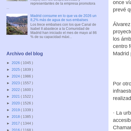
once ví
representantes de la empresa promotora
...
prevé q
Madrid consume en lo que va de 2026 un
8,2% más de agua de sus embalses
Álvarez
Los trece embalses con los que Canal de
Isabel II abastece a la Comunidad de
proyect
Madrid han iniciado el mes de mayo al 86
% de su capacidad máxi...
los ámb
centro 
Madrid 
Archivo del blog
►
2026
( 1045 )
►
2025
( 1839 )
►
2024
( 1986 )
Por otr
►
2023
( 1557 )
►
2022
( 1600 )
infraes
►
2021
( 1522 )
realizad
►
2020
( 1526 )
►
2019
( 1339 )
· La ur
►
2018
( 1385 )
accesib
►
2017
( 1344 )
Chamart
►
2016
( 1168 )