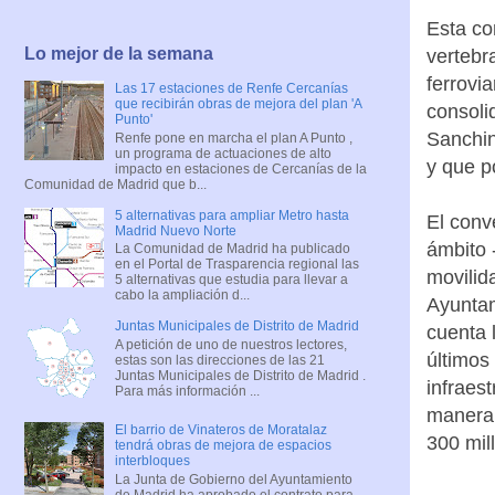
Esta co
Lo mejor de la semana
vertebr
ferrovia
Las 17 estaciones de Renfe Cercanías
que recibirán obras de mejora del plan 'A
consoli
Punto'
Sanchin
Renfe pone en marcha el plan A Punto ,
un programa de actuaciones de alto
y que p
impacto en estaciones de Cercanías de la
Comunidad de Madrid que b...
5 alternativas para ampliar Metro hasta
El conv
Madrid Nuevo Norte
ámbito -
La Comunidad de Madrid ha publicado
en el Portal de Trasparencia regional las
movilid
5 alternativas que estudia para llevar a
cabo la ampliación d...
Ayuntam
Juntas Municipales de Distrito de Madrid
cuenta 
A petición de uno de nuestros lectores,
últimos
estas son las direcciones de las 21
Juntas Municipales de Distrito de Madrid .
infraes
Para más información ...
manera 
El barrio de Vinateros de Moratalaz
300 mil
tendrá obras de mejora de espacios
interbloques
La Junta de Gobierno del Ayuntamiento
de Madrid ha aprobado el contrato para