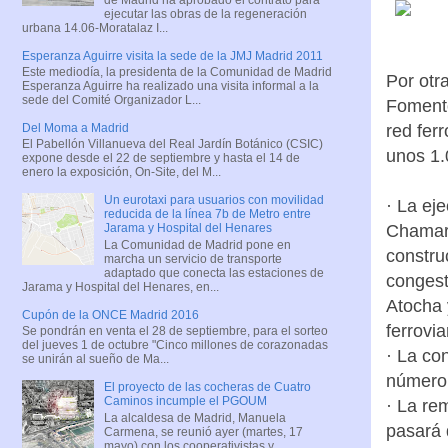
ejecutar las obras de la regeneración
urbana 14.06-Moratalaz I...
Esperanza Aguirre visita la sede de la JMJ Madrid 2011
Este mediodía, la presidenta de la Comunidad de Madrid
Por otra
Esperanza Aguirre ha realizado una visita informal a la
sede del Comité Organizador L...
Fomento
red fer
Del Moma a Madrid
El Pabellón Villanueva del Real Jardín Botánico (CSIC)
unos 1.
expone desde el 22 de septiembre y hasta el 14 de
enero la exposición, On-Site, del M...
Un eurotaxi para usuarios con movilidad
· La ej
reducida de la línea 7b de Metro entre
Chamart
Jarama y Hospital del Henares
La Comunidad de Madrid pone en
constru
marcha un servicio de transporte
adaptado que conecta las estaciones de
congest
Jarama y Hospital del Henares, en...
Atocha 
Cupón de la ONCE Madrid 2016
ferrovi
Se pondrán en venta el 28 de septiembre, para el sorteo
del jueves 1 de octubre "Cinco millones de corazonadas
· La co
se unirán al sueño de Ma...
número 
El proyecto de las cocheras de Cuatro
Caminos incumple el PGOUM
· La re
La alcaldesa de Madrid, Manuela
pasará 
Carmena, se reunió ayer (martes, 17
mayo) con los cooperativistas y