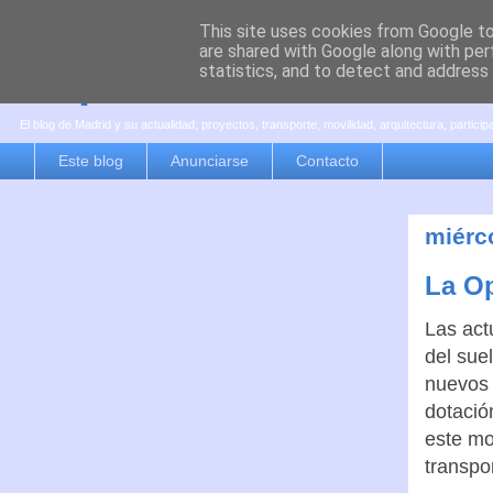
This site uses cookies from Google to 
are shared with Google along with per
es por madrid
statistics, and to detect and address
El blog de Madrid y su actualidad, proyectos, transporte, movilidad, arquitectura, partici
Este blog
Anunciarse
Contacto
miérc
La Op
Las act
del sue
nuevos 
dotació
este mo
transpo