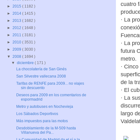
cuatro 
►
2015
( 1182 )
produce
►
2014
( 1415 )
· La pr
►
2013
( 1682 )
conexió
►
2012
( 1648 )
Fuencar
►
2011
( 3181 )
· La pro
►
2010
( 3531 )
►
2009
( 3030 )
futura 
▼
2008
( 1694 )
metro.
▼
diciembre
( 171 )
· Cinco
La chocolatería de San Ginés
superfic
San Silvestre vallecana 2008
de la t
Tarifas de RENFE para 2009... no viajes
sin descuento
· El cub
Deseos para 2009 en los comentarios de
· La su
espormadrid
discurr
Metro y autobuses en Nochevieja
largo d
Los Sábados Deportivos
Valdela
Más impuestos para las motos
Desdoblamiento de la M-509 hasta
Villanueva del Pa...
La Comunidad de Madrid da el sí a la