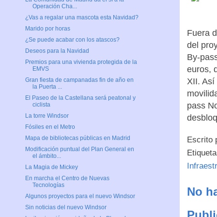
Operación Cha...
¿Vas a regalar una mascota esta Navidad?
Marido por horas
Fuera d
¿Se puede acabar con los atascos?
del pro
Deseos para la Navidad
By-pass
Premios para una vivienda protegida de la
euros, 
EMVS
XII. As
Gran fiesta de campanadas fin de año en
la Puerta ...
movilid
El Paseo de la Castellana será peatonal y
pass No
ciclista
La torre Windsor
desbloq
Fósiles en el Metro
Mapa de bibliotecas públicas en Madrid
Escrito
Modificación puntual del Plan General en
Etiquet
el ámbito...
Infraest
La Magia de Mickey
En marcha el Centro de Nuevas
Tecnologías
No ha
Algunos proyectos para el nuevo Windsor
Sin noticias del nuevo Windsor
Publi