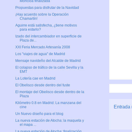
Moncloa finalizada
Propuestas para disfrutar de la Navidad
¡Hay acuerdo sobre la Operación
Chamartín!
Aguirre está satisfecha, ¿tiene motivos
para estarlo?
Izado del intercambiador en superficie de
Plaza de...
XXI Feria Mercado Artesanía 2008
Los "viajes de agua" de Madrid
Mensaje navideño del Alcalde de Madrid
El colapso de tráfico de la calle Sevilla y la
EMT
La Lotería cae en Madrid
El Obelisco desde dentro del fuste
El montaje del Obelisco desde dentro de la
Plaza
Kilómetro 0.8 en Madrid: La manzana del
Entrada 
cine
Un Nuevo diseño para el blog
La nueva estación de Atocha: la maqueta y
el mapa ...
La nueva estación de Atocha: finalización