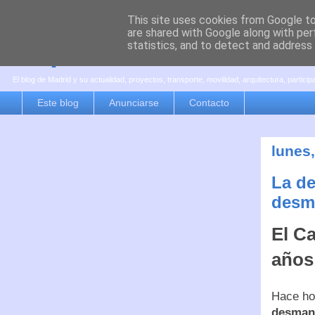
This site uses cookies from Google to 
are shared with Google along with per
es por madrid
statistics, and to detect and address
El blog de Madrid y su actualidad, proyectos, transporte, movilidad, arquitectura, partici
Este blog
Anunciarse
Contacto
lunes
La d
desm
El Ca
años
Hace ho
desmant