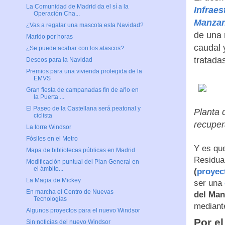
La Comunidad de Madrid da el sí a la
Infraes
Operación Cha...
Manzan
¿Vas a regalar una mascota esta Navidad?
de una 
Marido por horas
caudal 
¿Se puede acabar con los atascos?
tratada
Deseos para la Navidad
Premios para una vivienda protegida de la
EMVS
Gran fiesta de campanadas fin de año en
la Puerta ...
El Paseo de la Castellana será peatonal y
Planta 
ciclista
recuper
La torre Windsor
Fósiles en el Metro
Y es qu
Mapa de bibliotecas públicas en Madrid
Residual
Modificación puntual del Plan General en
el ámbito...
(
proyec
La Magia de Mickey
ser una
En marcha el Centro de Nuevas
del Man
Tecnologías
mediant
Algunos proyectos para el nuevo Windsor
Por el
Sin noticias del nuevo Windsor