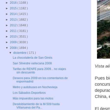
►
2016
( 1168 )
►
2015
( 1182 )
►
2014
( 1415 )
►
2013
( 1682 )
►
2012
( 1648 )
►
2011
( 3181 )
►
2010
( 3531 )
►
2009
( 3030 )
▼
2008
( 1694 )
▼
diciembre
( 171 )
La chocolatería de San Ginés
San Silvestre vallecana 2008
Vista aé
Tarifas de RENFE para 2009... no viajes
sin descuento
Pues bi
Deseos para 2009 en los comentarios de
espormadrid
concurs
Metro y autobuses en Nochevieja
depurad
Los Sábados Deportivos
China, 
Más impuestos para las motos
Desdoblamiento de la M-509 hasta
Villanueva del Pa...
El desm