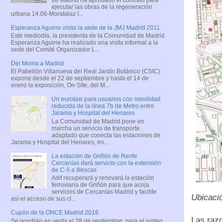
ejecutar las obras de la regeneración
urbana 14.06-Moratalaz I...
Esperanza Aguirre visita la sede de la JMJ Madrid 2011
Este mediodía, la presidenta de la Comunidad de Madrid
Esperanza Aguirre ha realizado una visita informal a la
sede del Comité Organizador L...
Del Moma a Madrid
El Pabellón Villanueva del Real Jardín Botánico (CSIC)
expone desde el 22 de septiembre y hasta el 14 de
enero la exposición, On-Site, del M...
Un eurotaxi para usuarios con movilidad
reducida de la línea 7b de Metro entre
Jarama y Hospital del Henares
La Comunidad de Madrid pone en
marcha un servicio de transporte
adaptado que conecta las estaciones de
Jarama y Hospital del Henares, en...
La estación de Griñón de Renfe
Cercanías dará servicio con la extensión
de C-5 a Illescas
Adif recuperará y renovará la estación
ferroviaria de Griñón para que acoja
servicios de Cercanías Madrid y facilite
Ubicació
así el acceso de sus ci...
Cupón de la ONCE Madrid 2016
Las razo
Se pondrán en venta el 28 de septiembre, para el sorteo