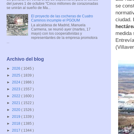
del jueves 1 de octubre "Cinco millones de corazonadas
se const
se unirán al sueño de Ma...
normativ
El proyecto de las cocheras de Cuatro
ciudad.
Caminos incumple el PGOUM
La alcaldesa de Madrid, Manuela
hectáre
Carmena, se reunió ayer (martes, 17
medida s
mayo) con los cooperativistas y
representantes de la empresa promotora
Entreví
...
(Villave
Archivo del blog
►
2026
( 1045 )
►
2025
( 1839 )
►
2024
( 1986 )
►
2023
( 1557 )
►
2022
( 1600 )
►
2021
( 1522 )
►
2020
( 1526 )
►
2019
( 1339 )
►
2018
( 1385 )
►
2017
( 1344 )