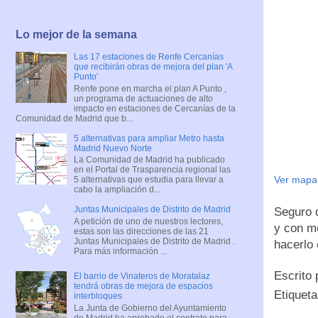
Lo mejor de la semana
Las 17 estaciones de Renfe Cercanías
que recibirán obras de mejora del plan 'A
Punto'
Renfe pone en marcha el plan A Punto ,
un programa de actuaciones de alto
impacto en estaciones de Cercanías de la
Comunidad de Madrid que b...
5 alternativas para ampliar Metro hasta
Madrid Nuevo Norte
La Comunidad de Madrid ha publicado
en el Portal de Trasparencia regional las
Ver mapa
5 alternativas que estudia para llevar a
cabo la ampliación d...
Juntas Municipales de Distrito de Madrid
Seguro 
A petición de uno de nuestros lectores,
y con m
estas son las direcciones de las 21
Juntas Municipales de Distrito de Madrid .
hacerlo 
Para más información ...
Escrito
El barrio de Vinateros de Moratalaz
tendrá obras de mejora de espacios
Etiquet
interbloques
La Junta de Gobierno del Ayuntamiento
de Madrid ha aprobado el contrato para