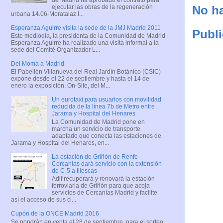
ejecutar las obras de la regeneración
No ha
urbana 14.06-Moratalaz I...
Esperanza Aguirre visita la sede de la JMJ Madrid 2011
Publi
Este mediodía, la presidenta de la Comunidad de Madrid
Esperanza Aguirre ha realizado una visita informal a la
sede del Comité Organizador L...
Del Moma a Madrid
El Pabellón Villanueva del Real Jardín Botánico (CSIC)
expone desde el 22 de septiembre y hasta el 14 de
enero la exposición, On-Site, del M...
Un eurotaxi para usuarios con movilidad
reducida de la línea 7b de Metro entre
Jarama y Hospital del Henares
La Comunidad de Madrid pone en
marcha un servicio de transporte
adaptado que conecta las estaciones de
Jarama y Hospital del Henares, en...
La estación de Griñón de Renfe
Cercanías dará servicio con la extensión
de C-5 a Illescas
Adif recuperará y renovará la estación
ferroviaria de Griñón para que acoja
servicios de Cercanías Madrid y facilite
así el acceso de sus ci...
Cupón de la ONCE Madrid 2016
Se pondrán en venta el 28 de septiembre, para el sorteo