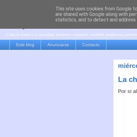
This site uses cookies from Google to 
are shared with Google along with per
es por madrid
statistics, and to detect and address
El blog de Madrid y su actualidad, proyectos, transporte, movilidad, arquitectura, partici
Este blog
Anunciarse
Contacto
miérc
La ch
Por si a