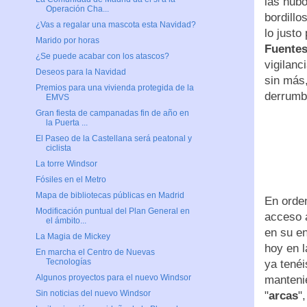
las hubo
Operación Cha...
bordillo
¿Vas a regalar una mascota esta Navidad?
lo justo
Marido por horas
Fuente
¿Se puede acabar con los atascos?
vigilanc
Deseos para la Navidad
sin más,
Premios para una vivienda protegida de la
derrumbe
EMVS
Gran fiesta de campanadas fin de año en
la Puerta ...
El Paseo de la Castellana será peatonal y
ciclista
La torre Windsor
Fósiles en el Metro
Mapa de bibliotecas públicas en Madrid
En orden
Modificación puntual del Plan General en
acceso a
el ámbito...
en su en
La Magia de Mickey
hoy en l
En marcha el Centro de Nuevas
Tecnologías
ya tenéi
Algunos proyectos para el nuevo Windsor
manteni
Sin noticias del nuevo Windsor
"
arcas
"