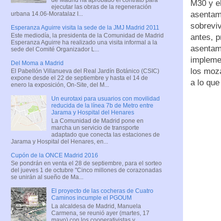
M30 y el
ejecutar las obras de la regeneración
asentami
urbana 14.06-Moratalaz I...
sobrevi
Esperanza Aguirre visita la sede de la JMJ Madrid 2011
Este mediodía, la presidenta de la Comunidad de Madrid
antes, p
Esperanza Aguirre ha realizado una visita informal a la
asentami
sede del Comité Organizador L...
impleme
Del Moma a Madrid
los moz
El Pabellón Villanueva del Real Jardín Botánico (CSIC)
expone desde el 22 de septiembre y hasta el 14 de
a lo qu
enero la exposición, On-Site, del M...
Un eurotaxi para usuarios con movilidad
reducida de la línea 7b de Metro entre
Jarama y Hospital del Henares
La Comunidad de Madrid pone en
marcha un servicio de transporte
adaptado que conecta las estaciones de
Jarama y Hospital del Henares, en...
Cupón de la ONCE Madrid 2016
Se pondrán en venta el 28 de septiembre, para el sorteo
del jueves 1 de octubre "Cinco millones de corazonadas
se unirán al sueño de Ma...
El proyecto de las cocheras de Cuatro
Caminos incumple el PGOUM
La alcaldesa de Madrid, Manuela
Carmena, se reunió ayer (martes, 17
mayo) con los cooperativistas y