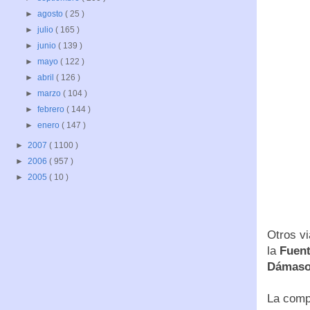
►
agosto
( 25 )
►
julio
( 165 )
►
junio
( 139 )
►
mayo
( 122 )
►
abril
( 126 )
►
marzo
( 104 )
►
febrero
( 144 )
►
enero
( 147 )
►
2007
( 1100 )
►
2006
( 957 )
►
2005
( 10 )
Otros vi
la
Fuent
Dámaso
La comp