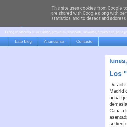
This site uses cookies from Google to 
are shared with Google along with per
es por madrid
statistics, and to detect and address
El blog de Madrid y su actualidad, proyectos, transporte, movilidad, arquitectura, partici
Este blog
Anunciarse
Contacto
lunes
Los "
Durante 
Madrid q
agua"que
demasia
Canal de
asentad
sedient