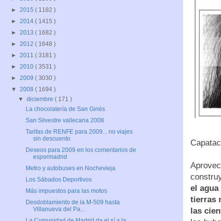
►
2015
( 1182 )
►
2014
( 1415 )
►
2013
( 1682 )
►
2012
( 1648 )
►
2011
( 3181 )
►
2010
( 3531 )
►
2009
( 3030 )
▼
2008
( 1694 )
▼
diciembre
( 171 )
La chocolatería de San Ginés
San Silvestre vallecana 2008
Tarifas de RENFE para 2009... no viajes
sin descuento
Capatac
Deseos para 2009 en los comentarios de
espormadrid
Aprovech
Metro y autobuses en Nochevieja
constru
Los Sábados Deportivos
el agua
Más impuestos para las motos
tierras
Desdoblamiento de la M-509 hasta
Villanueva del Pa...
las cie
La Comunidad de Madrid da el sí a la