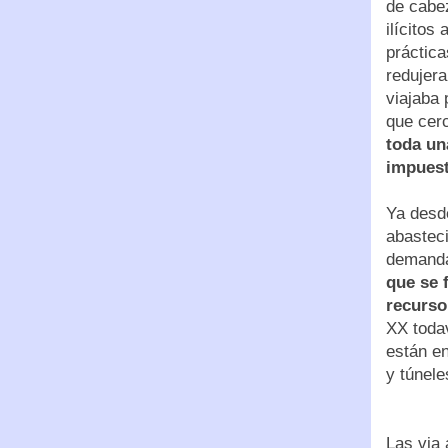
de cabe
ilícitos
práctica
redujera
viajaba 
que cer
toda un
impuest
Ya desde
abastec
demanda
que se 
recurso
XX todav
están en
y túnele
Las via 