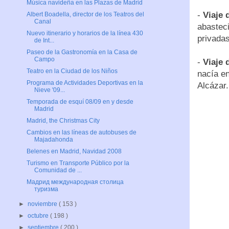
Música navideña en las Plazas de Madrid
-
Viaje 
Albert Boadella, director de los Teatros del
Canal
abasteci
Nuevo itinerario y horarios de la línea 430
privadas
de Int...
Paseo de la Gastronomía en la Casa de
Campo
-
Viaje 
Teatro en la Ciudad de los Niños
nacía en
Programa de Actividades Deportivas en la
Alcázar.
Nieve '09...
Temporada de esquí 08/09 en y desde
Madrid
Madrid, the Christmas City
Cambios en las líneas de autobuses de
Majadahonda
Belenes en Madrid, Navidad 2008
Turismo en Transporte Público por la
Comunidad de ...
Мадрид международная столица
туризма
►
noviembre
( 153 )
►
octubre
( 198 )
►
septiembre
( 200 )