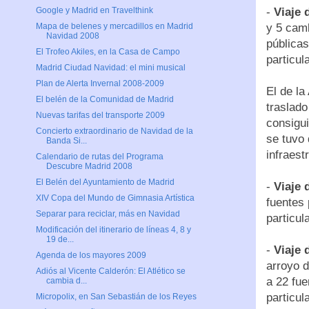
-
Viaje 
Google y Madrid en Travelthink
y 5 camb
Mapa de belenes y mercadillos en Madrid
Navidad 2008
pública
El Trofeo Akiles, en la Casa de Campo
particul
Madrid Ciudad Navidad: el mini musical
Plan de Alerta Invernal 2008-2009
El de la
El belén de la Comunidad de Madrid
traslado
Nuevas tarifas del transporte 2009
consigui
Concierto extraordinario de Navidad de la
se tuvo 
Banda Si...
infraest
Calendario de rutas del Programa
Descubre Madrid 2008
El Belén del Ayuntamiento de Madrid
-
Viaje 
XIV Copa del Mundo de Gimnasia Artística
fuentes
Separar para reciclar, más en Navidad
particul
Modificación del itinerario de líneas 4, 8 y
19 de...
-
Viaje 
Agenda de los mayores 2009
arroyo d
Adiós al Vicente Calderón: El Atlético se
a 22 fue
cambia d...
particul
Micropolix, en San Sebastián de los Reyes