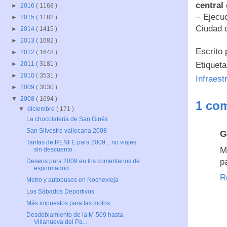
central
►
2016
( 1168 )
− Ejecu
►
2015
( 1182 )
Ciudad 
►
2014
( 1415 )
►
2013
( 1682 )
Escrito
►
2012
( 1648 )
Etiquet
►
2011
( 3181 )
►
2010
( 3531 )
Infraest
►
2009
( 3030 )
▼
2008
( 1694 )
1 com
▼
diciembre
( 171 )
La chocolatería de San Ginés
San Silvestre vallecana 2008
G
Tarifas de RENFE para 2009... no viajes
M
sin descuento
p
Deseos para 2009 en los comentarios de
espormadrid
R
Metro y autobuses en Nochevieja
Los Sábados Deportivos
Más impuestos para las motos
Desdoblamiento de la M-509 hasta
Villanueva del Pa...