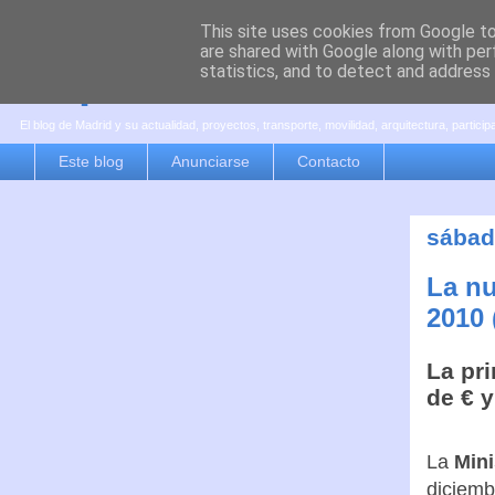
This site uses cookies from Google to 
are shared with Google along with per
es por madrid
statistics, and to detect and address
El blog de Madrid y su actualidad, proyectos, transporte, movilidad, arquitectura, partici
Este blog
Anunciarse
Contacto
sábad
La nu
2010 (
La pr
de € y
La
Mini
diciemb