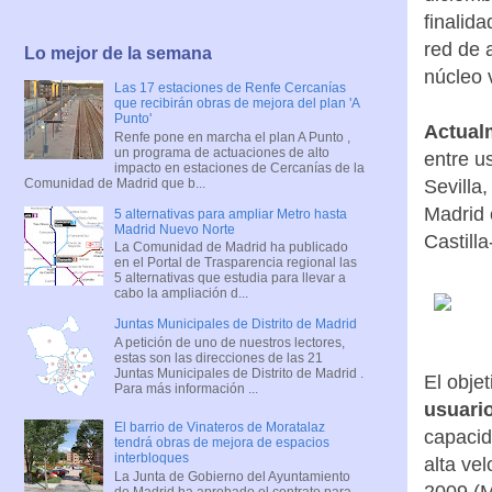
finalid
red de 
Lo mejor de la semana
núcleo v
Las 17 estaciones de Renfe Cercanías
que recibirán obras de mejora del plan 'A
Punto'
Actualm
Renfe pone en marcha el plan A Punto ,
un programa de actuaciones de alto
entre u
impacto en estaciones de Cercanías de la
Comunidad de Madrid que b...
Sevilla
Madrid 
5 alternativas para ampliar Metro hasta
Madrid Nuevo Norte
Castill
La Comunidad de Madrid ha publicado
en el Portal de Trasparencia regional las
5 alternativas que estudia para llevar a
cabo la ampliación d...
Juntas Municipales de Distrito de Madrid
A petición de uno de nuestros lectores,
estas son las direcciones de las 21
Juntas Municipales de Distrito de Madrid .
El obje
Para más información ...
usuari
El barrio de Vinateros de Moratalaz
capacid
tendrá obras de mejora de espacios
interbloques
alta ve
La Junta de Gobierno del Ayuntamiento
de Madrid ha aprobado el contrato para