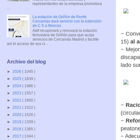
representantes de la empresa promotora
...
La estación de Griñón de Renfe
Cercanías dará servicio con la extensión
de C-5 a Illescas
Adif recuperará y renovará la estación
− Conve
ferroviaria de Griñón para que acoja
servicios de Cercanías Madrid y facilite
15)
al 
así el acceso de sus ci...
− Mejor
discapa
Archivo del blog
lado su
►
2026
( 1045 )
►
2025
( 1839 )
►
2024
( 1986 )
►
2023
( 1557 )
►
2022
( 1600 )
−
Racio
►
2021
( 1522 )
(circul
►
2020
( 1526 )
−
Refo
►
2019
( 1339 )
peatone
►
2018
( 1385 )
− Adecu
►
2017
( 1344 )