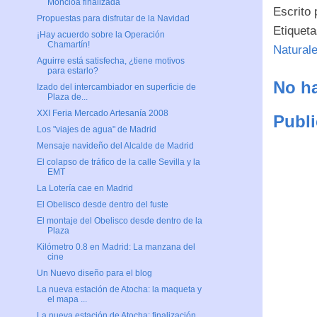
Moncloa finalizada
Escrito
Propuestas para disfrutar de la Navidad
Etiquet
¡Hay acuerdo sobre la Operación
Chamartín!
Natural
Aguirre está satisfecha, ¿tiene motivos
para estarlo?
No ha
Izado del intercambiador en superficie de
Plaza de...
XXI Feria Mercado Artesanía 2008
Publi
Los "viajes de agua" de Madrid
Mensaje navideño del Alcalde de Madrid
El colapso de tráfico de la calle Sevilla y la
EMT
La Lotería cae en Madrid
El Obelisco desde dentro del fuste
El montaje del Obelisco desde dentro de la
Plaza
Kilómetro 0.8 en Madrid: La manzana del
cine
Un Nuevo diseño para el blog
La nueva estación de Atocha: la maqueta y
el mapa ...
La nueva estación de Atocha: finalización