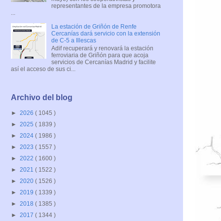
representantes de la empresa promotora
...
La estación de Griñón de Renfe
Cercanías dará servicio con la extensión
de C-5 a Illescas
Adif recuperará y renovará la estación
ferroviaria de Griñón para que acoja
servicios de Cercanías Madrid y facilite
así el acceso de sus ci...
Archivo del blog
►
2026
( 1045 )
►
2025
( 1839 )
►
2024
( 1986 )
►
2023
( 1557 )
►
2022
( 1600 )
►
2021
( 1522 )
►
2020
( 1526 )
►
2019
( 1339 )
►
2018
( 1385 )
►
2017
( 1344 )