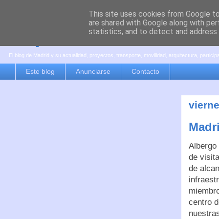
This site uses cookies from Google to 
are shared with Google along with per
es por madrid
statistics, and to detect and address
El blog de Madrid y su actualidad, proyectos, transporte, movilidad, arquitectura, partici
Este blog
Anunciarse
Contacto
viern
Madri
Albergo
de visit
de alcan
infraest
miembros
centro d
nuestra