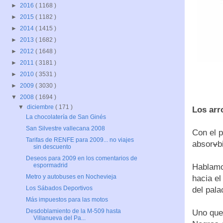
►
2016
( 1168 )
►
2015
( 1182 )
►
2014
( 1415 )
►
2013
( 1682 )
►
2012
( 1648 )
►
2011
( 3181 )
►
2010
( 3531 )
►
2009
( 3030 )
▼
2008
( 1694 )
▼
diciembre
( 171 )
Los arr
La chocolatería de San Ginés
San Silvestre vallecana 2008
Con el 
Tarifas de RENFE para 2009... no viajes
absor
v
b
sin descuento
Deseos para 2009 en los comentarios de
espormadrid
Hablam
Metro y autobuses en Nochevieja
hacia el
Los Sábados Deportivos
del pala
Más impuestos para las motos
Desdoblamiento de la M-509 hasta
Uno que 
Villanueva del Pa...