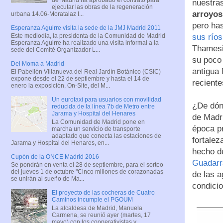
nuestra
ejecutar las obras de la regeneración
arroyos
urbana 14.06-Moratalaz I...
pero has
Esperanza Aguirre visita la sede de la JMJ Madrid 2011
sus río
Este mediodía, la presidenta de la Comunidad de Madrid
Esperanza Aguirre ha realizado una visita informal a la
Thamesi
sede del Comité Organizador L...
su poco 
Del Moma a Madrid
antigua
El Pabellón Villanueva del Real Jardín Botánico (CSIC)
expone desde el 22 de septiembre y hasta el 14 de
reciente
enero la exposición, On-Site, del M...
Un eurotaxi para usuarios con movilidad
¿De dón
reducida de la línea 7b de Metro entre
Jarama y Hospital del Henares
de Madr
La Comunidad de Madrid pone en
época p
marcha un servicio de transporte
adaptado que conecta las estaciones de
fortalez
Jarama y Hospital del Henares, en...
hecho d
Cupón de la ONCE Madrid 2016
Guadar
Se pondrán en venta el 28 de septiembre, para el sorteo
del jueves 1 de octubre "Cinco millones de corazonadas
de las a
se unirán al sueño de Ma...
condici
El proyecto de las cocheras de Cuatro
Caminos incumple el PGOUM
La alcaldesa de Madrid, Manuela
Carmena, se reunió ayer (martes, 17
mayo) con los cooperativistas y