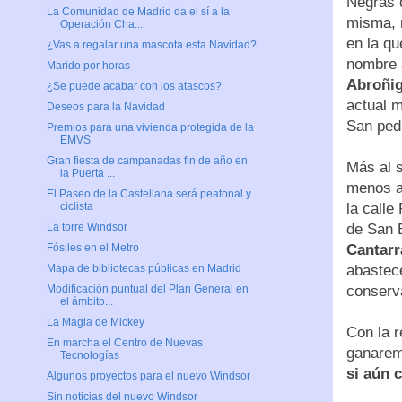
Negras 
La Comunidad de Madrid da el sí a la
misma, n
Operación Cha...
en la qu
¿Vas a regalar una mascota esta Navidad?
nombre a
Marido por horas
Abroñig
¿Se puede acabar con los atascos?
actual m
Deseos para la Navidad
San pedr
Premios para una vivienda protegida de la
EMVS
Gran fiesta de campanadas fin de año en
Más al 
la Puerta ...
menos a 
El Paseo de la Castellana será peatonal y
la call
ciclista
de San 
La torre Windsor
Cantarr
Fósiles en el Metro
abastece
Mapa de bibliotecas públicas en Madrid
conserv
Modificación puntual del Plan General en
el ámbito...
La Magia de Mickey
Con la r
En marcha el Centro de Nuevas
ganarem
Tecnologías
si aún 
Algunos proyectos para el nuevo Windsor
Sin noticias del nuevo Windsor