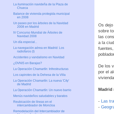
La iluminación navideña de la Plaza de
Chueca
Balance de vivienda protegida municipal
en 2008
Un paseo por los árboles de la Navidad
Os dejo
2008 en Madrid
sobre to
IV Concurso Mundial de Árboles de
las con
Navidad 2008
a la ciu
Un día especial...
fuentes,
La navegación aérea en Madrid: Los
radiofaros (I)
poblado
Accidentes y vandalismo en Navidad
¿OVNIS en Barajas?
De los v
La Operación Chamartín: Infrestructuras
por el a
Los capirotes de la Dehesa de la Villa
vivienda
La Operación Chamartín: La nueva 'City'
de Madrid
Madrid 
La Operación Chamartín: Un nuevo barrio
Menús navideños saludables y baratos
-
Las tr
Reubicación de líneas en el
intercambiador de Moncloa
-
Geogra
Remodelación del Intercambiador de