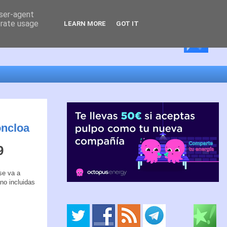
user-agent
erate usage
LEARN MORE
GOT IT
oncloa
9
 se va a
no incluidas