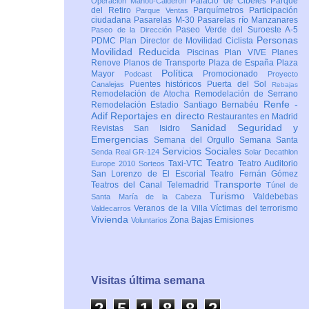
Palacio de Cibeles
Parque
Operación Mahou-Calderón
del Retiro
Parquímetros
Participación
Parque Ventas
ciudadana
Pasarelas M-30
Pasarelas río Manzanares
Paseo Verde del Suroeste A-5
Paseo de la Dirección
Personas
PDMC Plan Director de Movilidad Ciclista
Movilidad Reducida
Piscinas
Plan VIVE
Planes
Renove
Planos de Transporte
Plaza de España
Plaza
Política
Mayor
Promocionado
Podcast
Proyecto
Puentes históricos
Puerta del Sol
Canalejas
Rebajas
Remodelación de Atocha
Remodelación de Serrano
Renfe -
Remodelación Estadio Santiago Bernabéu
Adif
Reportajes en directo
Restaurantes en Madrid
Sanidad
Seguridad y
Revistas
San Isidro
Emergencias
Semana del Orgullo
Semana Santa
Servicios Sociales
Senda Real GR-124
Solar Decathlon
Teatro
Taxi-VTC
Teatro Auditorio
Europe 2010
Sorteos
San Lorenzo de El Escorial
Teatro Fernán Gómez
Transporte
Teatros del Canal
Telemadrid
Túnel de
Turismo
Valdebebas
Santa María de la Cabeza
Veranos de la Villa
Víctimas del terrorismo
Valdecarros
Vivienda
Zona Bajas Emisiones
Voluntarios
Visitas última semana
2
5
1
8
8
2