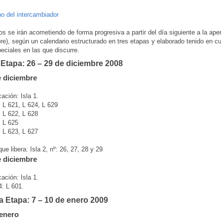
o del intercambiador
s se irán acometiendo de forma progresiva a partir del día siguiente a la aper
re), según un calendario estructurado en tres etapas y elaborado tenido en c
eciales en las que discurre.
 Etapa: 26 – 29 de diciembre 2008
e diciembre
ación: Isla 1.
 L 621, L 624, L 629
 L 622, L 628
 L 625
 L 623, L 627
e libera: Isla 2, nº: 26, 27, 28 y 29
e diciembre
ación: Isla 1.
: L 601.
 Etapa: 7 – 10 de enero 2009
 enero