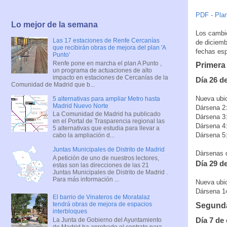
PDF - Plan
Lo mejor de la semana
Los cambio
Las 17 estaciones de Renfe Cercanías
de diciemb
que recibirán obras de mejora del plan 'A
fechas esp
Punto'
Renfe pone en marcha el plan A Punto ,
Primera
un programa de actuaciones de alto
impacto en estaciones de Cercanías de la
Día 26 d
Comunidad de Madrid que b...
Nueva ubic
5 alternativas para ampliar Metro hasta
Madrid Nuevo Norte
Dársena 2:
La Comunidad de Madrid ha publicado
Dársena 3:
en el Portal de Trasparencia regional las
Dársena 4:
5 alternativas que estudia para llevar a
Dársena 5:
cabo la ampliación d...
Juntas Municipales de Distrito de Madrid
Dársenas qu
A petición de uno de nuestros lectores,
Día 29 d
estas son las direcciones de las 21
Juntas Municipales de Distrito de Madrid .
Para más información ...
Nueva ubic
Dársena 14
El barrio de Vinateros de Moratalaz
tendrá obras de mejora de espacios
Segunda
interbloques
Día 7 de
La Junta de Gobierno del Ayuntamiento
de Madrid ha aprobado el contrato para