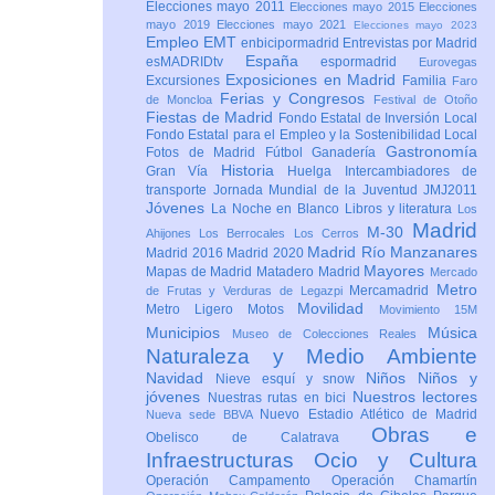
Elecciones mayo 2011
Elecciones mayo 2015
Elecciones
mayo 2019
Elecciones mayo 2021
Elecciones mayo 2023
Empleo
EMT
enbicipormadrid
Entrevistas por Madrid
España
esMADRIDtv
espormadrid
Eurovegas
Exposiciones en Madrid
Excursiones
Familia
Faro
Ferias y Congresos
de Moncloa
Festival de Otoño
Fiestas de Madrid
Fondo Estatal de Inversión Local
Fondo Estatal para el Empleo y la Sostenibilidad Local
Gastronomía
Fotos de Madrid
Fútbol
Ganadería
Historia
Gran Vía
Huelga
Intercambiadores de
transporte
Jornada Mundial de la Juventud JMJ2011
Jóvenes
La Noche en Blanco
Libros y literatura
Los
Madrid
M-30
Ahijones
Los Berrocales
Los Cerros
Madrid Río Manzanares
Madrid 2016
Madrid 2020
Mayores
Mapas de Madrid
Matadero Madrid
Mercado
Metro
Mercamadrid
de Frutas y Verduras de Legazpi
Movilidad
Metro Ligero
Motos
Movimiento 15M
Municipios
Música
Museo de Colecciones Reales
Naturaleza y Medio Ambiente
Navidad
Niños
Niños y
Nieve esquí y snow
jóvenes
Nuestros lectores
Nuestras rutas en bici
Nuevo Estadio Atlético de Madrid
Nueva sede BBVA
Obras e
Obelisco de Calatrava
Infraestructuras
Ocio y Cultura
Operación Campamento
Operación Chamartín