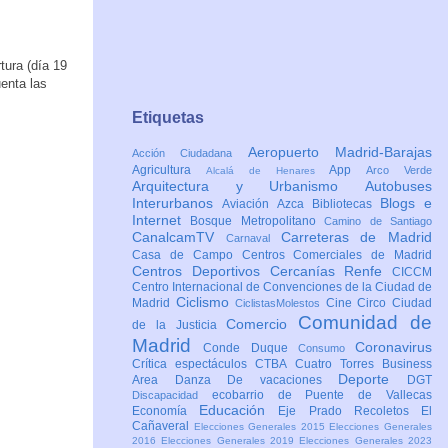
tura (día 19
uenta las
Etiquetas
Aeropuerto Madrid-Barajas
Acción Ciudadana
Agricultura
App
Arco Verde
Alcalá de Henares
Arquitectura y Urbanismo
Autobuses
Interurbanos
Blogs e
Aviación
Azca
Bibliotecas
Internet
Bosque Metropolitano
Camino de Santiago
CanalcamTV
Carreteras de Madrid
Carnaval
Casa de Campo
Centros Comerciales de Madrid
Centros Deportivos
Cercanías Renfe
CICCM
Centro Internacional de Convenciones de la Ciudad de
Ciclismo
Madrid
Cine
Circo
Ciudad
CiclistasMolestos
Comunidad de
Comercio
de la Justicia
Madrid
Coronavirus
Conde Duque
Consumo
Crítica espectáculos
CTBA Cuatro Torres Business
Deporte
Area
Danza
De vacaciones
DGT
ecobarrio de Puente de Vallecas
Discapacidad
Educación
Economía
Eje Prado Recoletos
El
Cañaveral
Elecciones Generales 2015
Elecciones Generales
2016
Elecciones Generales 2019
Elecciones Generales 2023