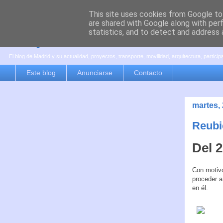
This site uses cookies from Google to 
are shared with Google along with per
es por madrid
statistics, and to detect and address 
El blog de Madrid y su actualidad, proyectos, transporte, movilidad, arquitectura, partici
Este blog
Anunciarse
Contacto
martes,
Reubi
Del 2
Con motiv
proceder a
en él.