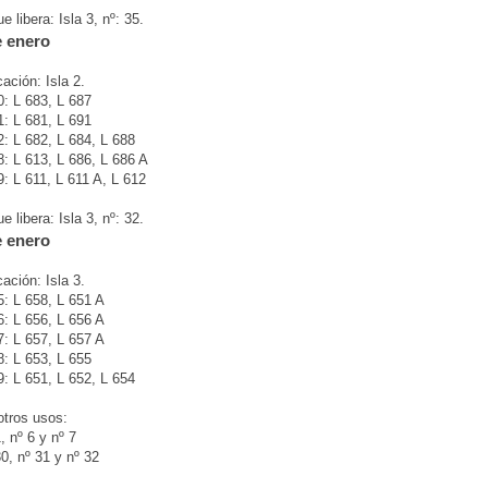
 libera: Isla 3, nº: 35.
e enero
ación: Isla 2.
: L 683, L 687
: L 681, L 691
: L 682, L 684, L 688
: L 613, L 686, L 686 A
: L 611, L 611 A, L 612
 libera: Isla 3, nº: 32.
e enero
ación: Isla 3.
: L 658, L 651 A
: L 656, L 656 A
: L 657, L 657 A
: L 653, L 655
: L 651, L 652, L 654
tros usos:
1, nº 6 y nº 7
30, nº 31 y nº 32