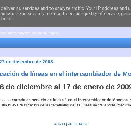
deliver its services and to analyze traffic. Your IP address and 
formance and security metrics to ensure quality of service, gen
abuse.
pación, medio ambiente, educación, empleo, ...
 23 de diciembre de 2008
cación de líneas en el intercambiador de M
6 de diciembre al 17 de enero de 200
o de la
entrada en servicio de la isla 1 en el intercambiador de Moncloa
,
 una nueva reubicación de las terminales de las líneas de transporte interurba