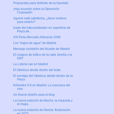
Propuestas para disfrutar de la Navidad
¡Hay acuerdo sobre la Operación
Chamartín!
Aguirre está satisfecha, ¿tiene motivos
para estarlo?
Izado del intercambiador en superficie de
Plaza de...
XXI Feria Mercado Artesanía 2008
Los "viajes de agua" de Madrid
Mensaje navideño del Alcalde de Madrid
El colapso de tráfico de la calle Sevilla y la
EMT
La Lotería cae en Madrid
El Obelisco desde dentro del fuste
El montaje del Obelisco desde dentro de la
Plaza
Kilómetro 0.8 en Madrid: La manzana del
cine
Un Nuevo diseño para el blog
La nueva estación de Atocha: la maqueta y
el mapa ...
La nueva estación de Atocha: finalización
en 2025 ...