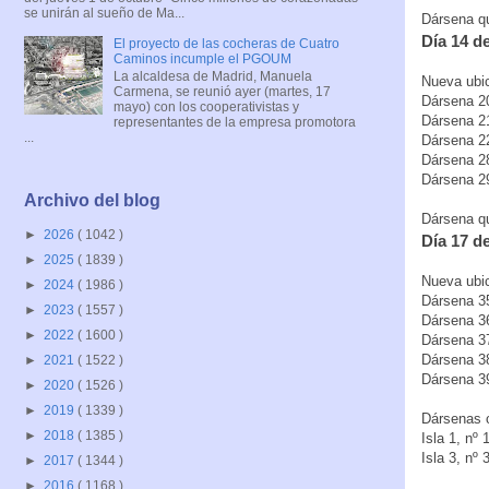
se unirán al sueño de Ma...
Dársena que
Día 14 d
El proyecto de las cocheras de Cuatro
Caminos incumple el PGOUM
La alcaldesa de Madrid, Manuela
Nueva ubic
Carmena, se reunió ayer (martes, 17
Dársena 20
mayo) con los cooperativistas y
Dársena 21
representantes de la empresa promotora
...
Dársena 22
Dársena 28
Dársena 29
Archivo del blog
Dársena que
►
2026
( 1042 )
Día 17 d
►
2025
( 1839 )
Nueva ubic
►
2024
( 1986 )
Dársena 35
►
2023
( 1557 )
Dársena 36
►
2022
( 1600 )
Dársena 37
Dársena 38
►
2021
( 1522 )
Dársena 39
►
2020
( 1526 )
►
2019
( 1339 )
Dársenas o
►
2018
( 1385 )
Isla 1, nº 
Isla 3, nº 
►
2017
( 1344 )
►
2016
( 1168 )