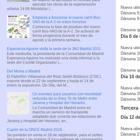
ejecutar las obras de la regeneración
Nueva ubic
urbana 14.06-Moratalaz I...
Dársena 8:
Empieza a funcionar el nuevo carril Bus-
Dársena 9:
VAO de la A-2 en estos horarios
Comienza la fase de pruebas del nuevo
Dársena que
carril Bus-VAO de la A-2. Se activará de
forma progresiva durante el mes de
Día 8 de
agosto y la primera semana...
Nueva ubic
Esperanza Aguirre visita la sede de la JMJ Madrid 2011
Dársena 10
Este mediodía, la presidenta de la Comunidad de Madrid
Esperanza Aguirre ha realizado una visita informal a la
Dársena 11
sede del Comité Organizador L...
Dársena que
Del Moma a Madrid
Día 10 d
El Pabellón Villanueva del Real Jardín Botánico (CSIC)
expone desde el 22 de septiembre y hasta el 14 de
enero la exposición, On-Site, del M...
Nueva ubic
Dársena 25
Un eurotaxi para usuarios con movilidad
reducida de la línea 7b de Metro entre
Dársena 2
Jarama y Hospital del Henares
Tercera 
La Comunidad de Madrid pone en
marcha un servicio de transporte
Día 12 d
adaptado que conecta las estaciones de
Jarama y Hospital del Henares, en...
Nueva ubic
Cupón de la ONCE Madrid 2016
Dársena 27
Se pondrán en venta el 28 de septiembre, para el sorteo
del jueves 1 de octubre "Cinco millones de corazonadas