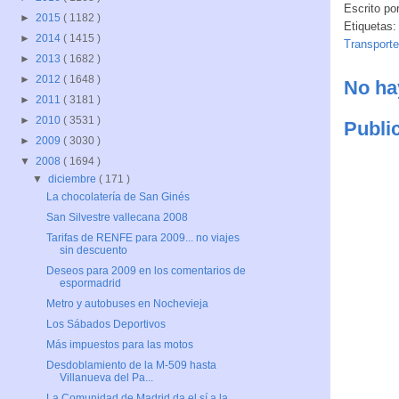
Escrito po
►
2015
( 1182 )
Etiquetas:
►
2014
( 1415 )
Transporte
►
2013
( 1682 )
►
2012
( 1648 )
No ha
►
2011
( 3181 )
►
2010
( 3531 )
Publi
►
2009
( 3030 )
▼
2008
( 1694 )
▼
diciembre
( 171 )
La chocolatería de San Ginés
San Silvestre vallecana 2008
Tarifas de RENFE para 2009... no viajes
sin descuento
Deseos para 2009 en los comentarios de
espormadrid
Metro y autobuses en Nochevieja
Los Sábados Deportivos
Más impuestos para las motos
Desdoblamiento de la M-509 hasta
Villanueva del Pa...
La Comunidad de Madrid da el sí a la