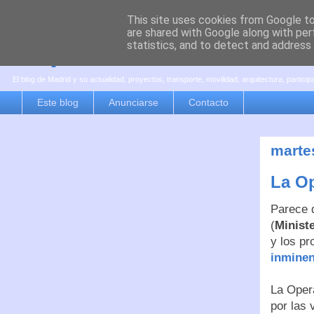
This site uses cookies from Google to 
are shared with Google along with per
es por madrid
statistics, and to detect and address
El blog de Madrid y su actualidad, proyectos, transporte, movilidad, arquitectura, partici
Este blog
Anunciarse
Contacto
marte
La Op
Parece 
(
Minist
y los pr
inminen
La Oper
por las 