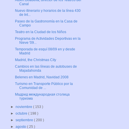
Albert Boadella, director de los Teatros del
Canal
Nuevo itinerario y horarios de la línea 430
de Int...
Paseo de la Gastronomía en la Casa de
Campo
Teatro en la Ciudad de los Niños
Programa de Actividades Deportivas en la
Nieve '09...
Temporada de esquí 08/09 en y desde
Madrid
Madrid, the Christmas City
Cambios en las líneas de autobuses de
Majadahonda
Belenes en Madrid, Navidad 2008
Turismo en Transporte Público por la
Comunidad de ...
Мадрид международная столица
туризма
►
noviembre
( 153 )
►
octubre
( 198 )
►
septiembre
( 200 )
►
agosto
( 25 )