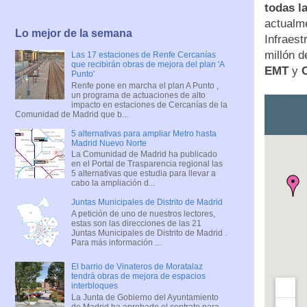
todas l
actualme
Lo mejor de la semana
Infraes
millón 
Las 17 estaciones de Renfe Cercanías
que recibirán obras de mejora del plan 'A
EMT
y
Punto'
Renfe pone en marcha el plan A Punto ,
un programa de actuaciones de alto
impacto en estaciones de Cercanías de la
Comunidad de Madrid que b...
5 alternativas para ampliar Metro hasta
Madrid Nuevo Norte
La Comunidad de Madrid ha publicado
en el Portal de Trasparencia regional las
5 alternativas que estudia para llevar a
cabo la ampliación d...
Juntas Municipales de Distrito de Madrid
A petición de uno de nuestros lectores,
estas son las direcciones de las 21
Juntas Municipales de Distrito de Madrid .
Para más información ...
El barrio de Vinateros de Moratalaz
tendrá obras de mejora de espacios
interbloques
La Junta de Gobierno del Ayuntamiento
de Madrid ha aprobado el contrato para