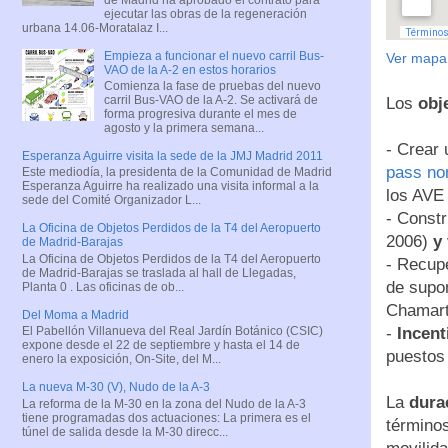
ejecutar las obras de la regeneración
urbana 14.06-Moratalaz I...
Empieza a funcionar el nuevo carril Bus-
Ver mapa
VAO de la A-2 en estos horarios
Comienza la fase de pruebas del nuevo
carril Bus-VAO de la A-2. Se activará de
Los
obj
forma progresiva durante el mes de
agosto y la primera semana...
- Crear
Esperanza Aguirre visita la sede de la JMJ Madrid 2011
pass nor
Este mediodía, la presidenta de la Comunidad de Madrid
Esperanza Aguirre ha realizado una visita informal a la
los AVE
sede del Comité Organizador L...
- Const
La Oficina de Objetos Perdidos de la T4 del Aeropuerto
2006)
y
de Madrid-Barajas
La Oficina de Objetos Perdidos de la T4 del Aeropuerto
- Recup
de Madrid-Barajas se traslada al hall de Llegadas,
de supon
Planta 0 . Las oficinas de ob...
Chamart
Del Moma a Madrid
-
Incent
El Pabellón Villanueva del Real Jardín Botánico (CSIC)
expone desde el 22 de septiembre y hasta el 14 de
puestos 
enero la exposición, On-Site, del M...
La nueva M-30 (V), Nudo de la A-3
La
dura
La reforma de la M-30 en la zona del Nudo de la A-3
tiene programadas dos actuaciones: La primera es el
términos
túnel de salida desde la M-30 direcc...