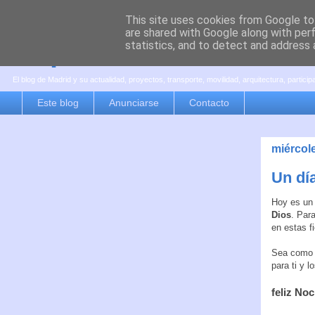
This site uses cookies from Google to 
are shared with Google along with per
es por madrid
statistics, and to detect and address 
El blog de Madrid y su actualidad, proyectos, transporte, movilidad, arquitectura, partici
Este blog
Anunciarse
Contacto
miércol
Un día
Hoy es un 
Dios
. Par
en estas f
Sea como 
para ti y l
feliz No