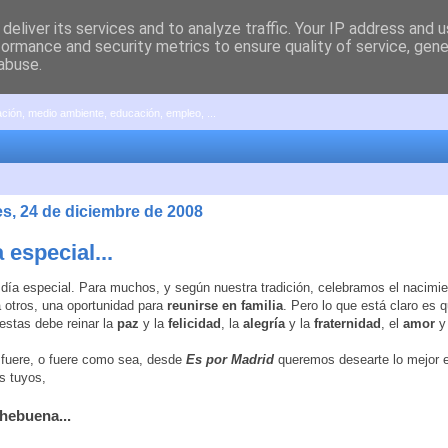
deliver its services and to analyze traffic. Your IP address and 
formance and security metrics to ensure quality of service, gen
abuse.
pación, medio ambiente, educación, empleo, ...
es, 24 de diciembre de 2008
 especial...
día especial. Para muchos, y según nuestra tradición, celebramos el nacimi
a otros, una oportunidad para
reunirse en familia
. Pero lo que está claro es q
iestas debe reinar la
paz
y la
felicidad
, la
alegría
y la
fraternidad
, el
amor
y
fuere, o fuere como sea, desde
Es por Madrid
queremos desearte lo mejor 
os tuyos,
chebuena...