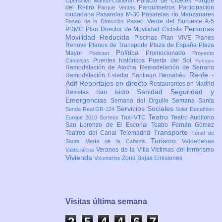
Palacio de Cibeles
Parque
Operación Mahou-Calderón
del Retiro
Parquímetros
Participación
Parque Ventas
ciudadana
Pasarelas M-30
Pasarelas río Manzanares
Paseo Verde del Suroeste A-5
Paseo de la Dirección
Personas
PDMC Plan Director de Movilidad Ciclista
Movilidad Reducida
Piscinas
Plan VIVE
Planes
Renove
Planos de Transporte
Plaza de España
Plaza
Política
Mayor
Promocionado
Podcast
Proyecto
Puentes históricos
Puerta del Sol
Canalejas
Rebajas
Remodelación de Atocha
Remodelación de Serrano
Renfe -
Remodelación Estadio Santiago Bernabéu
Adif
Reportajes en directo
Restaurantes en Madrid
Sanidad
Seguridad y
Revistas
San Isidro
Emergencias
Semana del Orgullo
Semana Santa
Servicios Sociales
Senda Real GR-124
Solar Decathlon
Teatro
Taxi-VTC
Teatro Auditorio
Europe 2010
Sorteos
San Lorenzo de El Escorial
Teatro Fernán Gómez
Transporte
Teatros del Canal
Telemadrid
Túnel de
Turismo
Valdebebas
Santa María de la Cabeza
Veranos de la Villa
Víctimas del terrorismo
Valdecarros
Vivienda
Zona Bajas Emisiones
Voluntarios
Visitas última semana
2
5
4
4
6
8