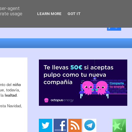
user-agent
erate usage
LEARN MORE
GOT IT
ento del
niño
ue, todavía,
 la
lealtad
.
esta Navidad,