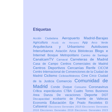
Etiquetas
Aeropuerto Madrid-Barajas
Acción Ciudadana
Agricultura
App
Arco Verde
Alcalá de Henares
Arquitectura y Urbanismo
Autobuses
Interurbanos
Blogs e
Aviación
Azca
Bibliotecas
Internet
Bosque Metropolitano
Camino de Santiago
CanalcamTV
Carreteras de Madrid
Carnaval
Casa de Campo
Centros Comerciales de Madrid
Centros Deportivos
Cercanías Renfe
CICCM
Centro Internacional de Convenciones de la Ciudad de
Ciclismo
Madrid
Cine
Circo
Ciudad
CiclistasMolestos
Comunidad de
Comercio
de la Justicia
Madrid
Coronavirus
Conde Duque
Consumo
Crítica espectáculos
CTBA Cuatro Torres Business
Deporte
Area
Danza
De vacaciones
DGT
ecobarrio de Puente de Vallecas
Discapacidad
Educación
Economía
Eje Prado Recoletos
El
Cañaveral
Elecciones Generales 2015
Elecciones Generales
2016
Elecciones Generales 2019
Elecciones Generales 2023