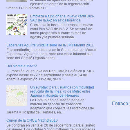
ejecutar las obras de la regeneración
urbana 14.06-Moratalaz I...
Empieza a funcionar el nuevo carril Bus-
VAO de la A-2 en estos horarios
Comienza la fase de pruebas del nuevo
carril Bus-VAO de la A-2. Se activará de
forma progresiva durante el mes de
agosto y la primera semana...
Esperanza Aguirre visita la sede de la JMJ Madrid 2011
Este mediodía, la presidenta de la Comunidad de Madrid
Esperanza Aguirre ha realizado una visita informal a la
sede del Comité Organizador L...
Del Moma a Madrid
El Pabellón Villanueva del Real Jardín Botánico (CSIC)
expone desde el 22 de septiembre y hasta el 14 de
enero la exposición, On-Site, del M...
Un eurotaxi para usuarios con movilidad
reducida de la línea 7b de Metro entre
Jarama y Hospital del Henares
La Comunidad de Madrid pone en
Entrada 
marcha un servicio de transporte
adaptado que conecta las estaciones de
Jarama y Hospital del Henares, en...
Cupón de la ONCE Madrid 2016
Se pondrán en venta el 28 de septiembre, para el sorteo
del jueves 1 de octubre "Cinco millones de corazonadas