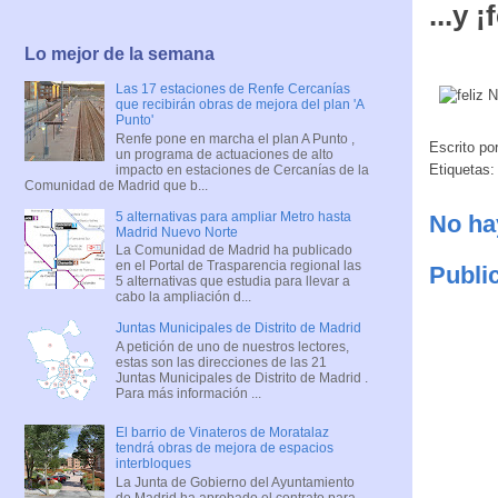
...y 
Lo mejor de la semana
Las 17 estaciones de Renfe Cercanías
que recibirán obras de mejora del plan 'A
Punto'
Renfe pone en marcha el plan A Punto ,
Escrito po
un programa de actuaciones de alto
Etiquetas
impacto en estaciones de Cercanías de la
Comunidad de Madrid que b...
5 alternativas para ampliar Metro hasta
No ha
Madrid Nuevo Norte
La Comunidad de Madrid ha publicado
en el Portal de Trasparencia regional las
Publi
5 alternativas que estudia para llevar a
cabo la ampliación d...
Juntas Municipales de Distrito de Madrid
A petición de uno de nuestros lectores,
estas son las direcciones de las 21
Juntas Municipales de Distrito de Madrid .
Para más información ...
El barrio de Vinateros de Moratalaz
tendrá obras de mejora de espacios
interbloques
La Junta de Gobierno del Ayuntamiento
de Madrid ha aprobado el contrato para