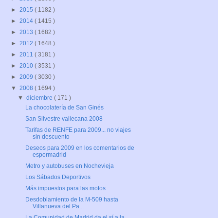
►
2015
( 1182 )
►
2014
( 1415 )
►
2013
( 1682 )
►
2012
( 1648 )
►
2011
( 3181 )
►
2010
( 3531 )
►
2009
( 3030 )
▼
2008
( 1694 )
▼
diciembre
( 171 )
La chocolatería de San Ginés
San Silvestre vallecana 2008
Tarifas de RENFE para 2009... no viajes
sin descuento
Deseos para 2009 en los comentarios de
espormadrid
Metro y autobuses en Nochevieja
Los Sábados Deportivos
Más impuestos para las motos
Desdoblamiento de la M-509 hasta
Villanueva del Pa...
La Comunidad de Madrid da el sí a la