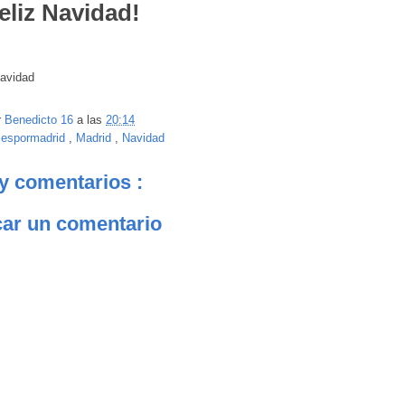
¡feliz Navidad!
r
Benedicto 16
a las
20:14
:
espormadrid
,
Madrid
,
Navidad
y comentarios :
car un comentario