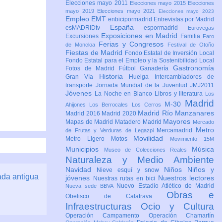
Elecciones mayo 2011
Elecciones mayo 2015
Elecciones
mayo 2019
Elecciones mayo 2021
Elecciones mayo 2023
Empleo
EMT
enbicipormadrid
Entrevistas por Madrid
España
esMADRIDtv
espormadrid
Eurovegas
Exposiciones en Madrid
Excursiones
Familia
Faro
Ferias y Congresos
de Moncloa
Festival de Otoño
Fiestas de Madrid
Fondo Estatal de Inversión Local
Fondo Estatal para el Empleo y la Sostenibilidad Local
Gastronomía
Fotos de Madrid
Fútbol
Ganadería
Historia
Gran Vía
Huelga
Intercambiadores de
transporte
Jornada Mundial de la Juventud JMJ2011
Jóvenes
La Noche en Blanco
Libros y literatura
Los
Madrid
M-30
Ahijones
Los Berrocales
Los Cerros
Madrid Río Manzanares
Madrid 2016
Madrid 2020
Mayores
Mapas de Madrid
Matadero Madrid
Mercado
Metro
Mercamadrid
de Frutas y Verduras de Legazpi
Movilidad
Metro Ligero
Motos
Movimiento 15M
Municipios
Música
Museo de Colecciones Reales
Naturaleza y Medio Ambiente
Navidad
Niños
Niños y
Nieve esquí y snow
ada antigua
jóvenes
Nuestros lectores
Nuestras rutas en bici
Nuevo Estadio Atlético de Madrid
Nueva sede BBVA
Obras e
Obelisco de Calatrava
Infraestructuras
Ocio y Cultura
Operación Campamento
Operación Chamartín