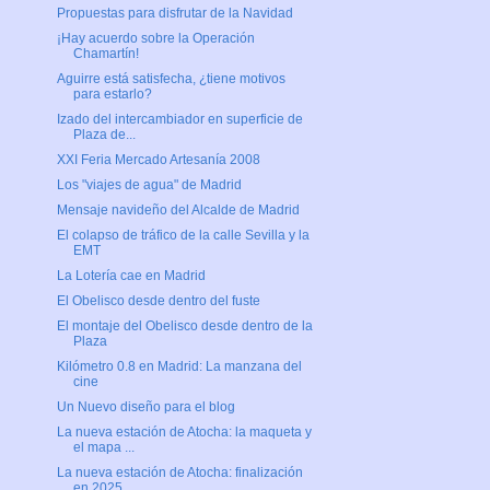
Propuestas para disfrutar de la Navidad
¡Hay acuerdo sobre la Operación
Chamartín!
Aguirre está satisfecha, ¿tiene motivos
para estarlo?
Izado del intercambiador en superficie de
Plaza de...
XXI Feria Mercado Artesanía 2008
Los "viajes de agua" de Madrid
Mensaje navideño del Alcalde de Madrid
El colapso de tráfico de la calle Sevilla y la
EMT
La Lotería cae en Madrid
El Obelisco desde dentro del fuste
El montaje del Obelisco desde dentro de la
Plaza
Kilómetro 0.8 en Madrid: La manzana del
cine
Un Nuevo diseño para el blog
La nueva estación de Atocha: la maqueta y
el mapa ...
La nueva estación de Atocha: finalización
en 2025 ...