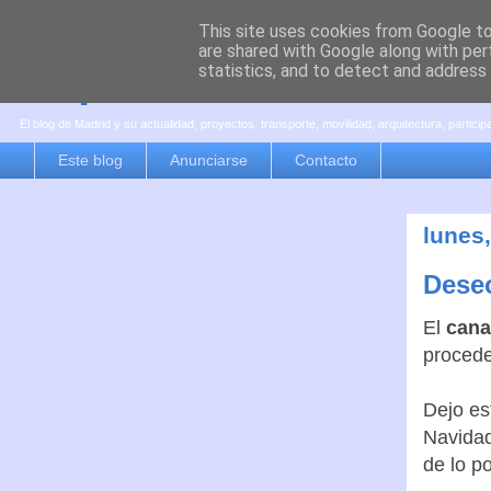
This site uses cookies from Google to 
are shared with Google along with per
es por madrid
statistics, and to detect and address
El blog de Madrid y su actualidad, proyectos, transporte, movilidad, arquitectura, partici
Este blog
Anunciarse
Contacto
lunes
Deseo
El
cana
procede
Dejo es
Navidad
de lo po