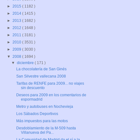
►
2015
( 1182 )
►
2014
( 1415 )
►
2013
( 1682 )
►
2012
( 1648 )
►
2011
( 3181 )
►
2010
( 3531 )
►
2009
( 3030 )
▼
2008
( 1694 )
▼
diciembre
( 171 )
La chocolatería de San Ginés
San Silvestre vallecana 2008
Tarifas de RENFE para 2009... no viajes
sin descuento
Deseos para 2009 en los comentarios de
espormadrid
Metro y autobuses en Nochevieja
Los Sábados Deportivos
Más impuestos para las motos
Desdoblamiento de la M-509 hasta
Villanueva del Pa...
La Comunidad de Madrid da el sí a la