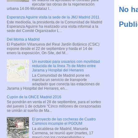
ejecutar las obras de la regeneración
No ha
urbana 14.06-Moratalaz I...
Esperanza Aguirre visita la sede de la JMJ Madrid 2011
Publi
Este mediodía, la presidenta de la Comunidad de Madrid
Esperanza Aguirre ha realizado una visita informal a la
sede del Comité Organizador L...
Del Moma a Madrid
El Pabellón Villanueva del Real Jardín Botánico (CSIC)
expone desde el 22 de septiembre y hasta el 14 de
enero la exposición, On-Site, del M...
Un eurotaxi para usuarios con movilidad
reducida de la línea 7b de Metro entre
Jarama y Hospital del Henares
La Comunidad de Madrid pone en
marcha un servicio de transporte
adaptado que conecta las estaciones de
Jarama y Hospital del Henares, en...
Cupón de la ONCE Madrid 2016
Se pondrán en venta el 28 de septiembre, para el sorteo
del jueves 1 de octubre "Cinco millones de corazonadas
se unirán al sueño de Ma...
El proyecto de las cocheras de Cuatro
Caminos incumple el PGOUM
La alcaldesa de Madrid, Manuela
Carmena, se reunió ayer (martes, 17
mayo) con los cooperativistas y