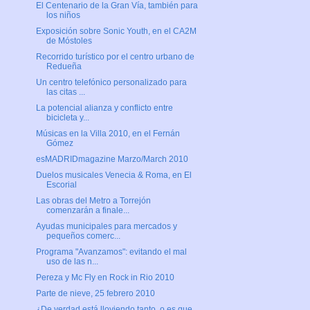
El Centenario de la Gran Vía, también para
los niños
Exposición sobre Sonic Youth, en el CA2M
de Móstoles
Recorrido turístico por el centro urbano de
Redueña
Un centro telefónico personalizado para
las citas ...
La potencial alianza y conflicto entre
bicicleta y...
Músicas en la Villa 2010, en el Fernán
Gómez
esMADRIDmagazine Marzo/March 2010
Duelos musicales Venecia & Roma, en El
Escorial
Las obras del Metro a Torrejón
comenzarán a finale...
Ayudas municipales para mercados y
pequeños comerc...
Programa "Avanzamos": evitando el mal
uso de las n...
Pereza y Mc Fly en Rock in Rio 2010
Parte de nieve, 25 febrero 2010
¿De verdad está lloviendo tanto, o es que