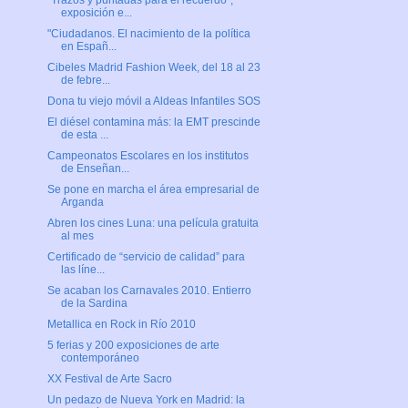
"Trazos y puntadas para el recuerdo",
exposición e...
"Ciudadanos. El nacimiento de la política
en Españ...
Cibeles Madrid Fashion Week, del 18 al 23
de febre...
Dona tu viejo móvil a Aldeas Infantiles SOS
El diésel contamina más: la EMT prescinde
de esta ...
Campeonatos Escolares en los institutos
de Enseñan...
Se pone en marcha el área empresarial de
Arganda
Abren los cines Luna: una película gratuita
al mes
Certificado de “servicio de calidad” para
las líne...
Se acaban los Carnavales 2010. Entierro
de la Sardina
Metallica en Rock in Río 2010
5 ferias y 200 exposiciones de arte
contemporáneo
XX Festival de Arte Sacro
Un pedazo de Nueva York en Madrid: la