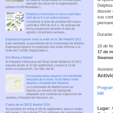
ejecutar las obras de la regeneración
Delphos 
urbana 14.06-Moratalaz I...
dossier 
Empieza a funcionar el nuevo carril Bus-
sus cont
VAO de la A-2 en estos horarios
Comienza la fase de pruebas del nuevo
permane
carril Bus-VAO de la A-2. Se activará de
forma progresiva durante el mes de
agosto y la primera semana...
Durante 
Esperanza Aguirre visita la sede de la JMJ Madrid 2011
Este mediodía, la presidenta de la Comunidad de Madrid
16 de fe
Esperanza Aguirre ha realizado una visita informal a la
sede del Comité Organizador L...
17 de m
Swanso
Del Moma a Madrid
El Pabellón Villanueva del Real Jardín Botánico (CSIC)
expone desde el 22 de septiembre y hasta el 14 de
Asistenc
enero la exposición, On-Site, del M...
Activi
Un eurotaxi para usuarios con movilidad
reducida de la línea 7b de Metro entre
Jarama y Hospital del Henares
La Comunidad de Madrid pone en
Programa
marcha un servicio de transporte
MB
adaptado que conecta las estaciones de
Jarama y Hospital del Henares, en...
Cupón de la ONCE Madrid 2016
Lugar:
M
Se pondrán en venta el 28 de septiembre, para el sorteo
del jueves 1 de octubre "Cinco millones de corazonadas