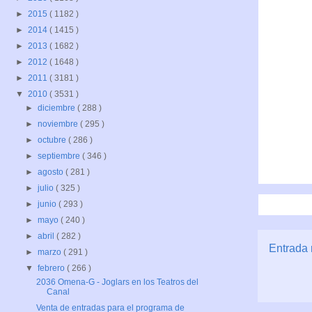
►
2015
( 1182 )
►
2014
( 1415 )
►
2013
( 1682 )
►
2012
( 1648 )
►
2011
( 3181 )
▼
2010
( 3531 )
►
diciembre
( 288 )
►
noviembre
( 295 )
►
octubre
( 286 )
►
septiembre
( 346 )
►
agosto
( 281 )
►
julio
( 325 )
►
junio
( 293 )
►
mayo
( 240 )
►
abril
( 282 )
Entrada 
►
marzo
( 291 )
▼
febrero
( 266 )
2036 Omena-G - Joglars en los Teatros del
Canal
Venta de entradas para el programa de