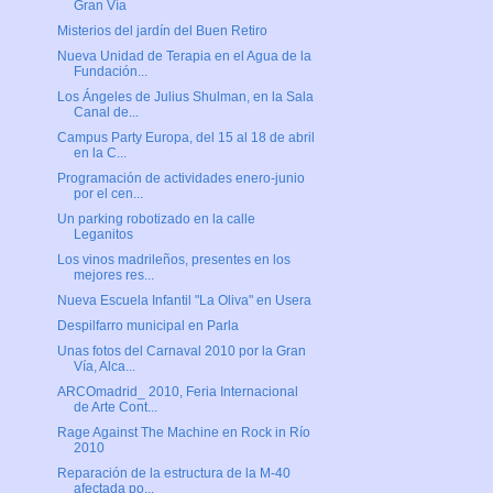
Gran Vía
Misterios del jardín del Buen Retiro
Nueva Unidad de Terapia en el Agua de la
Fundación...
Los Ángeles de Julius Shulman, en la Sala
Canal de...
Campus Party Europa, del 15 al 18 de abril
en la C...
Programación de actividades enero-junio
por el cen...
Un parking robotizado en la calle
Leganitos
Los vinos madrileños, presentes en los
mejores res...
Nueva Escuela Infantil "La Oliva" en Usera
Despilfarro municipal en Parla
Unas fotos del Carnaval 2010 por la Gran
Vía, Alca...
ARCOmadrid_ 2010, Feria Internacional
de Arte Cont...
Rage Against The Machine en Rock in Río
2010
Reparación de la estructura de la M-40
afectada po...