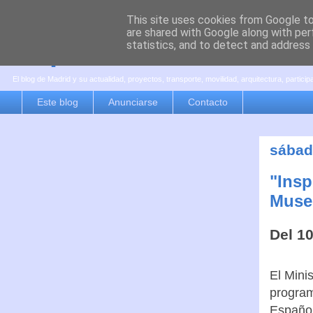
This site uses cookies from Google to 
are shared with Google along with per
es por madrid
statistics, and to detect and address
El blog de Madrid y su actualidad, proyectos, transporte, movilidad, arquitectura, partici
Este blog
Anunciarse
Contacto
sábad
"Insp
Museo
Del 10
El Mini
program
Español