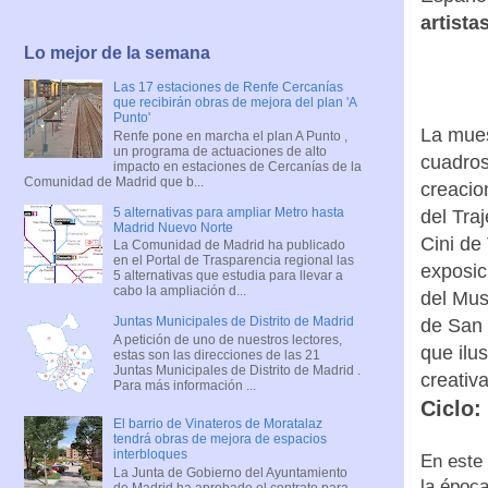
artista
Lo mejor de la semana
Las 17 estaciones de Renfe Cercanías
que recibirán obras de mejora del plan 'A
Punto'
La mues
Renfe pone en marcha el plan A Punto ,
un programa de actuaciones de alto
cuadros
impacto en estaciones de Cercanías de la
Comunidad de Madrid que b...
creacio
5 alternativas para ampliar Metro hasta
del Tra
Madrid Nuevo Norte
Cini de
La Comunidad de Madrid ha publicado
en el Portal de Trasparencia regional las
exposic
5 alternativas que estudia para llevar a
cabo la ampliación d...
del Mus
Juntas Municipales de Distrito de Madrid
de San 
A petición de uno de nuestros lectores,
que ilu
estas son las direcciones de las 21
Juntas Municipales de Distrito de Madrid .
creativ
Para más información ...
Ciclo:
El barrio de Vinateros de Moratalaz
tendrá obras de mejora de espacios
interbloques
En este
La Junta de Gobierno del Ayuntamiento
la época
de Madrid ha aprobado el contrato para