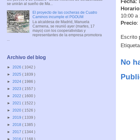
Fecha:
D
se unirán al sueño de Ma...
Horario
El proyecto de las cocheras de Cuatro
10:00 a 
Caminos incumple el PGOUM
La alcaldesa de Madrid, Manuela
Precio
:
Carmena, se reunió ayer (martes, 17
mayo) con los cooperativistas y
representantes de la empresa promotora
Escrito
...
Etiquet
Archivo del blog
No ha
►
2026
( 1042 )
►
2025
( 1839 )
Publi
►
2024
( 1986 )
►
2023
( 1557 )
►
2022
( 1600 )
►
2021
( 1522 )
►
2020
( 1526 )
►
2019
( 1339 )
►
2018
( 1385 )
►
2017
( 1344 )
►
2016
( 1168 )