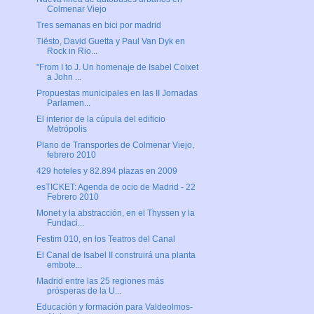
Colmenar Viejo
Tres semanas en bici por madrid
Tiësto, David Guetta y Paul Van Dyk en
Rock in Rio...
"From I to J. Un homenaje de Isabel Coixet
a John ...
Propuestas municipales en las II Jornadas
Parlamen...
El interior de la cúpula del edificio
Metrópolis
Plano de Transportes de Colmenar Viejo,
febrero 2010
429 hoteles y 82.894 plazas en 2009
esTICKET: Agenda de ocio de Madrid - 22
Febrero 2010
Monet y la abstracción, en el Thyssen y la
Fundaci...
Festim 010, en los Teatros del Canal
El Canal de Isabel II construirá una planta
embote...
Madrid entre las 25 regiones más
prósperas de la U...
Educación y formación para Valdeolmos-