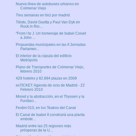
Nueva línea de autobuses urbanos en
Colmenar Viejo
Tres semanas en bici por madrid
Tiësto, David Guetta y Paul Van Dyk en
Rock in Rio...
"From I to J. Un homenaje de Isabel Coixet
a John ...
Propuestas municipales en las II Jornadas
Parlamen...
El interior de la cúpula del edificio
Metrópolis
Plano de Transportes de Colmenar Viejo,
febrero 2010
429 hoteles y 82.894 plazas en 2009
esTICKET: Agenda de ocio de Madrid - 22
Febrero 2010
Monet y la abstracción, en el Thyssen y la
Fundaci...
Festim 010, en los Teatros del Canal
El Canal de Isabel II construirá una planta
embote...
Madrid entre las 25 regiones más
prósperas de la U...