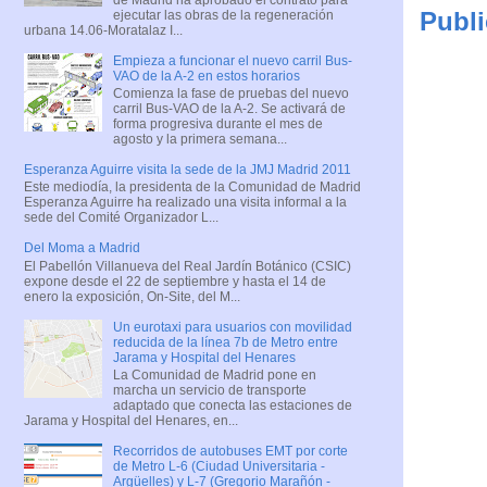
Publi
ejecutar las obras de la regeneración
urbana 14.06-Moratalaz I...
Empieza a funcionar el nuevo carril Bus-
VAO de la A-2 en estos horarios
Comienza la fase de pruebas del nuevo
carril Bus-VAO de la A-2. Se activará de
forma progresiva durante el mes de
agosto y la primera semana...
Esperanza Aguirre visita la sede de la JMJ Madrid 2011
Este mediodía, la presidenta de la Comunidad de Madrid
Esperanza Aguirre ha realizado una visita informal a la
sede del Comité Organizador L...
Del Moma a Madrid
El Pabellón Villanueva del Real Jardín Botánico (CSIC)
expone desde el 22 de septiembre y hasta el 14 de
enero la exposición, On-Site, del M...
Un eurotaxi para usuarios con movilidad
reducida de la línea 7b de Metro entre
Jarama y Hospital del Henares
La Comunidad de Madrid pone en
marcha un servicio de transporte
adaptado que conecta las estaciones de
Jarama y Hospital del Henares, en...
Recorridos de autobuses EMT por corte
de Metro L-6 (Ciudad Universitaria -
Argüelles) y L-7 (Gregorio Marañón -