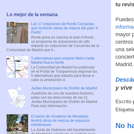
tu revis
Lo mejor de la semana
Puedes
Las 17 estaciones de Renfe Cercanías
informac
que recibirán obras de mejora del plan 'A
Punto'
mayor p
Renfe pone en marcha el plan A Punto ,
centros
un programa de actuaciones de alto
impacto en estaciones de Cercanías de la
una sel
Comunidad de Madrid que b...
concier
5 alternativas para ampliar Metro hasta
Madrid Nuevo Norte
Madrid.
La Comunidad de Madrid ha publicado
en el Portal de Trasparencia regional las
5 alternativas que estudia para llevar a
Descá
cabo la ampliación d...
y vive
Juntas Municipales de Distrito de Madrid
A petición de uno de nuestros lectores,
estas son las direcciones de las 21
Escrito
Juntas Municipales de Distrito de Madrid .
Para más información ...
Etiquet
El barrio de Vinateros de Moratalaz
tendrá obras de mejora de espacios
No ha
interbloques
La Junta de Gobierno del Ayuntamiento
de Madrid ha aprobado el contrato para