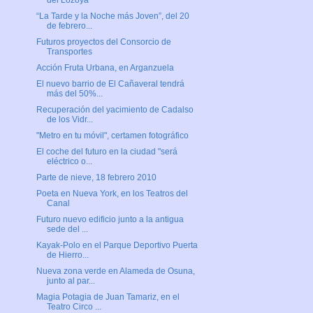
del Lozoya
“La Tarde y la Noche más Joven”, del 20
de febrero...
Futuros proyectos del Consorcio de
Transportes
Acción Fruta Urbana, en Arganzuela
El nuevo barrio de El Cañaveral tendrá
más del 50%...
Recuperación del yacimiento de Cadalso
de los Vidr...
"Metro en tu móvil", certamen fotográfico
El coche del futuro en la ciudad "será
eléctrico o...
Parte de nieve, 18 febrero 2010
Poeta en Nueva York, en los Teatros del
Canal
Futuro nuevo edificio junto a la antigua
sede del ...
Kayak-Polo en el Parque Deportivo Puerta
de Hierro...
Nueva zona verde en Alameda de Osuna,
junto al par...
Magia Potagia de Juan Tamariz, en el
Teatro Circo ...