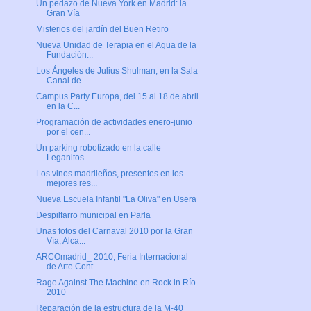
Un pedazo de Nueva York en Madrid: la
Gran Vía
Misterios del jardín del Buen Retiro
Nueva Unidad de Terapia en el Agua de la
Fundación...
Los Ángeles de Julius Shulman, en la Sala
Canal de...
Campus Party Europa, del 15 al 18 de abril
en la C...
Programación de actividades enero-junio
por el cen...
Un parking robotizado en la calle
Leganitos
Los vinos madrileños, presentes en los
mejores res...
Nueva Escuela Infantil "La Oliva" en Usera
Despilfarro municipal en Parla
Unas fotos del Carnaval 2010 por la Gran
Vía, Alca...
ARCOmadrid_ 2010, Feria Internacional
de Arte Cont...
Rage Against The Machine en Rock in Río
2010
Reparación de la estructura de la M-40