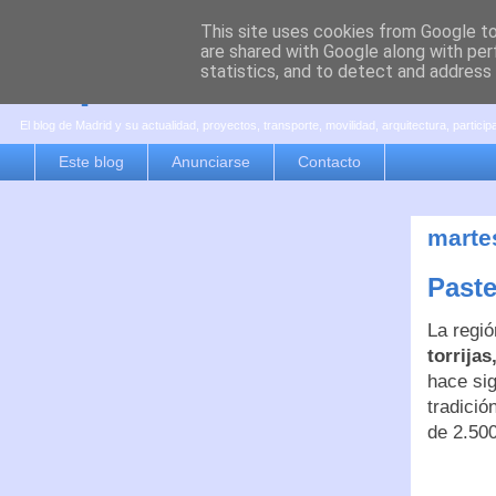
This site uses cookies from Google to 
are shared with Google along with per
es por madrid
statistics, and to detect and address
El blog de Madrid y su actualidad, proyectos, transporte, movilidad, arquitectura, partici
Este blog
Anunciarse
Contacto
marte
Paste
La regió
torrija
hace sig
tradició
de 2.50