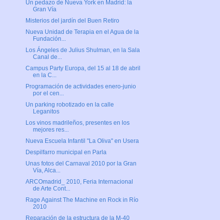
Un pedazo de Nueva York en Madrid: la
Gran Vía
Misterios del jardín del Buen Retiro
Nueva Unidad de Terapia en el Agua de la
Fundación...
Los Ángeles de Julius Shulman, en la Sala
Canal de...
Campus Party Europa, del 15 al 18 de abril
en la C...
Programación de actividades enero-junio
por el cen...
Un parking robotizado en la calle
Leganitos
Los vinos madrileños, presentes en los
mejores res...
Nueva Escuela Infantil "La Oliva" en Usera
Despilfarro municipal en Parla
Unas fotos del Carnaval 2010 por la Gran
Vía, Alca...
ARCOmadrid_ 2010, Feria Internacional
de Arte Cont...
Rage Against The Machine en Rock in Río
2010
Reparación de la estructura de la M-40