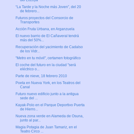
del Lozoya
“La Tarde y la Noche más Joven”, del 20
de febrero...
Futuros proyectos del Consorcio de
Transportes
Acción Fruta Urbana, en Arganzuela
El nuevo barrio de El Cañaveral tendrá
más del 50%...
Recuperación del yacimiento de Cadalso
de los Vidr...
"Metro en tu móvil", certamen fotográfico
El coche del futuro en la ciudad "será
eléctrico o...
Parte de nieve, 18 febrero 2010
Poeta en Nueva York, en los Teatros del
Canal
Futuro nuevo edificio junto a la antigua
sede del ...
Kayak-Polo en el Parque Deportivo Puerta
de Hierro...
Nueva zona verde en Alameda de Osuna,
junto al par...
Magia Potagia de Juan Tamariz, en el
Teatro Circo ...