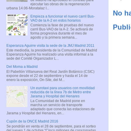
ejecutar las obras de la regeneración
urbana 14.06-Moratalaz I...
No ha
Empieza a funcionar el nuevo carril Bus-
VAO de la A-2 en estos horarios
Publi
Comienza la fase de pruebas del nuevo
carril Bus-VAO de la A-2. Se activará de
forma progresiva durante el mes de
agosto y la primera semana...
Esperanza Aguirre visita la sede de la JMJ Madrid 2011
Este mediodía, la presidenta de la Comunidad de Madrid
Esperanza Aguirre ha realizado una visita informal a la
sede del Comité Organizador L...
Del Moma a Madrid
El Pabellón Villanueva del Real Jardín Botánico (CSIC)
expone desde el 22 de septiembre y hasta el 14 de
enero la exposición, On-Site, del M...
Un eurotaxi para usuarios con movilidad
reducida de la línea 7b de Metro entre
Jarama y Hospital del Henares
La Comunidad de Madrid pone en
marcha un servicio de transporte
adaptado que conecta las estaciones de
Jarama y Hospital del Henares, en...
Cupón de la ONCE Madrid 2016
Se pondrán en venta el 28 de septiembre, para el sorteo
del jueves 1 de octubre "Cinco millones de corazonadas