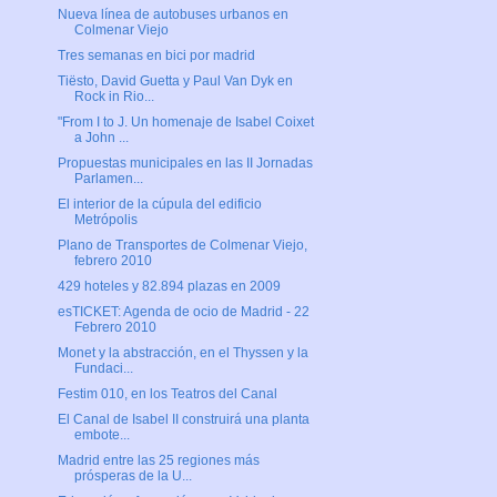
Nueva línea de autobuses urbanos en
Colmenar Viejo
Tres semanas en bici por madrid
Tiësto, David Guetta y Paul Van Dyk en
Rock in Rio...
"From I to J. Un homenaje de Isabel Coixet
a John ...
Propuestas municipales en las II Jornadas
Parlamen...
El interior de la cúpula del edificio
Metrópolis
Plano de Transportes de Colmenar Viejo,
febrero 2010
429 hoteles y 82.894 plazas en 2009
esTICKET: Agenda de ocio de Madrid - 22
Febrero 2010
Monet y la abstracción, en el Thyssen y la
Fundaci...
Festim 010, en los Teatros del Canal
El Canal de Isabel II construirá una planta
embote...
Madrid entre las 25 regiones más
prósperas de la U...