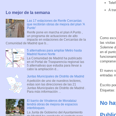
Tele
A tr
Lo mejor de la semana
Las 17 estaciones de Renfe Cercanías
que recibirán obras de mejora del plan 'A
Punto'
Renfe pone en marcha el plan A Punto ,
un programa de actuaciones de alto
Como excep
impacto en estaciones de Cercanías de la
las visita
Comunidad de Madrid que b...
Solemne de
5 alternativas para ampliar Metro hasta
en el punt
Madrid Nuevo Norte
funcionami
La Comunidad de Madrid ha publicado
comprarse 
en el Portal de Trasparencia regional las
5 alternativas que estudia para llevar a
cabo la ampliación d...
El nuevo s
entradas m
Juntas Municipales de Distrito de Madrid
A petición de uno de nuestros lectores,
estas son las direcciones de las 21
Escrito po
Juntas Municipales de Distrito de Madrid .
Etiquetas
Para más información ...
El barrio de Vinateros de Moratalaz
No ha
tendrá obras de mejora de espacios
interbloques
La Junta de Gobierno del Ayuntamiento
Publi
de Madrid ha aprobado el contrato para