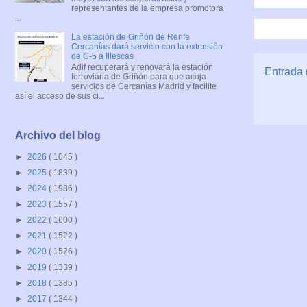
representantes de la empresa promotora
...
La estación de Griñón de Renfe
Cercanías dará servicio con la extensión
de C-5 a Illescas
Adif recuperará y renovará la estación
Entrada 
ferroviaria de Griñón para que acoja
servicios de Cercanías Madrid y facilite
así el acceso de sus ci...
Archivo del blog
►
2026
( 1045 )
►
2025
( 1839 )
►
2024
( 1986 )
►
2023
( 1557 )
►
2022
( 1600 )
►
2021
( 1522 )
►
2020
( 1526 )
►
2019
( 1339 )
►
2018
( 1385 )
►
2017
( 1344 )