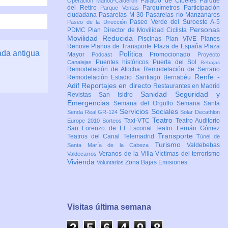
Palacio de Cibeles
Parque
Operación Mahou-Calderón
del Retiro
Parquímetros
Participación
Parque Ventas
ciudadana
Pasarelas M-30
Pasarelas río Manzanares
Paseo Verde del Suroeste A-5
Paseo de la Dirección
Personas
PDMC Plan Director de Movilidad Ciclista
Movilidad Reducida
Piscinas
Plan VIVE
Planes
Renove
Planos de Transporte
Plaza de España
Plaza
ada antigua
Política
Mayor
Promocionado
Podcast
Proyecto
Puentes históricos
Puerta del Sol
Canalejas
Rebajas
Remodelación de Atocha
Remodelación de Serrano
Renfe -
Remodelación Estadio Santiago Bernabéu
Adif
Reportajes en directo
Restaurantes en Madrid
Sanidad
Seguridad y
Revistas
San Isidro
Emergencias
Semana del Orgullo
Semana Santa
Servicios Sociales
Senda Real GR-124
Solar Decathlon
Teatro
Taxi-VTC
Teatro Auditorio
Europe 2010
Sorteos
San Lorenzo de El Escorial
Teatro Fernán Gómez
Transporte
Teatros del Canal
Telemadrid
Túnel de
Turismo
Valdebebas
Santa María de la Cabeza
Veranos de la Villa
Víctimas del terrorismo
Valdecarros
Vivienda
Zona Bajas Emisiones
Voluntarios
Visitas última semana
2
5
6
4
9
9