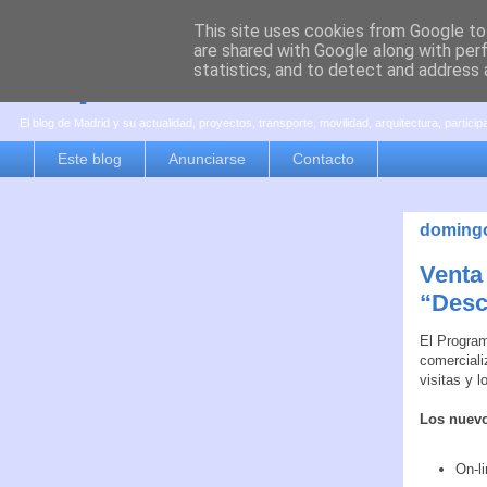
This site uses cookies from Google to 
are shared with Google along with per
es por madrid
statistics, and to detect and address 
El blog de Madrid y su actualidad, proyectos, transporte, movilidad, arquitectura, partici
Este blog
Anunciarse
Contacto
domingo
Venta
“Desc
El Progra
comerciali
visitas y 
Los nuevo
On-l