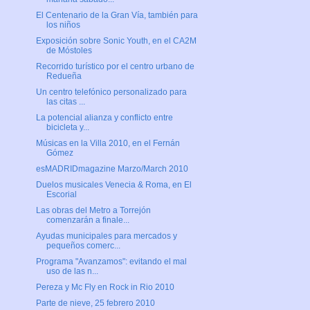
El Centenario de la Gran Vía, también para
los niños
Exposición sobre Sonic Youth, en el CA2M
de Móstoles
Recorrido turístico por el centro urbano de
Redueña
Un centro telefónico personalizado para
las citas ...
La potencial alianza y conflicto entre
bicicleta y...
Músicas en la Villa 2010, en el Fernán
Gómez
esMADRIDmagazine Marzo/March 2010
Duelos musicales Venecia & Roma, en El
Escorial
Las obras del Metro a Torrejón
comenzarán a finale...
Ayudas municipales para mercados y
pequeños comerc...
Programa "Avanzamos": evitando el mal
uso de las n...
Pereza y Mc Fly en Rock in Rio 2010
Parte de nieve, 25 febrero 2010