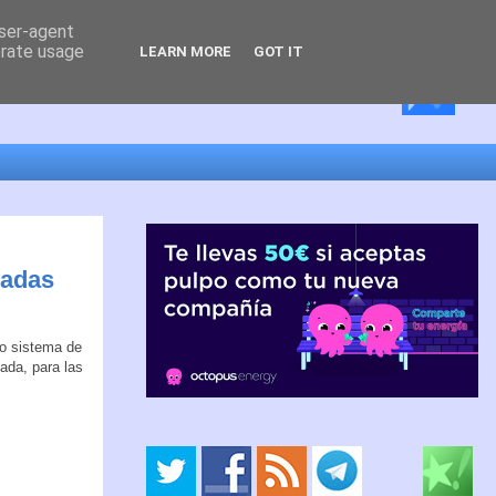
user-agent
erate usage
LEARN MORE
GOT IT
iadas
o sistema de
ada, para las