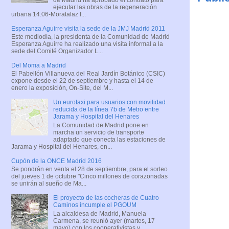
ejecutar las obras de la regeneración
urbana 14.06-Moratalaz I...
Esperanza Aguirre visita la sede de la JMJ Madrid 2011
Este mediodía, la presidenta de la Comunidad de Madrid
Esperanza Aguirre ha realizado una visita informal a la
sede del Comité Organizador L...
Del Moma a Madrid
El Pabellón Villanueva del Real Jardín Botánico (CSIC)
expone desde el 22 de septiembre y hasta el 14 de
enero la exposición, On-Site, del M...
Un eurotaxi para usuarios con movilidad
reducida de la línea 7b de Metro entre
Jarama y Hospital del Henares
La Comunidad de Madrid pone en
marcha un servicio de transporte
adaptado que conecta las estaciones de
Jarama y Hospital del Henares, en...
Cupón de la ONCE Madrid 2016
Se pondrán en venta el 28 de septiembre, para el sorteo
del jueves 1 de octubre "Cinco millones de corazonadas
se unirán al sueño de Ma...
El proyecto de las cocheras de Cuatro
Caminos incumple el PGOUM
La alcaldesa de Madrid, Manuela
Carmena, se reunió ayer (martes, 17
mayo) con los cooperativistas y