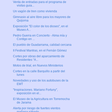
Venta de entradas para el programa de
visitas guia...
Un vagón de tren como vivienda
Gimnasio al aire libre para los mayores de
Quijorna
Exposición "El color de los dioses", en el
Museo A...
Pedro Guerra en Concierto - Alma mía y
Contigo en ...
El pueblo de Guadarrama, calidad cercana
II Festival Mantras, en el Fernán Gómez
Cortes por obras del aparcamiento de
Residentes “A...
Motos de trial, en Nuevos Ministerios
Cortes en la calle Barquillo a partir del
lunes
Novedades y uso de los autobuses de la
EMT
"Inspiraciones. Mariano Fortuny",
exposición en el...
El Museo de la Agricultura en Torremocha
de Jarama
Alerta por riesgo de fuertes vientos
mañana sábado...