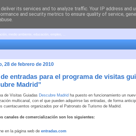
deliver its services and to analyze traffic. Your IP address and 
formance and security metrics to ensure quality of service, gen
abuse.
pación, medio ambiente, educación, empleo, ...
, 28 de febrero de 2010
 de entradas para el programa de visitas gu
ubre Madrid”
ma de Visitas Guiadas
Descubre Madrid
ha puesto en funcionamiento un nuev
zación multicanal, con el que pueden adquirirse las entradas, de forma anticip
los cuentacuentos organizados por el Patronato de Turismo de Madrid.
s canales de comercialización son los siguientes:
ine en la página web de
entradas.com