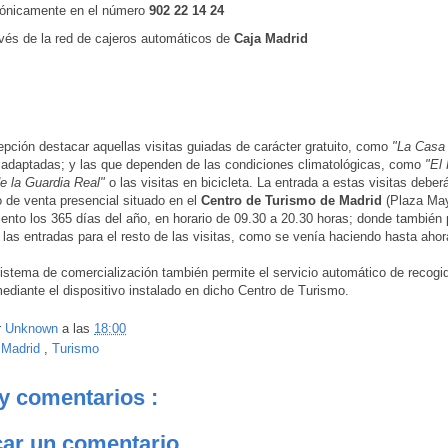
fónicamente en el número
902 22 14 24
avés de la red de cajeros automáticos de
Caja Madrid
ción destacar aquellas visitas guiadas de carácter gratuito, como
"La Casa 
s adaptadas; y las que dependen de las condiciones climatológicas, como
"El
 la Guardia Real"
o las visitas en bicicleta. La entrada a estas visitas deber
o de venta presencial situado en el
Centro de Turismo de Madrid
(Plaza May
ento los 365 días del año, en horario de 09.30 a 20.30 horas; donde también
las entradas para el resto de las visitas, como se venía haciendo hasta ahor
istema de comercialización también permite el servicio automático de recogi
ediante el dispositivo instalado en dicho Centro de Turismo.
r
Unknown
a las
18:00
:
Madrid
,
Turismo
y comentarios :
car un comentario