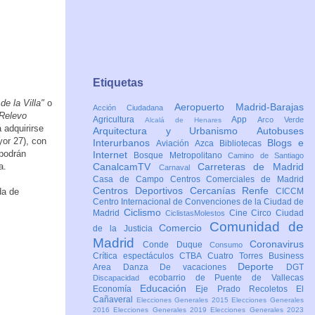
Etiquetas
de la Villa"
o
Aeropuerto Madrid-Barajas
Acción Ciudadana
 Relevo
Agricultura
App
Arco Verde
Alcalá de Henares
á adquirirse
Arquitectura y Urbanismo
Autobuses
or 27), con
Interurbanos
Blogs e
Aviación
Azca
Bibliotecas
 podrán
Internet
Bosque Metropolitano
Camino de Santiago
a.
CanalcamTV
Carreteras de Madrid
Carnaval
Casa de Campo
Centros Comerciales de Madrid
Centros Deportivos
Cercanías Renfe
da de
CICCM
Centro Internacional de Convenciones de la Ciudad de
Ciclismo
Madrid
Cine
Circo
Ciudad
CiclistasMolestos
Comunidad de
Comercio
de la Justicia
Madrid
Coronavirus
Conde Duque
Consumo
Crítica espectáculos
CTBA Cuatro Torres Business
Deporte
Area
Danza
De vacaciones
DGT
ecobarrio de Puente de Vallecas
Discapacidad
Educación
Economía
Eje Prado Recoletos
El
Cañaveral
Elecciones Generales 2015
Elecciones Generales
2016
Elecciones Generales 2019
Elecciones Generales 2023