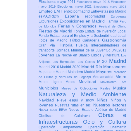
Elecciones mayo 2011
Elecciones mayo 2015
Elecciones
mayo 2019
Elecciones mayo 2021
Elecciones mayo 2023
Empleo
EMT
enbicipormadrid
Entrevistas por Madrid
España
esMADRIDtv
espormadrid
Eurovegas
Exposiciones en Madrid
Excursiones
Familia
Faro
Ferias y Congresos
de Moncloa
Festival de Otoño
Fiestas de Madrid
Fondo Estatal de Inversión Local
Fondo Estatal para el Empleo y la Sostenibilidad Local
Gastronomía
Fotos de Madrid
Fútbol
Ganadería
Historia
Gran Vía
Huelga
Intercambiadores de
transporte
Jornada Mundial de la Juventud JMJ2011
Jóvenes
La Noche en Blanco
Libros y literatura
Los
Madrid
M-30
Ahijones
Los Berrocales
Los Cerros
Madrid Río Manzanares
Madrid 2016
Madrid 2020
Mayores
Mapas de Madrid
Matadero Madrid
Mercado
Metro
Mercamadrid
de Frutas y Verduras de Legazpi
Movilidad
Metro Ligero
Motos
Movimiento 15M
Municipios
Música
Museo de Colecciones Reales
Naturaleza y Medio Ambiente
Navidad
Niños
Niños y
Nieve esquí y snow
jóvenes
Nuestros lectores
Nuestras rutas en bici
Nuevo Estadio Atlético de Madrid
Nueva sede BBVA
Obras e
Obelisco de Calatrava
Infraestructuras
Ocio y Cultura
Operación Campamento
Operación Chamartín